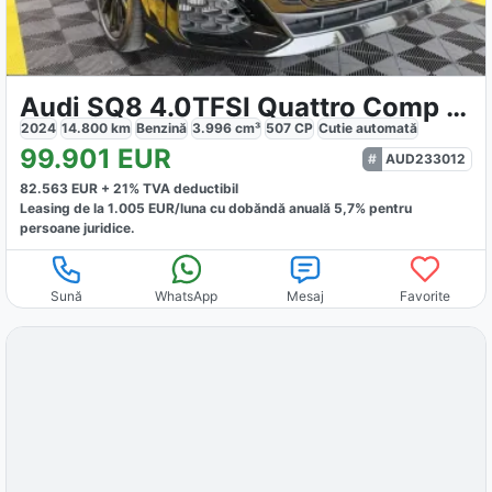
Audi SQ8 4.0TFSI Quattro Comp Plus
2024
14.800
km
Benzină
3.996
cm³
507
CP
Cutie
automată
99.901
EUR
AUD233012
82.563
EUR +
21
% TVA deductibil
Leasing de la
1.005
EUR/luna
cu dobăndă
anuală
5,7
% pentru
persoane juridice.
Sună
WhatsApp
Mesaj
Favorite