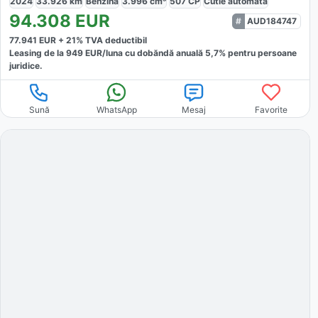
2024
33.926
km
Benzină
3.996
cm³
507
CP
Cutie
automată
94.308
EUR
AUD184747
77.941
EUR +
21
% TVA deductibil
Leasing de la
949
EUR/luna
cu dobăndă
anuală
5,7
% pentru persoane
juridice.
Sună
WhatsApp
Mesaj
Favorite