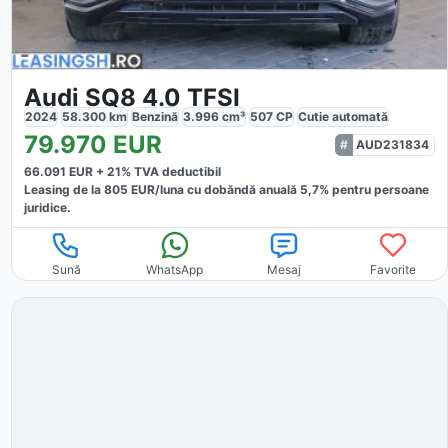
Audi SQ8 4.0 TFSI
2024
58.300
km
Benzină
3.996
cm³
507
CP
Cutie
automată
79.970
EUR
AUD231834
66.091
EUR +
21
% TVA deductibil
Leasing de la
805
EUR/luna
cu dobăndă
anuală
5,7
% pentru persoane
juridice.
Sună
WhatsApp
Mesaj
Favorite