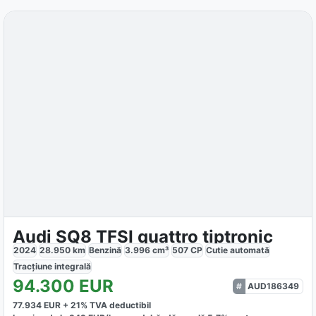
Audi SQ8 TFSI quattro tiptronic
2024
28.950
km
Benzină
3.996
cm³
507
CP
Cutie
automată
Tracțiune
integrală
94.300
EUR
AUD186349
77.934
EUR +
21
% TVA deductibil