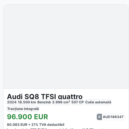
Audi SQ8 TFSI quattro
2024
18.500
km
Benzină
3.996
cm³
507
CP
Cutie
automată
Tracțiune
integrală
96.900
EUR
AUD186347
80.083
EUR +
21
% TVA deductibil