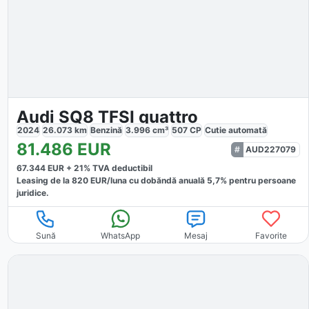
Audi SQ8 TFSI quattro
2024
26.073
km
Benzină
3.996
cm³
507
CP
Cutie
automată
81.486
EUR
AUD227079
67.344
EUR +
21
% TVA deductibil
Leasing de la
820
EUR/luna
cu dobăndă
anuală
5,7
% pentru persoane
juridice.
Sună
WhatsApp
Mesaj
Favorite