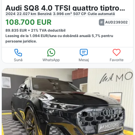
Audi SQ8 4.0 TFSI quattro tiptronic
2024
22.027
km
Benzină
3.996
cm³
507
CP
Cutie
automată
108.700
EUR
AUD239302
89.835
EUR +
21
% TVA deductibil
Leasing de la
1.094
EUR/luna
cu dobăndă
anuală
5,7
% pentru
persoane juridice.
Sună
WhatsApp
Mesaj
Favorite