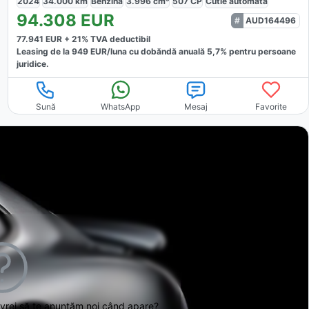
2024
34.000
km
Benzină
3.996
cm³
507
CP
Cutie
automată
94.308
EUR
AUD164496
77.941
EUR +
21
% TVA deductibil
Leasing de la
949
EUR/luna
cu dobăndă
anuală
5,7
% pentru persoane
juridice.
Sună
WhatsApp
Mesaj
Favorite
 vrei să te anunțăm noi când apare?