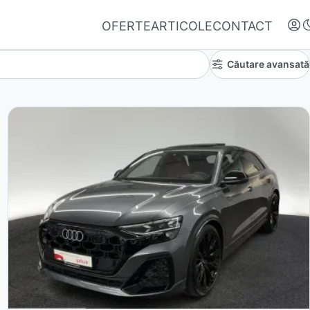
OFERTE
ARTICOLE
CONTACT
Căutare avansată
Autentifică-te
Nu ai oferte favorite