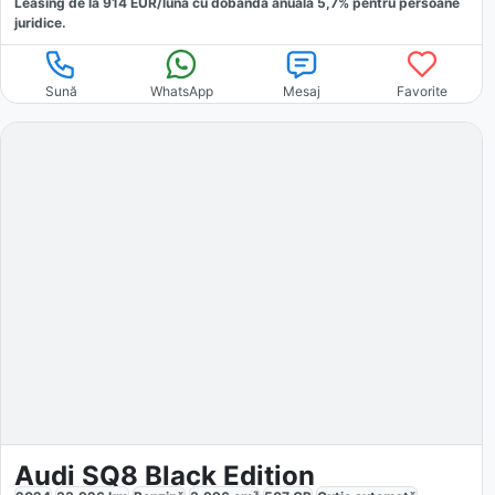
Leasing de la
914
EUR/luna
cu dobăndă
anuală
5,7
% pentru persoane
juridice.
Sună
WhatsApp
Mesaj
Favorite
Audi SQ8 Black Edition