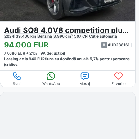
Audi SQ8 4.0V8 competition plus quattro
2024
39.400
km
Benzină
3.996
cm³
507
CP
Cutie
automată
94.000
EUR
AUD238161
77.686
EUR +
21
% TVA deductibil
Leasing de la
946
EUR/luna
cu dobăndă
anuală
5,7
% pentru persoane
juridice.
Sună
WhatsApp
Mesaj
Favorite