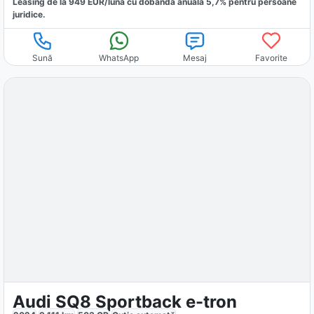
Leasing de la
949
EUR/luna
cu dobăndă
anuală
5,7
% pentru persoane
juridice.
Sună
WhatsApp
Mesaj
Favorite
Audi SQ8 Sportback e-tron