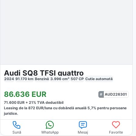
Audi SQ8 TFSI quattro
2024
91.170
km
Benzină
3.996
cm³
507
CP
Cutie
automată
86.636
EUR
AUD226301
71.600
EUR +
21
% TVA deductibil
Leasing de la
872
EUR/luna
cu dobăndă
anuală
5,7
% pentru persoane
juridice.
Sună
WhatsApp
Mesaj
Favorite