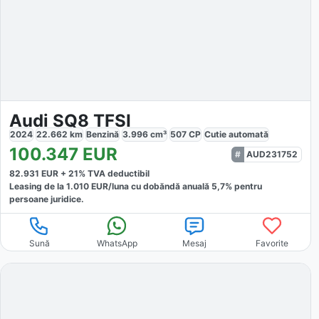
Audi SQ8 TFSI
2024
22.662
km
Benzină
3.996
cm³
507
CP
Cutie
automată
100.347
EUR
AUD231752
82.931
EUR +
21
% TVA deductibil
Leasing de la
1.010
EUR/luna
cu dobăndă
anuală
5,7
% pentru
persoane juridice.
Sună
WhatsApp
Mesaj
Favorite