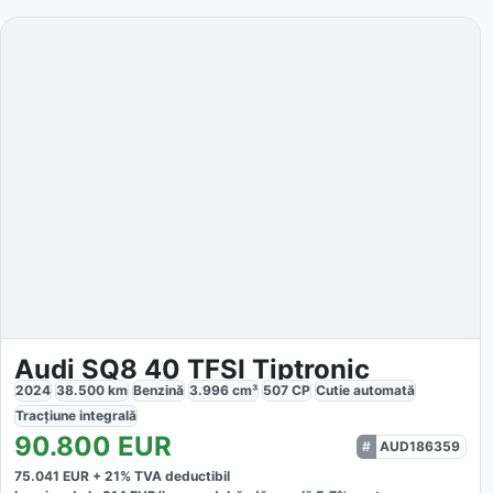
Audi SQ8 40 TFSI Tiptronic
2024
38.500
km
Benzină
3.996
cm³
507
CP
Cutie
automată
Tracțiune
integrală
90.800
EUR
AUD186359
75.041
EUR +
21
% TVA deductibil