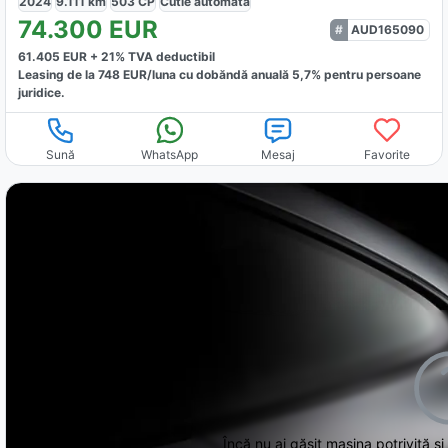
2024
9.111
km
503
CP
Cutie
automată
74.300
EUR
AUD165090
61.405
EUR +
21
% TVA deductibil
Leasing de la
748
EUR/luna
cu dobăndă
anuală
5,7
% pentru persoane
juridice.
Sună
WhatsApp
Mesaj
Favorite
Încă nu ai găsit
mașina potrivită și