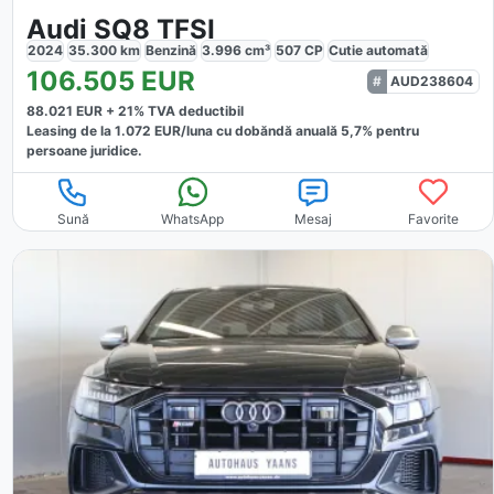
Audi SQ8 TFSI
2024
35.300
km
Benzină
3.996
cm³
507
CP
Cutie
automată
106.505
EUR
AUD238604
88.021
EUR +
21
% TVA deductibil
Leasing de la
1.072
EUR/luna
cu dobăndă
anuală
5,7
% pentru
persoane juridice.
Sună
WhatsApp
Mesaj
Favorite