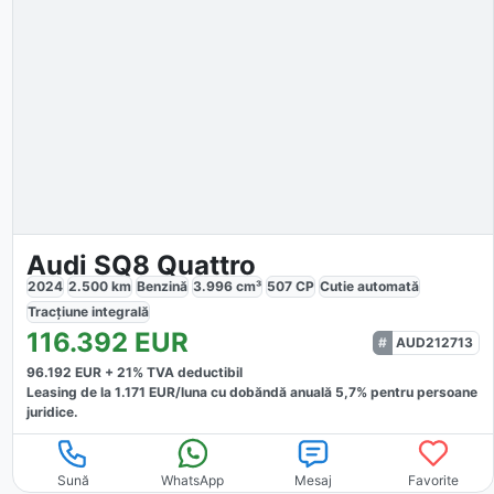
Audi SQ8 Quattro
2024
2.500
km
Benzină
3.996
cm³
507
CP
Cutie
automată
Tracțiune
integrală
116.392
EUR
AUD212713
96.192
EUR +
21
% TVA deductibil
Leasing de la
1.171
EUR/luna
cu dobăndă
anuală
5,7
% pentru persoane
juridice.
Sună
WhatsApp
Mesaj
Favorite