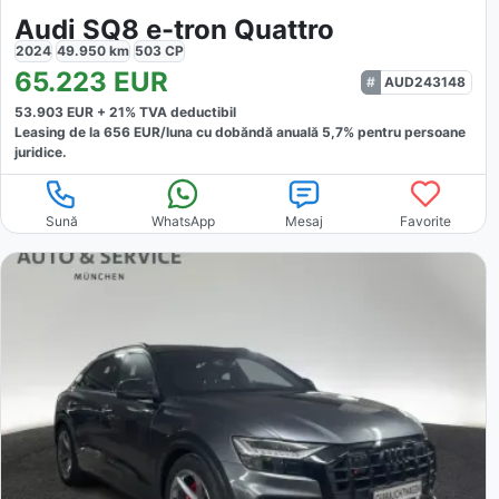
Audi SQ8 e-tron Quattro
2024
49.950
km
503
CP
65.223
EUR
AUD243148
53.903
EUR +
21
% TVA deductibil
Leasing de la
656
EUR/luna
cu dobăndă
anuală
5,7
% pentru persoane
juridice.
Sună
WhatsApp
Mesaj
Favorite