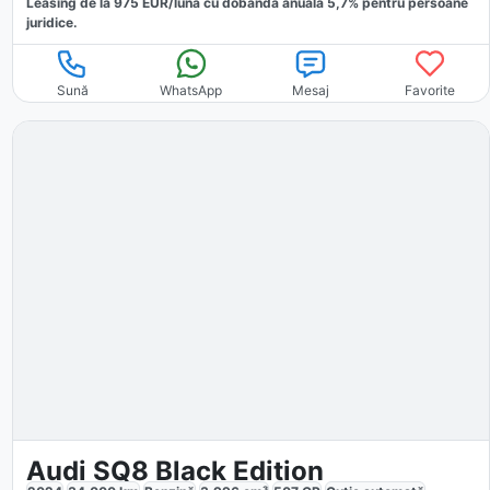
Leasing de la
975
EUR/luna
cu dobăndă
anuală
5,7
% pentru persoane
juridice.
Sună
WhatsApp
Mesaj
Favorite
Audi SQ8 Black Edition