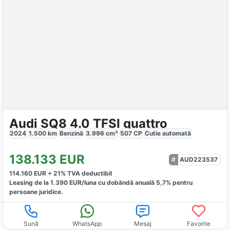
Audi SQ8 4.0 TFSI quattro
2024
1.500
km
Benzină
3.996
cm³
507
CP
Cutie
automată
138.133
EUR
AUD223537
114.160
EUR +
21
% TVA deductibil
Leasing de la
1.390
EUR/luna
cu dobăndă
anuală
5,7
% pentru
persoane juridice.
Sună
WhatsApp
Mesaj
Favorite