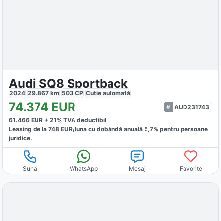
Audi SQ8 Sportback
2024
29.867
km
503
CP
Cutie
automată
74.374
EUR
AUD231743
61.466
EUR +
21
% TVA deductibil
Leasing de la
748
EUR/luna
cu dobăndă
anuală
5,7
% pentru persoane
juridice.
Sună
WhatsApp
Mesaj
Favorite