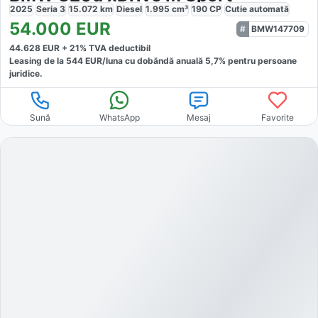
2025
Seria 3
15.072
km
Diesel
1.995
cm³
190
CP
Cutie
automată
54.000
EUR
BMW147709
44.628
EUR +
21
% TVA deductibil
Leasing de la
544
EUR/luna
cu dobăndă
anuală
5,7
% pentru persoane
juridice.
Sună
WhatsApp
Mesaj
Favorite