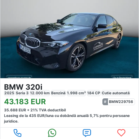
BMW 320i
2025
Seria 3
12.000
km
Benzină
1.998
cm³
184
CP
Cutie
automată
43.183
EUR
BMW229756
35.688
EUR +
21
% TVA deductibil
Leasing de la
435
EUR/luna
cu dobăndă
anuală
5,7
% pentru persoane
juridice.