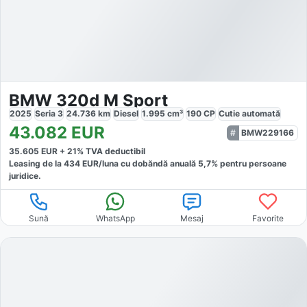
BMW 320d M Sport
2025
Seria 3
24.736
km
Diesel
1.995
cm³
190
CP
Cutie
automată
43.082
EUR
BMW229166
35.605
EUR +
21
% TVA deductibil
Leasing de la
434
EUR/luna
cu dobăndă
anuală
5,7
% pentru persoane
juridice.
Sună
WhatsApp
Mesaj
Favorite