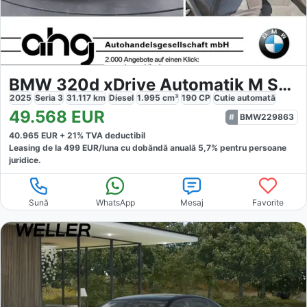
BMW 320d xDrive Automatik M Sportpaket
2025
Seria 3
31.117
km
Diesel
1.995
cm³
190
CP
Cutie
automată
49.568
EUR
BMW229863
40.965
EUR +
21
% TVA deductibil
Leasing de la
499
EUR/luna
cu dobăndă
anuală
5,7
% pentru persoane
juridice.
Sună
WhatsApp
Mesaj
Favorite