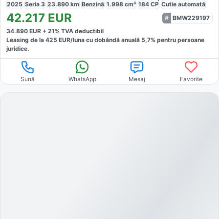
2025
Seria 3
23.890
km
Benzină
1.998
cm³
184
CP
Cutie
automată
42.217
EUR
BMW229197
34.890
EUR +
21
% TVA deductibil
Leasing de la
425
EUR/luna
cu dobăndă
anuală
5,7
% pentru persoane
juridice.
Sună
WhatsApp
Mesaj
Favorite