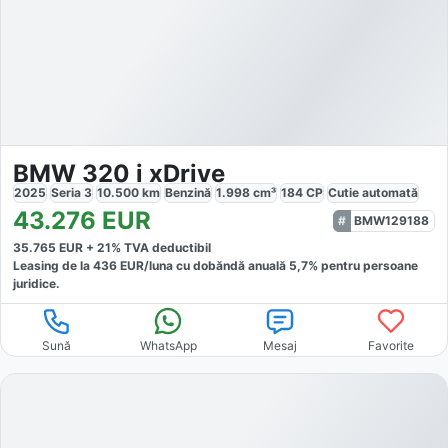
BMW 320 i xDrive
2025
Seria 3
10.500
km
Benzină
1.998
cm³
184
CP
Cutie
automată
43.276
EUR
BMW129188
35.765
EUR +
21
% TVA deductibil
Leasing de la
436
EUR/luna
cu dobăndă
anuală
5,7
% pentru persoane
juridice.
Sună
WhatsApp
Mesaj
Favorite