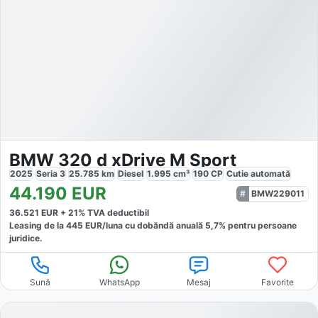
BMW 320 d xDrive M Sport
2025
Seria 3
25.785
km
Diesel
1.995
cm³
190
CP
Cutie
automată
44.190
EUR
BMW229011
36.521
EUR +
21
% TVA deductibil
Leasing de la
445
EUR/luna
cu dobăndă
anuală
5,7
% pentru persoane
juridice.
Sună
WhatsApp
Mesaj
Favorite