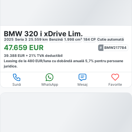
BMW 320 i xDrive Lim.
2025
Seria 3
25.559
km
Benzină
1.998
cm³
184
CP
Cutie
automată
47.659
EUR
BMW217784
39.388
EUR +
21
% TVA deductibil
Leasing de la
480
EUR/luna
cu dobăndă
anuală
5,7
% pentru persoane
juridice.
Sună
WhatsApp
Mesaj
Favorite