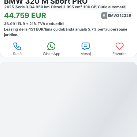
BMW 320 M Sport PRO
2025
Seria 3
34.950
km
Diesel
1.995
cm³
190
CP
Cutie
automată
44.759
EUR
BMW212329
36.991
EUR +
21
% TVA deductibil
Leasing de la
451
EUR/luna
cu dobăndă
anuală
5,7
% pentru persoane
juridice.
Sună
WhatsApp
Mesaj
Favorite