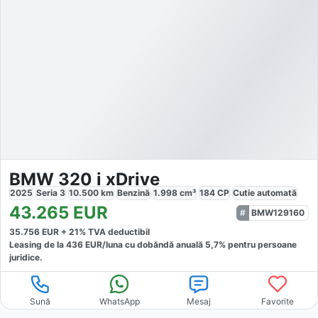
BMW 320 i xDrive
2025
Seria 3
10.500
km
Benzină
1.998
cm³
184
CP
Cutie
automată
43.265
EUR
BMW129160
35.756
EUR +
21
% TVA deductibil
Leasing de la
436
EUR/luna
cu dobăndă
anuală
5,7
% pentru persoane
juridice.
Sună
WhatsApp
Mesaj
Favorite