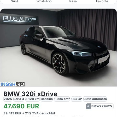
Sună
WhatsApp
Mesaj
Favorite
BMW 320i xDrive
2025
Seria 3
8.120
km
Benzină
1.996
cm³
183
CP
Cutie
automată
47.690
EUR
BMW229425
39.413
EUR +
21
% TVA deductibil