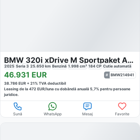
BMW 320i xDrive M Sportpaket AHK
2025
Seria 3
25.650
km
Benzină
1.998
cm³
184
CP
Cutie
automată
46.931
EUR
BMW214941
38.786
EUR +
21
% TVA deductibil
Leasing de la
472
EUR/luna
cu dobăndă
anuală
5,7
% pentru persoane
juridice.
Sună
WhatsApp
Mesaj
Favorite