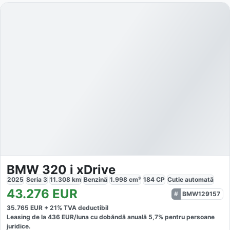
BMW 320 i xDrive
2025
Seria 3
11.308
km
Benzină
1.998
cm³
184
CP
Cutie
automată
43.276
EUR
BMW129157
35.765
EUR +
21
% TVA deductibil
Leasing de la
436
EUR/luna
cu dobăndă
anuală
5,7
% pentru persoane
juridice.