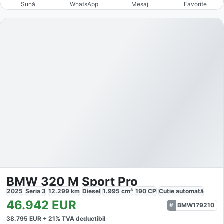
Sună
WhatsApp
Mesaj
Favorite
BMW 320 M Sport Pro
2025
Seria 3
12.299
km
Diesel
1.995
cm³
190
CP
Cutie
automată
46.942
EUR
BMW179210
38.795
EUR +
21
% TVA deductibil