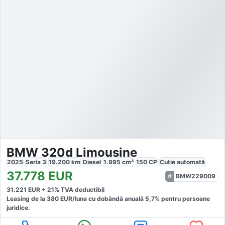
BMW 320d Limousine
2025
Seria 3
19.200
km
Diesel
1.995
cm³
150
CP
Cutie
automată
37.778
EUR
BMW229009
31.221
EUR +
21
% TVA deductibil
Leasing de la
380
EUR/luna
cu dobăndă
anuală
5,7
% pentru persoane
juridice.