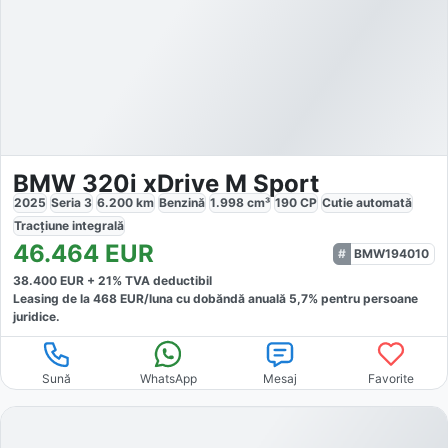
BMW 320i xDrive M Sport
2025
Seria 3
6.200
km
Benzină
1.998
cm³
190
CP
Cutie
automată
Tracțiune
integrală
46.464
EUR
BMW194010
38.400
EUR +
21
% TVA deductibil
Leasing de la
468
EUR/luna
cu dobăndă
anuală
5,7
% pentru persoane
juridice.
Sună
WhatsApp
Mesaj
Favorite