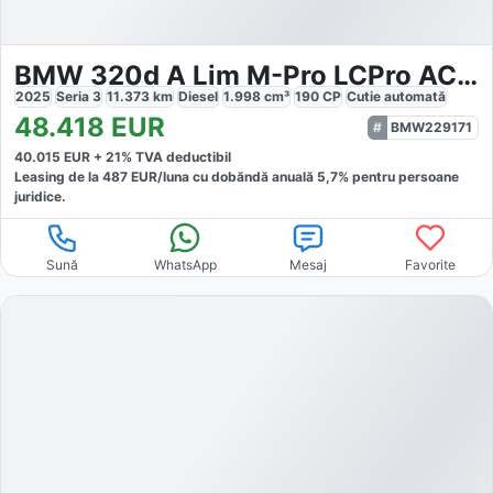
BMW 320d A Lim M-Pro LCPro ACC HUD 360 KlimaA 18 LM
2025
Seria 3
11.373
km
Diesel
1.998
cm³
190
CP
Cutie
automată
48.418
EUR
BMW229171
40.015
EUR +
21
% TVA deductibil
Leasing de la
487
EUR/luna
cu dobăndă
anuală
5,7
% pentru persoane
juridice.
Sună
WhatsApp
Mesaj
Favorite