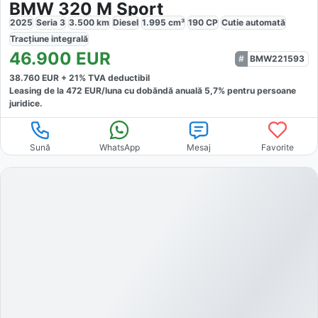
BMW 320 M Sport
2025
Seria 3
3.500
km
Diesel
1.995
cm³
190
CP
Cutie
automată
Tracțiune
integrală
46.900
EUR
BMW221593
38.760
EUR +
21
% TVA deductibil
Leasing de la
472
EUR/luna
cu dobăndă
anuală
5,7
% pentru persoane
juridice.
Sună
WhatsApp
Mesaj
Favorite