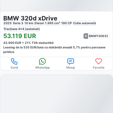
BMW 320d xDrive
2025
Seria 3
10
km
Diesel
1.995
cm³
190
CP
Cutie
automată
Tracțiune
4x4 (automat)
53.119
EUR
BMW130632
43.900
EUR +
21
% TVA deductibil
Leasing de la
535
EUR/luna
cu dobăndă
anuală
5,7
% pentru persoane
juridice.
Sună
WhatsApp
Mesaj
Favorite