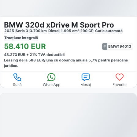
BMW 320d xDrive M Sport Pro
2025
Seria 3
3.700
km
Diesel
1.995
cm³
190
CP
Cutie
automată
Tracțiune
integrală
58.410
EUR
BMW194013
48.273
EUR +
21
% TVA deductibil
Leasing de la
588
EUR/luna
cu dobăndă
anuală
5,7
% pentru persoane
juridice.
Sună
WhatsApp
Mesaj
Favorite