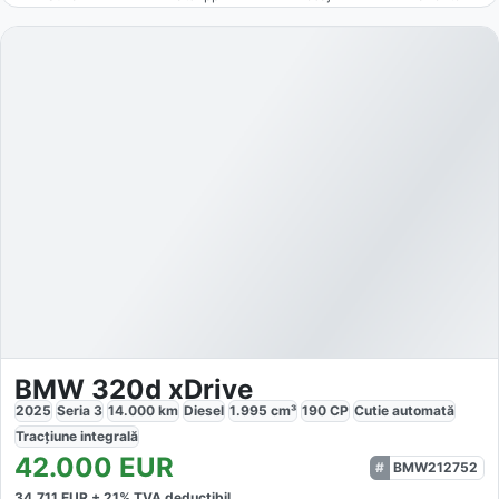
BMW 320d xDrive
2025
Seria 3
14.000
km
Diesel
1.995
cm³
190
CP
Cutie
automată
Tracțiune
integrală
42.000
EUR
BMW212752
34.711
EUR +
21
% TVA deductibil