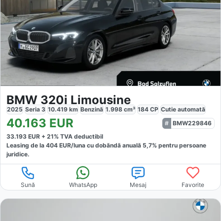
BMW 320i Limousine
2025
Seria 3
10.419
km
Benzină
1.998
cm³
184
CP
Cutie
automată
40.163
EUR
BMW229846
33.193
EUR +
21
% TVA deductibil
Leasing de la
404
EUR/luna
cu dobăndă
anuală
5,7
% pentru persoane
juridice.
Sună
WhatsApp
Mesaj
Favorite