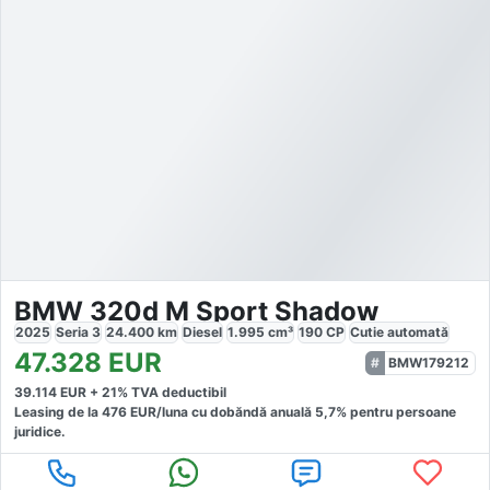
BMW 320d M Sport Shadow
2025
Seria 3
24.400
km
Diesel
1.995
cm³
190
CP
Cutie
automată
47.328
EUR
BMW179212
39.114
EUR +
21
% TVA deductibil
Leasing de la
476
EUR/luna
cu dobăndă
anuală
5,7
% pentru persoane
juridice.