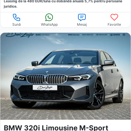
Leasing de la
480
EUR/luna
cu dobăndă
anuală
5,7
% pentru persoane
juridice.
Sună
WhatsApp
Mesaj
Favorite
BMW 320i Limousine M-Sport