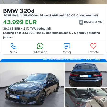
BMW 320d
2025
Seria 3
25.400
km
Diesel
1.995
cm³
190
CP
Cutie
automată
43.999
EUR
BMW238797
36.363
EUR +
21
% TVA deductibil
Leasing de la
443
EUR/luna
cu dobăndă
anuală
5,7
% pentru persoane
juridice.
Sună
WhatsApp
Mesaj
Favorite