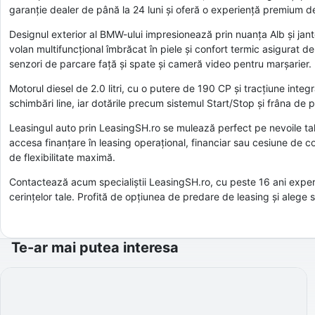
garanție dealer de până la 24 luni și oferă o experiență premium d
Designul exterior al BMW-ului impresionează prin nuanța Alb și jantele
volan multifuncțional îmbrăcat în piele și confort termic asigurat d
senzori de parcare față și spate și cameră video pentru marșarier.
Motorul diesel de 2.0 litri, cu o putere de 190 CP și tracțiune int
schimbări line, iar dotările precum sistemul Start/Stop și frâna de
Leasingul auto prin LeasingSH.ro se mulează perfect pe nevoile tale:
accesa finanțare în leasing operațional, financiar sau cesiune de co
de flexibilitate maximă.
Contactează acum specialiștii LeasingSH.ro, cu peste 16 ani experie
cerințelor tale. Profită de opțiunea de predare de leasing și alege so
Te-ar mai putea interesa