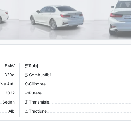
BMW
Rulaj
320d
Combustibil
ive Aut.
Cilindree
2022
Putere
Sedan
Transmisie
Alb
Tracțiune