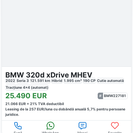
BMW 320d xDrive MHEV
2022
Seria 3
121.591
km
Hibrid
1.995
cm³
190
CP
Cutie
automată
Tracțiune
4x4 (automat)
25.490
EUR
BMW227181
21.066
EUR +
21
% TVA deductibil
Leasing de la
257
EUR/luna
cu dobăndă
anuală
5,7
% pentru persoane
juridice.
Sună
WhatsApp
Mesaj
Favorite