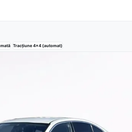
omată
Tracțiune
4x4 (automat)