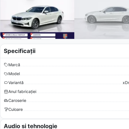
Specificații
Marcă
Model
Variantă
xDr
Anul fabricației
Caroserie
Culoare
Audio si tehnologie