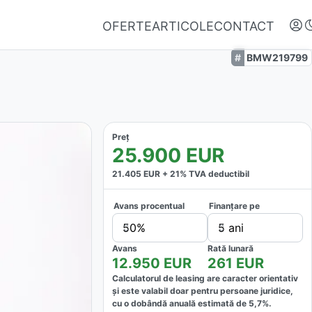
OFERTE
ARTICOLE
CONTACT
BMW219799
Preț
25.900
EUR
21.405
EUR +
21
% TVA deductibil
Avans procentual
Finanțare pe
Autentifică-te
50%
5 ani
Nu ai oferte favorite
Avans
Rată lunară
12.950
EUR
261
EUR
Calculatorul de leasing are caracter orientativ
și este valabil doar pentru persoane juridice,
cu o dobândă anuală estimată de
5,7
%.