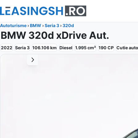
Autoturisme
›
BMW
›
Seria 3
›
320d
BMW 320d xDrive Aut.
2022
Seria 3
106.106
km
Diesel
1.995
cm³
190
CP
Cutie
aut