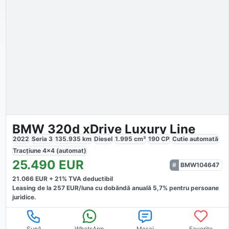
BMW 320d xDrive Luxury Line
2022
Seria 3
135.935
km
Diesel
1.995
cm³
190
CP
Cutie
automată
Tracțiune
4x4 (automat)
25.490
EUR
BMW104647
21.066
EUR +
21
% TVA deductibil
Leasing de la
257
EUR/luna
cu dobăndă
anuală
5,7
% pentru persoane
juridice.
Sună
WhatsApp
Mesaj
Favorite