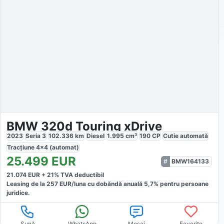
BMW 320d Touring xDrive
2023
Seria 3
102.336
km
Diesel
1.995
cm³
190
CP
Cutie
automată
Tracțiune
4x4 (automat)
25.499
EUR
BMW164133
21.074
EUR +
21
% TVA deductibil
Leasing de la
257
EUR/luna
cu dobăndă
anuală
5,7
% pentru persoane
juridice.
Sună
WhatsApp
Mesaj
Favorite