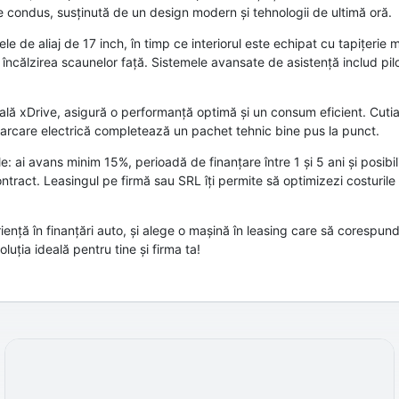
e condus, susținută de un design modern și tehnologii de ultimă oră.
 de aliaj de 17 inch, în timp ce interiorul este echipat cu tapițerie mi
e încălzirea scaunelor față. Sistemele avansate de asistență includ pi
egrală xDrive, asigură o performanță optimă și un consum eficient. Cut
 parcare electrică completează un pachet tehnic bine pus la punct.
 ai avans minim 15%, perioadă de finanțare între 1 și 5 ani și posibil
ntract. Leasingul pe firmă sau SRL îți permite să optimizezi costurile 
nță în finanțări auto, și alege o mașină în leasing care să corespund
luția ideală pentru tine și firma ta!