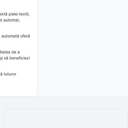
xtă piele-textil,
lot automat,
ia automată oferă
itatea de a
și să beneficiezi
ă tuturor