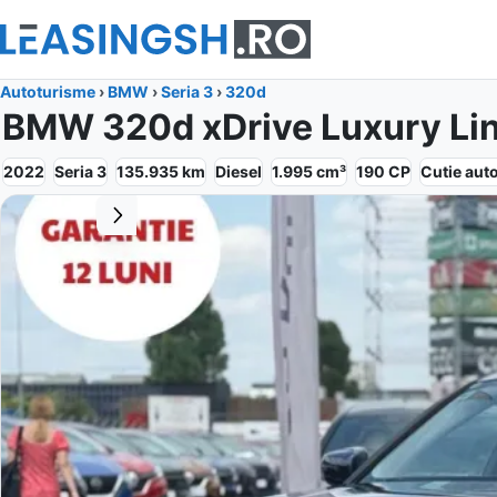
Autoturisme
›
BMW
›
Seria 3
›
320d
BMW 320d xDrive Luxury Li
2022
Seria 3
135.935
km
Diesel
1.995
cm³
190
CP
Cutie
aut