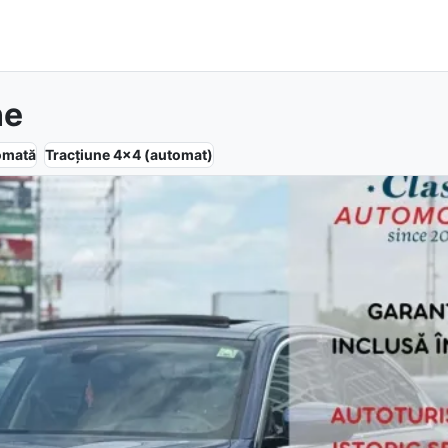
ne
omată
Tracțiune
4x4 (automat)