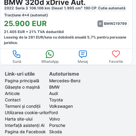
BMW 320d xDrive Aut.
2022
Seria 3
106.106
km
Diesel
1.995
cm³
190
CP
Cutie
automată
Tracțiune
4x4 (automat)
25.900
EUR
BMW219799
21.405
EUR +
21
% TVA deductibil
Leasing de la
261
EUR/luna
cu dobăndă
anuală
5,7
% pentru persoane
juridice.
Sună
WhatsApp
Mesaj
Favorite
Link-uri utile
Autoturisme
Pagina principală
Mercedes-Benz
Găsește o mașină
BMW
Articole
Audi
Contact
Toyota
Termeni și condiții
Volkswagen
Utilizarea cookie-urilor
Ford
Harta site-ului
Volvo
Interfață asistenți AI
Porsche
Pagina de Facebook
Skoda