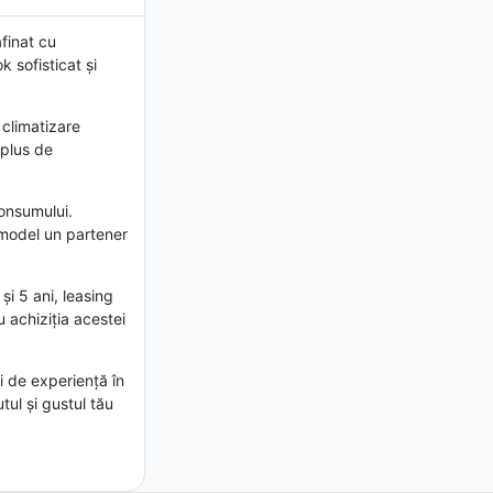
finat cu
 sofisticat și
 climatizare
 plus de
consumului.
 model un partener
și 5 ani, leasing
u achiziția acestei
 de experiență în
tul și gustul tău