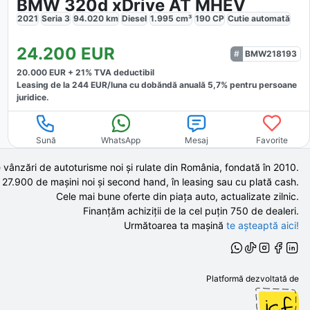
BMW 320d xDrive AT MHEV
2021
Seria 3
94.020
km
Diesel
1.995
cm³
190
CP
Cutie
automată
24.200
EUR
BMW218193
20.000
EUR +
21
% TVA deductibil
Leasing de la
244
EUR/luna
cu dobăndă
anuală
5,7
% pentru persoane
juridice.
Sună
WhatsApp
Mesaj
Favorite
 vânzări de autoturisme noi și rulate din România, fondată în
2010
.
 27.900 de
mașini noi și second hand,
în leasing sau cu plată cash.
Cele mai bune oferte din piața auto,
actualizate zilnic.
Finanțăm achiziții de la
cel puțin 750 de
dealeri.
Următoarea ta mașină
te așteaptă aici!
Platformă dezvoltată de