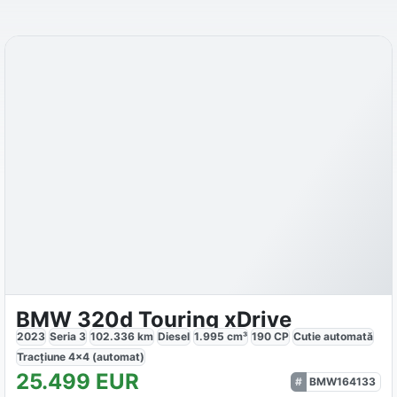
BMW 320d Touring xDrive
2023
Seria 3
102.336
km
Diesel
1.995
cm³
190
CP
Cutie
automată
Tracțiune
4x4 (automat)
25.499
EUR
BMW164133