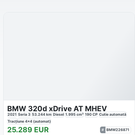
BMW 320d xDrive AT MHEV
2021
Seria 3
53.244
km
Diesel
1.995
cm³
190
CP
Cutie
automată
Tracțiune
4x4 (automat)
25.289
EUR
BMW226871