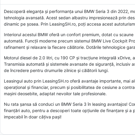
Descoperă eleganța și performanța unui BMW Seria 3 din 2022, mode
tehnologia avansată. Acest sedan albastru impresionează prin design
dinamic pe șosea. Prin LeasingSH.ro, poți accesa acest autoturism 
Interiorul acestui BMW oferă un confort premium, dotat cu scaune sp
automată. Funcții moderne precum sistemul BMW Live Cockpit Profe
rafinament și relaxare la fiecare călătorie. Dotările tehnologice g
Motorul diesel de 2.0 litri, cu 190 CP și tracțiune integrală xDrive
Transmisia automată și sistemele avansate de siguranță, inclusiv as
de încredere pentru drumurile zilnice și călătorii lungi.
Leasingul auto prin LeasingSH.ro oferă avantaje importante, mai ales
operațional și financiar, precum și posibilitatea de cesiune a contra
mașini deosebite, adaptat nevoilor tale profesionale.
Nu rata șansa să conduci un BMW Seria 3 în leasing avantajos! Con
finanțări auto, pentru a descoperi toate opțiunile de finanțare și a p
impecabil în doar câțiva pași!