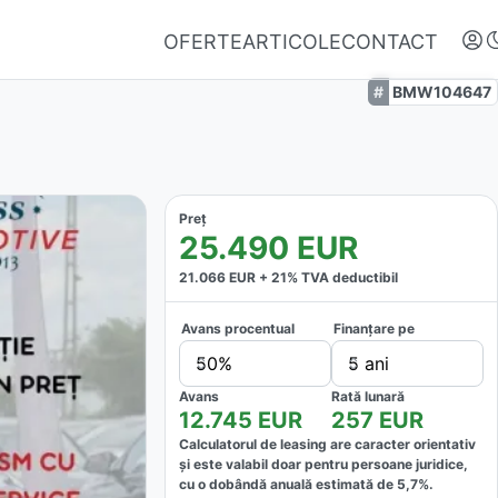
OFERTE
ARTICOLE
CONTACT
BMW104647
Preț
25.490
EUR
21.066
EUR +
21
% TVA deductibil
Avans procentual
Finanțare pe
Autentifică-te
50%
5 ani
Nu ai oferte favorite
Avans
Rată lunară
12.745
EUR
257
EUR
Calculatorul de leasing are caracter orientativ
și este valabil doar pentru persoane juridice,
cu o dobândă anuală estimată de
5,7
%.