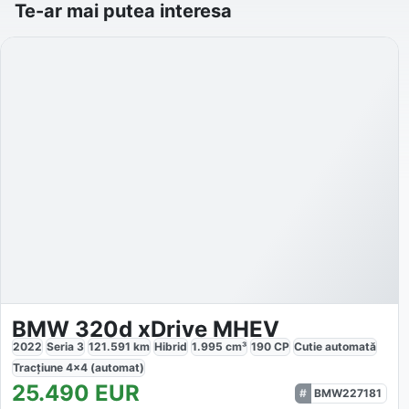
Te-ar mai putea interesa
BMW 320d xDrive MHEV
2022
Seria 3
121.591
km
Hibrid
1.995
cm³
190
CP
Cutie
automată
Tracțiune
4x4 (automat)
25.490
EUR
BMW227181