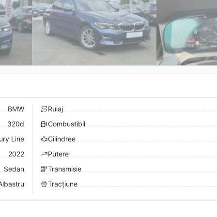
BMW
Rulaj
320d
Combustibil
ury Line
Cilindree
2022
Putere
Sedan
Transmisie
Albastru
Tracțiune