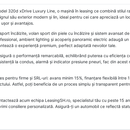
l 320d xDrive Luxury Line, o mașină în leasing ce combină stilul ra
ul său exterior modern și lin, ideal pentru cei care apreciază un look
ușor și avantajos.
ort încălzite, volan sport din piele cu încălzire și sistem avansat de
ssional, ambient lighting și acoperiș panoramic electric adaugă un
arantează o experiență premium, perfect adaptată nevoilor tale.
, asigură o performanță remarcabilă, echilibrând puterea cu eficiența 
istență la condus, alarmă și indicator presiune pneuri, fac din acest
 pentru firme și SRL-uri: avans minim 15%, finanțare flexibilă între 1 
ctului. Astfel, poți beneficia de un proces simplu și transparent pentr
tactează acum echipa LeasingSH.ro, specialistul tău cu peste 15 ani
rimi consiliere personalizată. Asigură-ți un automobil ce reflectă statu