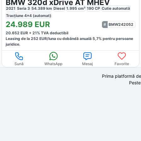
BMW 320d xDrive AT MHEV
2021
Seria 3
54.389
km
Diesel
1.995
cm³
190
CP
Cutie
automată
Tracțiune
4x4 (automat)
24.989
EUR
BMW242052
20.652
EUR +
21
% TVA deductibil
Leasing de la
252
EUR/luna
cu dobăndă
anuală
5,7
% pentru persoane
juridice.
Sună
WhatsApp
Mesaj
Favorite
Prima platformă de
Peste