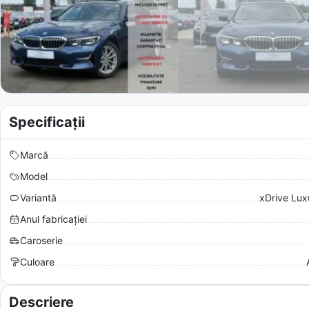
Specificații
Marcă
Model
Variantă
xDrive Lux
Anul fabricației
Caroserie
Culoare
Descriere