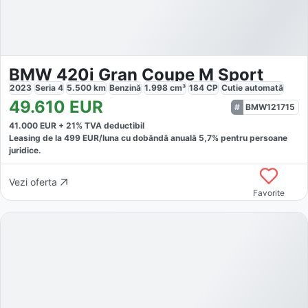
BMW 420i Gran Coupe M Sport
2023
Seria 4
5.500
km
Benzină
1.998
cm³
184
CP
Cutie
automată
49.610
EUR
BMW121715
41.000
EUR +
21
% TVA deductibil
Leasing de la
499
EUR/luna
cu dobăndă
anuală
5,7
% pentru persoane
juridice.
Vezi oferta
Favorite