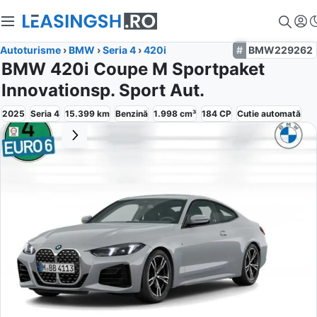
Autoturisme
›
BMW
›
Seria 4
›
420i
BMW229262
BMW 420i Coupe M Sportpaket
Innovationsp. Sport Aut.
2025
Seria 4
15.399
km
Benzină
1.998
cm³
184
CP
Cutie
automată