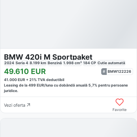
BMW 420i M Sportpaket
2024
Seria 4
8.199
km
Benzină
1.998
cm³
184
CP
Cutie
automată
49.610
EUR
BMW122226
41.000
EUR +
21
% TVA deductibil
Leasing de la
499
EUR/luna
cu dobăndă
anuală
5,7
% pentru persoane
juridice.
Vezi oferta
Favorite