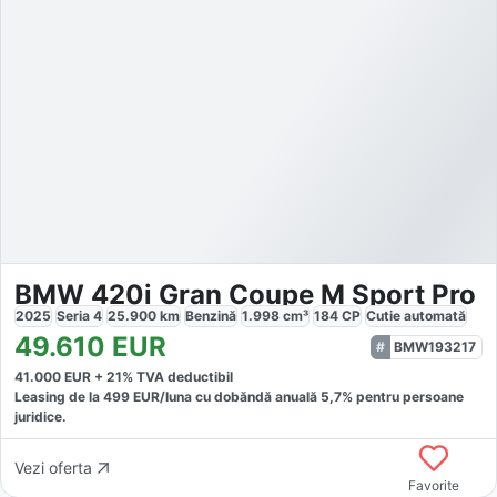
BMW 420i Gran Coupe M Sport Pro
2025
Seria 4
25.900
km
Benzină
1.998
cm³
184
CP
Cutie
automată
49.610
EUR
BMW193217
41.000
EUR +
21
% TVA deductibil
Leasing de la
499
EUR/luna
cu dobăndă
anuală
5,7
% pentru persoane
juridice.
Vezi oferta
Favorite