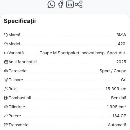
Specificații
Marcă
BMW
Model
420i
Variantă
Coupe M Sportpaket Innovationsp. Sport Aut.
Anul fabricației
2025
Caroserie
Sport / Coupe
Culoare
Gri
Rulaj
15.399 km
Combustibil
Benzină
Cilindree
1.998 cm³
Putere
184 CP
Transmisie
Automată