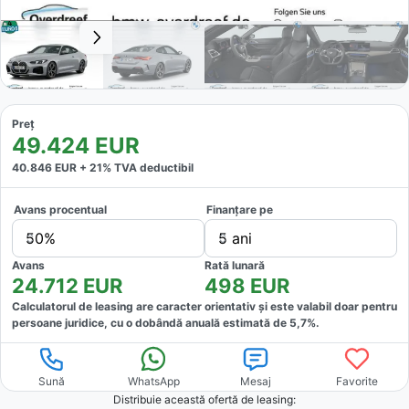
Preț
49.424
EUR
40.846
EUR +
21
% TVA deductibil
Avans procentual
Finanțare pe
50%
5 ani
Avans
Rată lunară
24.712
EUR
498
EUR
Calculatorul de leasing are caracter orientativ și este valabil doar pentru
persoane juridice, cu o dobândă anuală estimată de
5,7
%.
Sună
WhatsApp
Mesaj
Favorite
Distribuie această ofertă
de leasing
: