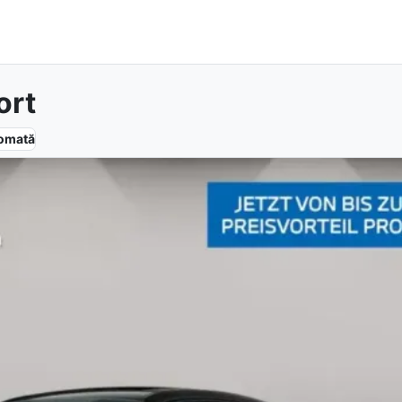
ort
omată