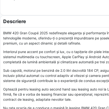
Descriere
BMW 420 Gran Coupé 2025 redefinește eleganța și performanța în 
tehnologiile moderne, oferindu-ți o prezență impunătoare pe șosele
premium, cu un aspect dinamic și detalii rafinate.
Interiorul pune accent pe confort și lux, cu o tapițerie din piele in
sistemul multimedia cu touchscreen, Apple CarPlay și Android Auto î
completată de lumină ambientală și climatizare automată pe trei z
Sub capotă, motorul pe benzină de 2.0 litri dezvoltă 184 CP, asigu
inclusiv pilotul automat cu control adaptiv al vitezei și camera pen
sisteme de siguranță contribuie la o experiență de condus excepți
Optează pentru leasing auto second hand sau leasing auto noi la Le
firmă, fie că e vorba de leasing financiar sau operațional, reprezin
contract de leasing, adaptate nevoilor tale.
Nu rata ocazia de a conduce o mașină în leasing BMW 420 Gran Coupé