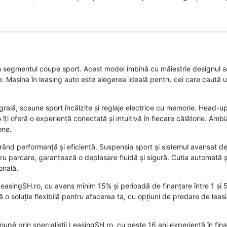
segmentul coupe sport. Acest model îmbină cu măiestrie designul so
. Mașina în leasing auto este alegerea ideală pentru cei care caută u
tegrală, scaune sport încălzite și reglaje electrice cu memorie. Head-up
ți oferă o experiență conectată și intuitivă în fiecare călătorie. Amb
one.
rând performanță și eficiență. Suspensia sport și sistemul avansat de
tru parcare, garantează o deplasare fluidă și sigură. Cutia automată ș
onală.
asingSH.ro, cu avans minim 15% și perioadă de finanțare între 1 și 5
tă o soluție flexibilă pentru afacerea ta, cu opțiuni de predare de lea
 prin specialiștii LeasingSH.ro, cu peste 16 ani experiență în fina