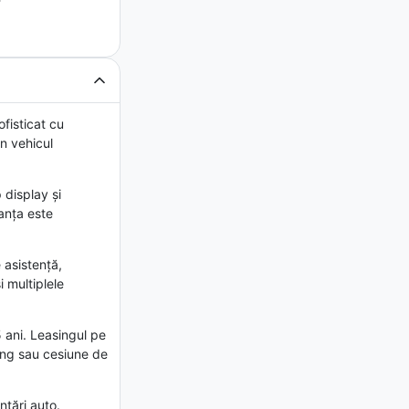
fisticat cu
n vehicul
 display și
ianța este
 asistență,
i multiplele
 ani. Leasingul pe
sing sau cesiune de
nțări auto.