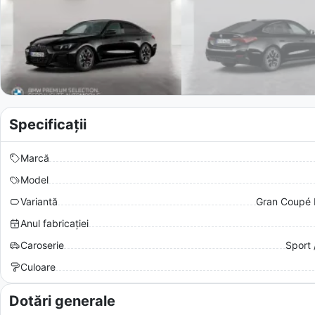
Specificații
Marcă
Model
Variantă
Gran Coupé 
Anul fabricației
Caroserie
Sport 
Culoare
Dotări generale