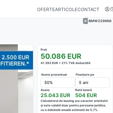
OFERTE
ARTICOLE
CONTACT
BMW229966
Preț
50.086
EUR
41.393
EUR +
21
% TVA deductibil
Avans procentual
Finanțare pe
Autentifică-te
50%
5 ani
Nu ai oferte favorite
Avans
Rată lunară
25.043
EUR
504
EUR
Calculatorul de leasing are caracter orientativ
și este valabil doar pentru persoane juridice,
cu o dobândă anuală estimată de
5,7
%.