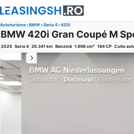
Autoturisme
›
BMW
›
Seria 4
›
420i
BMW 420i Gran Coupé M Sp
2025
Seria 4
26.341
km
Benzină
1.998
cm³
184
CP
Cutie
aut