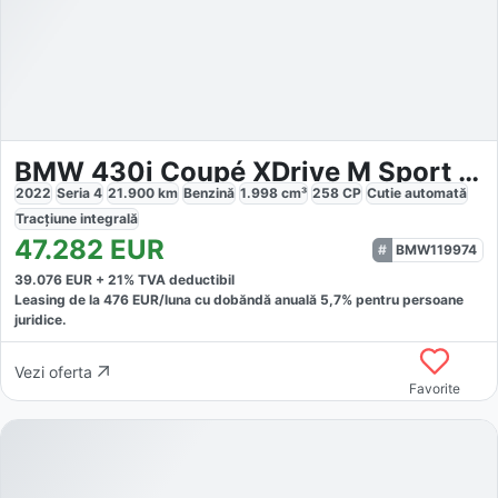
BMW 430i Coupé XDrive M Sport Package Pro
2022
Seria 4
21.900
km
Benzină
1.998
cm³
258
CP
Cutie
automată
Tracțiune
integrală
47.282
EUR
BMW119974
39.076
EUR +
21
% TVA deductibil
Leasing de la
476
EUR/luna
cu dobăndă
anuală
5,7
% pentru persoane
juridice.
Vezi oferta
Favorite