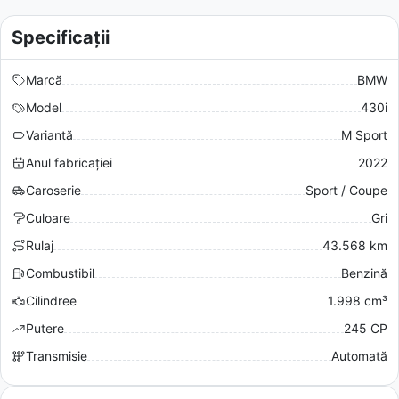
Specificații
Marcă
BMW
Model
430i
Variantă
M Sport
Anul fabricației
2022
Caroserie
Sport / Coupe
Culoare
Gri
Rulaj
43.568 km
Combustibil
Benzină
Cilindree
1.998 cm³
Putere
245 CP
Transmisie
Automată