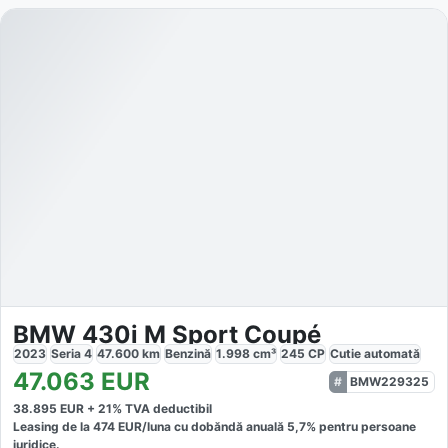
BMW 430i M Sport Coupé
2023
Seria 4
47.600
km
Benzină
1.998
cm³
245
CP
Cutie
automată
47.063
EUR
BMW229325
38.895
EUR +
21
% TVA deductibil
Leasing de la
474
EUR/luna
cu dobăndă
anuală
5,7
% pentru persoane
juridice.