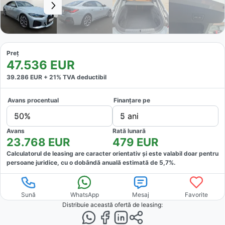
Preț
47.536
EUR
39.286
EUR +
21
% TVA deductibil
Avans procentual
Finanțare pe
50%
5 ani
Avans
Rată lunară
23.768
EUR
479
EUR
Calculatorul de leasing are caracter orientativ și este valabil doar pentru
persoane juridice, cu o dobândă anuală estimată de
5,7
%.
Sună
WhatsApp
Mesaj
Favorite
Distribuie această ofertă
de leasing
: