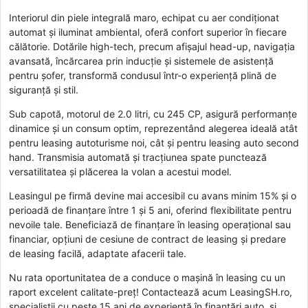
Interiorul din piele integrală maro, echipat cu aer condiționat
automat și iluminat ambiental, oferă confort superior în fiecare
călătorie. Dotările high-tech, precum afișajul head-up, navigația
avansată, încărcarea prin inducție și sistemele de asistență
pentru șofer, transformă condusul într-o experiență plină de
siguranță și stil.
Sub capotă, motorul de 2.0 litri, cu 245 CP, asigură performanțe
dinamice și un consum optim, reprezentând alegerea ideală atât
pentru leasing autoturisme noi, cât și pentru leasing auto second
hand. Transmisia automată și tracțiunea spate punctează
versatilitatea și plăcerea la volan a acestui model.
Leasingul pe firmă devine mai accesibil cu avans minim 15% și o
perioadă de finanțare între 1 și 5 ani, oferind flexibilitate pentru
nevoile tale. Beneficiază de finanțare în leasing operațional sau
financiar, opțiuni de cesiune de contract de leasing și predare
de leasing facilă, adaptate afacerii tale.
Nu rata oportunitatea de a conduce o mașină în leasing cu un
raport excelent calitate-preț! Contactează acum LeasingSH.ro,
specialiștii cu peste 15 ani de experiență în finanțări auto, și