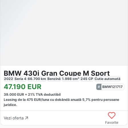
BMW 430i Gran Coupe M Sport
2022
Seria 4
66.700
km
Benzină
1.998
cm³
245
CP
Cutie
automată
47.190
EUR
BMW121717
39.000
EUR +
21
% TVA deductibil
Leasing de la
475
EUR/luna
cu dobăndă
anuală
5,7
% pentru persoane
juridice.
Vezi oferta
Favorite