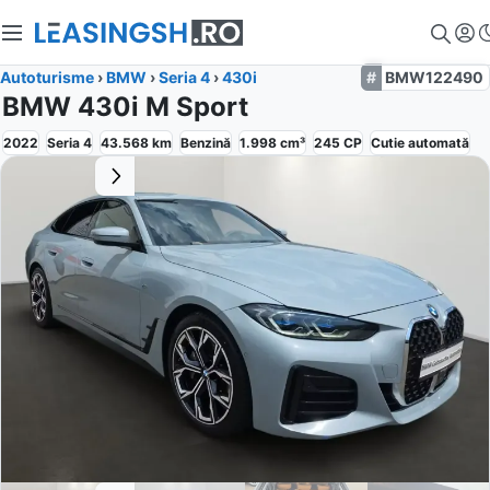
Autoturisme
›
BMW
›
Seria 4
›
430i
BMW122490
BMW 430i M Sport
2022
Seria 4
43.568
km
Benzină
1.998
cm³
245
CP
Cutie
automată