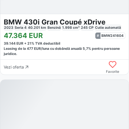
BMW 430i Gran Coupé xDrive
2023
Seria 4
40.201
km
Benzină
1.998
cm³
245
CP
Cutie
automată
47.364
EUR
BMW241604
39.144
EUR +
21
% TVA deductibil
Leasing de la
477
EUR/luna
cu dobăndă
anuală
5,7
% pentru persoane
juridice.
Vezi oferta
Favorite