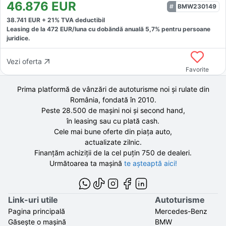
46.876
EUR
BMW230149
38.741
EUR +
21
% TVA deductibil
Leasing de la
472
EUR/luna
cu dobăndă
anuală
5,7
% pentru persoane
juridice.
Vezi oferta
Favorite
Prima platformă de vânzări de autoturisme noi și rulate din
România, fondată în
2010
.
Peste 28.500 de
mașini noi și second hand,
în leasing sau cu plată cash.
Cele mai bune oferte din piața auto,
actualizate zilnic.
Finanțăm achiziții de la
cel puțin 750 de
dealeri.
Următoarea ta mașină
te așteaptă aici!
Link-uri utile
Autoturisme
Pagina principală
Mercedes-Benz
Găsește o mașină
BMW