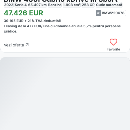
2022
Seria 4
65.497
km
Benzină
1.998
cm³
258
CP
Cutie
automată
47.426
EUR
BMW229678
39.195
EUR +
21
% TVA deductibil
Leasing de la
477
EUR/luna
cu dobăndă
anuală
5,7
% pentru persoane
juridice.
Vezi oferta
Favorite