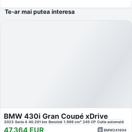
Te-ar mai putea interesa
BMW 430i Gran Coupé xDrive
2023
Seria 4
40.201
km
Benzină
1.998
cm³
245
CP
Cutie
automată
47.364
EUR
BMW241604