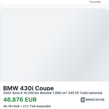
Favorite
BMW 430i Coupe
2022
Seria 4
16.200
km
Benzină
1.998
cm³
245
CP
Cutie
automată
46.876
EUR
BMW230149
38.741
EUR +
21
% TVA deductibil