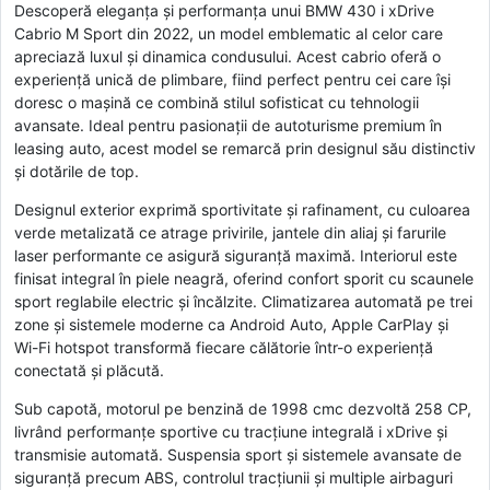
Descoperă eleganța și performanța unui BMW 430 i xDrive
Cabrio M Sport din 2022, un model emblematic al celor care
apreciază luxul și dinamica condusului. Acest cabrio oferă o
experiență unică de plimbare, fiind perfect pentru cei care își
doresc o mașină ce combină stilul sofisticat cu tehnologii
avansate. Ideal pentru pasionații de autoturisme premium în
leasing auto, acest model se remarcă prin designul său distinctiv
și dotările de top.
Designul exterior exprimă sportivitate și rafinament, cu culoarea
verde metalizată ce atrage privirile, jantele din aliaj și farurile
laser performante ce asigură siguranță maximă. Interiorul este
finisat integral în piele neagră, oferind confort sporit cu scaunele
sport reglabile electric și încălzite. Climatizarea automată pe trei
zone și sistemele moderne ca Android Auto, Apple CarPlay și
Wi-Fi hotspot transformă fiecare călătorie într-o experiență
conectată și plăcută.
Sub capotă, motorul pe benzină de 1998 cmc dezvoltă 258 CP,
livrând performanțe sportive cu tracțiune integrală i xDrive și
transmisie automată. Suspensia sport și sistemele avansate de
siguranță precum ABS, controlul tracțiunii și multiple airbaguri