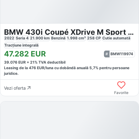
BMW 430i Coupé XDrive M Sport Package Pro
2022
Seria 4
21.900
km
Benzină
1.998
cm³
258
CP
Cutie
automată
Tracțiune
integrală
47.282
EUR
BMW119974
39.076
EUR +
21
% TVA deductibil
Leasing de la
476
EUR/luna
cu dobăndă
anuală
5,7
% pentru persoane
juridice.
Vezi oferta
Favorite