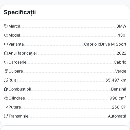
Specificații
Marcă
BMW
Model
430i
Variantă
Cabrio xDrive M Sport
Anul fabricației
2022
Caroserie
Cabrio
Culoare
Verde
Rulaj
65.497 km
Combustibil
Benzină
Cilindree
1.998 cm³
Putere
258 CP
Transmisie
Automată