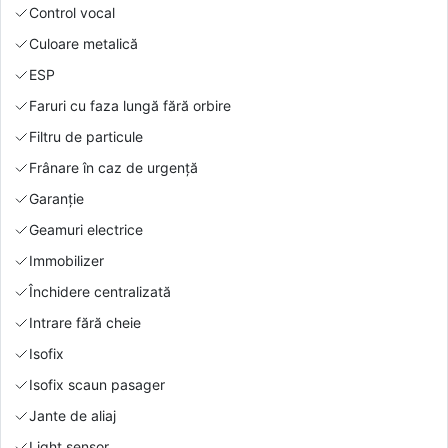
Control vocal
Culoare metalică
ESP
Faruri cu faza lungă fără orbire
Filtru de particule
Frânare în caz de urgență
Garanție
Geamuri electrice
Immobilizer
Închidere centralizată
Intrare fără cheie
Isofix
Isofix scaun pasager
Jante de aliaj
Light sensor