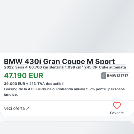
BMW 430i Gran Coupe M Sport
2022
Seria 4
66.700
km
Benzină
1.998
cm³
245
CP
Cutie
automată
47.190
EUR
BMW121717
39.000
EUR +
21
% TVA deductibil
Leasing de la
475
EUR/luna
cu dobăndă
anuală
5,7
% pentru persoane
juridice.
Vezi oferta
Favorite