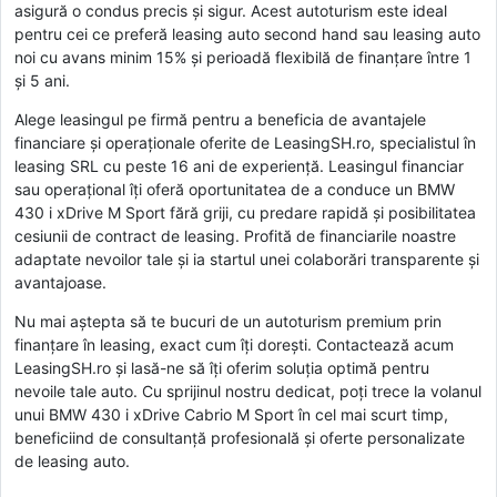
asigură o condus precis și sigur. Acest autoturism este ideal
pentru cei ce preferă leasing auto second hand sau leasing auto
noi cu avans minim 15% și perioadă flexibilă de finanțare între 1
și 5 ani.
Alege leasingul pe firmă pentru a beneficia de avantajele
financiare și operaționale oferite de LeasingSH.ro, specialistul în
leasing SRL cu peste 16 ani de experiență. Leasingul financiar
sau operațional îți oferă oportunitatea de a conduce un BMW
430 i xDrive M Sport fără griji, cu predare rapidă și posibilitatea
cesiunii de contract de leasing. Profită de financiarile noastre
adaptate nevoilor tale și ia startul unei colaborări transparente și
avantajoase.
Nu mai aștepta să te bucuri de un autoturism premium prin
finanțare în leasing, exact cum îți dorești. Contactează acum
LeasingSH.ro și lasă-ne să îți oferim soluția optimă pentru
nevoile tale auto. Cu sprijinul nostru dedicat, poți trece la volanul
unui BMW 430 i xDrive Cabrio M Sport în cel mai scurt timp,
beneficiind de consultanță profesională și oferte personalizate
de leasing auto.