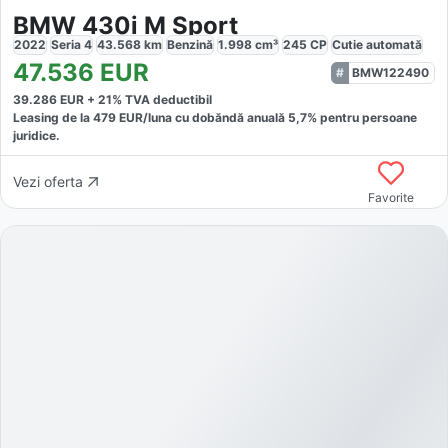
BMW 430i M Sport
2022
Seria 4
43.568
km
Benzină
1.998
cm³
245
CP
Cutie
automată
47.536
EUR
BMW122490
39.286
EUR +
21
% TVA deductibil
Leasing de la
479
EUR/luna
cu dobăndă
anuală
5,7
% pentru persoane
juridice.
Vezi oferta
Favorite