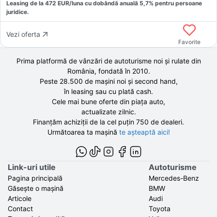
Leasing de la
472
EUR/luna
cu dobăndă
anuală
5,7
% pentru persoane
juridice.
Vezi oferta
Favorite
Prima platformă de vânzări de autoturisme noi și rulate din
România, fondată în
2010
.
Peste 28.500 de
mașini noi și second hand,
în leasing sau cu plată cash.
Cele mai bune oferte din piața auto,
actualizate zilnic.
Finanțăm achiziții de la
cel puțin 750 de
dealeri.
Următoarea ta mașină
te așteaptă aici!
Link-uri utile
Autoturisme
Pagina principală
Mercedes-Benz
Găsește o mașină
BMW
Articole
Audi
Contact
Toyota