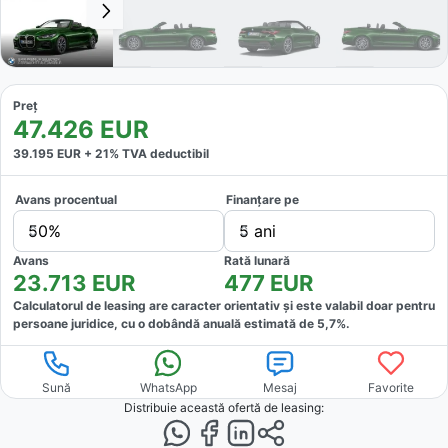
Preț
47.426
EUR
39.195
EUR +
21
% TVA deductibil
Avans procentual
Finanțare pe
50%
5 ani
Avans
Rată lunară
23.713
EUR
477
EUR
Calculatorul de leasing are caracter orientativ și este valabil doar pentru
persoane juridice, cu o dobândă anuală estimată de
5,7
%.
Sună
WhatsApp
Mesaj
Favorite
Distribuie această ofertă
de leasing
: