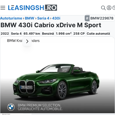
Autoturisme
›
BMW
›
Seria 4
›
430i
BMW229678
BMW 430i Cabrio xDrive M Sport
2022
Seria 4
65.497
km
Benzină
1.998
cm³
258
CP
Cutie
automată