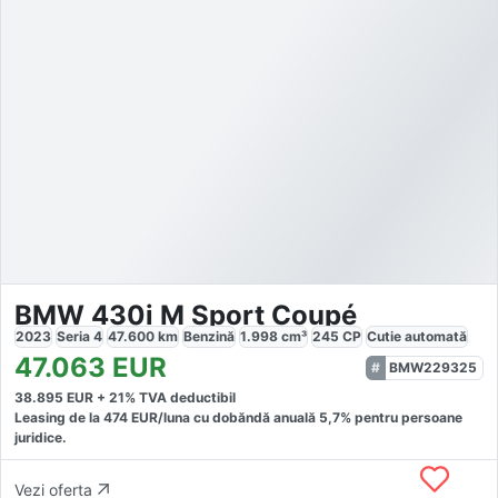
BMW 430i M Sport Coupé
2023
Seria 4
47.600
km
Benzină
1.998
cm³
245
CP
Cutie
automată
47.063
EUR
BMW229325
38.895
EUR +
21
% TVA deductibil
Leasing de la
474
EUR/luna
cu dobăndă
anuală
5,7
% pentru persoane
juridice.
Vezi oferta