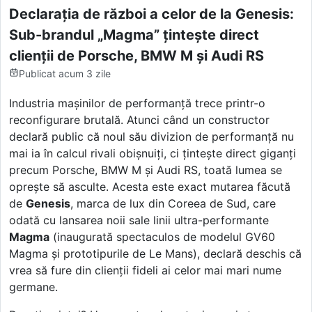
Declarația de război a celor de la Genesis:
Sub-brandul „Magma” țintește direct
clienții de Porsche, BMW M și Audi RS
Publicat
acum 3 zile
Industria mașinilor de performanță trece printr-o
reconfigurare brutală. Atunci când un constructor
declară public că noul său divizion de performanță nu
mai ia în calcul rivali obișnuiți, ci țintește direct giganți
precum Porsche, BMW M și Audi RS, toată lumea se
oprește să asculte. Acesta este exact mutarea făcută
de
Genesis
, marca de lux din Coreea de Sud, care
odată cu lansarea noii sale linii ultra-performante
Magma
(inaugurată spectaculos de modelul GV60
Magma și prototipurile de Le Mans), declară deschis că
vrea să fure din clienții fideli ai celor mai mari nume
germane.