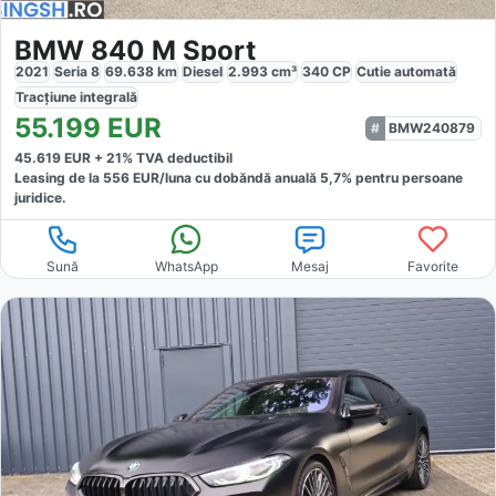
BMW 840 M Sport
2021
Seria 8
69.638
km
Diesel
2.993
cm³
340
CP
Cutie
automată
Tracțiune
integrală
55.199
EUR
BMW240879
45.619
EUR +
21
% TVA deductibil
Leasing de la
556
EUR/luna
cu dobăndă
anuală
5,7
% pentru persoane
juridice.
Sună
WhatsApp
Mesaj
Favorite