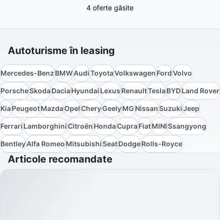
4 oferte găsite
Autoturisme în leasing
Mercedes-Benz
BMW
Audi
Toyota
Volkswagen
Ford
Volvo
Porsche
Skoda
Dacia
Hyundai
Lexus
Renault
Tesla
BYD
Land Rover
Kia
Peugeot
Mazda
Opel
Chery
Geely
MG
Nissan
Suzuki
Jeep
Ferrari
Lamborghini
Citroën
Honda
Cupra
Fiat
MINI
Ssangyong
Bentley
Alfa Romeo
Mitsubishi
Seat
Dodge
Rolls-Royce
Articole recomandate