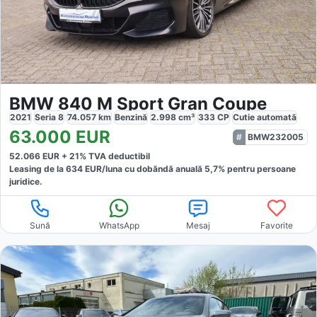
BMW 840 M Sport Gran Coupe
2021
Seria 8
74.057
km
Benzină
2.998
cm³
333
CP
Cutie
automată
63.000
EUR
BMW232005
52.066
EUR +
21
% TVA deductibil
Leasing de la
634
EUR/luna
cu dobăndă
anuală
5,7
% pentru persoane
juridice.
Sună
WhatsApp
Mesaj
Favorite