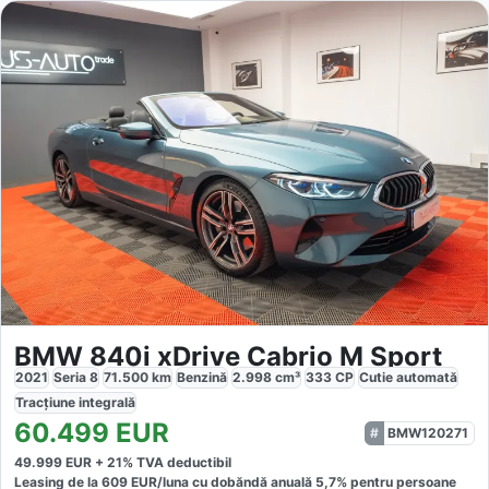
BMW 840i xDrive Cabrio M Sport
2021
Seria 8
71.500
km
Benzină
2.998
cm³
333
CP
Cutie
automată
Tracțiune
integrală
60.499
EUR
BMW120271
49.999
EUR +
21
% TVA deductibil
Leasing de la
609
EUR/luna
cu dobăndă
anuală
5,7
% pentru persoane