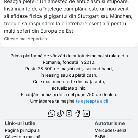
Reacția pieței? Un amestec de entuziasm și stupoare.
Însă înainte de a înțelege cum plănuieste un nou venit
să sfideze fizica și gigantul din Stuttgart sau München,
trebuie să răspundem la o întrebare esențială pentru
mulți șoferi din Europa de Est.
Citește mai departe
Prima platformă de vânzări de autoturisme noi și rulate din
România, fondată în
2010
.
Peste 28.500 de
mașini noi și second hand,
în leasing sau cu plată cash.
Cele mai bune oferte din piața auto,
actualizate zilnic.
Finanțăm achiziții de la
cel puțin 750 de
dealeri.
Următoarea ta mașină
te așteaptă aici!
Link-uri utile
Autoturisme
Pagina principală
Mercedes-Benz
Găsește o mașină
BMW