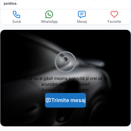
juridice.
Sună
WhatsApp
Mesaj
Favorite
Încă nu ai găsit
mașina potrivită și vrei să te
anunțăm noi când apare?
Suntem aici să te ajutăm.
Trimite mesaj