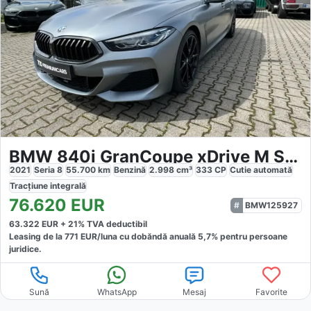
BMW 840i GranCoupe xDrive M Sport
2021
Seria 8
55.700
km
Benzină
2.998
cm³
333
CP
Cutie
automată
Tracțiune
integrală
76.620
EUR
BMW125927
63.322
EUR +
21
% TVA deductibil
Leasing de la
771
EUR/luna
cu dobăndă
anuală
5,7
% pentru persoane
juridice.
Sună
WhatsApp
Mesaj
Favorite