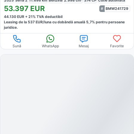
2025
Seria 2
11.698
km
Benzină
2.998
cm³
374
CP
Cutie
automată
53.397
EUR
BMW241729
44.130
EUR +
21
% TVA deductibil
Leasing de la
537
EUR/luna
cu dobăndă
anuală
5,7
% pentru persoane
juridice.
Sună
WhatsApp
Mesaj
Favorite