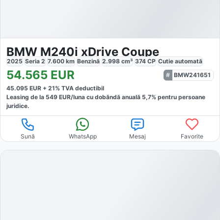
BMW M240i xDrive Coupe
2025
Seria 2
7.600
km
Benzină
2.998
cm³
374
CP
Cutie
automată
54.565
EUR
BMW241651
45.095
EUR +
21
% TVA deductibil
Leasing de la
549
EUR/luna
cu dobăndă
anuală
5,7
% pentru persoane
juridice.
Sună
WhatsApp
Mesaj
Favorite