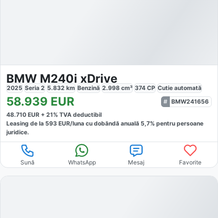
BMW M240i xDrive
2025
Seria 2
5.832
km
Benzină
2.998
cm³
374
CP
Cutie
automată
58.939
EUR
BMW241656
48.710
EUR +
21
% TVA deductibil
Leasing de la
593
EUR/luna
cu dobăndă
anuală
5,7
% pentru persoane
juridice.
Sună
WhatsApp
Mesaj
Favorite