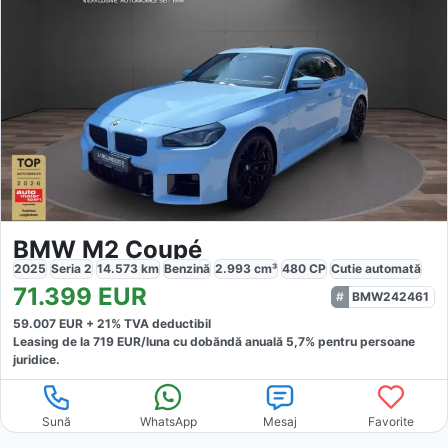
BMW M2 Coupé
2025
Seria 2
14.573
km
Benzină
2.993
cm³
480
CP
Cutie
automată
71.399
EUR
BMW242461
59.007
EUR +
21
% TVA deductibil
Leasing de la
719
EUR/luna
cu dobăndă
anuală
5,7
% pentru persoane
juridice.
Sună
WhatsApp
Mesaj
Favorite