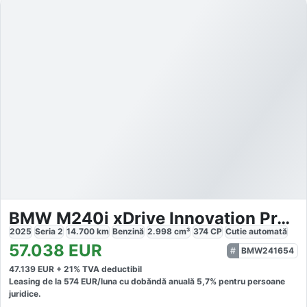
BMW M240i xDrive Innovation Premiumpaket
2025
Seria 2
14.700
km
Benzină
2.998
cm³
374
CP
Cutie
automată
57.038
EUR
BMW241654
47.139
EUR +
21
% TVA deductibil
Leasing de la
574
EUR/luna
cu dobăndă
anuală
5,7
% pentru persoane
juridice.