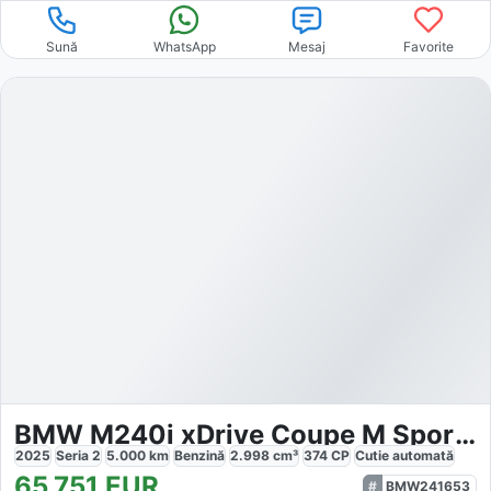
Sună
WhatsApp
Mesaj
Favorite
BMW M240i xDrive Coupe M Sport M Perf. Parts Glasdac
2025
Seria 2
5.000
km
Benzină
2.998
cm³
374
CP
Cutie
automată
65.751
EUR
BMW241653