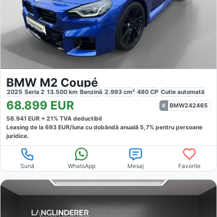
BMW M2 Coupé
2025
Seria 2
13.500
km
Benzină
2.993
cm³
480
CP
Cutie
automată
68.899
EUR
BMW242465
56.941
EUR +
21
% TVA deductibil
Leasing de la
693
EUR/luna
cu dobăndă
anuală
5,7
% pentru persoane
juridice.
Sună
WhatsApp
Mesaj
Favorite