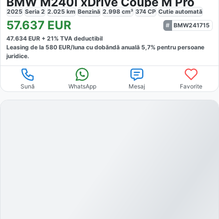
BMW M240i xDrive Coupé M Pro
2025
Seria 2
2.025
km
Benzină
2.998
cm³
374
CP
Cutie
automată
57.637
EUR
BMW241715
47.634
EUR +
21
% TVA deductibil
Leasing de la
580
EUR/luna
cu dobăndă
anuală
5,7
% pentru persoane
juridice.
Sună
WhatsApp
Mesaj
Favorite