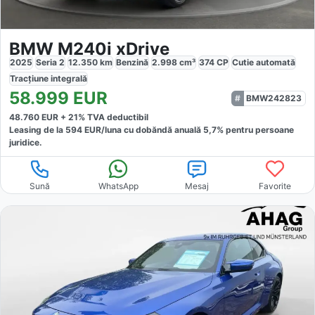
BMW M240i xDrive
2025
Seria 2
12.350
km
Benzină
2.998
cm³
374
CP
Cutie
automată
Tracțiune
integrală
58.999
EUR
BMW242823
48.760
EUR +
21
% TVA deductibil
Leasing de la
594
EUR/luna
cu dobăndă
anuală
5,7
% pentru persoane
juridice.
Sună
WhatsApp
Mesaj
Favorite