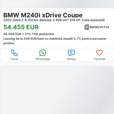
BMW M240i xDrive Coupe
2025
Seria 2
8.150
km
Benzină
2.998
cm³
374
CP
Cutie
automată
54.455
EUR
BMW241728
45.004
EUR +
21
% TVA deductibil
Leasing de la
548
EUR/luna
cu dobăndă
anuală
5,7
% pentru persoane
juridice.
Sună
WhatsApp
Mesaj
Favorite