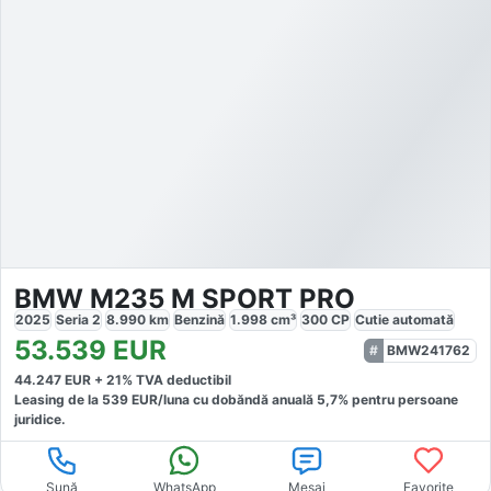
BMW M235 M SPORT PRO
2025
Seria 2
8.990
km
Benzină
1.998
cm³
300
CP
Cutie
automată
53.539
EUR
BMW241762
44.247
EUR +
21
% TVA deductibil
Leasing de la
539
EUR/luna
cu dobăndă
anuală
5,7
% pentru persoane
juridice.
Sună
WhatsApp
Mesaj
Favorite