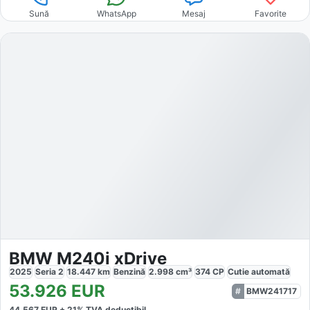
Sună
WhatsApp
Mesaj
Favorite
BMW M240i xDrive
2025
Seria 2
18.447
km
Benzină
2.998
cm³
374
CP
Cutie
automată
53.926
EUR
BMW241717
44.567
EUR +
21
% TVA deductibil