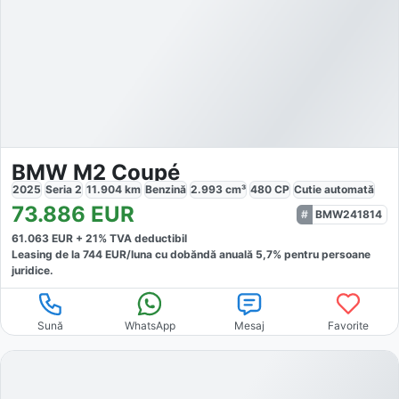
BMW M2 Coupé
2025
Seria 2
11.904
km
Benzină
2.993
cm³
480
CP
Cutie
automată
73.886
EUR
BMW241814
61.063
EUR +
21
% TVA deductibil
Leasing de la
744
EUR/luna
cu dobăndă
anuală
5,7
% pentru persoane
juridice.
Sună
WhatsApp
Mesaj
Favorite