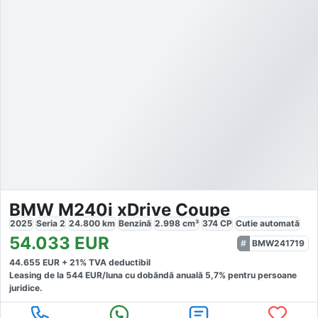
BMW M240i xDrive Coupe
2025
Seria 2
24.800
km
Benzină
2.998
cm³
374
CP
Cutie
automată
54.033
EUR
BMW241719
44.655
EUR +
21
% TVA deductibil
Leasing de la
544
EUR/luna
cu dobăndă
anuală
5,7
% pentru persoane
juridice.