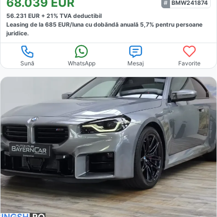
68.039
EUR
BMW241874
56.231
EUR +
21
% TVA deductibil
Leasing de la
685
EUR/luna
cu dobăndă
anuală
5,7
% pentru persoane
juridice.
Sună
WhatsApp
Mesaj
Favorite