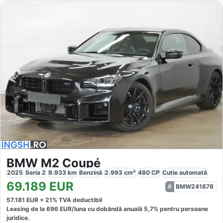
BMW M2 Coupé
2025
Seria 2
9.933
km
Benzină
2.993
cm³
480
CP
Cutie
automată
69.189
EUR
BMW241878
57.181
EUR +
21
% TVA deductibil
Leasing de la
696
EUR/luna
cu dobăndă
anuală
5,7
% pentru persoane
juridice.