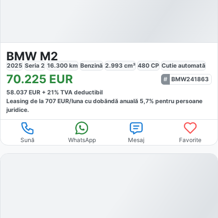
BMW M2
2025
Seria 2
16.300
km
Benzină
2.993
cm³
480
CP
Cutie
automată
70.225
EUR
BMW241863
58.037
EUR +
21
% TVA deductibil
Leasing de la
707
EUR/luna
cu dobăndă
anuală
5,7
% pentru persoane
juridice.
Sună
WhatsApp
Mesaj
Favorite