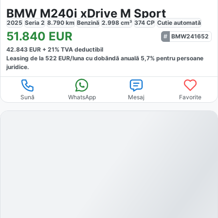
BMW M240i xDrive M Sport
2025
Seria 2
8.790
km
Benzină
2.998
cm³
374
CP
Cutie
automată
51.840
EUR
BMW241652
42.843
EUR +
21
% TVA deductibil
Leasing de la
522
EUR/luna
cu dobăndă
anuală
5,7
% pentru persoane
juridice.
Sună
WhatsApp
Mesaj
Favorite