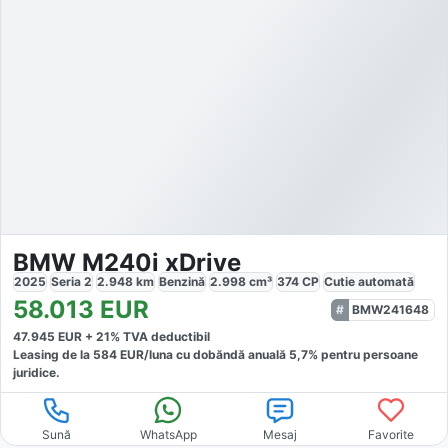
BMW M240i xDrive
2025
Seria 2
2.948
km
Benzină
2.998
cm³
374
CP
Cutie
automată
58.013
EUR
BMW241648
47.945
EUR +
21
% TVA deductibil
Leasing de la
584
EUR/luna
cu dobăndă
anuală
5,7
% pentru persoane
juridice.
Sună
WhatsApp
Mesaj
Favorite