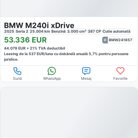
BMW M240i xDrive
2025
Seria 2
25.004
km
Benzină
3.000
cm³
387
CP
Cutie
automată
53.336
EUR
BMW241657
44.079
EUR +
21
% TVA deductibil
Leasing de la
537
EUR/luna
cu dobăndă
anuală
5,7
% pentru persoane
juridice.
Sună
WhatsApp
Mesaj
Favorite