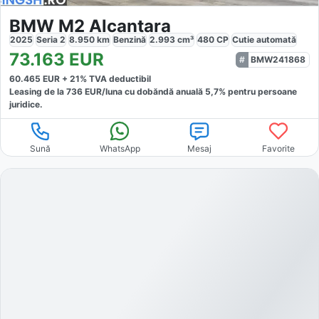
BMW M2 Alcantara
2025
Seria 2
8.950
km
Benzină
2.993
cm³
480
CP
Cutie
automată
73.163
EUR
BMW241868
60.465
EUR +
21
% TVA deductibil
Leasing de la
736
EUR/luna
cu dobăndă
anuală
5,7
% pentru persoane
juridice.
Sună
WhatsApp
Mesaj
Favorite