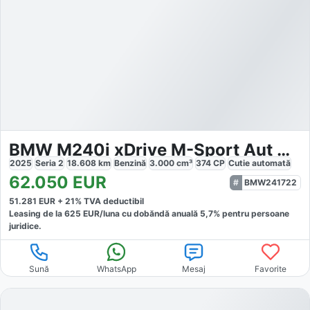
BMW M240i xDrive M-Sport Aut Nav HuD LED h&k Komfzg
2025
Seria 2
18.608
km
Benzină
3.000
cm³
374
CP
Cutie
automată
62.050
EUR
BMW241722
51.281
EUR +
21
% TVA deductibil
Leasing de la
625
EUR/luna
cu dobăndă
anuală
5,7
% pentru persoane
juridice.
Sună
WhatsApp
Mesaj
Favorite