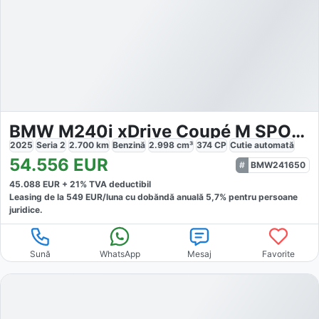
BMW M240i xDrive Coupé M SPORT
2025
Seria 2
2.700
km
Benzină
2.998
cm³
374
CP
Cutie
automată
54.556
EUR
BMW241650
45.088
EUR +
21
% TVA deductibil
Leasing de la
549
EUR/luna
cu dobăndă
anuală
5,7
% pentru persoane
juridice.
Sună
WhatsApp
Mesaj
Favorite