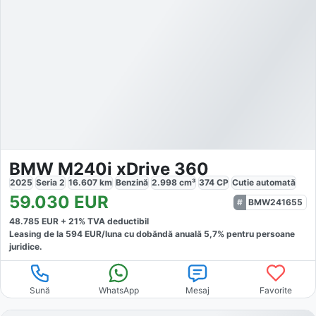
BMW M240i xDrive 360
2025
Seria 2
16.607
km
Benzină
2.998
cm³
374
CP
Cutie
automată
59.030
EUR
BMW241655
48.785
EUR +
21
% TVA deductibil
Leasing de la
594
EUR/luna
cu dobăndă
anuală
5,7
% pentru persoane
juridice.
Sună
WhatsApp
Mesaj
Favorite