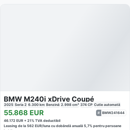
BMW M240i xDrive Coupé
2025
Seria 2
6.300
km
Benzină
2.998
cm³
374
CP
Cutie
automată
55.868
EUR
BMW241644
46.172
EUR +
21
% TVA deductibil
Leasing de la
562
EUR/luna
cu dobăndă
anuală
5,7
% pentru persoane