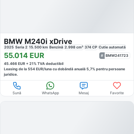
BMW M240i xDrive
2025
Seria 2
15.500
km
Benzină
2.998
cm³
374
CP
Cutie
automată
55.014
EUR
BMW241723
45.466
EUR +
21
% TVA deductibil
Leasing de la
554
EUR/luna
cu dobăndă
anuală
5,7
% pentru persoane
juridice.
Sună
WhatsApp
Mesaj
Favorite