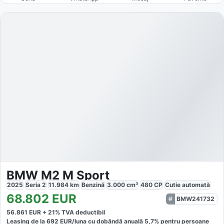
BMW M2 M Sport
2025
Seria 2
11.984
km
Benzină
3.000
cm³
480
CP
Cutie
automată
68.802
EUR
BMW241732
56.861
EUR +
21
% TVA deductibil
Leasing de la
692
EUR/luna
cu dobăndă
anuală
5,7
% pentru persoane