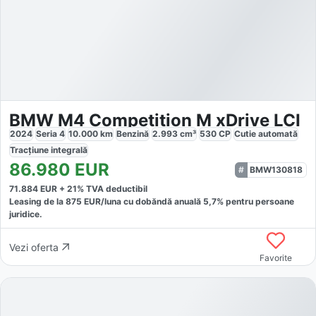
BMW M4 Competition M xDrive LCI
2024
Seria 4
10.000
km
Benzină
2.993
cm³
530
CP
Cutie
automată
Tracțiune
integrală
86.980
EUR
BMW130818
71.884
EUR +
21
% TVA deductibil
Leasing de la
875
EUR/luna
cu dobăndă
anuală
5,7
% pentru persoane
juridice.
Vezi oferta
Favorite