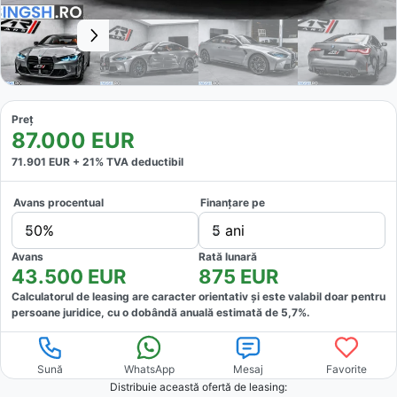
Preț
87.000
EUR
71.901
EUR +
21
% TVA deductibil
Avans procentual
Finanțare pe
50%
5 ani
Avans
Rată lunară
43.500
EUR
875
EUR
Calculatorul de leasing are caracter orientativ și este valabil doar pentru
persoane juridice, cu o dobândă anuală estimată de
5,7
%.
Sună
WhatsApp
Mesaj
Favorite
Distribuie această ofertă
de leasing
: