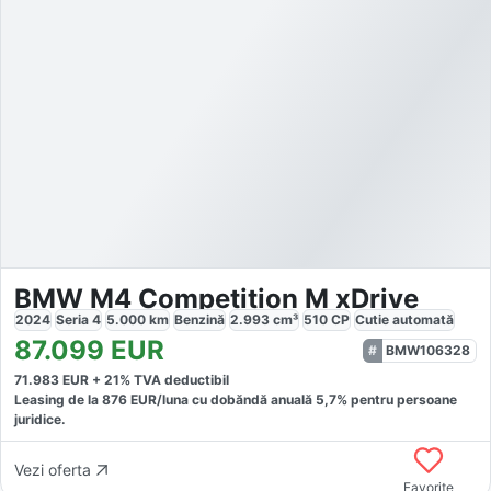
BMW M4 Competition M xDrive
2024
Seria 4
5.000
km
Benzină
2.993
cm³
510
CP
Cutie
automată
87.099
EUR
BMW106328
71.983
EUR +
21
% TVA deductibil
Leasing de la
876
EUR/luna
cu dobăndă
anuală
5,7
% pentru persoane
juridice.
Vezi oferta
Favorite