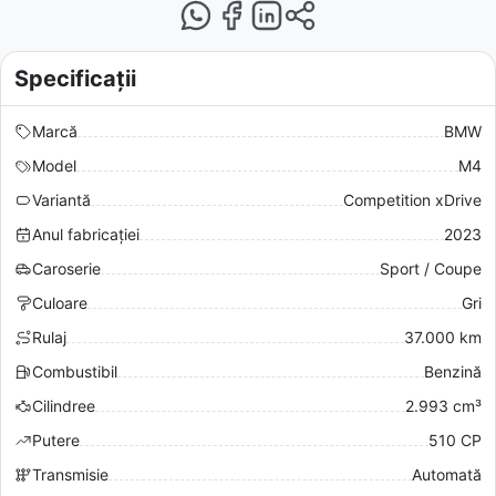
Specificații
Marcă
BMW
Model
M4
Variantă
Competition xDrive
Anul fabricației
2023
Caroserie
Sport / Coupe
Culoare
Gri
Rulaj
37.000 km
Combustibil
Benzină
Cilindree
2.993 cm³
Putere
510 CP
Transmisie
Automată