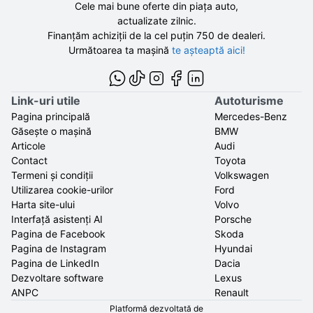
Cele mai bune oferte din piața auto,
actualizate zilnic.
Finanțăm achiziții de la
cel puțin 750 de
dealeri.
Următoarea ta mașină
te așteaptă aici!
Link-uri utile
Autoturisme
Pagina principală
Mercedes-Benz
Găsește o mașină
BMW
Articole
Audi
Contact
Toyota
Termeni și condiții
Volkswagen
Utilizarea cookie-urilor
Ford
Harta site-ului
Volvo
Interfață asistenți AI
Porsche
Pagina de Facebook
Skoda
Pagina de Instagram
Hyundai
Pagina de LinkedIn
Dacia
Dezvoltare software
Lexus
ANPC
Renault
Platformă dezvoltată de