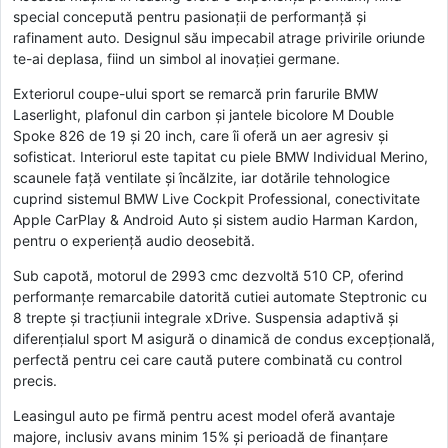
special concepută pentru pasionații de performanță și
rafinament auto. Designul său impecabil atrage privirile oriunde
te-ai deplasa, fiind un simbol al inovației germane.
Exteriorul coupe-ului sport se remarcă prin farurile BMW
Laserlight, plafonul din carbon și jantele bicolore M Double
Spoke 826 de 19 și 20 inch, care îi oferă un aer agresiv și
sofisticat. Interiorul este tapitat cu piele BMW Individual Merino,
scaunele față ventilate și încălzite, iar dotările tehnologice
cuprind sistemul BMW Live Cockpit Professional, conectivitate
Apple CarPlay & Android Auto și sistem audio Harman Kardon,
pentru o experiență audio deosebită.
Sub capotă, motorul de 2993 cmc dezvoltă 510 CP, oferind
performanțe remarcabile datorită cutiei automate Steptronic cu
8 trepte și tracțiunii integrale xDrive. Suspensia adaptivă și
diferențialul sport M asigură o dinamică de condus excepțională,
perfectă pentru cei care caută putere combinată cu control
precis.
Leasingul auto pe firmă pentru acest model oferă avantaje
majore, inclusiv avans minim 15% și perioadă de finanțare