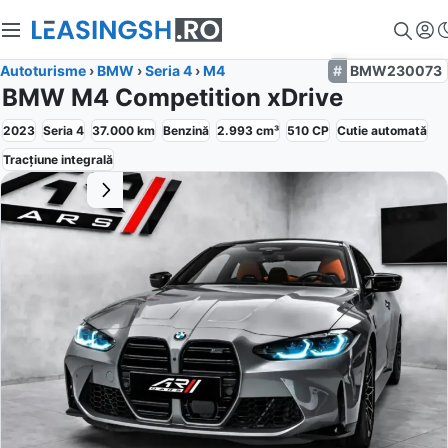
Autoturisme
›
BMW
›
Seria 4
›
M4
BMW230073
BMW M4 Competition xDrive
2023
Seria 4
37.000
km
Benzină
2.993
cm³
510
CP
Cutie
automată
Tracțiune
integrală