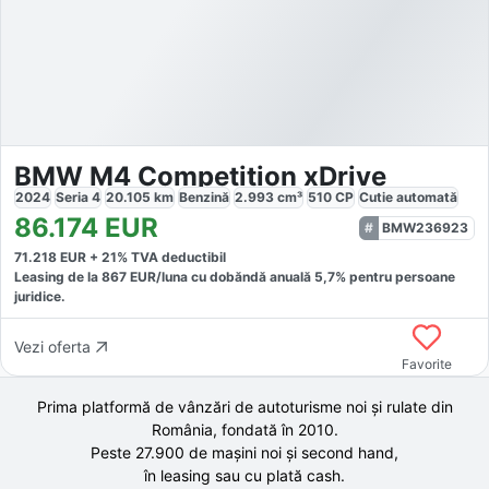
BMW M4 Competition xDrive
2024
Seria 4
20.105
km
Benzină
2.993
cm³
510
CP
Cutie
automată
86.174
EUR
BMW236923
71.218
EUR +
21
% TVA deductibil
Leasing de la
867
EUR/luna
cu dobăndă
anuală
5,7
% pentru persoane
juridice.
Vezi oferta
Favorite
Prima platformă de vânzări de autoturisme noi și rulate din
România, fondată în
2010
.
Peste 27.900 de
mașini noi și second hand,
în leasing sau cu plată cash.