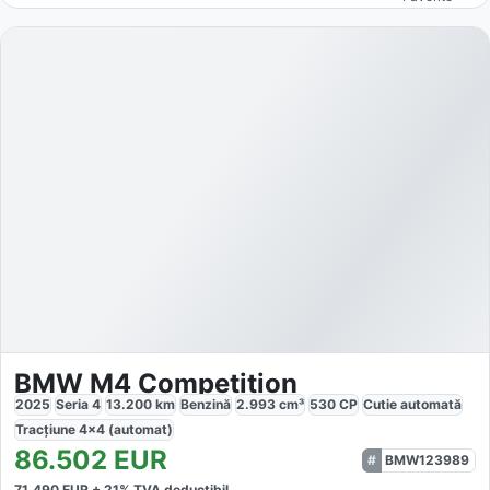
BMW M4 Competition
2025
Seria 4
13.200
km
Benzină
2.993
cm³
530
CP
Cutie
automată
Tracțiune
4x4 (automat)
86.502
EUR
BMW123989
71.490
EUR +
21
% TVA deductibil