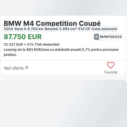
BMW M4 Competition Coupé
2024
Seria 4
6.750
km
Benzină
2.993
cm³
510
CP
Cutie
automată
87.750
EUR
BMW106329
72.521
EUR +
21
% TVA deductibil
Leasing de la
883
EUR/luna
cu dobăndă
anuală
5,7
% pentru persoane
juridice.
Vezi oferta
Favorite