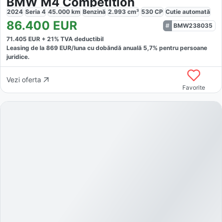
BMW M4 Competition
2024
Seria 4
45.000
km
Benzină
2.993
cm³
530
CP
Cutie
automată
86.400
EUR
BMW238035
71.405
EUR +
21
% TVA deductibil
Leasing de la
869
EUR/luna
cu dobăndă
anuală
5,7
% pentru persoane
juridice.
Vezi oferta
Favorite