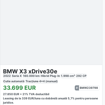
BMW X3 xDrive30e
2022
Seria X
160.000
km
Hibrid Plug-In
1.998
cm³
292
CP
Cutie
automată
Tracțiune
4x4 (manual)
33.699
EUR
BMW239798
27.850
EUR +
21
% TVA deductibil
Leasing de la
339
EUR/luna
cu dobăndă
anuală
5,7
% pentru persoane
juridice.