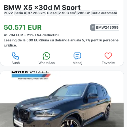
BMW X5 x30d M Sport
2022
Seria X
97.263
km
Diesel
2.993
cm³
286
CP
Cutie
automată
50.571
EUR
BMW243059
41.794
EUR +
21
% TVA deductibil
Leasing de la
509
EUR/luna
cu dobăndă
anuală
5,7
% pentru persoane
juridice.
Sună
WhatsApp
Mesaj
Favorite