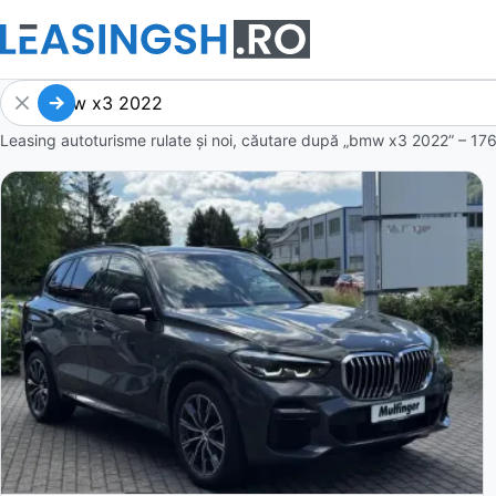
Leasing autoturisme rulate și noi, căutare după „bmw x3 2022” – 176