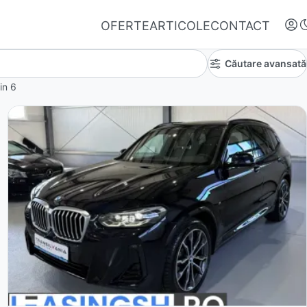
OFERTE
ARTICOLE
CONTACT
Căutare avansată
in
6
Autentifică-te
Nu ai oferte favorite