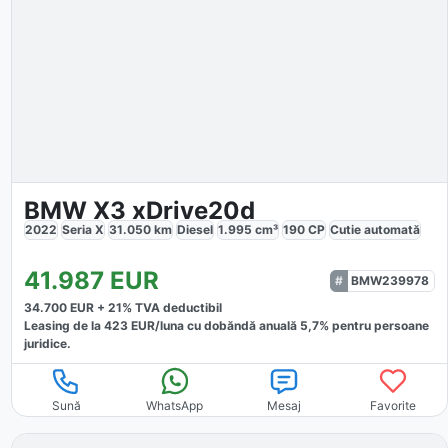
BMW X3 xDrive20d
2022
Seria X
31.050
km
Diesel
1.995
cm³
190
CP
Cutie
automată
41.987
EUR
BMW239978
34.700
EUR +
21
% TVA deductibil
Leasing de la
423
EUR/luna
cu dobăndă
anuală
5,7
% pentru persoane
juridice.
Sună
WhatsApp
Mesaj
Favorite