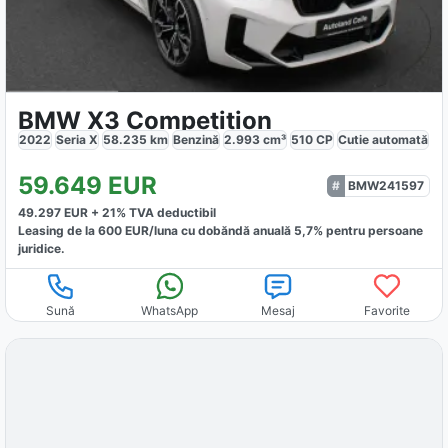
BMW X3 Competition
2022
Seria X
58.235
km
Benzină
2.993
cm³
510
CP
Cutie
automată
59.649
EUR
BMW241597
49.297
EUR +
21
% TVA deductibil
Leasing de la
600
EUR/luna
cu dobăndă
anuală
5,7
% pentru persoane
juridice.
Sună
WhatsApp
Mesaj
Favorite