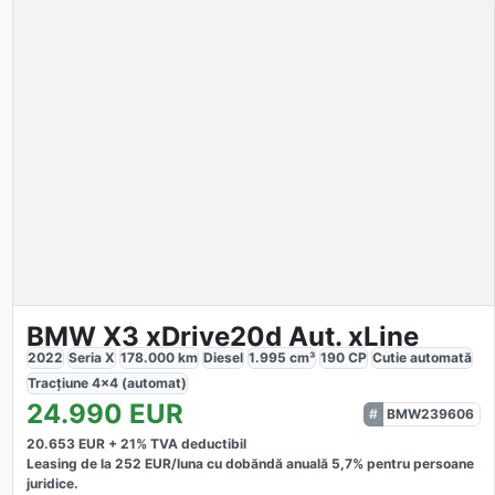
BMW X3 xDrive20d Aut. xLine
2022
Seria X
178.000
km
Diesel
1.995
cm³
190
CP
Cutie
automată
Tracțiune
4x4 (automat)
24.990
EUR
BMW239606
20.653
EUR +
21
% TVA deductibil
Leasing de la
252
EUR/luna
cu dobăndă
anuală
5,7
% pentru persoane
juridice.