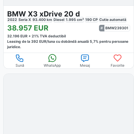
BMW X3 xDrive 20 d
2022
Seria X
93.400
km
Diesel
1.995
cm³
190
CP
Cutie
automată
38.957
EUR
BMW239301
32.196
EUR +
21
% TVA deductibil
Leasing de la
392
EUR/luna
cu dobăndă
anuală
5,7
% pentru persoane
juridice.
Sună
WhatsApp
Mesaj
Favorite