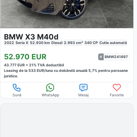
BMW X3 M40d
2022
Seria X
52.930
km
Diesel
2.993
cm³
340
CP
Cutie
automată
52.970
EUR
BMW241897
43.777
EUR +
21
% TVA deductibil
Leasing de la
533
EUR/luna
cu dobăndă
anuală
5,7
% pentru persoane
juridice.
Sună
WhatsApp
Mesaj
Favorite