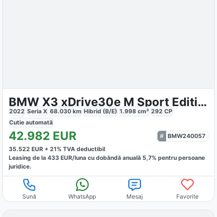
BMW X3 xDrive30e M Sport Edition
2022
Seria X
68.030
km
Hibrid (B/E)
1.998
cm³
292
CP
Cutie
automată
42.982
EUR
BMW240057
35.522
EUR +
21
% TVA deductibil
Leasing de la
433
EUR/luna
cu dobăndă
anuală
5,7
% pentru persoane
juridice.
Sună
WhatsApp
Mesaj
Favorite