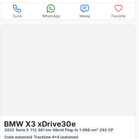
Sună
WhatsApp
Mesaj
Favorite
BMW X3 xDrive30e
2022
Seria X
112.361
km
Hibrid Plug-In
1.998
cm³
292
CP
Cutie
automată
Tracțiune
4x4 (automat)