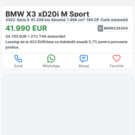
BMW X3 xD20i M Sport
2022
Seria X
81.209
km
Benzină
1.998
cm³
184
CP
Cutie
automată
41.990
EUR
BMW239304
34.702
EUR +
21
% TVA deductibil
Leasing de la
423
EUR/luna
cu dobăndă
anuală
5,7
% pentru persoane
juridice.
Sună
WhatsApp
Mesaj
Favorite