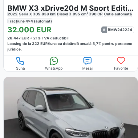
BMW X3 xDrive20d M Sport Edition
2022
Seria X
105.838
km
Diesel
1.995
cm³
190
CP
Cutie
automată
Tracțiune
4x4 (automat)
32.000
EUR
BMW242224
26.447
EUR +
21
% TVA deductibil
Leasing de la
322
EUR/luna
cu dobăndă
anuală
5,7
% pentru persoane
juridice.
Sună
WhatsApp
Mesaj
Favorite