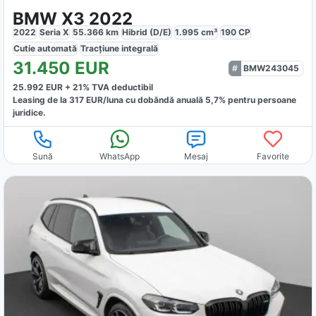
BMW X3 2022
2022
Seria X
55.366
km
Hibrid (D/E)
1.995
cm³
190
CP
Cutie
automată
Tracțiune
integrală
31.450
EUR
BMW243045
25.992
EUR +
21
% TVA deductibil
Leasing de la
317
EUR/luna
cu dobăndă
anuală
5,7
% pentru persoane
juridice.
Sună
WhatsApp
Mesaj
Favorite