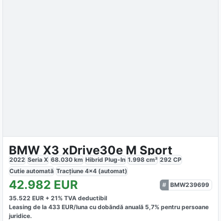
BMW X3 xDrive30e M Sport
2022
Seria X
68.030
km
Hibrid Plug-In
1.998
cm³
292
CP
Cutie
automată
Tracțiune
4x4 (automat)
42.982
EUR
BMW239699
35.522
EUR +
21
% TVA deductibil
Leasing de la
433
EUR/luna
cu dobăndă
anuală
5,7
% pentru persoane
juridice.