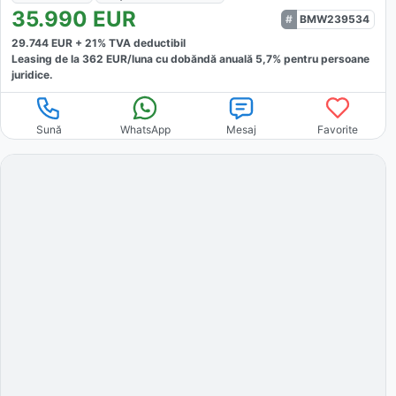
35.990
EUR
BMW239534
29.744
EUR +
21
% TVA deductibil
Leasing de la
362
EUR/luna
cu dobăndă
anuală
5,7
% pentru persoane
juridice.
Sună
WhatsApp
Mesaj
Favorite