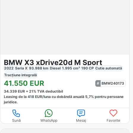
BMW X3 xDrive20d M Sport
2022
Seria X
93.988
km
Diesel
1.995
cm³
190
CP
Cutie
automată
Tracțiune
integrală
41.550
EUR
BMW240173
34.339
EUR +
21
% TVA deductibil
Leasing de la
418
EUR/luna
cu dobăndă
anuală
5,7
% pentru persoane
juridice.
Sună
WhatsApp
Mesaj
Favorite