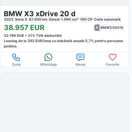
BMW X3 xDrive 20 d
2022
Seria X
87.000
km
Diesel
1.995
cm³
190
CP
Cutie
automată
38.957
EUR
BMW239319
32.196
EUR +
21
% TVA deductibil
Leasing de la
392
EUR/luna
cu dobăndă
anuală
5,7
% pentru persoane
juridice.
Sună
WhatsApp
Mesaj
Favorite