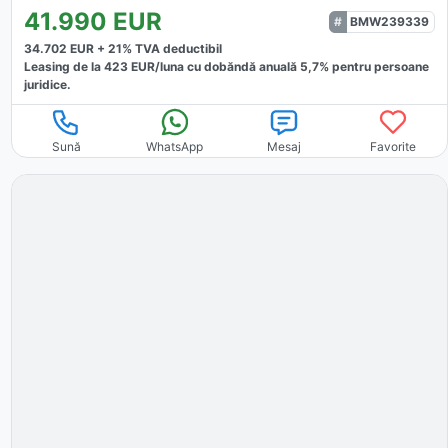
41.990
EUR
BMW239339
34.702
EUR +
21
% TVA deductibil
Leasing de la
423
EUR/luna
cu dobăndă
anuală
5,7
% pentru persoane
juridice.
Sună
WhatsApp
Mesaj
Favorite