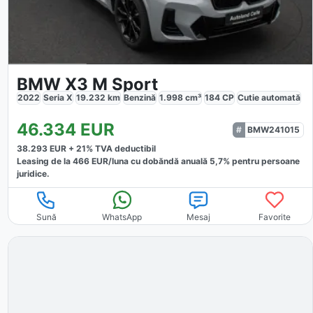
BMW X3 M Sport
2022
Seria X
19.232
km
Benzină
1.998
cm³
184
CP
Cutie
automată
46.334
EUR
BMW241015
38.293
EUR +
21
% TVA deductibil
Leasing de la
466
EUR/luna
cu dobăndă
anuală
5,7
% pentru persoane
juridice.
Sună
WhatsApp
Mesaj
Favorite