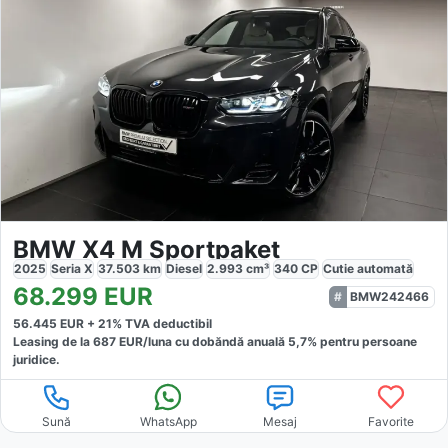
BMW X4 M Sportpaket
2025
Seria X
37.503
km
Diesel
2.993
cm³
340
CP
Cutie
automată
68.299
EUR
BMW242466
56.445
EUR +
21
% TVA deductibil
Leasing de la
687
EUR/luna
cu dobăndă
anuală
5,7
% pentru persoane
juridice.
Sună
WhatsApp
Mesaj
Favorite