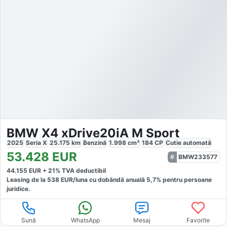
BMW X4 xDrive20iA M Sport
2025
Seria X
25.175
km
Benzină
1.998
cm³
184
CP
Cutie
automată
53.428
EUR
BMW233577
44.155
EUR +
21
% TVA deductibil
Leasing de la
538
EUR/luna
cu dobăndă
anuală
5,7
% pentru persoane
juridice.
Sună
WhatsApp
Mesaj
Favorite