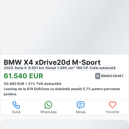
BMW X4 xDrive20d M-Sport
2025
Seria X
9.651
km
Diesel
1.995
cm³
190
CP
Cutie
automată
61.540
EUR
BMW238467
50.860
EUR +
21
% TVA deductibil
Leasing de la
619
EUR/luna
cu dobăndă
anuală
5,7
% pentru persoane
juridice.
Sună
WhatsApp
Mesaj
Favorite