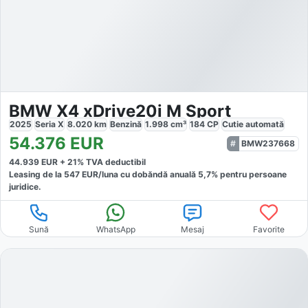
BMW X4 xDrive20i M Sport
2025
Seria X
8.020
km
Benzină
1.998
cm³
184
CP
Cutie
automată
54.376
EUR
BMW237668
44.939
EUR +
21
% TVA deductibil
Leasing de la
547
EUR/luna
cu dobăndă
anuală
5,7
% pentru persoane
juridice.
Sună
WhatsApp
Mesaj
Favorite