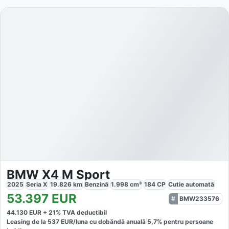
BMW X4 M Sport
2025
Seria X
19.826
km
Benzină
1.998
cm³
184
CP
Cutie
automată
53.397
EUR
BMW233576
44.130
EUR +
21
% TVA deductibil
Leasing de la
537
EUR/luna
cu dobăndă
anuală
5,7
% pentru persoane