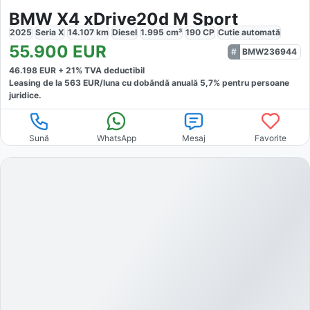
BMW X4 xDrive20d M Sport
2025
Seria X
14.107
km
Diesel
1.995
cm³
190
CP
Cutie
automată
55.900
EUR
BMW236944
46.198
EUR +
21
% TVA deductibil
Leasing de la
563
EUR/luna
cu dobăndă
anuală
5,7
% pentru persoane
juridice.
Sună
WhatsApp
Mesaj
Favorite