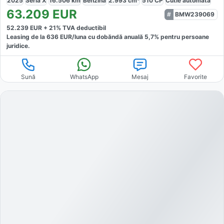
2025
Seria X
16.506
km
Benzină
2.993
cm³
510
CP
Cutie
automată
63.209
EUR
BMW239069
52.239
EUR +
21
% TVA deductibil
Leasing de la
636
EUR/luna
cu dobăndă
anuală
5,7
% pentru persoane
juridice.
Sună
WhatsApp
Mesaj
Favorite