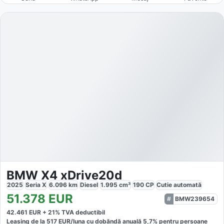
BMW X4 xDrive20d
2025
Seria X
6.096
km
Diesel
1.995
cm³
190
CP
Cutie
automată
51.378
EUR
BMW239654
42.461
EUR +
21
% TVA deductibil
Leasing de la
517
EUR/luna
cu dobăndă
anuală
5,7
% pentru persoane