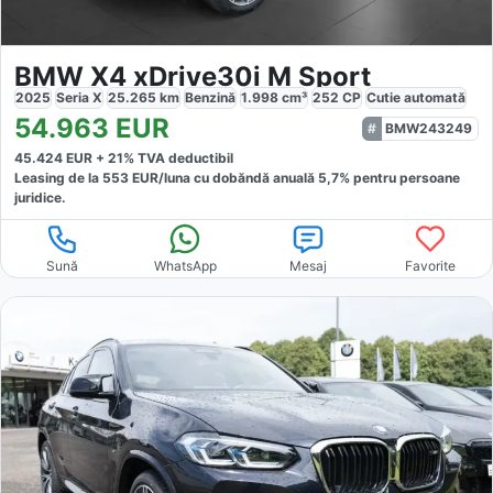
BMW X4 xDrive30i M Sport
2025
Seria X
25.265
km
Benzină
1.998
cm³
252
CP
Cutie
automată
54.963
EUR
BMW243249
45.424
EUR +
21
% TVA deductibil
Leasing de la
553
EUR/luna
cu dobăndă
anuală
5,7
% pentru persoane
juridice.
Sună
WhatsApp
Mesaj
Favorite