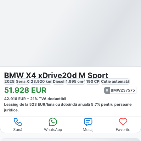
BMW X4 xDrive20d M Sport
2025
Seria X
23.920
km
Diesel
1.995
cm³
190
CP
Cutie
automată
51.928
EUR
BMW237575
42.916
EUR +
21
% TVA deductibil
Leasing de la
523
EUR/luna
cu dobăndă
anuală
5,7
% pentru persoane
juridice.
Sună
WhatsApp
Mesaj
Favorite