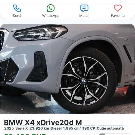
Sună
WhatsApp
Mesaj
Favorite
BMW X4 xDrive20d M
2025
Seria X
23.920
km
Diesel
1.995
cm³
190
CP
Cutie
automată