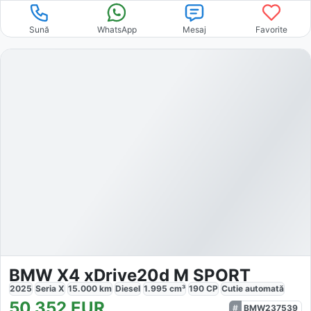
Sună
WhatsApp
Mesaj
Favorite
BMW X4 xDrive20d M SPORT
2025
Seria X
15.000
km
Diesel
1.995
cm³
190
CP
Cutie
automată
50.352
EUR
BMW237539