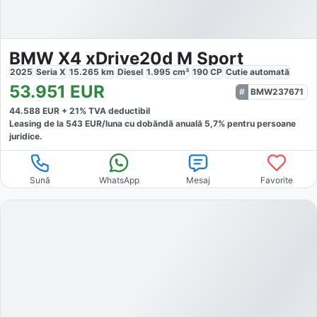
BMW X4 xDrive20d M Sport
2025
Seria X
15.265
km
Diesel
1.995
cm³
190
CP
Cutie
automată
53.951
EUR
BMW237671
44.588
EUR +
21
% TVA deductibil
Leasing de la
543
EUR/luna
cu dobăndă
anuală
5,7
% pentru persoane
juridice.
Sună
WhatsApp
Mesaj
Favorite