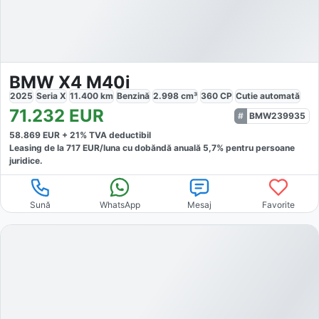
BMW X4 M40i
2025
Seria X
11.400
km
Benzină
2.998
cm³
360
CP
Cutie
automată
71.232
EUR
BMW239935
58.869
EUR +
21
% TVA deductibil
Leasing de la
717
EUR/luna
cu dobăndă
anuală
5,7
% pentru persoane
juridice.
Sună
WhatsApp
Mesaj
Favorite