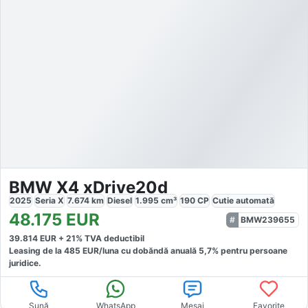
BMW X4 xDrive20d
2025
Seria X
7.674
km
Diesel
1.995
cm³
190
CP
Cutie
automată
48.175
EUR
BMW239655
39.814
EUR +
21
% TVA deductibil
Leasing de la
485
EUR/luna
cu dobăndă
anuală
5,7
% pentru persoane
juridice.
Sună
WhatsApp
Mesaj
Favorite