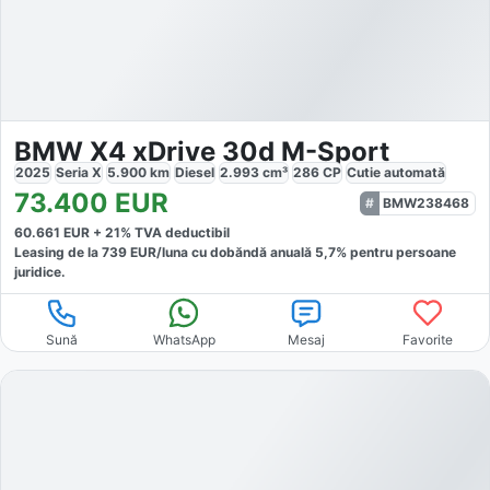
BMW X4 xDrive 30d M-Sport
2025
Seria X
5.900
km
Diesel
2.993
cm³
286
CP
Cutie
automată
73.400
EUR
BMW238468
60.661
EUR +
21
% TVA deductibil
Leasing de la
739
EUR/luna
cu dobăndă
anuală
5,7
% pentru persoane
juridice.
Sună
WhatsApp
Mesaj
Favorite