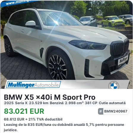
BMW X5 x40i M Sport Pro
2025
Seria X
23.529
km
Benzină
2.998
cm³
381
CP
Cutie
automată
83.021
EUR
BMW240967
68.612
EUR +
21
% TVA deductibil
Leasing de la
835
EUR/luna
cu dobăndă
anuală
5,7
% pentru persoane
juridice.