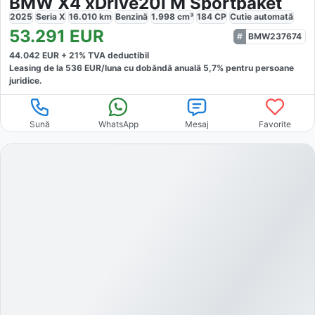
BMW X4 xDrive20i M Sportpaket
2025
Seria X
16.010
km
Benzină
1.998
cm³
184
CP
Cutie
automată
53.291
EUR
BMW237674
44.042
EUR +
21
% TVA deductibil
Leasing de la
536
EUR/luna
cu dobăndă
anuală
5,7
% pentru persoane
juridice.
Sună
WhatsApp
Mesaj
Favorite