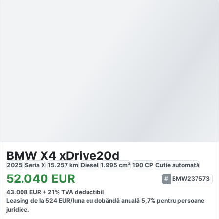
BMW X4 xDrive20d
2025
Seria X
15.257
km
Diesel
1.995
cm³
190
CP
Cutie
automată
52.040
EUR
BMW237573
43.008
EUR +
21
% TVA deductibil
Leasing de la
524
EUR/luna
cu dobăndă
anuală
5,7
% pentru persoane
juridice.