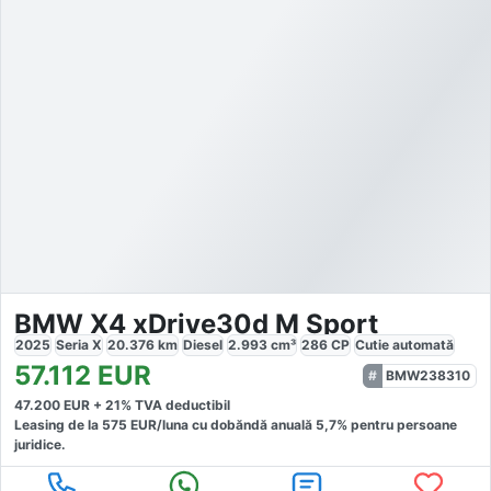
BMW X4 xDrive30d M Sport
2025
Seria X
20.376
km
Diesel
2.993
cm³
286
CP
Cutie
automată
57.112
EUR
BMW238310
47.200
EUR +
21
% TVA deductibil
Leasing de la
575
EUR/luna
cu dobăndă
anuală
5,7
% pentru persoane
juridice.