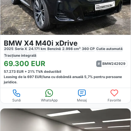
BMW X4 M40i xDrive
2025
Seria X
24.171
km
Benzină
2.998
cm³
360
CP
Cutie
automată
Tracțiune
integrală
69.300
EUR
BMW242929
57.273
EUR +
21
% TVA deductibil
Leasing de la
697
EUR/luna
cu dobăndă
anuală
5,7
% pentru persoane
juridice.
Sună
WhatsApp
Mesaj
Favorite