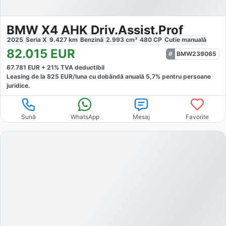
BMW X4 AHK Driv.Assist.Prof
2025
Seria X
9.427
km
Benzină
2.993
cm³
480
CP
Cutie
manuală
82.015
EUR
BMW239065
67.781
EUR +
21
% TVA deductibil
Leasing de la
825
EUR/luna
cu dobăndă
anuală
5,7
% pentru persoane
juridice.
Sună
WhatsApp
Mesaj
Favorite