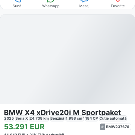
Sună
WhatsApp
Mesaj
Favorite
BMW X4 xDrive20i M Sportpaket
2025
Seria X
24.738
km
Benzină
1.998
cm³
184
CP
Cutie
automată
53.291
EUR
BMW237676
44.042
EUR +
21
% TVA deductibil