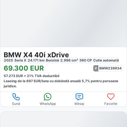
BMW X4 40i xDrive
2025
Seria X
24.171
km
Benzină
2.998
cm³
360
CP
Cutie
automată
69.300
EUR
BMW239934
57.273
EUR +
21
% TVA deductibil
Leasing de la
697
EUR/luna
cu dobăndă
anuală
5,7
% pentru persoane
juridice.
Sună
WhatsApp
Mesaj
Favorite