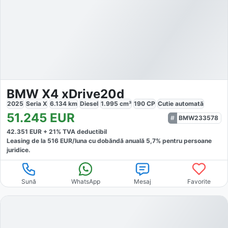
BMW X4 xDrive20d
2025
Seria X
6.134
km
Diesel
1.995
cm³
190
CP
Cutie
automată
51.245
EUR
BMW233578
42.351
EUR +
21
% TVA deductibil
Leasing de la
516
EUR/luna
cu dobăndă
anuală
5,7
% pentru persoane
juridice.
Sună
WhatsApp
Mesaj
Favorite