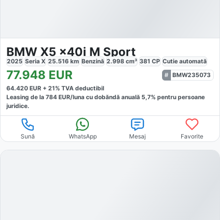
BMW X5 x40i M Sport
2025
Seria X
25.516
km
Benzină
2.998
cm³
381
CP
Cutie
automată
77.948
EUR
BMW235073
64.420
EUR +
21
% TVA deductibil
Leasing de la
784
EUR/luna
cu dobăndă
anuală
5,7
% pentru persoane
juridice.
Sună
WhatsApp
Mesaj
Favorite