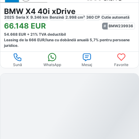
BMW X4 40i xDrive
2025
Seria X
9.346
km
Benzină
2.998
cm³
360
CP
Cutie
automată
66.148
EUR
BMW239936
54.668
EUR +
21
% TVA deductibil
Leasing de la
666
EUR/luna
cu dobăndă
anuală
5,7
% pentru persoane
juridice.
Sună
WhatsApp
Mesaj
Favorite