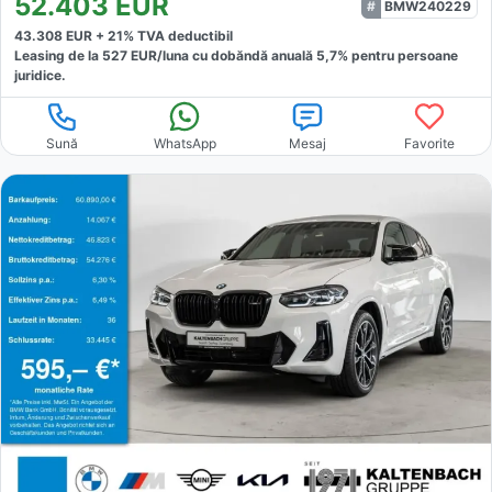
52.403
EUR
BMW240229
43.308
EUR +
21
% TVA deductibil
Leasing de la
527
EUR/luna
cu dobăndă
anuală
5,7
% pentru persoane
juridice.
Sună
WhatsApp
Mesaj
Favorite