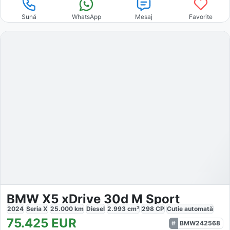
Sună
WhatsApp
Mesaj
Favorite
BMW X5 xDrive 30d M Sport
2024
Seria X
25.000
km
Diesel
2.993
cm³
298
CP
Cutie
automată
75.425
EUR
BMW242568