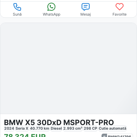
Sună
WhatsApp
Mesaj
Favorite
BMW X5 30DxD MSPORT-PRO
2024
Seria X
40.770
km
Diesel
2.993
cm³
298
CP
Cutie
automată
78.324
EUR
BMW241796