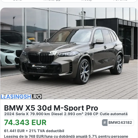
BMW X5 30d M-Sport Pro
2024
Seria X
79.900
km
Diesel
2.993
cm³
298
CP
Cutie
automată
74.343
EUR
BMW243182
61.441
EUR +
21
% TVA deductibil
Leasing de la
748
EUR/luna
cu dobăndă
anuală
5,7
% pentru persoane