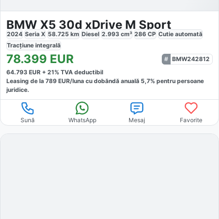
BMW X5 30d xDrive M Sport
2024
Seria X
58.725
km
Diesel
2.993
cm³
286
CP
Cutie
automată
Tracțiune
integrală
78.399
EUR
BMW242812
64.793
EUR +
21
% TVA deductibil
Leasing de la
789
EUR/luna
cu dobăndă
anuală
5,7
% pentru persoane
juridice.
Sună
WhatsApp
Mesaj
Favorite