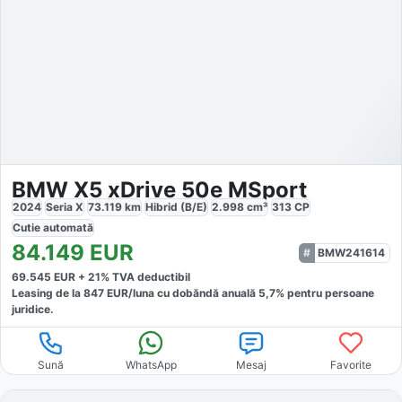
BMW X5 xDrive 50e MSport
2024
Seria X
73.119
km
Hibrid (B/E)
2.998
cm³
313
CP
Cutie
automată
84.149
EUR
BMW241614
69.545
EUR +
21
% TVA deductibil
Leasing de la
847
EUR/luna
cu dobăndă
anuală
5,7
% pentru persoane
juridice.
Sună
WhatsApp
Mesaj
Favorite