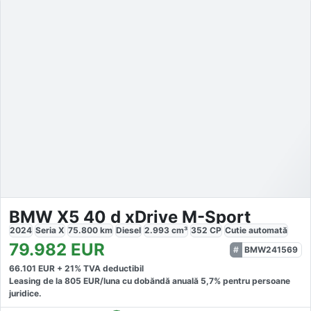
BMW X5 40 d xDrive M-Sport
2024
Seria X
75.800
km
Diesel
2.993
cm³
352
CP
Cutie
automată
79.982
EUR
BMW241569
66.101
EUR +
21
% TVA deductibil
Leasing de la
805
EUR/luna
cu dobăndă
anuală
5,7
% pentru persoane
juridice.