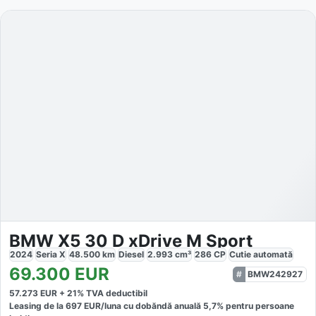
BMW X5 30 D xDrive M Sport
2024
Seria X
48.500
km
Diesel
2.993
cm³
286
CP
Cutie
automată
69.300
EUR
BMW242927
57.273
EUR +
21
% TVA deductibil
Leasing de la
697
EUR/luna
cu dobăndă
anuală
5,7
% pentru persoane