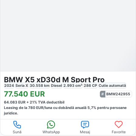
BMW X5 xD30d M Sport Pro
2024
Seria X
30.558
km
Diesel
2.993
cm³
286
CP
Cutie
automată
77.540
EUR
BMW242955
64.083
EUR +
21
% TVA deductibil
Leasing de la
780
EUR/luna
cu dobăndă
anuală
5,7
% pentru persoane
juridice.
Sună
WhatsApp
Mesaj
Favorite