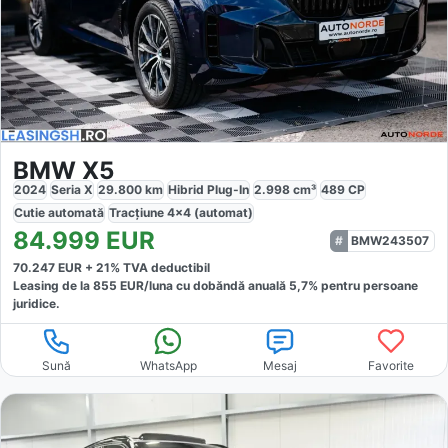
BMW X5
2024
Seria X
29.800
km
Hibrid Plug-In
2.998
cm³
489
CP
Cutie
automată
Tracțiune
4x4 (automat)
84.999
EUR
BMW243507
70.247
EUR +
21
% TVA deductibil
Leasing de la
855
EUR/luna
cu dobăndă
anuală
5,7
% pentru persoane
juridice.
Sună
WhatsApp
Mesaj
Favorite