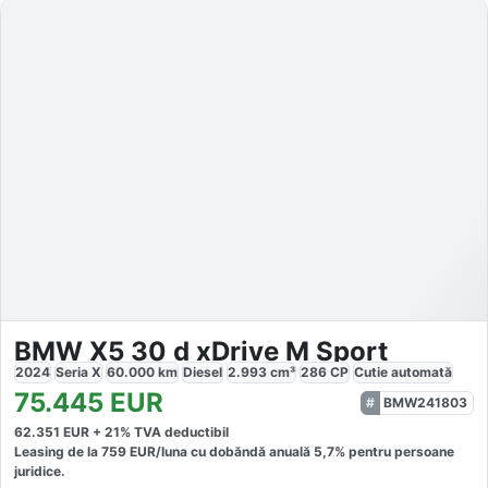
BMW X5 30 d xDrive M Sport
2024
Seria X
60.000
km
Diesel
2.993
cm³
286
CP
Cutie
automată
75.445
EUR
BMW241803
62.351
EUR +
21
% TVA deductibil
Leasing de la
759
EUR/luna
cu dobăndă
anuală
5,7
% pentru persoane
juridice.