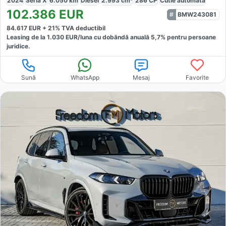
2024
Seria X
6.050
km
Diesel
2.993
cm³
286
CP
Cutie
automată
102.386
EUR
BMW243081
84.617
EUR +
21
% TVA deductibil
Leasing de la
1.030
EUR/luna
cu dobăndă
anuală
5,7
% pentru persoane
juridice.
Sună
WhatsApp
Mesaj
Favorite