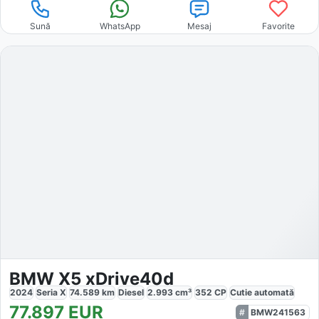
Sună
WhatsApp
Mesaj
Favorite
BMW X5 xDrive40d
2024
Seria X
74.589
km
Diesel
2.993
cm³
352
CP
Cutie
automată
77.897
EUR
BMW241563