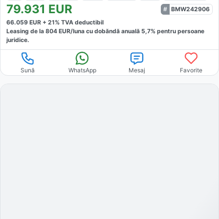
79.931
EUR
BMW242906
66.059
EUR +
21
% TVA deductibil
Leasing de la
804
EUR/luna
cu dobăndă
anuală
5,7
% pentru persoane
juridice.
Sună
WhatsApp
Mesaj
Favorite