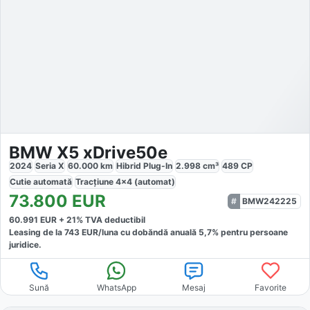
BMW X5 xDrive50e
2024
Seria X
60.000
km
Hibrid Plug-In
2.998
cm³
489
CP
Cutie
automată
Tracțiune
4x4 (automat)
73.800
EUR
BMW242225
60.991
EUR +
21
% TVA deductibil
Leasing de la
743
EUR/luna
cu dobăndă
anuală
5,7
% pentru persoane
juridice.
Sună
WhatsApp
Mesaj
Favorite