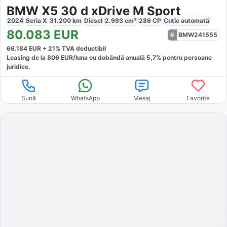
BMW X5 30 d xDrive M Sport
2024
Seria X
31.200
km
Diesel
2.993
cm³
286
CP
Cutie
automată
80.083
EUR
BMW241555
66.184
EUR +
21
% TVA deductibil
Leasing de la
806
EUR/luna
cu dobăndă
anuală
5,7
% pentru persoane
juridice.
Sună
WhatsApp
Mesaj
Favorite