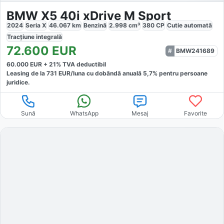
BMW X5 40i xDrive M Sport
2024
Seria X
46.067
km
Benzină
2.998
cm³
380
CP
Cutie
automată
Tracțiune
integrală
72.600
EUR
BMW241689
60.000
EUR +
21
% TVA deductibil
Leasing de la
731
EUR/luna
cu dobăndă
anuală
5,7
% pentru persoane
juridice.
Sună
WhatsApp
Mesaj
Favorite