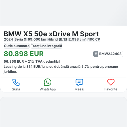
BMW X5 50e xDrive M Sport
2024
Seria X
69.000
km
Hibrid (B/E)
2.998
cm³
490
CP
Cutie
automată
Tracțiune
integrală
80.898
EUR
BMW242408
66.858
EUR +
21
% TVA deductibil
Leasing de la
814
EUR/luna
cu dobăndă
anuală
5,7
% pentru persoane
juridice.
Sună
WhatsApp
Mesaj
Favorite