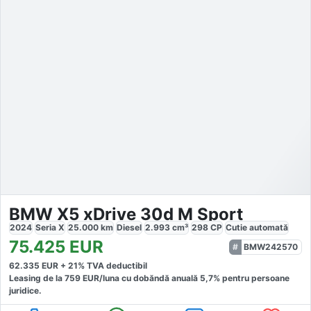
BMW X5 xDrive 30d M Sport
2024
Seria X
25.000
km
Diesel
2.993
cm³
298
CP
Cutie
automată
75.425
EUR
BMW242570
62.335
EUR +
21
% TVA deductibil
Leasing de la
759
EUR/luna
cu dobăndă
anuală
5,7
% pentru persoane
juridice.