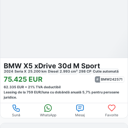
BMW X5 xDrive 30d M Sport
2024
Seria X
25.200
km
Diesel
2.993
cm³
298
CP
Cutie
automată
75.425
EUR
BMW242571
62.335
EUR +
21
% TVA deductibil
Leasing de la
759
EUR/luna
cu dobăndă
anuală
5,7
% pentru persoane
juridice.
Sună
WhatsApp
Mesaj
Favorite