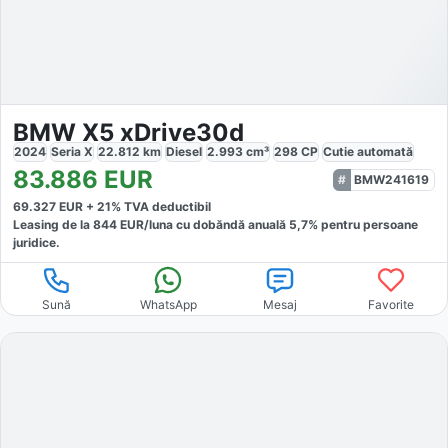
BMW X5 xDrive30d
2024
Seria X
22.812
km
Diesel
2.993
cm³
298
CP
Cutie
automată
83.886
EUR
BMW241619
69.327
EUR +
21
% TVA deductibil
Leasing de la
844
EUR/luna
cu dobăndă
anuală
5,7
% pentru persoane
juridice.
Sună
WhatsApp
Mesaj
Favorite