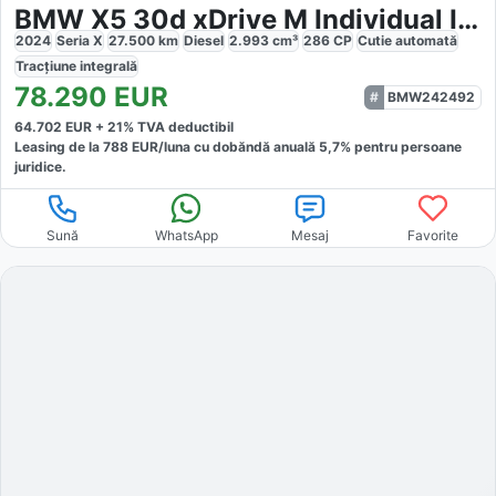
BMW X5 30d xDrive M Individual Iconic
2024
Seria X
27.500
km
Diesel
2.993
cm³
286
CP
Cutie
automată
Tracțiune
integrală
78.290
EUR
BMW242492
64.702
EUR +
21
% TVA deductibil
Leasing de la
788
EUR/luna
cu dobăndă
anuală
5,7
% pentru persoane
juridice.
Sună
WhatsApp
Mesaj
Favorite