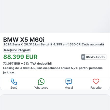
BMW X5 M60i
2024
Seria X
20.315
km
Benzină
4.395
cm³
530
CP
Cutie
automată
Tracțiune
integrală
88.399
EUR
BMW242960
73.057
EUR +
21
% TVA deductibil
Leasing de la
889
EUR/luna
cu dobăndă
anuală
5,7
% pentru persoane
juridice.
Sună
WhatsApp
Mesaj
Favorite