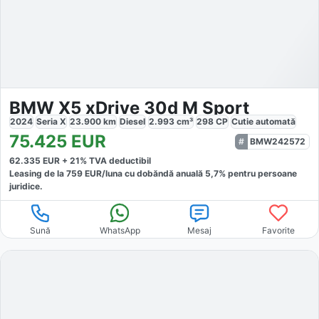
BMW X5 xDrive 30d M Sport
2024
Seria X
23.900
km
Diesel
2.993
cm³
298
CP
Cutie
automată
75.425
EUR
BMW242572
62.335
EUR +
21
% TVA deductibil
Leasing de la
759
EUR/luna
cu dobăndă
anuală
5,7
% pentru persoane
juridice.
Sună
WhatsApp
Mesaj
Favorite