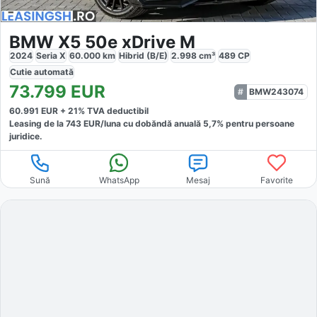
BMW X5 50e xDrive M
2024
Seria X
60.000
km
Hibrid (B/E)
2.998
cm³
489
CP
Cutie
automată
73.799
EUR
BMW243074
60.991
EUR +
21
% TVA deductibil
Leasing de la
743
EUR/luna
cu dobăndă
anuală
5,7
% pentru persoane
juridice.
Sună
WhatsApp
Mesaj
Favorite