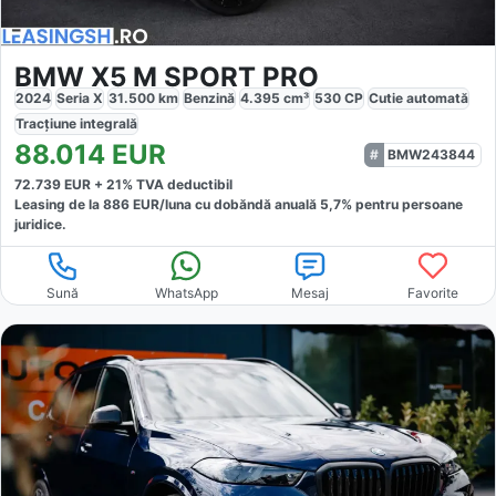
BMW X5 M SPORT PRO
2024
Seria X
31.500
km
Benzină
4.395
cm³
530
CP
Cutie
automată
Tracțiune
integrală
88.014
EUR
BMW243844
72.739
EUR +
21
% TVA deductibil
Leasing de la
886
EUR/luna
cu dobăndă
anuală
5,7
% pentru persoane
juridice.
Sună
WhatsApp
Mesaj
Favorite