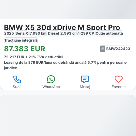
BMW X5 30d xDrive M Sport Pro
2025
Seria X
7.990
km
Diesel
2.993
cm³
299
CP
Cutie
automată
Tracțiune
integrală
87.383
EUR
BMW242423
72.217
EUR +
21
% TVA deductibil
Leasing de la
879
EUR/luna
cu dobăndă
anuală
5,7
% pentru persoane
juridice.
Sună
WhatsApp
Mesaj
Favorite