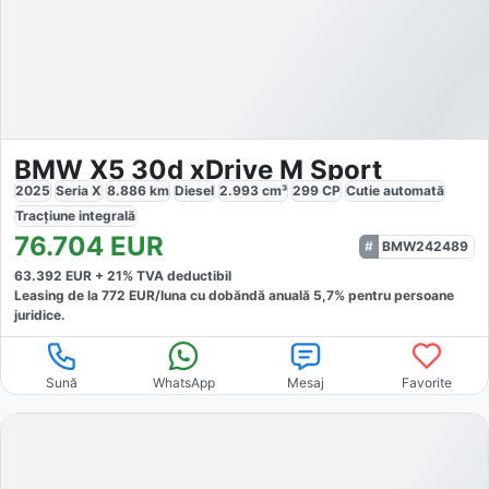
BMW X5 30d xDrive M Sport
2025
Seria X
8.886
km
Diesel
2.993
cm³
299
CP
Cutie
automată
Tracțiune
integrală
76.704
EUR
BMW242489
63.392
EUR +
21
% TVA deductibil
Leasing de la
772
EUR/luna
cu dobăndă
anuală
5,7
% pentru persoane
juridice.
Sună
WhatsApp
Mesaj
Favorite