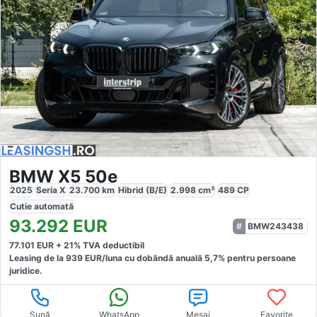
BMW X5 50e
2025
Seria X
23.700
km
Hibrid (B/E)
2.998
cm³
489
CP
Cutie
automată
93.292
EUR
BMW243438
77.101
EUR +
21
% TVA deductibil
Leasing de la
939
EUR/luna
cu dobăndă
anuală
5,7
% pentru persoane
juridice.
Sună
WhatsApp
Mesaj
Favorite