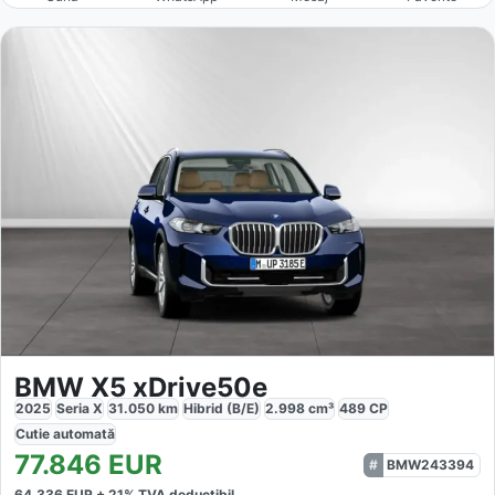
BMW X5 xDrive50e
2025
Seria X
31.050
km
Hibrid (B/E)
2.998
cm³
489
CP
Cutie
automată
77.846
EUR
BMW243394
64.336
EUR +
21
% TVA deductibil