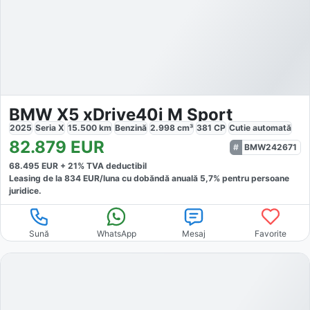
BMW X5 xDrive40i M Sport
2025
Seria X
15.500
km
Benzină
2.998
cm³
381
CP
Cutie
automată
82.879
EUR
BMW242671
68.495
EUR +
21
% TVA deductibil
Leasing de la
834
EUR/luna
cu dobăndă
anuală
5,7
% pentru persoane
juridice.
Sună
WhatsApp
Mesaj
Favorite