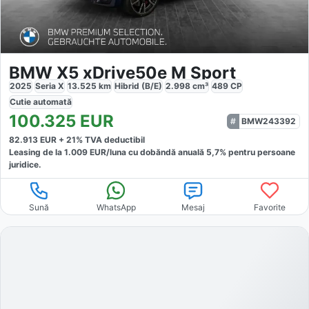
BMW X5 xDrive50e M Sport
2025
Seria X
13.525
km
Hibrid (B/E)
2.998
cm³
489
CP
Cutie
automată
100.325
EUR
BMW243392
82.913
EUR +
21
% TVA deductibil
Leasing de la
1.009
EUR/luna
cu dobăndă
anuală
5,7
% pentru persoane
juridice.
Sună
WhatsApp
Mesaj
Favorite