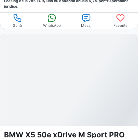
Leasing de la
785
EUR/luna
cu dobăndă
anuală
5,7
% pentru persoane
juridice.
Sună
WhatsApp
Mesaj
Favorite
BMW X5 50e xDrive M Sport PRO