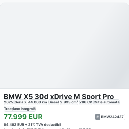
BMW X5 30d xDrive M Sport Pro
2025
Seria X
44.000
km
Diesel
2.993
cm³
286
CP
Cutie
automată
Tracțiune
integrală
77.999
EUR
BMW242437
64.462
EUR +
21
% TVA deductibil