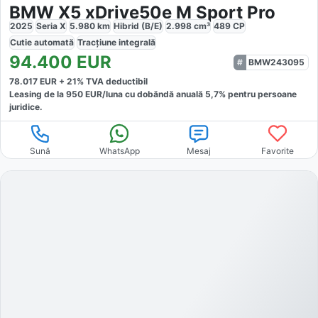
BMW X5 xDrive50e M Sport Pro
2025
Seria X
5.980
km
Hibrid (B/E)
2.998
cm³
489
CP
Cutie
automată
Tracțiune
integrală
94.400
EUR
BMW243095
78.017
EUR +
21
% TVA deductibil
Leasing de la
950
EUR/luna
cu dobăndă
anuală
5,7
% pentru persoane
juridice.
Sună
WhatsApp
Mesaj
Favorite