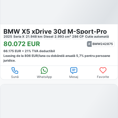
BMW X5 xDrive 30d M-Sport-Pro
2025
Seria X
21.948
km
Diesel
2.993
cm³
286
CP
Cutie
automată
80.072
EUR
BMW242875
66.175
EUR +
21
% TVA deductibil
Leasing de la
806
EUR/luna
cu dobăndă
anuală
5,7
% pentru persoane
juridice.
Sună
WhatsApp
Mesaj
Favorite