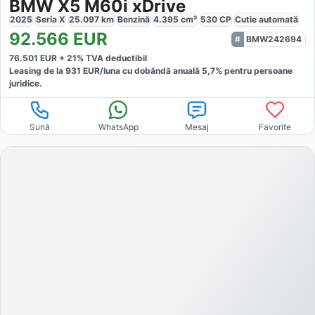
BMW X5 M60i xDrive
2025
Seria X
25.097
km
Benzină
4.395
cm³
530
CP
Cutie
automată
92.566
EUR
BMW242694
76.501
EUR +
21
% TVA deductibil
Leasing de la
931
EUR/luna
cu dobăndă
anuală
5,7
% pentru persoane
juridice.
Sună
WhatsApp
Mesaj
Favorite