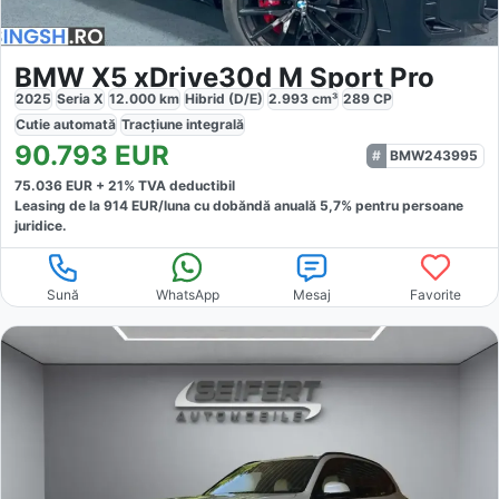
BMW X5 xDrive30d M Sport Pro
2025
Seria X
12.000
km
Hibrid (D/E)
2.993
cm³
289
CP
Cutie
automată
Tracțiune
integrală
90.793
EUR
BMW243995
75.036
EUR +
21
% TVA deductibil
Leasing de la
914
EUR/luna
cu dobăndă
anuală
5,7
% pentru persoane
juridice.
Sună
WhatsApp
Mesaj
Favorite