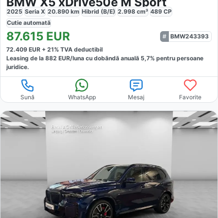
BMW X5 xDrive50e M Sport
2025
Seria X
20.890
km
Hibrid (B/E)
2.998
cm³
489
CP
Cutie
automată
87.615
EUR
BMW243393
72.409
EUR +
21
% TVA deductibil
Leasing de la
882
EUR/luna
cu dobăndă
anuală
5,7
% pentru persoane
juridice.
Sună
WhatsApp
Mesaj
Favorite