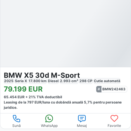
BMW X5 30d M-Sport
2025
Seria X
17.800
km
Diesel
2.993
cm³
298
CP
Cutie
automată
79.199
EUR
BMW242463
65.454
EUR +
21
% TVA deductibil
Leasing de la
797
EUR/luna
cu dobăndă
anuală
5,7
% pentru persoane
juridice.
Sună
WhatsApp
Mesaj
Favorite