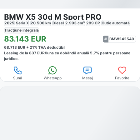
BMW X5 30d M Sport PRO
2025
Seria X
20.500
km
Diesel
2.993
cm³
299
CP
Cutie
automată
Tracțiune
integrală
83.143
EUR
BMW242540
68.713
EUR +
21
% TVA deductibil
Leasing de la
837
EUR/luna
cu dobăndă
anuală
5,7
% pentru persoane
juridice.
Sună
WhatsApp
Mesaj
Favorite