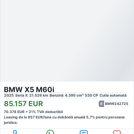
BMW X5 M60i
2025
Seria X
21.526
km
Benzină
4.395
cm³
530
CP
Cutie
automată
85.157
EUR
BMW242725
70.378
EUR +
21
% TVA deductibil
Leasing de la
857
EUR/luna
cu dobăndă
anuală
5,7
% pentru persoane
juridice.