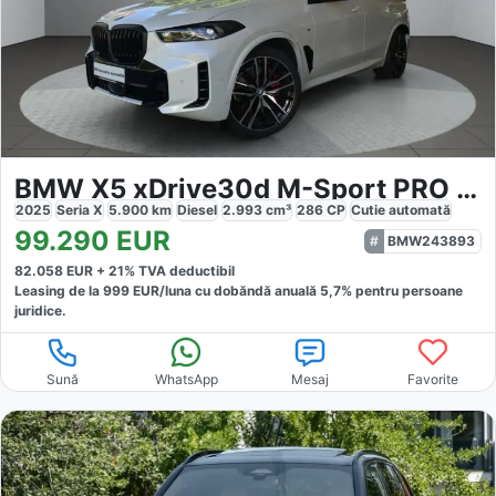
BMW X5 xDrive30d M-Sport PRO 7-Sitzer
2025
Seria X
5.900
km
Diesel
2.993
cm³
286
CP
Cutie
automată
99.290
EUR
BMW243893
82.058
EUR +
21
% TVA deductibil
Leasing de la
999
EUR/luna
cu dobăndă
anuală
5,7
% pentru persoane
juridice.
Sună
WhatsApp
Mesaj
Favorite