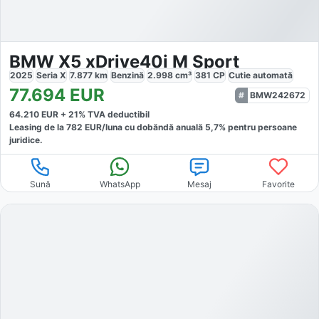
BMW X5 xDrive40i M Sport
2025
Seria X
7.877
km
Benzină
2.998
cm³
381
CP
Cutie
automată
77.694
EUR
BMW242672
64.210
EUR +
21
% TVA deductibil
Leasing de la
782
EUR/luna
cu dobăndă
anuală
5,7
% pentru persoane
juridice.
Sună
WhatsApp
Mesaj
Favorite