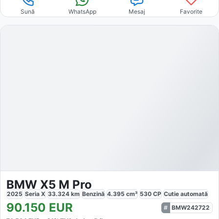
Sună
WhatsApp
Mesaj
Favorite
BMW X5 M Pro
2025
Seria X
33.324
km
Benzină
4.395
cm³
530
CP
Cutie
automată
90.150
EUR
BMW242722