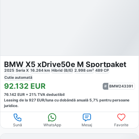
BMW X5 xDrive50e M Sportpaket
2025
Seria X
16.264
km
Hibrid (B/E)
2.998
cm³
489
CP
Cutie
automată
92.132
EUR
BMW243391
76.142
EUR +
21
% TVA deductibil
Leasing de la
927
EUR/luna
cu dobăndă
anuală
5,7
% pentru persoane
juridice.
Sună
WhatsApp
Mesaj
Favorite