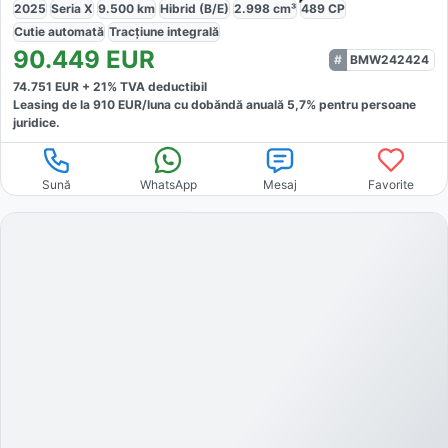
2025
Seria X
9.500
km
Hibrid (B/E)
2.998
cm³
489
CP
Cutie
automată
Tracțiune
integrală
90.449
EUR
BMW242424
74.751
EUR +
21
% TVA deductibil
Leasing de la
910
EUR/luna
cu dobăndă
anuală
5,7
% pentru persoane
juridice.
Sună
WhatsApp
Mesaj
Favorite