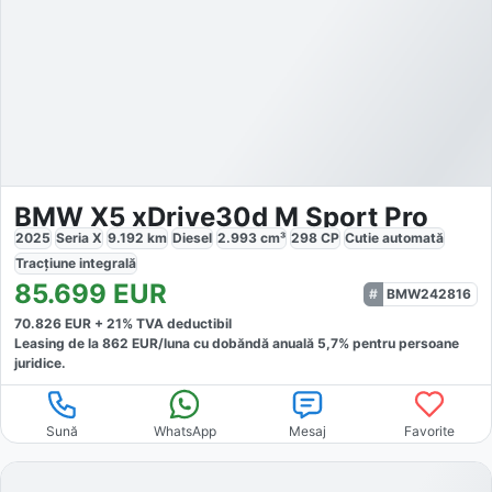
BMW X5 xDrive30d M Sport Pro
2025
Seria X
9.192
km
Diesel
2.993
cm³
298
CP
Cutie
automată
Tracțiune
integrală
85.699
EUR
BMW242816
70.826
EUR +
21
% TVA deductibil
Leasing de la
862
EUR/luna
cu dobăndă
anuală
5,7
% pentru persoane
juridice.
Sună
WhatsApp
Mesaj
Favorite