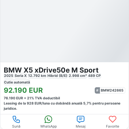
BMW X5 xDrive50e M Sport
2025
Seria X
12.792
km
Hibrid (B/E)
2.998
cm³
489
CP
Cutie
automată
92.190
EUR
BMW242665
76.190
EUR +
21
% TVA deductibil
Leasing de la
928
EUR/luna
cu dobăndă
anuală
5,7
% pentru persoane
juridice.
Sună
WhatsApp
Mesaj
Favorite