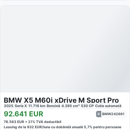
BMW X5 M60i xDrive M Sport Pro
2025
Seria X
11.718
km
Benzină
4.395
cm³
530
CP
Cutie
automată
92.641
EUR
BMW242661
76.563
EUR +
21
% TVA deductibil
Leasing de la
932
EUR/luna
cu dobăndă
anuală
5,7
% pentru persoane