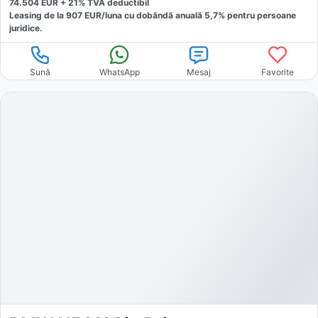
74.504
EUR +
21
% TVA deductibil
Leasing de la
907
EUR/luna
cu dobăndă
anuală
5,7
% pentru persoane
juridice.
Sună
WhatsApp
Mesaj
Favorite