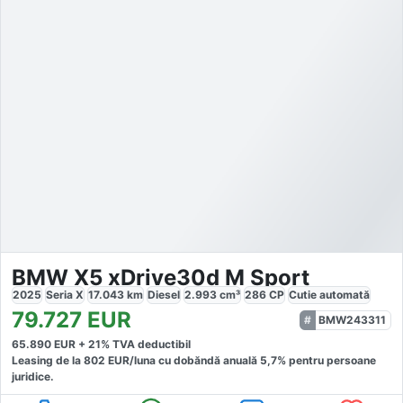
BMW X5 xDrive30d M Sport
2025
Seria X
17.043
km
Diesel
2.993
cm³
286
CP
Cutie
automată
79.727
EUR
BMW243311
65.890
EUR +
21
% TVA deductibil
Leasing de la
802
EUR/luna
cu dobăndă
anuală
5,7
% pentru persoane
juridice.