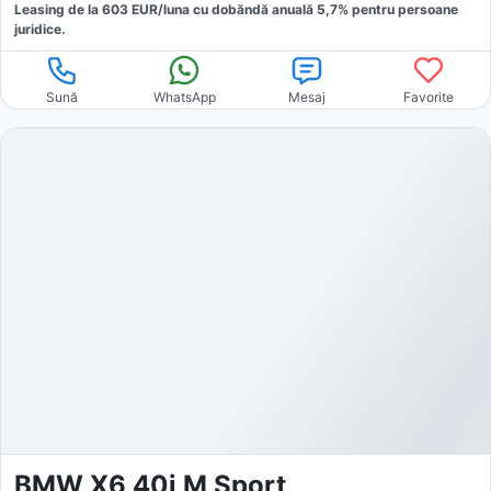
Leasing de la
603
EUR/luna
cu dobăndă
anuală
5,7
% pentru persoane
juridice.
Sună
WhatsApp
Mesaj
Favorite
BMW X6 40i M Sport