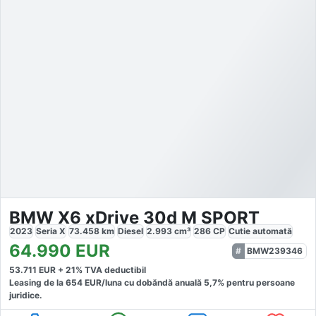
BMW X6 xDrive 30d M SPORT
2023
Seria X
73.458
km
Diesel
2.993
cm³
286
CP
Cutie
automată
64.990
EUR
BMW239346
53.711
EUR +
21
% TVA deductibil
Leasing de la
654
EUR/luna
cu dobăndă
anuală
5,7
% pentru persoane
juridice.