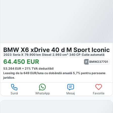
BMW X6 xDrive 40 d M Sport Iconic
2023
Seria X
79.900
km
Diesel
2.993
cm³
340
CP
Cutie
automată
64.450
EUR
BMW237701
53.264
EUR +
21
% TVA deductibil
Leasing de la
649
EUR/luna
cu dobăndă
anuală
5,7
% pentru persoane
juridice.
Sună
WhatsApp
Mesaj
Favorite