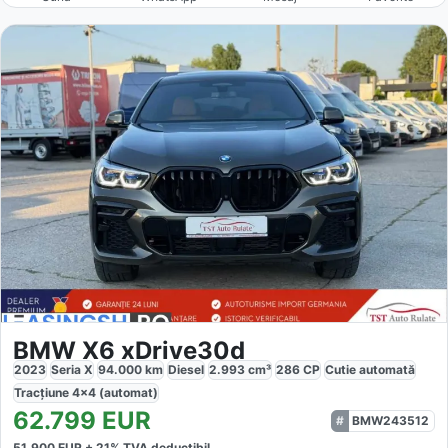
BMW X6 xDrive30d
2023
Seria X
94.000
km
Diesel
2.993
cm³
286
CP
Cutie
automată
Tracțiune
4x4 (automat)
62.799
EUR
BMW243512
51.900
EUR +
21
% TVA deductibil