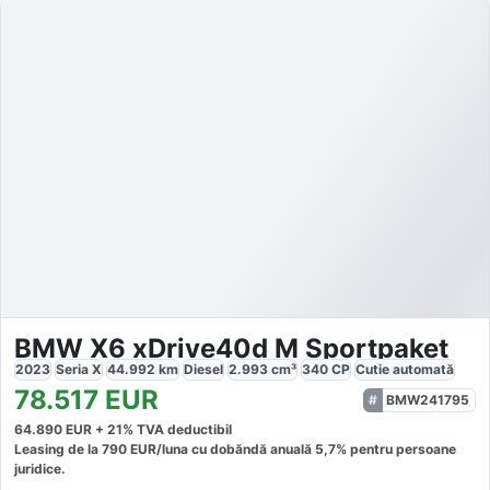
BMW X6 xDrive40d M Sportpaket
2023
Seria X
44.992
km
Diesel
2.993
cm³
340
CP
Cutie
automată
78.517
EUR
BMW241795
64.890
EUR +
21
% TVA deductibil
Leasing de la
790
EUR/luna
cu dobăndă
anuală
5,7
% pentru persoane
juridice.