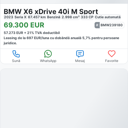
BMW X6 xDrive 40i M Sport
2023
Seria X
67.457
km
Benzină
2.998
cm³
333
CP
Cutie
automată
69.300
EUR
BMW239180
57.273
EUR +
21
% TVA deductibil
Leasing de la
697
EUR/luna
cu dobăndă
anuală
5,7
% pentru persoane
juridice.
Sună
WhatsApp
Mesaj
Favorite