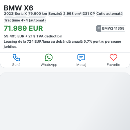
BMW X6
2023
Seria X
79.900
km
Benzină
2.998
cm³
381
CP
Cutie
automată
Tracțiune
4x4 (automat)
71.989
EUR
BMW241358
59.495
EUR +
21
% TVA deductibil
Leasing de la
724
EUR/luna
cu dobăndă
anuală
5,7
% pentru persoane
juridice.
Sună
WhatsApp
Mesaj
Favorite