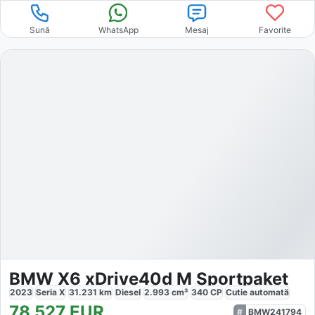
Sună
WhatsApp
Mesaj
Favorite
BMW X6 xDrive40d M Sportpaket
2023
Seria X
31.231
km
Diesel
2.993
cm³
340
CP
Cutie
automată
78.527
EUR
BMW241794