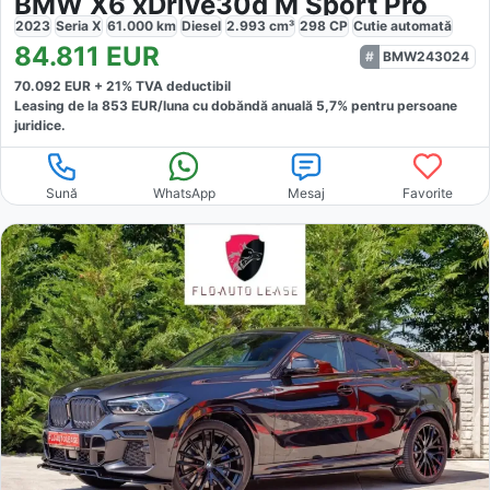
BMW X6 xDrive30d M Sport Pro
2023
Seria X
61.000
km
Diesel
2.993
cm³
298
CP
Cutie
automată
84.811
EUR
BMW243024
70.092
EUR +
21
% TVA deductibil
Leasing de la
853
EUR/luna
cu dobăndă
anuală
5,7
% pentru persoane
juridice.
Sună
WhatsApp
Mesaj
Favorite