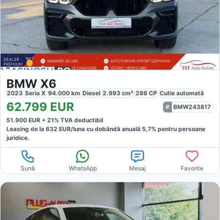
BMW X6
2023
Seria X
94.000
km
Diesel
2.993
cm³
286
CP
Cutie
automată
62.799
EUR
BMW243817
51.900
EUR +
21
% TVA deductibil
Leasing de la
632
EUR/luna
cu dobăndă
anuală
5,7
% pentru persoane
juridice.
Sună
WhatsApp
Mesaj
Favorite