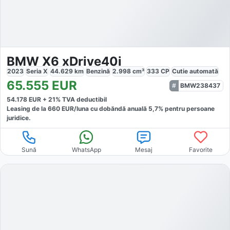
BMW X6 xDrive40i
2023
Seria X
44.629
km
Benzină
2.998
cm³
333
CP
Cutie
automată
65.555
EUR
BMW238437
54.178
EUR +
21
% TVA deductibil
Leasing de la
660
EUR/luna
cu dobăndă
anuală
5,7
% pentru persoane
juridice.
Sună
WhatsApp
Mesaj
Favorite