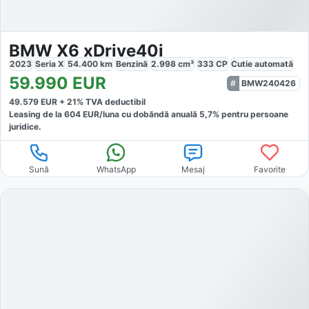
BMW X6 xDrive40i
2023
Seria X
54.400
km
Benzină
2.998
cm³
333
CP
Cutie
automată
59.990
EUR
BMW240426
49.579
EUR +
21
% TVA deductibil
Leasing de la
604
EUR/luna
cu dobăndă
anuală
5,7
% pentru persoane
juridice.
Sună
WhatsApp
Mesaj
Favorite