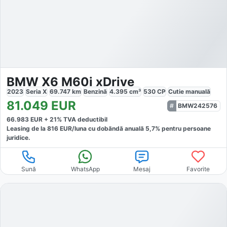
BMW X6 M60i xDrive
2023
Seria X
69.747
km
Benzină
4.395
cm³
530
CP
Cutie
manuală
81.049
EUR
BMW242576
66.983
EUR +
21
% TVA deductibil
Leasing de la
816
EUR/luna
cu dobăndă
anuală
5,7
% pentru persoane
juridice.
Sună
WhatsApp
Mesaj
Favorite