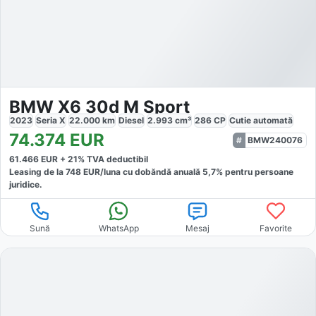
BMW X6 30d M Sport
2023
Seria X
22.000
km
Diesel
2.993
cm³
286
CP
Cutie
automată
74.374
EUR
BMW240076
61.466
EUR +
21
% TVA deductibil
Leasing de la
748
EUR/luna
cu dobăndă
anuală
5,7
% pentru persoane
juridice.
Sună
WhatsApp
Mesaj
Favorite