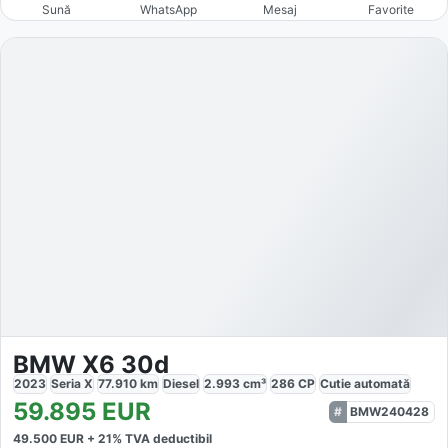
Sună
WhatsApp
Mesaj
Favorite
BMW X6 30d
2023
Seria X
77.910
km
Diesel
2.993
cm³
286
CP
Cutie
automată
59.895
EUR
BMW240428
49.500
EUR +
21
% TVA deductibil