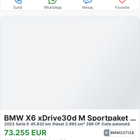
Sună
WhatsApp
Mesaj
Favorite
BMW X6 xDrive30d M Sportpaket Pro
2023
Seria X
45.632
km
Diesel
2.993
cm³
286
CP
Cutie
automată
73.255
EUR
BMW237128