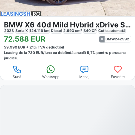
BMW X6 40d Mild Hybrid xDrive Steptronic M Sport
2023
Seria X
124.116
km
Diesel
2.993
cm³
340
CP
Cutie
automată
72.588
EUR
BMW242592
59.990
EUR +
21
% TVA deductibil
Leasing de la
730
EUR/luna
cu dobăndă
anuală
5,7
% pentru persoane
juridice.
Sună
WhatsApp
Mesaj
Favorite