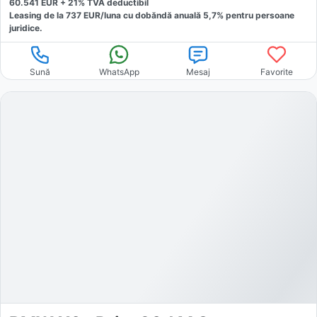
60.541
EUR +
21
% TVA deductibil
Leasing de la
737
EUR/luna
cu dobăndă
anuală
5,7
% pentru persoane
juridice.
Sună
WhatsApp
Mesaj
Favorite