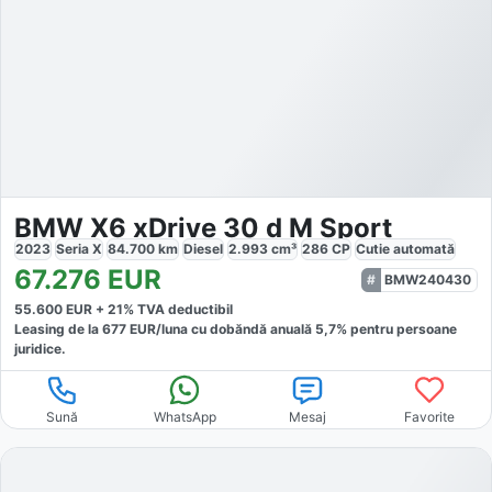
BMW X6 xDrive 30 d M Sport
2023
Seria X
84.700
km
Diesel
2.993
cm³
286
CP
Cutie
automată
67.276
EUR
BMW240430
55.600
EUR +
21
% TVA deductibil
Leasing de la
677
EUR/luna
cu dobăndă
anuală
5,7
% pentru persoane
juridice.
Sună
WhatsApp
Mesaj
Favorite