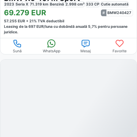
2023
Seria X
71.319
km
Benzină
2.998
cm³
333
CP
Cutie
automată
69.279
EUR
BMW240427
57.255
EUR +
21
% TVA deductibil
Leasing de la
697
EUR/luna
cu dobăndă
anuală
5,7
% pentru persoane
juridice.
Sună
WhatsApp
Mesaj
Favorite