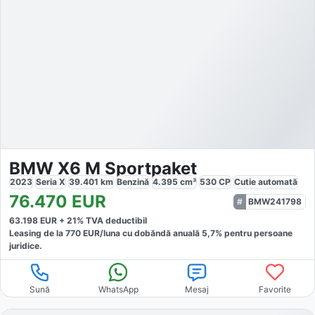
BMW X6 M Sportpaket
2023
Seria X
39.401
km
Benzină
4.395
cm³
530
CP
Cutie
automată
76.470
EUR
BMW241798
63.198
EUR +
21
% TVA deductibil
Leasing de la
770
EUR/luna
cu dobăndă
anuală
5,7
% pentru persoane
juridice.
Sună
WhatsApp
Mesaj
Favorite