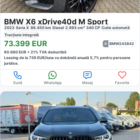
BMW X6 xDrive40d M Sport
2023
Seria X
86.450
km
Diesel
2.993
cm³
340
CP
Cutie
automată
Tracțiune
integrală
73.399
EUR
BMW243842
60.660
EUR +
21
% TVA deductibil
Leasing de la
739
EUR/luna
cu dobăndă
anuală
5,7
% pentru persoane
juridice.
Sună
WhatsApp
Mesaj
Favorite