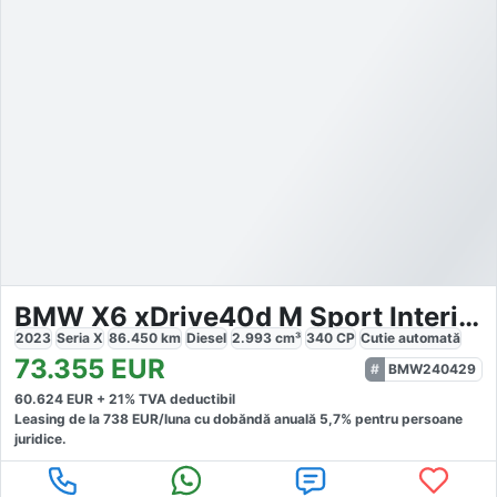
BMW X6 xDrive40d M Sport Interior Individual
2023
Seria X
86.450
km
Diesel
2.993
cm³
340
CP
Cutie
automată
73.355
EUR
BMW240429
60.624
EUR +
21
% TVA deductibil
Leasing de la
738
EUR/luna
cu dobăndă
anuală
5,7
% pentru persoane
juridice.