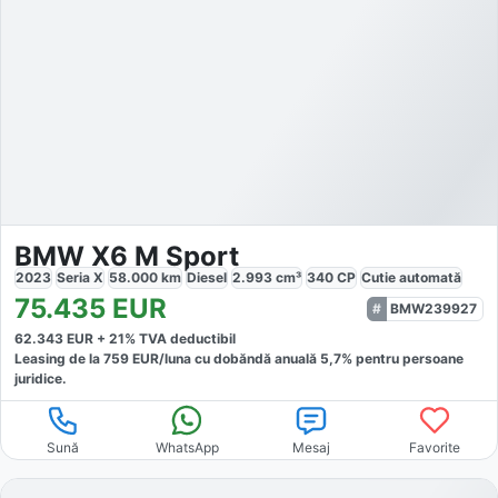
BMW X6 M Sport
2023
Seria X
58.000
km
Diesel
2.993
cm³
340
CP
Cutie
automată
75.435
EUR
BMW239927
62.343
EUR +
21
% TVA deductibil
Leasing de la
759
EUR/luna
cu dobăndă
anuală
5,7
% pentru persoane
juridice.
Sună
WhatsApp
Mesaj
Favorite