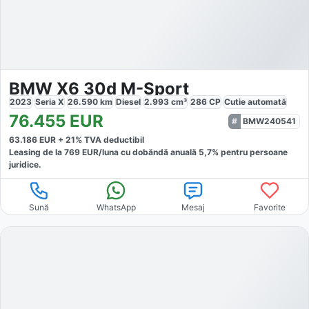
BMW X6 30d M-Sport
2023
Seria X
26.590
km
Diesel
2.993
cm³
286
CP
Cutie
automată
76.455
EUR
BMW240541
63.186
EUR +
21
% TVA deductibil
Leasing de la
769
EUR/luna
cu dobăndă
anuală
5,7
% pentru persoane
juridice.
Sună
WhatsApp
Mesaj
Favorite