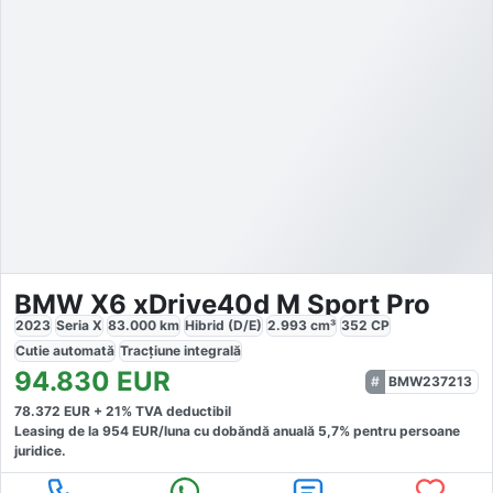
BMW X6 xDrive40d M Sport Pro
2023
Seria X
83.000
km
Hibrid (D/E)
2.993
cm³
352
CP
Cutie
automată
Tracțiune
integrală
94.830
EUR
BMW237213
78.372
EUR +
21
% TVA deductibil
Leasing de la
954
EUR/luna
cu dobăndă
anuală
5,7
% pentru persoane
juridice.