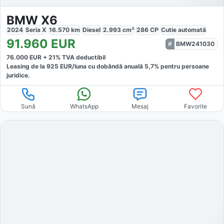
BMW X6
2024
Seria X
16.570
km
Diesel
2.993
cm³
286
CP
Cutie
automată
91.960
EUR
BMW241030
76.000
EUR +
21
% TVA deductibil
Leasing de la
925
EUR/luna
cu dobăndă
anuală
5,7
% pentru persoane
juridice.
Sună
WhatsApp
Mesaj
Favorite