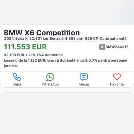
BMW X6 Competition
2024
Seria X
22.301
km
Benzină
4.395
cm³
625
CP
Cutie
automată
111.553
EUR
BMW240317
92.193
EUR +
21
% TVA deductibil
Leasing de la
1.122
EUR/luna
cu dobăndă
anuală
5,7
% pentru persoane
juridice.
Sună
WhatsApp
Mesaj
Favorite