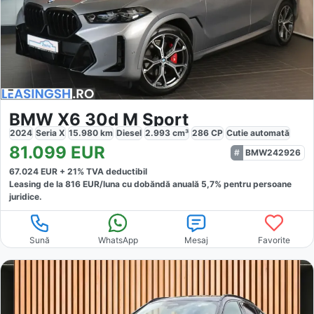
BMW X6 30d M Sport
2024
Seria X
15.980
km
Diesel
2.993
cm³
286
CP
Cutie
automată
81.099
EUR
BMW242926
67.024
EUR +
21
% TVA deductibil
Leasing de la
816
EUR/luna
cu dobăndă
anuală
5,7
% pentru persoane
juridice.
Sună
WhatsApp
Mesaj
Favorite