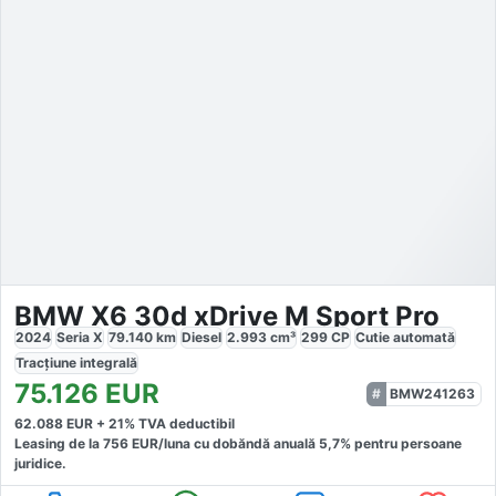
BMW X6 30d xDrive M Sport Pro
2024
Seria X
79.140
km
Diesel
2.993
cm³
299
CP
Cutie
automată
Tracțiune
integrală
75.126
EUR
BMW241263
62.088
EUR +
21
% TVA deductibil
Leasing de la
756
EUR/luna
cu dobăndă
anuală
5,7
% pentru persoane
juridice.