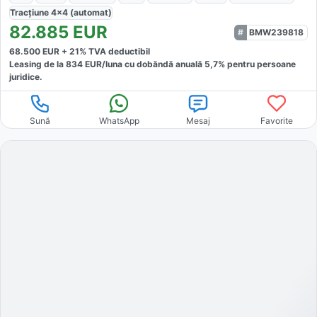
Tracțiune
4x4 (automat)
82.885
EUR
BMW239818
68.500
EUR +
21
% TVA deductibil
Leasing de la
834
EUR/luna
cu dobăndă
anuală
5,7
% pentru persoane
juridice.
Sună
WhatsApp
Mesaj
Favorite