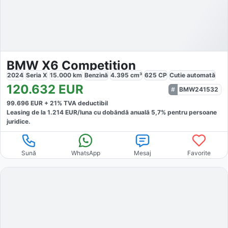
BMW X6 Competition
2024
Seria X
15.000
km
Benzină
4.395
cm³
625
CP
Cutie
automată
120.632
EUR
BMW241532
99.696
EUR +
21
% TVA deductibil
Leasing de la
1.214
EUR/luna
cu dobăndă
anuală
5,7
% pentru persoane
juridice.
Sună
WhatsApp
Mesaj
Favorite