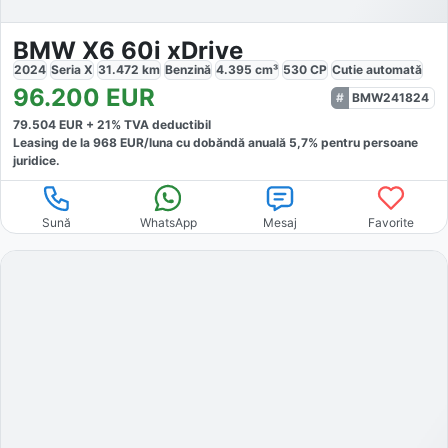
BMW X6 60i xDrive
2024
Seria X
31.472
km
Benzină
4.395
cm³
530
CP
Cutie
automată
96.200
EUR
BMW241824
79.504
EUR +
21
% TVA deductibil
Leasing de la
968
EUR/luna
cu dobăndă
anuală
5,7
% pentru persoane
juridice.
Sună
WhatsApp
Mesaj
Favorite