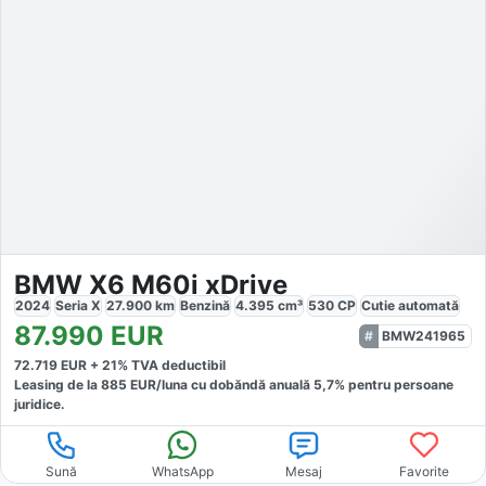
BMW X6 M60i xDrive
2024
Seria X
27.900
km
Benzină
4.395
cm³
530
CP
Cutie
automată
87.990
EUR
BMW241965
72.719
EUR +
21
% TVA deductibil
Leasing de la
885
EUR/luna
cu dobăndă
anuală
5,7
% pentru persoane
juridice.
Sună
WhatsApp
Mesaj
Favorite