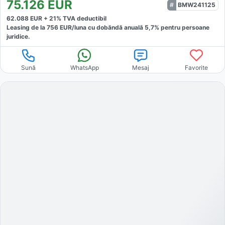
75.126
EUR
BMW241125
62.088
EUR +
21
% TVA deductibil
Leasing de la
756
EUR/luna
cu dobăndă
anuală
5,7
% pentru persoane
juridice.
Sună
WhatsApp
Mesaj
Favorite