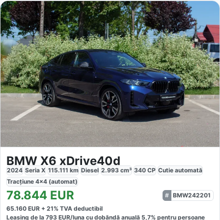
BMW X6 xDrive40d
2024
Seria X
115.111
km
Diesel
2.993
cm³
340
CP
Cutie
automată
Tracțiune
4x4 (automat)
78.844
EUR
BMW242201
65.160
EUR +
21
% TVA deductibil
Leasing de la
793
EUR/luna
cu dobăndă
anuală
5,7
% pentru persoane