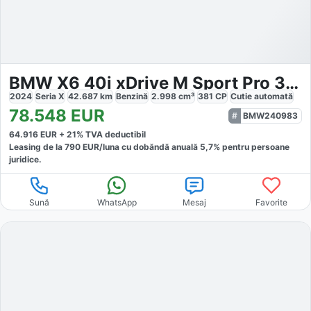
BMW X6 40i xDrive M Sport Pro 360 H&K Panorama
2024
Seria X
42.687
km
Benzină
2.998
cm³
381
CP
Cutie
automată
78.548
EUR
BMW240983
64.916
EUR +
21
% TVA deductibil
Leasing de la
790
EUR/luna
cu dobăndă
anuală
5,7
% pentru persoane
juridice.
Sună
WhatsApp
Mesaj
Favorite