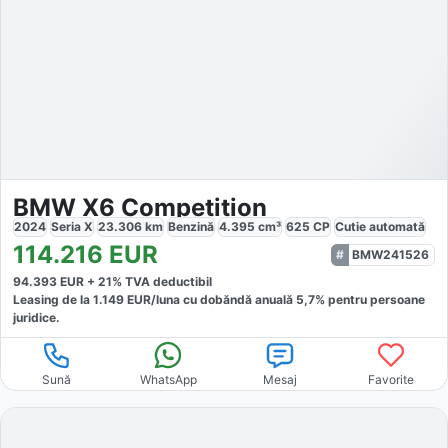
BMW X6 Competition
2024
Seria X
23.306
km
Benzină
4.395
cm³
625
CP
Cutie
automată
114.216
EUR
BMW241526
94.393
EUR +
21
% TVA deductibil
Leasing de la
1.149
EUR/luna
cu dobăndă
anuală
5,7
% pentru persoane
juridice.
Sună
WhatsApp
Mesaj
Favorite