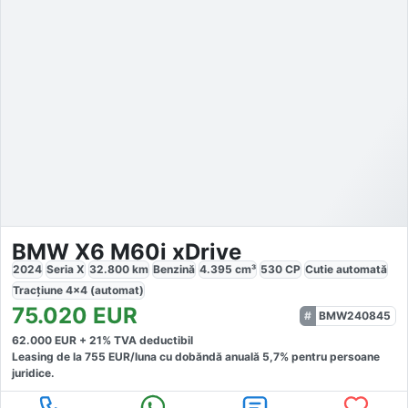
BMW X6 M60i xDrive
2024
Seria X
32.800
km
Benzină
4.395
cm³
530
CP
Cutie
automată
Tracțiune
4x4 (automat)
75.020
EUR
BMW240845
62.000
EUR +
21
% TVA deductibil
Leasing de la
755
EUR/luna
cu dobăndă
anuală
5,7
% pentru persoane
juridice.