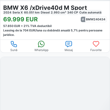
BMW X6 /xDrive40d M Sport
2024
Seria X
60.051
km
Diesel
2.993
cm³
340
CP
Cutie
automată
69.999
EUR
BMW240434
57.850
EUR +
21
% TVA deductibil
Leasing de la
704
EUR/luna
cu dobăndă
anuală
5,7
% pentru persoane
juridice.
Sună
WhatsApp
Mesaj
Favorite