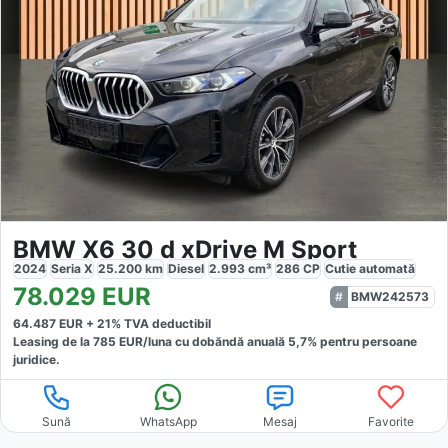
BMW X6 30 d xDrive M Sport
2024
Seria X
25.200
km
Diesel
2.993
cm³
286
CP
Cutie
automată
78.029
EUR
BMW242573
64.487
EUR +
21
% TVA deductibil
Leasing de la
785
EUR/luna
cu dobăndă
anuală
5,7
% pentru persoane
juridice.
Sună
WhatsApp
Mesaj
Favorite