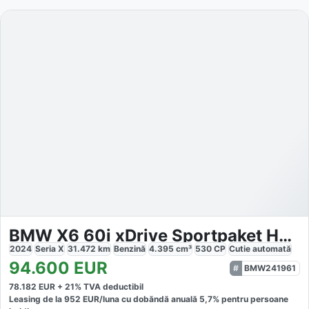
BMW X6 60i xDrive Sportpaket HUD AD StandHZG
2024
Seria X
31.472
km
Benzină
4.395
cm³
530
CP
Cutie
automată
94.600
EUR
BMW241961
78.182
EUR +
21
% TVA deductibil
Leasing de la
952
EUR/luna
cu dobăndă
anuală
5,7
% pentru persoane