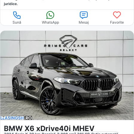
juridice.
Sună
WhatsApp
Mesaj
Favorite
BMW X6 xDrive40i MHEV