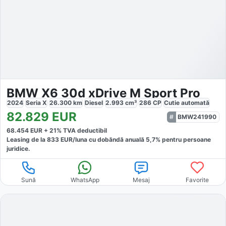
BMW X6 30d xDrive M Sport Pro
2024
Seria X
26.300
km
Diesel
2.993
cm³
286
CP
Cutie
automată
82.829
EUR
BMW241990
68.454
EUR +
21
% TVA deductibil
Leasing de la
833
EUR/luna
cu dobăndă
anuală
5,7
% pentru persoane
juridice.
Sună
WhatsApp
Mesaj
Favorite