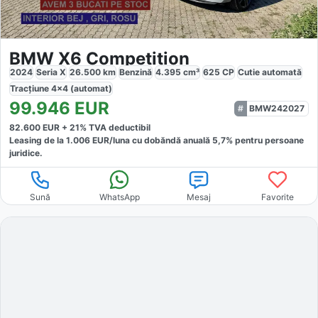
BMW X6 Competition
2024
Seria X
26.500
km
Benzină
4.395
cm³
625
CP
Cutie
automată
Tracțiune
4x4 (automat)
99.946
EUR
BMW242027
82.600
EUR +
21
% TVA deductibil
Leasing de la
1.006
EUR/luna
cu dobăndă
anuală
5,7
% pentru persoane
juridice.
Sună
WhatsApp
Mesaj
Favorite