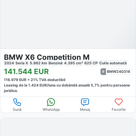
BMW X6 Competition M
2024
Seria X
5.862
km
Benzină
4.395
cm³
625
CP
Cutie
automată
141.544
EUR
BMW240316
116.979
EUR +
21
% TVA deductibil
Leasing de la
1.424
EUR/luna
cu dobăndă
anuală
5,7
% pentru persoane
juridice.
Sună
WhatsApp
Mesaj
Favorite