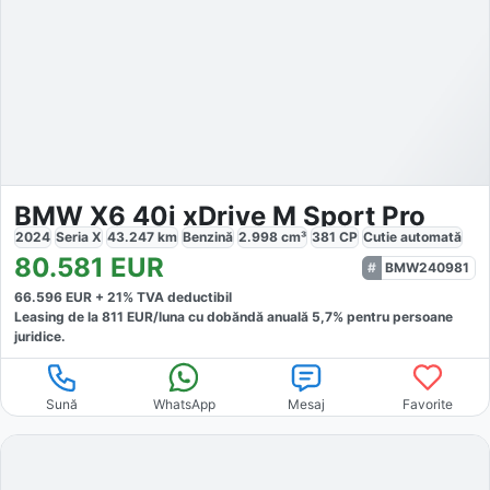
BMW X6 40i xDrive M Sport Pro
2024
Seria X
43.247
km
Benzină
2.998
cm³
381
CP
Cutie
automată
80.581
EUR
BMW240981
66.596
EUR +
21
% TVA deductibil
Leasing de la
811
EUR/luna
cu dobăndă
anuală
5,7
% pentru persoane
juridice.
Sună
WhatsApp
Mesaj
Favorite