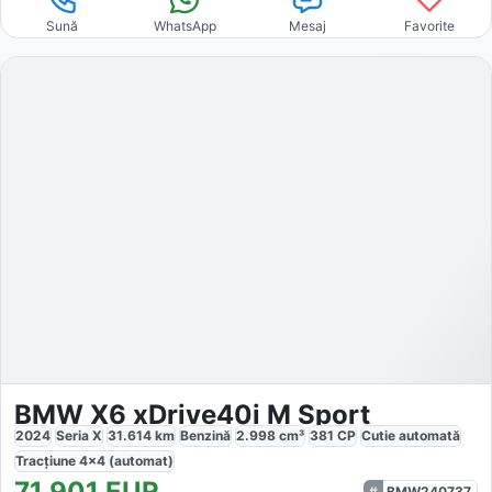
Sună
WhatsApp
Mesaj
Favorite
BMW X6 xDrive40i M Sport
2024
Seria X
31.614
km
Benzină
2.998
cm³
381
CP
Cutie
automată
Tracțiune
4x4 (automat)
71.901
EUR
BMW240737