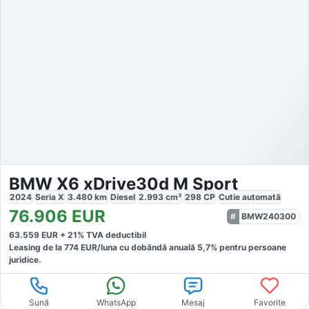
BMW X6 xDrive30d M Sport
2024
Seria X
3.480
km
Diesel
2.993
cm³
298
CP
Cutie
automată
76.906
EUR
BMW240300
63.559
EUR +
21
% TVA deductibil
Leasing de la
774
EUR/luna
cu dobăndă
anuală
5,7
% pentru persoane
juridice.
Sună
WhatsApp
Mesaj
Favorite