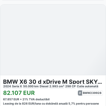
BMW X6 30 d xDrive M Sport SKY-Lounge
2024
Seria X
50.000
km
Diesel
2.993
cm³
298
CP
Cutie
automată
82.107
EUR
BMW239928
67.857
EUR +
21
% TVA deductibil
Leasing de la
826
EUR/luna
cu dobăndă
anuală
5,7
% pentru persoane