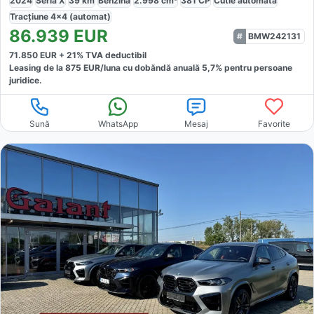
2024
Seria X
39
km
Benzină
2.998
cm³
381
CP
Cutie
automată
Tracțiune
4x4 (automat)
86.939
EUR
BMW242131
71.850
EUR +
21
% TVA deductibil
Leasing de la
875
EUR/luna
cu dobăndă
anuală
5,7
% pentru persoane
juridice.
Sună
WhatsApp
Mesaj
Favorite