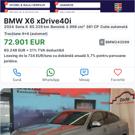
BMW X6 xDrive40i
2024
Seria X
85.229
km
Benzină
2.998
cm³
381
CP
Cutie
automată
Tracțiune
4x4 (automat)
72.901
EUR
BMW243599
60.248
EUR +
21
% TVA deductibil
Leasing de la
734
EUR/luna
cu dobăndă
anuală
5,7
% pentru persoane
juridice.
Sună
WhatsApp
Mesaj
Favorite