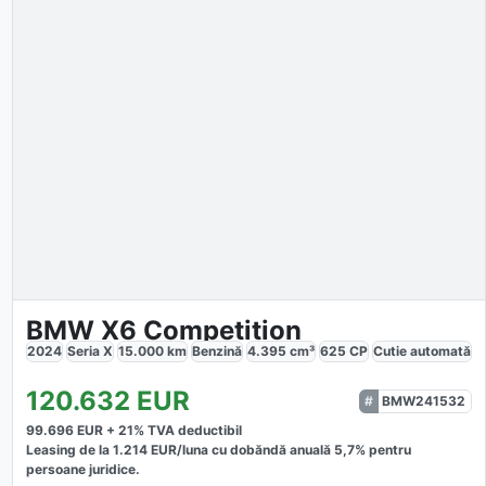
BMW X6 Competition
2024
Seria X
15.000
km
Benzină
4.395
cm³
625
CP
Cutie
automată
120.632
EUR
BMW241532
99.696
EUR +
21
% TVA deductibil
Leasing de la
1.214
EUR/luna
cu dobăndă
anuală
5,7
% pentru
persoane juridice.