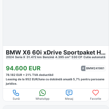
BMW X6 60i xDrive Sportpaket HUD AD StandHZG
2024
Seria X
31.472
km
Benzină
4.395
cm³
530
CP
Cutie
automată
94.600
EUR
BMW241961
78.182
EUR +
21
% TVA deductibil
Leasing de la
952
EUR/luna
cu dobăndă
anuală
5,7
% pentru persoane
juridice.
Sună
WhatsApp
Mesaj
Favorite