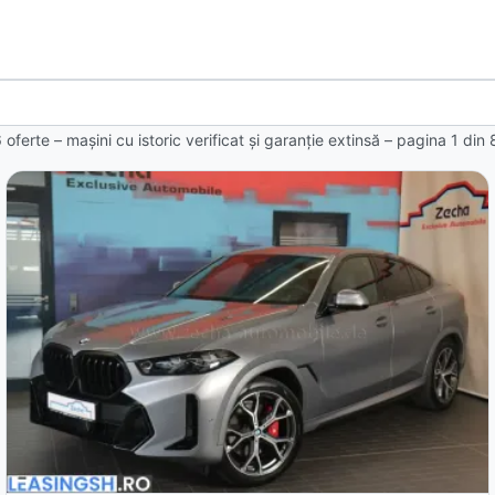
 oferte
– mașini cu istoric verificat și garanție extinsă – pagina
1
din