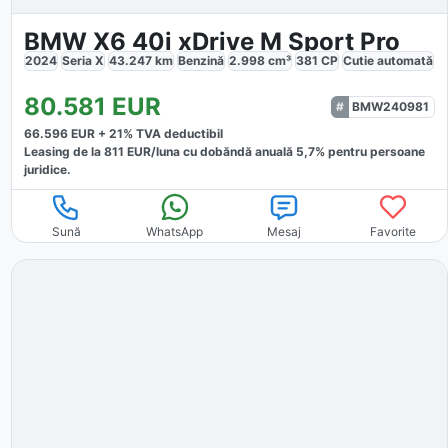
BMW X6 40i xDrive M Sport Pro
2024
Seria X
43.247
km
Benzină
2.998
cm³
381
CP
Cutie
automată
80.581
EUR
BMW240981
66.596
EUR +
21
% TVA deductibil
Leasing de la
811
EUR/luna
cu dobăndă
anuală
5,7
% pentru persoane
juridice.
Sună
WhatsApp
Mesaj
Favorite