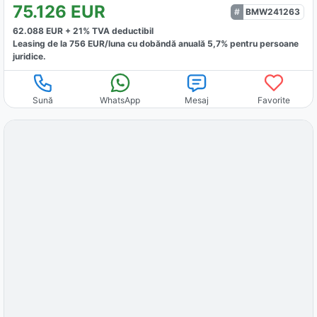
75.126
EUR
BMW241263
62.088
EUR +
21
% TVA deductibil
Leasing de la
756
EUR/luna
cu dobăndă
anuală
5,7
% pentru persoane
juridice.
Sună
WhatsApp
Mesaj
Favorite