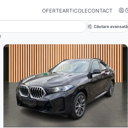
OFERTE
ARTICOLE
CONTACT
Căutare avansată
8
Autentifică-te
Nu ai oferte favorite