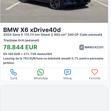
BMW X6 xDrive40d
2024
Seria X
115.111
km
Diesel
2.993
cm³
340
CP
Cutie
automată
Tracțiune
4x4 (automat)
78.844
EUR
BMW242201
65.160
EUR +
21
% TVA deductibil
Leasing de la
793
EUR/luna
cu dobăndă
anuală
5,7
% pentru persoane
juridice.
Sună
WhatsApp
Mesaj
Favorite