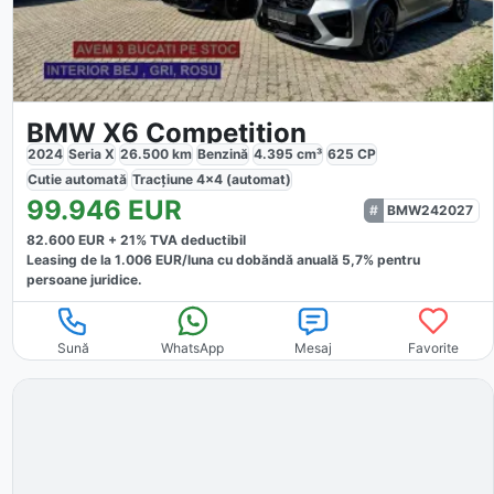
BMW X6 Competition
2024
Seria X
26.500
km
Benzină
4.395
cm³
625
CP
Cutie
automată
Tracțiune
4x4 (automat)
99.946
EUR
BMW242027
82.600
EUR +
21
% TVA deductibil
Leasing de la
1.006
EUR/luna
cu dobăndă
anuală
5,7
% pentru
persoane juridice.
Sună
WhatsApp
Mesaj
Favorite