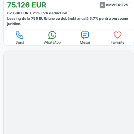
75.126
EUR
BMW241125
62.088
EUR +
21
% TVA deductibil
Leasing de la
756
EUR/luna
cu dobăndă
anuală
5,7
% pentru persoane
juridice.
Sună
WhatsApp
Mesaj
Favorite