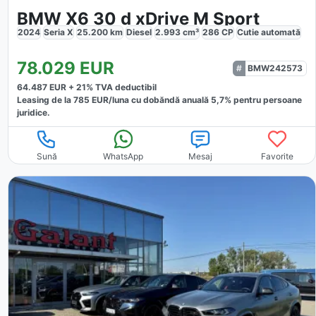
BMW X6 30 d xDrive M Sport
2024
Seria X
25.200
km
Diesel
2.993
cm³
286
CP
Cutie
automată
78.029
EUR
BMW242573
64.487
EUR +
21
% TVA deductibil
Leasing de la
785
EUR/luna
cu dobăndă
anuală
5,7
% pentru persoane
juridice.
Sună
WhatsApp
Mesaj
Favorite