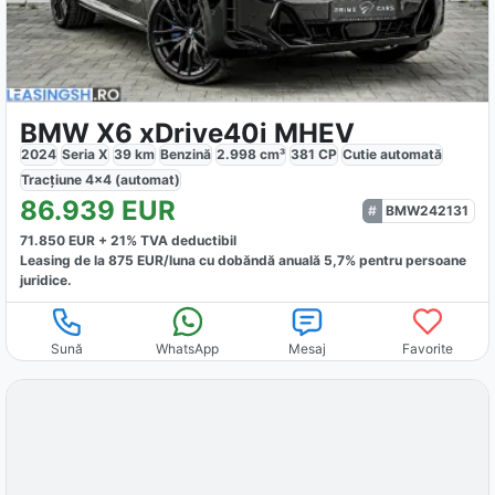
BMW X6 xDrive40i MHEV
2024
Seria X
39
km
Benzină
2.998
cm³
381
CP
Cutie
automată
Tracțiune
4x4 (automat)
86.939
EUR
BMW242131
71.850
EUR +
21
% TVA deductibil
Leasing de la
875
EUR/luna
cu dobăndă
anuală
5,7
% pentru persoane
juridice.
Sună
WhatsApp
Mesaj
Favorite