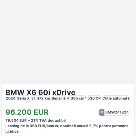
BMW X6 60i xDrive
2024
Seria X
31.472
km
Benzină
4.395
cm³
530
CP
Cutie
automată
96.200
EUR
BMW241824
79.504
EUR +
21
% TVA deductibil
Leasing de la
968
EUR/luna
cu dobăndă
anuală
5,7
% pentru persoane
juridice.