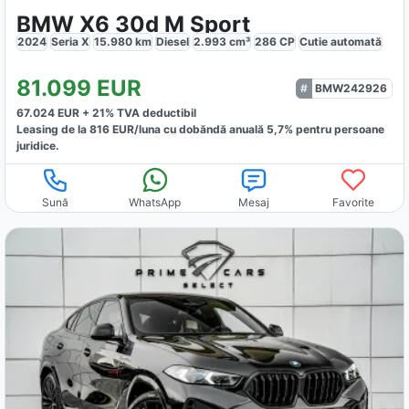
BMW X6 30d M Sport
2024
Seria X
15.980
km
Diesel
2.993
cm³
286
CP
Cutie
automată
81.099
EUR
BMW242926
67.024
EUR +
21
% TVA deductibil
Leasing de la
816
EUR/luna
cu dobăndă
anuală
5,7
% pentru persoane
juridice.
Sună
WhatsApp
Mesaj
Favorite