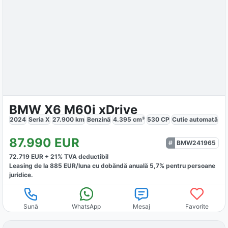
BMW X6 M60i xDrive
2024
Seria X
27.900
km
Benzină
4.395
cm³
530
CP
Cutie
automată
87.990
EUR
BMW241965
72.719
EUR +
21
% TVA deductibil
Leasing de la
885
EUR/luna
cu dobăndă
anuală
5,7
% pentru persoane
juridice.
Sună
WhatsApp
Mesaj
Favorite