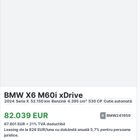
BMW X6 M60i xDrive
2024
Seria X
52.150
km
Benzină
4.395
cm³
530
CP
Cutie
automată
82.039
EUR
BMW241959
67.801
EUR +
21
% TVA deductibil
Leasing de la
826
EUR/luna
cu dobăndă
anuală
5,7
% pentru persoane
juridice.