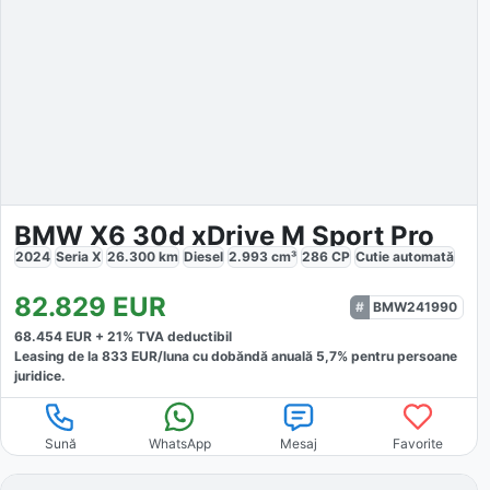
BMW X6 30d xDrive M Sport Pro
2024
Seria X
26.300
km
Diesel
2.993
cm³
286
CP
Cutie
automată
82.829
EUR
BMW241990
68.454
EUR +
21
% TVA deductibil
Leasing de la
833
EUR/luna
cu dobăndă
anuală
5,7
% pentru persoane
juridice.
Sună
WhatsApp
Mesaj
Favorite