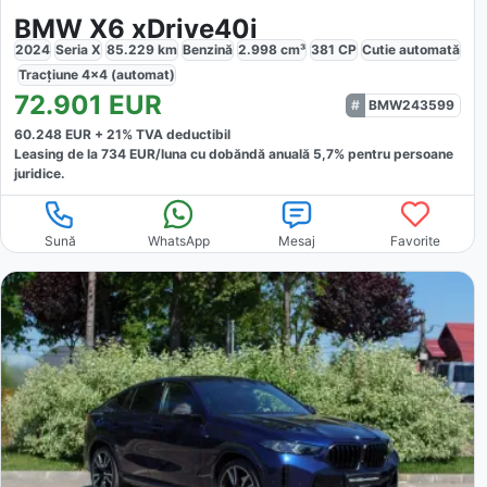
BMW X6 xDrive40i
2024
Seria X
85.229
km
Benzină
2.998
cm³
381
CP
Cutie
automată
Tracțiune
4x4 (automat)
72.901
EUR
BMW243599
60.248
EUR +
21
% TVA deductibil
Leasing de la
734
EUR/luna
cu dobăndă
anuală
5,7
% pentru persoane
juridice.
Sună
WhatsApp
Mesaj
Favorite