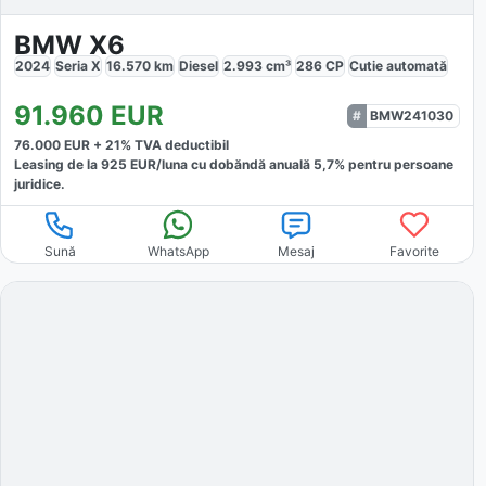
BMW X6
2024
Seria X
16.570
km
Diesel
2.993
cm³
286
CP
Cutie
automată
91.960
EUR
BMW241030
76.000
EUR +
21
% TVA deductibil
Leasing de la
925
EUR/luna
cu dobăndă
anuală
5,7
% pentru persoane
juridice.
Sună
WhatsApp
Mesaj
Favorite