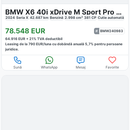
BMW X6 40i xDrive M Sport Pro 360 H&K Panorama
2024
Seria X
42.687
km
Benzină
2.998
cm³
381
CP
Cutie
automată
78.548
EUR
BMW240983
64.916
EUR +
21
% TVA deductibil
Leasing de la
790
EUR/luna
cu dobăndă
anuală
5,7
% pentru persoane
juridice.
Sună
WhatsApp
Mesaj
Favorite