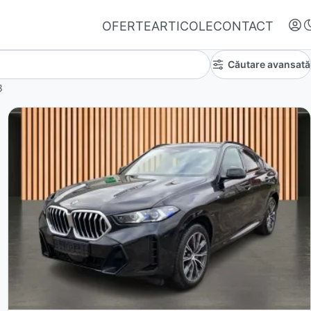
OFERTE
ARTICOLE
CONTACT
Căutare avansată
8
Autentifică-te
Nu ai oferte favorite