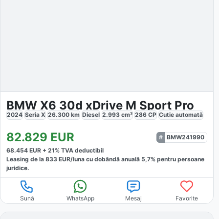
BMW X6 30d xDrive M Sport Pro
2024
Seria X
26.300
km
Diesel
2.993
cm³
286
CP
Cutie
automată
82.829
EUR
BMW241990
68.454
EUR +
21
% TVA deductibil
Leasing de la
833
EUR/luna
cu dobăndă
anuală
5,7
% pentru persoane
juridice.
Sună
WhatsApp
Mesaj
Favorite