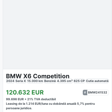
BMW X6 Competition
2024
Seria X
15.000
km
Benzină
4.395
cm³
625
CP
Cutie
automată
120.632
EUR
BMW241532
99.696
EUR +
21
% TVA deductibil
Leasing de la
1.214
EUR/luna
cu dobăndă
anuală
5,7
% pentru
persoane juridice.