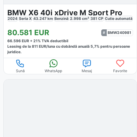
BMW X6 40i xDrive M Sport Pro
2024
Seria X
43.247
km
Benzină
2.998
cm³
381
CP
Cutie
automată
80.581
EUR
BMW240981
66.596
EUR +
21
% TVA deductibil
Leasing de la
811
EUR/luna
cu dobăndă
anuală
5,7
% pentru persoane
juridice.
Sună
WhatsApp
Mesaj
Favorite