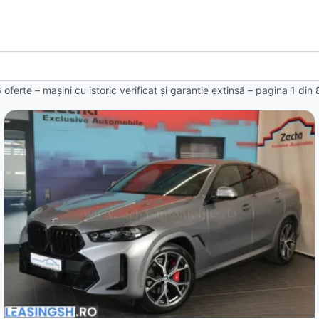
 oferte
– mașini cu istoric verificat și garanție extinsă – pagina
1
din