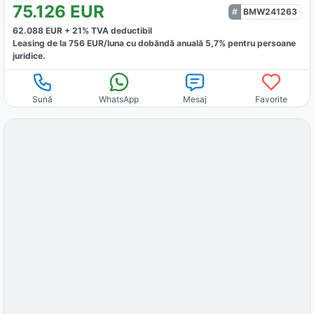
75.126
EUR
BMW241263
62.088
EUR +
21
% TVA deductibil
Leasing de la
756
EUR/luna
cu dobăndă
anuală
5,7
% pentru persoane
juridice.
Sună
WhatsApp
Mesaj
Favorite