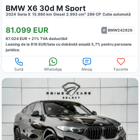
BMW X6 30d M Sport
2024
Seria X
15.980
km
Diesel
2.993
cm³
286
CP
Cutie
automată
81.099
EUR
BMW242926
67.024
EUR +
21
% TVA deductibil
Leasing de la
816
EUR/luna
cu dobăndă
anuală
5,7
% pentru persoane
juridice.
Sună
WhatsApp
Mesaj
Favorite