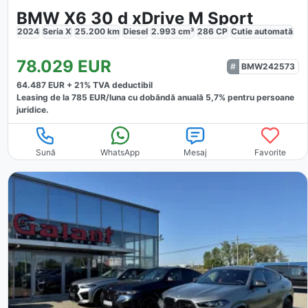
BMW X6 30 d xDrive M Sport
2024
Seria X
25.200
km
Diesel
2.993
cm³
286
CP
Cutie
automată
78.029
EUR
BMW242573
64.487
EUR +
21
% TVA deductibil
Leasing de la
785
EUR/luna
cu dobăndă
anuală
5,7
% pentru persoane
juridice.
Sună
WhatsApp
Mesaj
Favorite