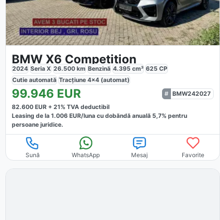
BMW X6 Competition
2024
Seria X
26.500
km
Benzină
4.395
cm³
625
CP
Cutie
automată
Tracțiune
4x4 (automat)
99.946
EUR
BMW242027
82.600
EUR +
21
% TVA deductibil
Leasing de la
1.006
EUR/luna
cu dobăndă
anuală
5,7
% pentru
persoane juridice.
Sună
WhatsApp
Mesaj
Favorite