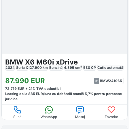
BMW X6 M60i xDrive
2024
Seria X
27.900
km
Benzină
4.395
cm³
530
CP
Cutie
automată
87.990
EUR
BMW241965
72.719
EUR +
21
% TVA deductibil
Leasing de la
885
EUR/luna
cu dobăndă
anuală
5,7
% pentru persoane
juridice.
Sună
WhatsApp
Mesaj
Favorite