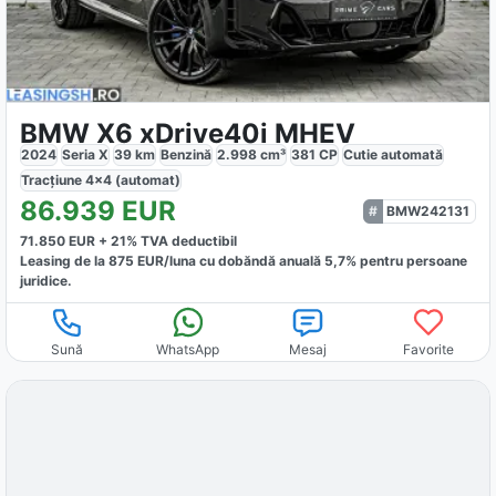
BMW X6 xDrive40i MHEV
2024
Seria X
39
km
Benzină
2.998
cm³
381
CP
Cutie
automată
Tracțiune
4x4 (automat)
86.939
EUR
BMW242131
71.850
EUR +
21
% TVA deductibil
Leasing de la
875
EUR/luna
cu dobăndă
anuală
5,7
% pentru persoane
juridice.
Sună
WhatsApp
Mesaj
Favorite