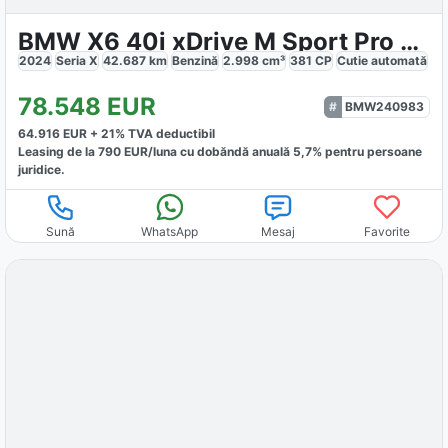
BMW X6 40i xDrive M Sport Pro 360 H&K Panorama
2024
Seria X
42.687
km
Benzină
2.998
cm³
381
CP
Cutie
automată
78.548
EUR
BMW240983
64.916
EUR +
21
% TVA deductibil
Leasing de la
790
EUR/luna
cu dobăndă
anuală
5,7
% pentru persoane
juridice.
Sună
WhatsApp
Mesaj
Favorite