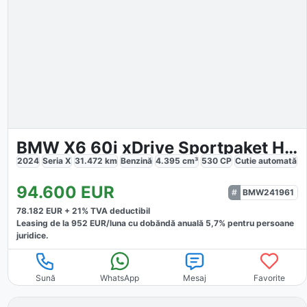
BMW X6 60i xDrive Sportpaket HUD AD StandHZG
2024
Seria X
31.472
km
Benzină
4.395
cm³
530
CP
Cutie
automată
94.600
EUR
BMW241961
78.182
EUR +
21
% TVA deductibil
Leasing de la
952
EUR/luna
cu dobăndă
anuală
5,7
% pentru persoane
juridice.
Sună
WhatsApp
Mesaj
Favorite