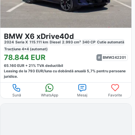
BMW X6 xDrive40d
2024
Seria X
115.111
km
Diesel
2.993
cm³
340
CP
Cutie
automată
Tracțiune
4x4 (automat)
78.844
EUR
BMW242201
65.160
EUR +
21
% TVA deductibil
Leasing de la
793
EUR/luna
cu dobăndă
anuală
5,7
% pentru persoane
juridice.
Sună
WhatsApp
Mesaj
Favorite