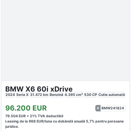
BMW X6 60i xDrive
2024
Seria X
31.472
km
Benzină
4.395
cm³
530
CP
Cutie
automată
96.200
EUR
BMW241824
79.504
EUR +
21
% TVA deductibil
Leasing de la
968
EUR/luna
cu dobăndă
anuală
5,7
% pentru persoane
juridice.