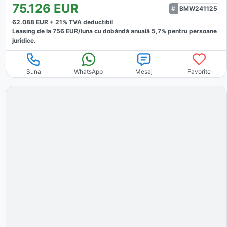
75.126
EUR
BMW241125
62.088
EUR +
21
% TVA deductibil
Leasing de la
756
EUR/luna
cu dobăndă
anuală
5,7
% pentru persoane
juridice.
Sună
WhatsApp
Mesaj
Favorite