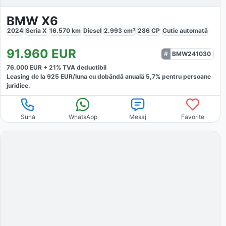
BMW X6
2024
Seria X
16.570
km
Diesel
2.993
cm³
286
CP
Cutie
automată
91.960
EUR
BMW241030
76.000
EUR +
21
% TVA deductibil
Leasing de la
925
EUR/luna
cu dobăndă
anuală
5,7
% pentru persoane
juridice.
Sună
WhatsApp
Mesaj
Favorite