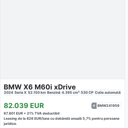
BMW X6 M60i xDrive
2024
Seria X
52.150
km
Benzină
4.395
cm³
530
CP
Cutie
automată
82.039
EUR
BMW241959
67.801
EUR +
21
% TVA deductibil
Leasing de la
826
EUR/luna
cu dobăndă
anuală
5,7
% pentru persoane
juridice.