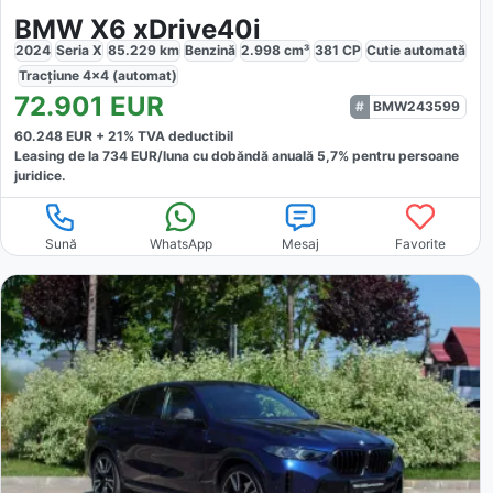
BMW X6 xDrive40i
2024
Seria X
85.229
km
Benzină
2.998
cm³
381
CP
Cutie
automată
Tracțiune
4x4 (automat)
72.901
EUR
BMW243599
60.248
EUR +
21
% TVA deductibil
Leasing de la
734
EUR/luna
cu dobăndă
anuală
5,7
% pentru persoane
juridice.
Sună
WhatsApp
Mesaj
Favorite