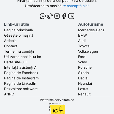
Finanțăm achiziții de la
cel puțin 750 de
dealeri.
Următoarea ta mașină
te așteaptă aici!
Link-uri utile
Autoturisme
Pagina principală
Mercedes-Benz
Găsește o mașină
BMW
Articole
Audi
Contact
Toyota
Termeni și condiții
Volkswagen
Utilizarea cookie-urilor
Ford
Harta site-ului
Volvo
Interfață asistenți AI
Porsche
Pagina de Facebook
Skoda
Pagina de Instagram
Dacia
Pagina de LinkedIn
Hyundai
Dezvoltare software
Lexus
ANPC
Renault
Platformă dezvoltată de