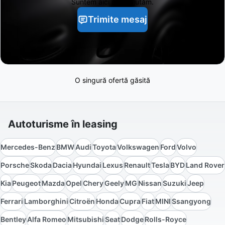
Suntem aici să te ajutăm.
Trimite mesaj
O singură ofertă găsită
Autoturisme în leasing
Mercedes-Benz
BMW
Audi
Toyota
Volkswagen
Ford
Volvo
Porsche
Skoda
Dacia
Hyundai
Lexus
Renault
Tesla
BYD
Land Rover
Kia
Peugeot
Mazda
Opel
Chery
Geely
MG
Nissan
Suzuki
Jeep
Ferrari
Lamborghini
Citroën
Honda
Cupra
Fiat
MINI
Ssangyong
Bentley
Alfa Romeo
Mitsubishi
Seat
Dodge
Rolls-Royce