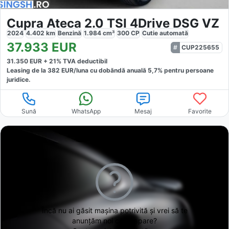
Cupra Ateca 2.0 TSI 4Drive DSG VZ
2024
4.402
km
Benzină
1.984
cm³
300
CP
Cutie
automată
37.933
EUR
CUP225655
31.350
EUR +
21
% TVA deductibil
Leasing de la
382
EUR/luna
cu dobăndă
anuală
5,7
% pentru persoane
juridice.
Sună
WhatsApp
Mesaj
Favorite
Încă nu ai găsit
mașina potrivită și vrei să te
anunțăm noi când apare?