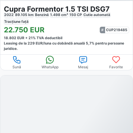
Cupra Formentor 1.5 TSI DSG7
2022
89.105
km
Benzină
1.498
cm³
150
CP
Cutie
automată
Tracțiune
față
22.750
EUR
CUP219485
18.802
EUR +
21
% TVA deductibil
Leasing de la
229
EUR/luna
cu dobăndă
anuală
5,7
% pentru persoane
juridice.
Sună
WhatsApp
Mesaj
Favorite