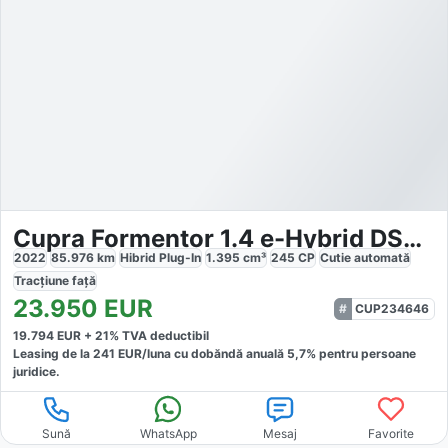
Cupra Formentor 1.4 e-Hybrid DSG Tribe Edition
2022
85.976
km
Hibrid Plug-In
1.395
cm³
245
CP
Cutie
automată
Tracțiune
față
23.950
EUR
CUP234646
19.794
EUR +
21
% TVA deductibil
Leasing de la
241
EUR/luna
cu dobăndă
anuală
5,7
% pentru persoane
juridice.
Sună
WhatsApp
Mesaj
Favorite