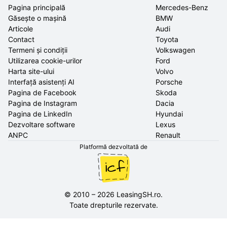
Pagina principală
Mercedes-Benz
Găsește o mașină
BMW
Articole
Audi
Contact
Toyota
Termeni și condiții
Volkswagen
Utilizarea cookie-urilor
Ford
Harta site-ului
Volvo
Interfață asistenți AI
Porsche
Pagina de Facebook
Skoda
Pagina de Instagram
Dacia
Pagina de LinkedIn
Hyundai
Dezvoltare software
Lexus
ANPC
Renault
Platformă dezvoltată de
©
2010
–
2026
LeasingSH.ro
.
Toate drepturile rezervate.