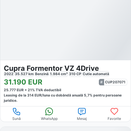
Cupra Formentor VZ 4Drive
2022
35.527
km
Benzină
1.984
cm³
310
CP
Cutie
automată
31.190
EUR
CUP207071
25.777
EUR +
21
% TVA deductibil
Leasing de la
314
EUR/luna
cu dobăndă
anuală
5,7
% pentru persoane
juridice.
Sună
WhatsApp
Mesaj
Favorite