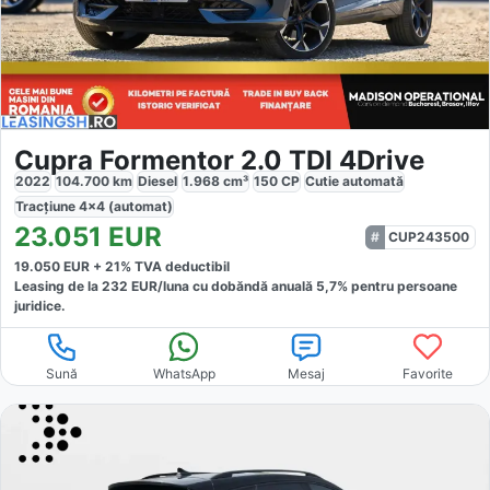
Cupra Formentor 2.0 TDI 4Drive
2022
104.700
km
Diesel
1.968
cm³
150
CP
Cutie
automată
Tracțiune
4x4 (automat)
23.051
EUR
CUP243500
19.050
EUR +
21
% TVA deductibil
Leasing de la
232
EUR/luna
cu dobăndă
anuală
5,7
% pentru persoane
juridice.
Sună
WhatsApp
Mesaj
Favorite