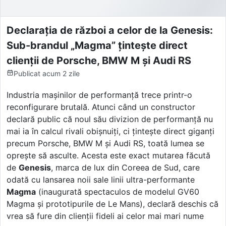
Declarația de război a celor de la Genesis:
Sub-brandul „Magma” țintește direct
clienții de Porsche, BMW M și Audi RS
Publicat
acum 2 zile
Industria mașinilor de performanță trece printr-o
reconfigurare brutală. Atunci când un constructor
declară public că noul său divizion de performanță nu
mai ia în calcul rivali obișnuiți, ci țintește direct giganți
precum Porsche, BMW M și Audi RS, toată lumea se
oprește să asculte. Acesta este exact mutarea făcută
de
Genesis
, marca de lux din Coreea de Sud, care
odată cu lansarea noii sale linii ultra-performante
Magma
(inaugurată spectaculos de modelul GV60
Magma și prototipurile de Le Mans), declară deschis că
vrea să fure din clienții fideli ai celor mai mari nume