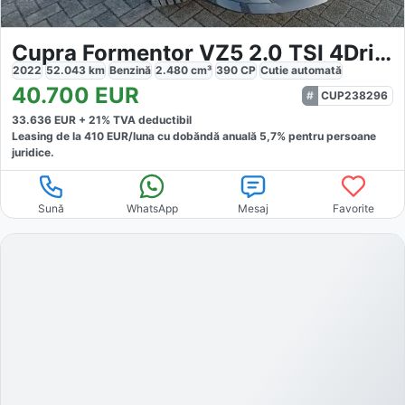
Cupra Formentor VZ5 2.0 TSI 4Drive
2022
52.043
km
Benzină
2.480
cm³
390
CP
Cutie
automată
40.700
EUR
CUP238296
33.636
EUR +
21
% TVA deductibil
Leasing de la
410
EUR/luna
cu dobăndă
anuală
5,7
% pentru persoane
juridice.
Sună
WhatsApp
Mesaj
Favorite