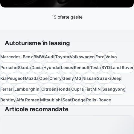
19 oferte găsite
Autoturisme în leasing
Mercedes-Benz
BMW
Audi
Toyota
Volkswagen
Ford
Volvo
Porsche
Skoda
Dacia
Hyundai
Lexus
Renault
Tesla
BYD
Land Rover
Kia
Peugeot
Mazda
Opel
Chery
Geely
MG
Nissan
Suzuki
Jeep
Ferrari
Lamborghini
Citroën
Honda
Cupra
Fiat
MINI
Ssangyong
Bentley
Alfa Romeo
Mitsubishi
Seat
Dodge
Rolls-Royce
Articole recomandate