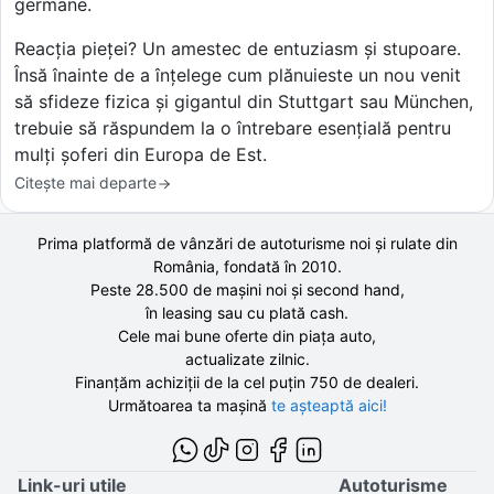
germane.
Reacția pieței? Un amestec de entuziasm și stupoare.
Însă înainte de a înțelege cum plănuieste un nou venit
să sfideze fizica și gigantul din Stuttgart sau München,
trebuie să răspundem la o întrebare esențială pentru
mulți șoferi din Europa de Est.
Citește mai departe
Prima platformă de vânzări de autoturisme noi și rulate din
România, fondată în
2010
.
Peste 28.500 de
mașini noi și second hand,
în leasing sau cu plată cash.
Cele mai bune oferte din piața auto,
actualizate zilnic.
Finanțăm achiziții de la
cel puțin 750 de
dealeri.
Următoarea ta mașină
te așteaptă aici!
Link-uri utile
Autoturisme