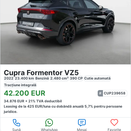
Cupra Formentor VZ5
2022
23.400
km
Benzină
2.480
cm³
390
CP
Cutie
automată
Tracțiune
integrală
42.200
EUR
CUP239658
34.876
EUR +
21
% TVA deductibil
Leasing de la
425
EUR/luna
cu dobăndă
anuală
5,7
% pentru persoane
juridice.
Sună
WhatsApp
Mesaj
Favorite