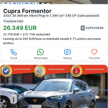
Cupra Formentor
2022
35.000
km
Hibrid Plug-In
1.395
cm³
245
CP
Cutie
automată
Tracțiune
față
26.349
EUR
CUP243648
21.776
EUR +
21
% TVA deductibil
Leasing de la
265
EUR/luna
cu dobăndă
anuală
5,7
% pentru persoane
juridice.
Sună
WhatsApp
Mesaj
Favorite