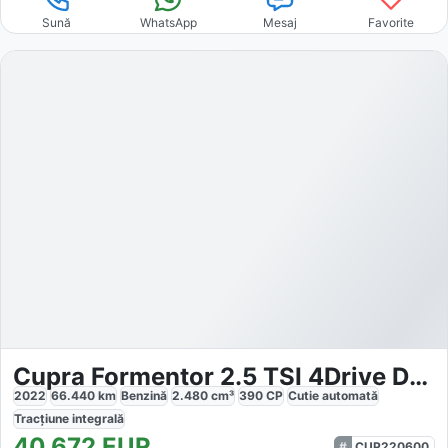
Sună
WhatsApp
Mesaj
Favorite
Cupra Formentor 2.5 TSI 4Drive DSG VZ5
2022
66.440
km
Benzină
2.480
cm³
390
CP
Cutie
automată
Tracțiune
integrală
40.672
EUR
CUP220600