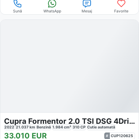
Sună
WhatsApp
Mesaj
Favorite
Cupra Formentor 2.0 TSI DSG 4Drive VZ Copper
2022
21.037
km
Benzină
1.984
cm³
310
CP
Cutie
automată
33.010
EUR
CUP120625