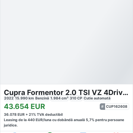
Cupra Formentor 2.0 TSI VZ 4Drive DSG
2022
15.990
km
Benzină
1.984
cm³
310
CP
Cutie
automată
43.654
EUR
CUP162608
36.078
EUR +
21
% TVA deductibil
Leasing de la
440
EUR/luna
cu dobăndă
anuală
5,7
% pentru persoane
juridice.