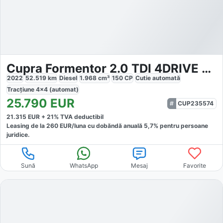
Cupra Formentor 2.0 TDI 4DRIVE DSG
2022
52.519
km
Diesel
1.968
cm³
150
CP
Cutie
automată
Tracțiune
4x4 (automat)
25.790
EUR
CUP235574
21.315
EUR +
21
% TVA deductibil
Leasing de la
260
EUR/luna
cu dobăndă
anuală
5,7
% pentru persoane
juridice.
Sună
WhatsApp
Mesaj
Favorite