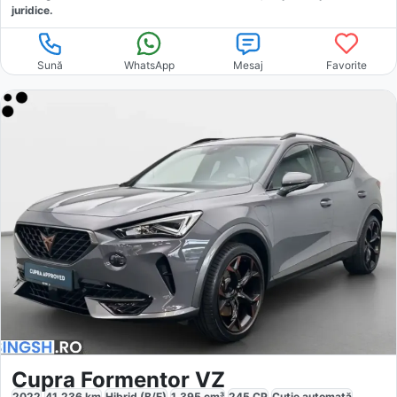
juridice.
Sună
WhatsApp
Mesaj
Favorite
Cupra Formentor VZ
2022
41.236
km
Hibrid (B/E)
1.395
cm³
245
CP
Cutie
automată