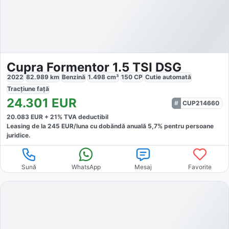
Cupra Formentor 1.5 TSI DSG
2022
82.989
km
Benzină
1.498
cm³
150
CP
Cutie
automată
Tracțiune
față
24.301
EUR
CUP214660
20.083
EUR +
21
% TVA deductibil
Leasing de la
245
EUR/luna
cu dobăndă
anuală
5,7
% pentru persoane
juridice.
Sună
WhatsApp
Mesaj
Favorite