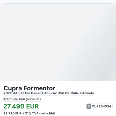
Cupra Formentor
2022
44.373
km
Diesel
1.498
cm³
150
CP
Cutie
automată
Tracțiune
4x4 (automat)
27.490
EUR
CUP234534
22.720
EUR +
21
% TVA deductibil