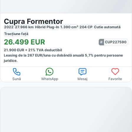
Cupra Formentor
2022
27.966
km
Hibrid Plug-In
1.390
cm³
204
CP
Cutie
automată
Tracțiune
față
26.499
EUR
CUP227590
21.900
EUR +
21
% TVA deductibil
Leasing de la
267
EUR/luna
cu dobăndă
anuală
5,7
% pentru persoane
juridice.
Sună
WhatsApp
Mesaj
Favorite