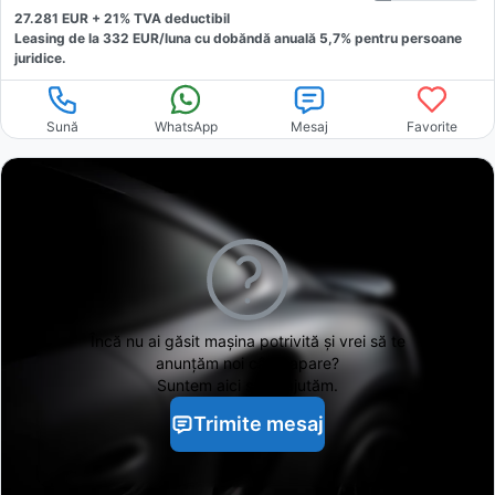
27.281
EUR +
21
% TVA deductibil
Leasing de la
332
EUR/luna
cu dobăndă
anuală
5,7
% pentru persoane
juridice.
Sună
WhatsApp
Mesaj
Favorite
Încă nu ai găsit
mașina potrivită și vrei să te
anunțăm noi când apare?
Suntem aici să te ajutăm.
Trimite mesaj