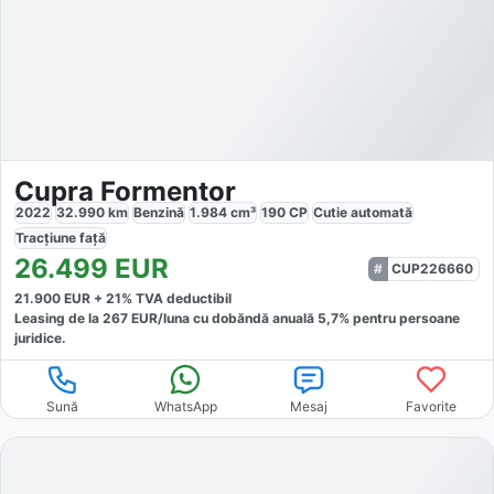
Cupra Formentor
2022
32.990
km
Benzină
1.984
cm³
190
CP
Cutie
automată
Tracțiune
față
26.499
EUR
CUP226660
21.900
EUR +
21
% TVA deductibil
Leasing de la
267
EUR/luna
cu dobăndă
anuală
5,7
% pentru persoane
juridice.
Sună
WhatsApp
Mesaj
Favorite