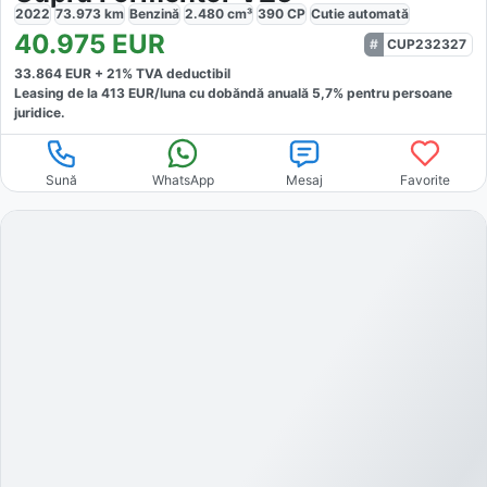
2022
73.973
km
Benzină
2.480
cm³
390
CP
Cutie
automată
40.975
EUR
CUP232327
33.864
EUR +
21
% TVA deductibil
Leasing de la
413
EUR/luna
cu dobăndă
anuală
5,7
% pentru persoane
juridice.
Sună
WhatsApp
Mesaj
Favorite