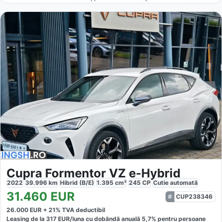
Cupra Formentor VZ e-Hybrid
2022
39.996
km
Hibrid (B/E)
1.395
cm³
245
CP
Cutie
automată
31.460
EUR
CUP238346
26.000
EUR +
21
% TVA deductibil
Leasing de la
317
EUR/luna
cu dobăndă
anuală
5,7
% pentru persoane