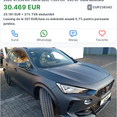
30.469
EUR
CUP238342
25.181
EUR +
21
% TVA deductibil
Leasing de la
307
EUR/luna
cu dobăndă
anuală
5,7
% pentru persoane
juridice.
Sună
WhatsApp
Mesaj
Favorite