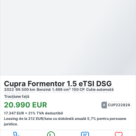
Cupra Formentor 1.5 eTSI DSG
2022
99.500
km
Benzină
1.498
cm³
150
CP
Cutie
automată
Tracțiune
față
20.990
EUR
CUP222828
17.347
EUR +
21
% TVA deductibil
Leasing de la
212
EUR/luna
cu dobăndă
anuală
5,7
% pentru persoane
juridice.