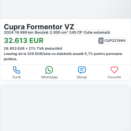
Cupra Formentor VZ
2024
19.989
km
Benzină
2.000
cm³
245
CP
Cutie
automată
32.613
EUR
CUP221994
26.953
EUR +
21
% TVA deductibil
Leasing de la
328
EUR/luna
cu dobăndă
anuală
5,7
% pentru persoane
juridice.
Sună
WhatsApp
Mesaj
Favorite