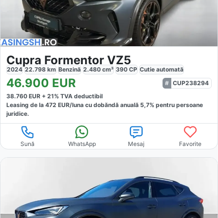
Cupra Formentor VZ5
2024
22.798
km
Benzină
2.480
cm³
390
CP
Cutie
automată
46.900
EUR
CUP238294
38.760
EUR +
21
% TVA deductibil
Leasing de la
472
EUR/luna
cu dobăndă
anuală
5,7
% pentru persoane
juridice.
Sună
WhatsApp
Mesaj
Favorite