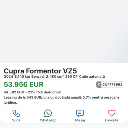
Cupra Formentor VZ5
2024
8.140
km
Benzină
2.480
cm³
390
CP
Cutie
automată
53.956
EUR
CUP173962
44.592
EUR +
21
% TVA deductibil
Leasing de la
543
EUR/luna
cu dobăndă
anuală
5,7
% pentru persoane
juridice.
Sună
WhatsApp
Mesaj
Favorite