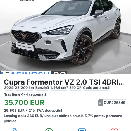
Cupra Formentor VZ 2.0 TSI 4DRIVE DSG
2024
23.200
km
Benzină
1.984
cm³
310
CP
Cutie
automată
Tracțiune
4x4 (automat)
35.700
EUR
CUP226849
29.505
EUR +
21
% TVA deductibil
Leasing de la
360
EUR/luna
cu dobăndă
anuală
5,7
% pentru persoane
juridice.