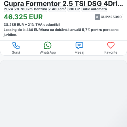
Cupra Formentor 2.5 TSI DSG 4Drive VZ5
2024
28.780
km
Benzină
2.480
cm³
390
CP
Cutie
automată
46.325
EUR
CUP225390
38.285
EUR +
21
% TVA deductibil
Leasing de la
466
EUR/luna
cu dobăndă
anuală
5,7
% pentru persoane
juridice.
Sună
WhatsApp
Mesaj
Favorite