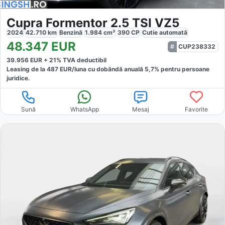
Cupra Formentor 2.5 TSI VZ5
2024
42.710
km
Benzină
1.984
cm³
390
CP
Cutie
automată
48.347
EUR
CUP238332
39.956
EUR +
21
% TVA deductibil
Leasing de la
487
EUR/luna
cu dobăndă
anuală
5,7
% pentru persoane
juridice.
Sună
WhatsApp
Mesaj
Favorite