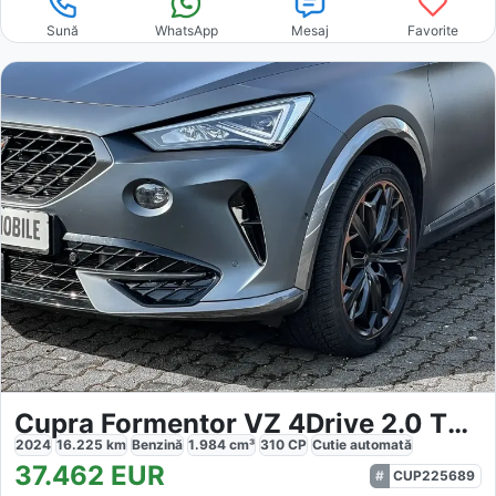
Sună
WhatsApp
Mesaj
Favorite
Cupra Formentor VZ 4Drive 2.0 TSI 310PS
2024
16.225
km
Benzină
1.984
cm³
310
CP
Cutie
automată
37.462
EUR
CUP225689