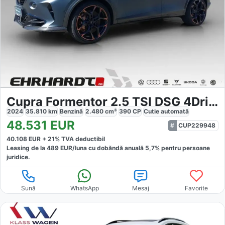
Cupra Formentor 2.5 TSI DSG 4Drive VZ5 DCC PANO AKEBON
2024
35.810
km
Benzină
2.480
cm³
390
CP
Cutie
automată
48.531
EUR
CUP229948
40.108
EUR +
21
% TVA deductibil
Leasing de la
489
EUR/luna
cu dobăndă
anuală
5,7
% pentru persoane
juridice.
Sună
WhatsApp
Mesaj
Favorite