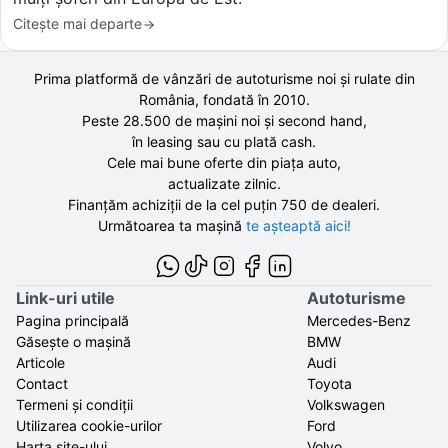
Citește mai departe
Prima platformă de vânzări de autoturisme noi și rulate din
România, fondată în
2010
.
Peste 28.500 de
mașini noi și second hand,
în leasing sau cu plată cash.
Cele mai bune oferte din piața auto,
actualizate zilnic.
Finanțăm achiziții de la
cel puțin 750 de
dealeri.
Următoarea ta mașină
te așteaptă aici!
Link-uri utile
Autoturisme
Pagina principală
Mercedes-Benz
Găsește o mașină
BMW
Articole
Audi
Contact
Toyota
Termeni și condiții
Volkswagen
Utilizarea cookie-urilor
Ford
Harta site-ului
Volvo