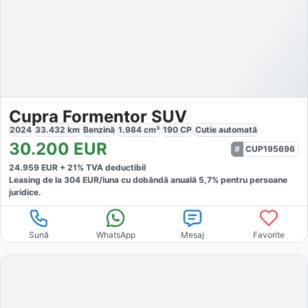
Cupra Formentor SUV
2024
33.432
km
Benzină
1.984
cm³
190
CP
Cutie
automată
30.200
EUR
CUP195696
24.959
EUR +
21
% TVA deductibil
Leasing de la
304
EUR/luna
cu dobăndă
anuală
5,7
% pentru persoane
juridice.
Sună
WhatsApp
Mesaj
Favorite