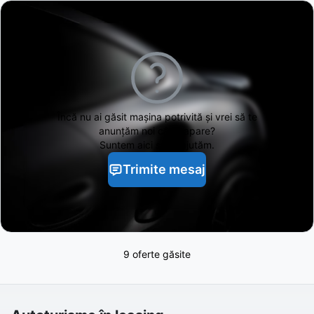
Încă nu ai găsit
mașina potrivită și vrei să te
anunțăm noi când apare?
Suntem aici să te ajutăm.
Trimite mesaj
9 oferte găsite