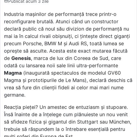
Publicat
acum 3 zile
Industria mașinilor de performanță trece printr-o
reconfigurare brutală. Atunci când un constructor
declară public că noul său divizion de performanță nu
mai ia în calcul rivali obișnuiți, ci țintește direct giganți
precum Porsche, BMW M și Audi RS, toată lumea se
oprește să asculte. Acesta este exact mutarea făcută
de
Genesis
, marca de lux din Coreea de Sud, care
odată cu lansarea noii sale linii ultra-performante
Magma
(inaugurată spectaculos de modelul GV60
Magma și prototipurile de Le Mans), declară deschis că
vrea să fure din clienții fideli ai celor mai mari nume
germane.
Reacția pieței? Un amestec de entuziasm și stupoare.
Însă înainte de a înțelege cum plănuieste un nou venit
să sfideze fizica și gigantul din Stuttgart sau München,
trebuie să răspundem la o întrebare esențială pentru
mulți șoferi din Europa de Est.