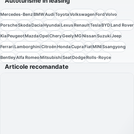
Autoturisme în leasing
Mercedes-Benz
BMW
Audi
Toyota
Volkswagen
Ford
Volvo
Porsche
Skoda
Dacia
Hyundai
Lexus
Renault
Tesla
BYD
Land Rover
Kia
Peugeot
Mazda
Opel
Chery
Geely
MG
Nissan
Suzuki
Jeep
Ferrari
Lamborghini
Citroën
Honda
Cupra
Fiat
MINI
Ssangyong
Bentley
Alfa Romeo
Mitsubishi
Seat
Dodge
Rolls-Royce
Articole recomandate