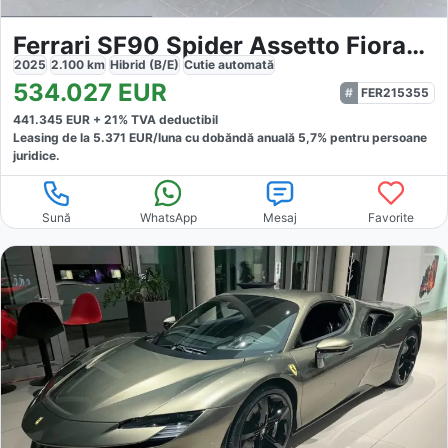
Ferrari SF90 Spider Assetto Fiorano
2025
2.100
km
Hibrid (B/E)
Cutie
automată
534.027
EUR
FER215355
441.345
EUR +
21
% TVA deductibil
Leasing de la
5.371
EUR/luna
cu dobăndă
anuală
5,7
% pentru persoane
juridice.
Sună
WhatsApp
Mesaj
Favorite