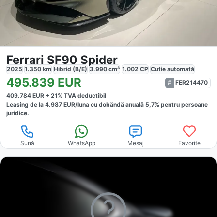
Ferrari SF90 Spider
2025
1.350
km
Hibrid (B/E)
3.990
cm³
1.002
CP
Cutie
automată
495.839
EUR
FER214470
409.784
EUR +
21
% TVA deductibil
Leasing de la
4.987
EUR/luna
cu dobăndă
anuală
5,7
% pentru persoane
juridice.
Sună
WhatsApp
Mesaj
Favorite