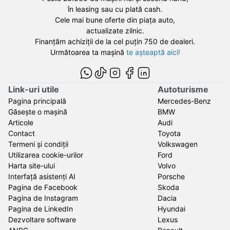
în leasing sau cu plată cash.
Cele mai bune oferte din piața auto,
actualizate zilnic.
Finanțăm achiziții de la
cel puțin 750 de
dealeri.
Următoarea ta mașină
te așteaptă aici!
Link-uri utile
Autoturisme
Pagina principală
Mercedes-Benz
Găsește o mașină
BMW
Articole
Audi
Contact
Toyota
Termeni și condiții
Volkswagen
Utilizarea cookie-urilor
Ford
Harta site-ului
Volvo
Interfață asistenți AI
Porsche
Pagina de Facebook
Skoda
Pagina de Instagram
Dacia
Pagina de LinkedIn
Hyundai
Dezvoltare software
Lexus