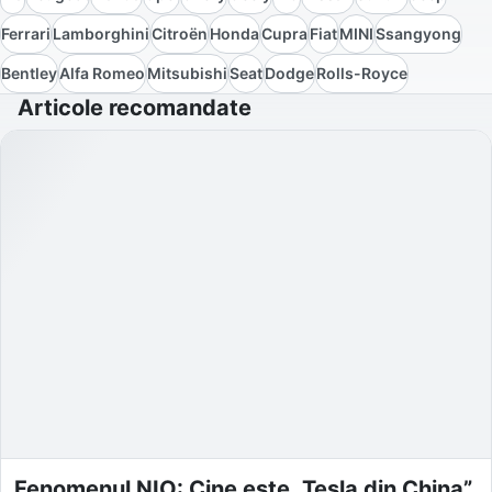
Ferrari
Lamborghini
Citroën
Honda
Cupra
Fiat
MINI
Ssangyong
Bentley
Alfa Romeo
Mitsubishi
Seat
Dodge
Rolls-Royce
Articole recomandate
Fenomenul NIO: Cine este „Tesla din China”,