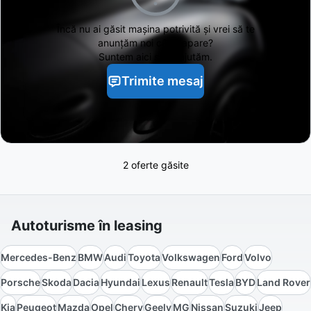
Încă nu ai găsit
mașina potrivită și vrei să te
anunțăm noi când apare?
Suntem aici să te ajutăm.
Trimite mesaj
2 oferte găsite
Autoturisme în leasing
Mercedes-Benz
BMW
Audi
Toyota
Volkswagen
Ford
Volvo
Porsche
Skoda
Dacia
Hyundai
Lexus
Renault
Tesla
BYD
Land Rover
Kia
Peugeot
Mazda
Opel
Chery
Geely
MG
Nissan
Suzuki
Jeep