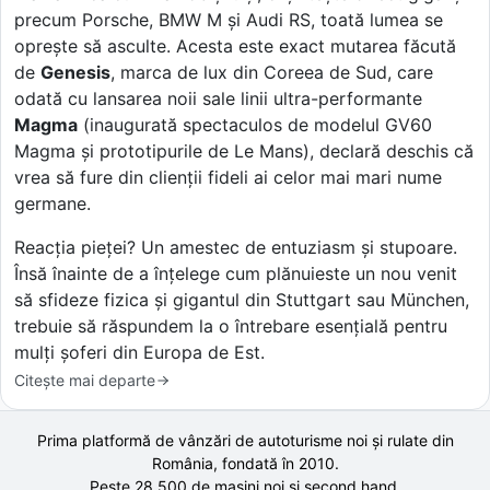
precum Porsche, BMW M și Audi RS, toată lumea se
oprește să asculte. Acesta este exact mutarea făcută
de
Genesis
, marca de lux din Coreea de Sud, care
odată cu lansarea noii sale linii ultra-performante
Magma
(inaugurată spectaculos de modelul GV60
Magma și prototipurile de Le Mans), declară deschis că
vrea să fure din clienții fideli ai celor mai mari nume
germane.
Reacția pieței? Un amestec de entuziasm și stupoare.
Însă înainte de a înțelege cum plănuieste un nou venit
să sfideze fizica și gigantul din Stuttgart sau München,
trebuie să răspundem la o întrebare esențială pentru
mulți șoferi din Europa de Est.
Citește mai departe
Prima platformă de vânzări de autoturisme noi și rulate din
România, fondată în
2010
.
Peste 28.500 de
mașini noi și second hand,