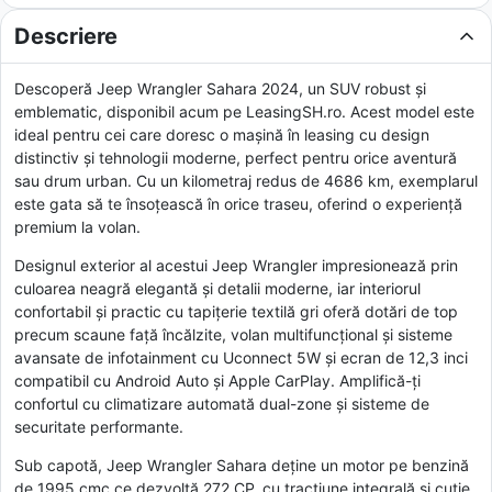
Descriere
Descoperă Jeep Wrangler Sahara 2024, un SUV robust și
emblematic, disponibil acum pe LeasingSH.ro. Acest model este
ideal pentru cei care doresc o mașină în leasing cu design
distinctiv și tehnologii moderne, perfect pentru orice aventură
sau drum urban. Cu un kilometraj redus de 4686 km, exemplarul
este gata să te însoțească în orice traseu, oferind o experiență
premium la volan.
Designul exterior al acestui Jeep Wrangler impresionează prin
culoarea neagră elegantă și detalii moderne, iar interiorul
confortabil și practic cu tapițerie textilă gri oferă dotări de top
precum scaune față încălzite, volan multifuncțional și sisteme
avansate de infotainment cu Uconnect 5W și ecran de 12,3 inci
compatibil cu Android Auto și Apple CarPlay. Amplifică-ți
confortul cu climatizare automată dual-zone și sisteme de
securitate performante.
Sub capotă, Jeep Wrangler Sahara deține un motor pe benzină
de 1995 cmc ce dezvoltă 272 CP, cu tracțiune integrală și cutie