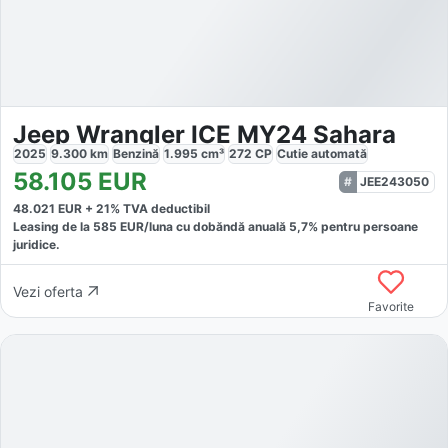
Jeep Wrangler ICE MY24 Sahara
2025
9.300
km
Benzină
1.995
cm³
272
CP
Cutie
automată
58.105
EUR
JEE243050
48.021
EUR +
21
% TVA deductibil
Leasing de la
585
EUR/luna
cu dobăndă
anuală
5,7
% pentru persoane
juridice.
Vezi oferta
Favorite