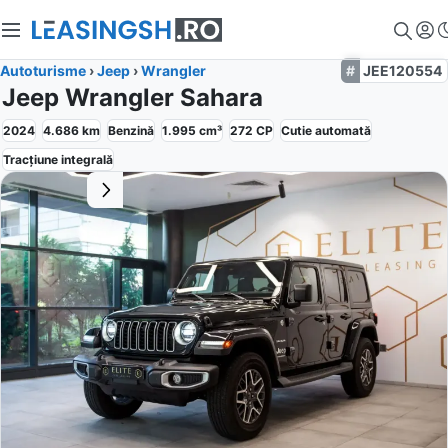
Autoturisme
›
Jeep
›
Wrangler
JEE120554
Jeep Wrangler Sahara
2024
4.686
km
Benzină
1.995
cm³
272
CP
Cutie
automată
Tracțiune
integrală