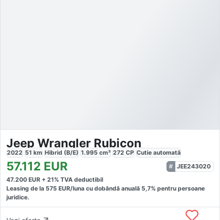
Jeep Wrangler Rubicon
2022
51
km
Hibrid (B/E)
1.995
cm³
272
CP
Cutie
automată
57.112
EUR
JEE243020
47.200
EUR +
21
% TVA deductibil
Leasing de la
575
EUR/luna
cu dobăndă
anuală
5,7
% pentru persoane
juridice.