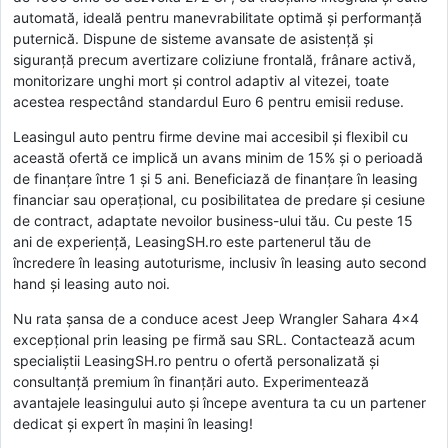
automată, ideală pentru manevrabilitate optimă și performanță
puternică. Dispune de sisteme avansate de asistență și
siguranță precum avertizare coliziune frontală, frânare activă,
monitorizare unghi mort și control adaptiv al vitezei, toate
acestea respectând standardul Euro 6 pentru emisii reduse.
Leasingul auto pentru firme devine mai accesibil și flexibil cu
această ofertă ce implică un avans minim de 15% și o perioadă
de finanțare între 1 și 5 ani. Beneficiază de finanțare în leasing
financiar sau operațional, cu posibilitatea de predare și cesiune
de contract, adaptate nevoilor business-ului tău. Cu peste 15
ani de experiență, LeasingSH.ro este partenerul tău de
încredere în leasing autoturisme, inclusiv în leasing auto second
hand și leasing auto noi.
Nu rata șansa de a conduce acest Jeep Wrangler Sahara 4x4
excepțional prin leasing pe firmă sau SRL. Contactează acum
specialiștii LeasingSH.ro pentru o ofertă personalizată și
consultanță premium în finanțări auto. Experimentează
avantajele leasingului auto și începe aventura ta cu un partener
dedicat și expert în mașini în leasing!