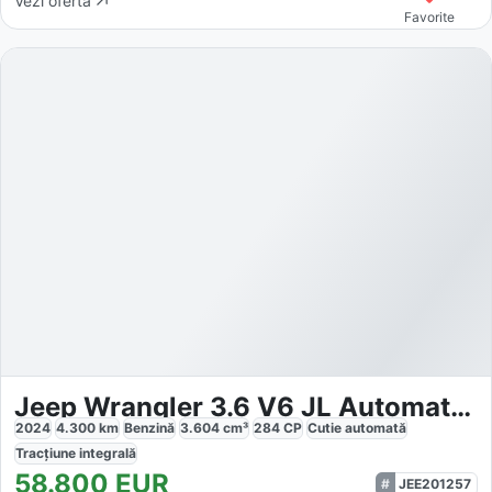
Vezi oferta
Favorite
Jeep Wrangler 3.6 V6 JL Automatik Facelift Hardtop
2024
4.300
km
Benzină
3.604
cm³
284
CP
Cutie
automată
Tracțiune
integrală
58.800
EUR
JEE201257