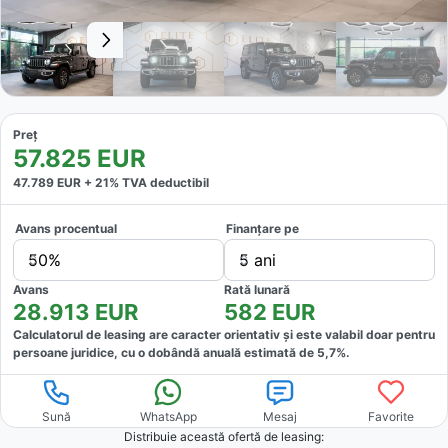
Preț
57.825
EUR
47.789
EUR +
21
% TVA deductibil
Avans procentual
Finanțare pe
50%
5 ani
Avans
Rată lunară
28.913
EUR
582
EUR
Calculatorul de leasing are caracter orientativ și este valabil doar pentru
persoane juridice, cu o dobândă anuală estimată de
5,7
%.
Sună
WhatsApp
Mesaj
Favorite
Distribuie această ofertă
de leasing
: