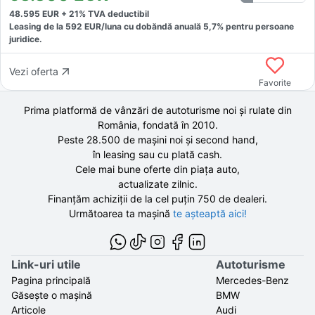
48.595
EUR +
21
% TVA deductibil
Leasing de la
592
EUR/luna
cu dobăndă
anuală
5,7
% pentru persoane
juridice.
Vezi oferta
Favorite
Prima platformă de vânzări de autoturisme noi și rulate din
România, fondată în
2010
.
Peste 28.500 de
mașini noi și second hand,
în leasing sau cu plată cash.
Cele mai bune oferte din piața auto,
actualizate zilnic.
Finanțăm achiziții de la
cel puțin 750 de
dealeri.
Următoarea ta mașină
te așteaptă aici!
Link-uri utile
Autoturisme
Pagina principală
Mercedes-Benz
Găsește o mașină
BMW
Articole
Audi