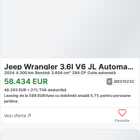
Jeep Wrangler 3.6l V6 JL Automatik Facelift Hardtop
2024
4.300
km
Benzină
3.604
cm³
284
CP
Cutie
automată
58.434
EUR
JEE215232
48.293
EUR +
21
% TVA deductibil
Leasing de la
588
EUR/luna
cu dobăndă
anuală
5,7
% pentru persoane
juridice.
Vezi oferta
Favorite