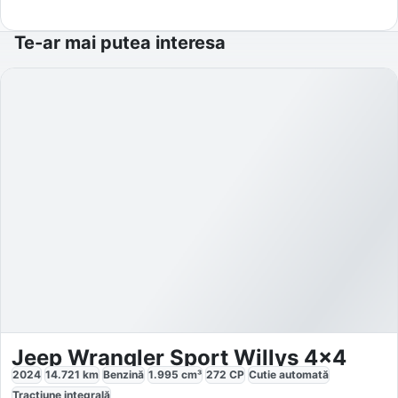
Te-ar mai putea interesa
Jeep Wrangler Sport Willys 4x4
2024
14.721
km
Benzină
1.995
cm³
272
CP
Cutie
automată
Tracțiune
integrală