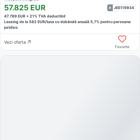
57.825
EUR
JEE119934
47.789
EUR +
21
% TVA deductibil
Leasing de la
582
EUR/luna
cu dobăndă
anuală
5,7
% pentru persoane
juridice.
Vezi oferta
Favorite