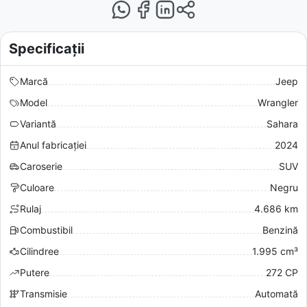
Specificații
Marcă
Jeep
Model
Wrangler
Variantă
Sahara
Anul fabricației
2024
Caroserie
SUV
Culoare
Negru
Rulaj
4.686 km
Combustibil
Benzină
Cilindree
1.995 cm³
Putere
272 CP
Transmisie
Automată