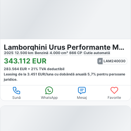
Lamborghini Urus Performante MY24
2025
12.500
km
Benzină
4.000
cm³
666
CP
Cutie
automată
343.112
EUR
LAM240030
283.564
EUR +
21
% TVA deductibil
Leasing de la
3.451
EUR/luna
cu dobăndă
anuală
5,7
% pentru persoane
juridice.
Sună
WhatsApp
Mesaj
Favorite