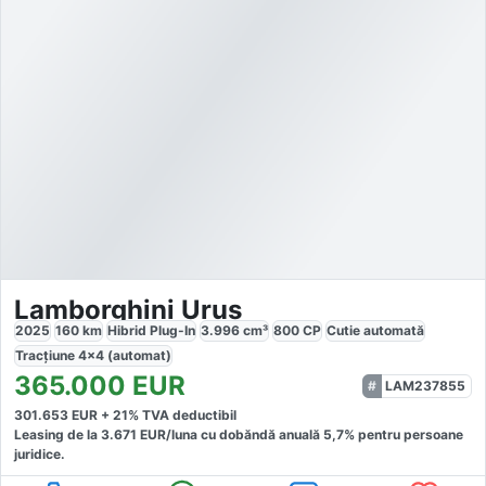
Lamborghini Urus
2025
160
km
Hibrid Plug-In
3.996
cm³
800
CP
Cutie
automată
Tracțiune
4x4 (automat)
365.000
EUR
LAM237855
301.653
EUR +
21
% TVA deductibil
Leasing de la
3.671
EUR/luna
cu dobăndă
anuală
5,7
% pentru persoane
juridice.