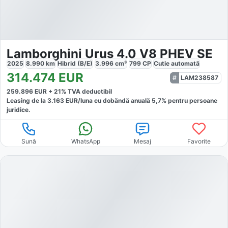
Lamborghini Urus 4.0 V8 PHEV SE
2025
8.990
km
Hibrid (B/E)
3.996
cm³
799
CP
Cutie
automată
314.474
EUR
LAM238587
259.896
EUR +
21
% TVA deductibil
Leasing de la
3.163
EUR/luna
cu dobăndă
anuală
5,7
% pentru persoane
juridice.
Sună
WhatsApp
Mesaj
Favorite