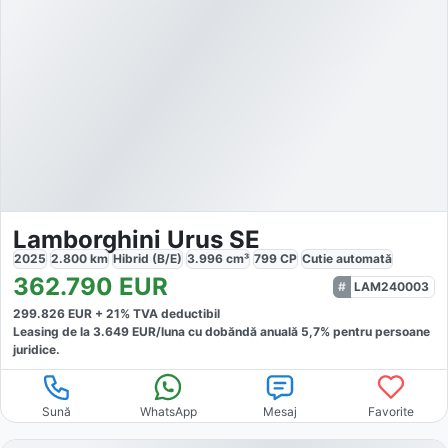
Lamborghini Urus SE
2025
2.800
km
Hibrid (B/E)
3.996
cm³
799
CP
Cutie
automată
362.790
EUR
LAM240003
299.826
EUR +
21
% TVA deductibil
Leasing de la
3.649
EUR/luna
cu dobăndă
anuală
5,7
% pentru persoane
juridice.
Sună
WhatsApp
Mesaj
Favorite