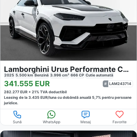
Lamborghini Urus Performante CARBON
2025
5.500
km
Benzină
3.996
cm³
666
CP
Cutie
automată
341.555
EUR
LAM243714
282.277
EUR +
21
% TVA deductibil
Leasing de la
3.435
EUR/luna
cu dobăndă
anuală
5,7
% pentru persoane
juridice.
Sună
WhatsApp
Mesaj
Favorite