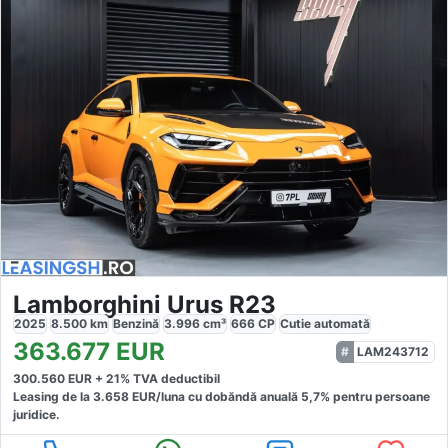
Lamborghini Urus R23
2025
8.500
km
Benzină
3.996
cm³
666
CP
Cutie
automată
363.677
EUR
LAM243712
300.560
EUR +
21
% TVA deductibil
Leasing de la
3.658
EUR/luna
cu dobăndă
anuală
5,7
% pentru persoane
juridice.