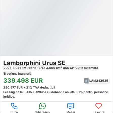
Lamborghini Urus SE
2025
1.041
km
Hibrid (B/E)
3.996
cm³
800
CP
Cutie
automată
Tracțiune
integrală
339.498
EUR
LAM242535
280.577
EUR +
21
% TVA deductibil
Leasing de la
3.415
EUR/luna
cu dobăndă
anuală
5,7
% pentru persoane
juridice.
Sună
WhatsApp
Mesaj
Favorite