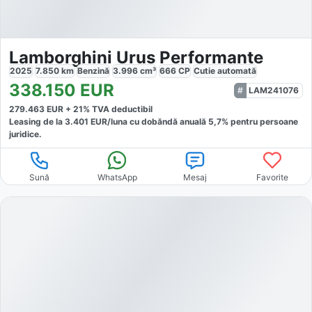
Lamborghini Urus Performante
2025
7.850
km
Benzină
3.996
cm³
666
CP
Cutie
automată
338.150
EUR
LAM241076
279.463
EUR +
21
% TVA deductibil
Leasing de la
3.401
EUR/luna
cu dobăndă
anuală
5,7
% pentru persoane
juridice.
Sună
WhatsApp
Mesaj
Favorite