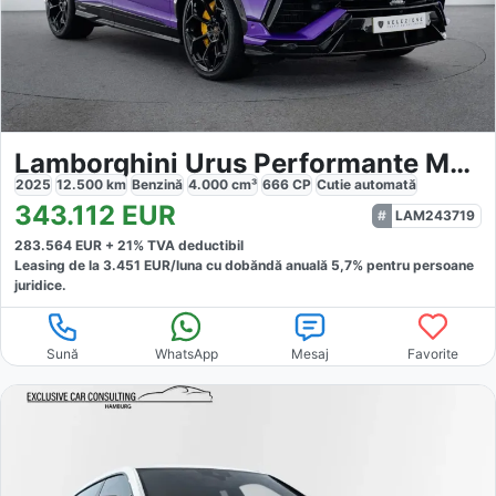
Lamborghini Urus Performante MY24 VAT
2025
12.500
km
Benzină
4.000
cm³
666
CP
Cutie
automată
343.112
EUR
LAM243719
283.564
EUR +
21
% TVA deductibil
Leasing de la
3.451
EUR/luna
cu dobăndă
anuală
5,7
% pentru persoane
juridice.
Sună
WhatsApp
Mesaj
Favorite