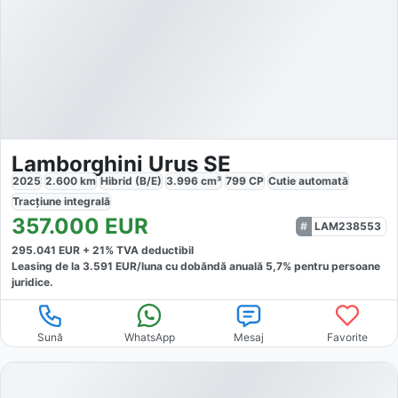
Lamborghini Urus SE
2025
2.600
km
Hibrid (B/E)
3.996
cm³
799
CP
Cutie
automată
Tracțiune
integrală
357.000
EUR
LAM238553
295.041
EUR +
21
% TVA deductibil
Leasing de la
3.591
EUR/luna
cu dobăndă
anuală
5,7
% pentru persoane
juridice.
Sună
WhatsApp
Mesaj
Favorite