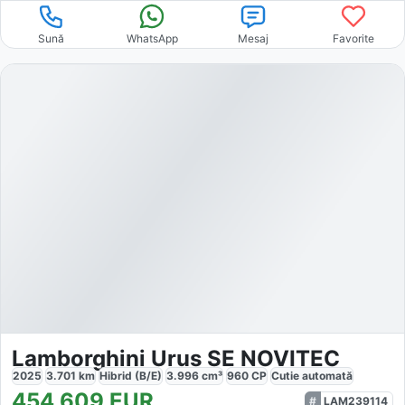
Sună
WhatsApp
Mesaj
Favorite
Lamborghini Urus SE NOVITEC
2025
3.701
km
Hibrid (B/E)
3.996
cm³
960
CP
Cutie
automată
454.609
EUR
LAM239114