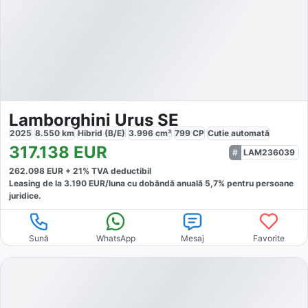
Lamborghini Urus SE
2025
8.550
km
Hibrid (B/E)
3.996
cm³
799
CP
Cutie
automată
317.138
EUR
LAM236039
262.098
EUR +
21
% TVA deductibil
Leasing de la
3.190
EUR/luna
cu dobăndă
anuală
5,7
% pentru persoane
juridice.
Sună
WhatsApp
Mesaj
Favorite