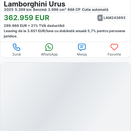
Lamborghini Urus
2025
5.399
km
Benzină
3.996
cm³
666
CP
Cutie
automată
362.959
EUR
LAM243693
299.966
EUR +
21
% TVA deductibil
Leasing de la
3.651
EUR/luna
cu dobăndă
anuală
5,7
% pentru persoane
juridice.
Sună
WhatsApp
Mesaj
Favorite