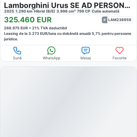
Lamborghini Urus SE AD PERSONAM MATT B&O PANO STYLE 23`ZOLL
2025
1.290
km
Hibrid (B/E)
3.996
cm³
799
CP
Cutie
automată
325.460
EUR
LAM236959
268.975
EUR +
21
% TVA deductibil
Leasing de la
3.273
EUR/luna
cu dobăndă
anuală
5,7
% pentru persoane
juridice.
Sună
WhatsApp
Mesaj
Favorite