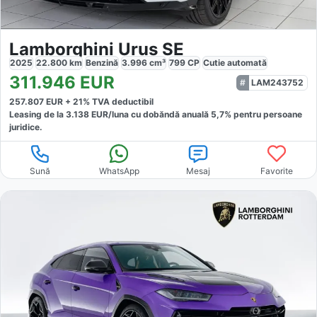
Lamborghini Urus SE
2025
22.800
km
Benzină
3.996
cm³
799
CP
Cutie
automată
311.946
EUR
LAM243752
257.807
EUR +
21
% TVA deductibil
Leasing de la
3.138
EUR/luna
cu dobăndă
anuală
5,7
% pentru persoane
juridice.
Sună
WhatsApp
Mesaj
Favorite