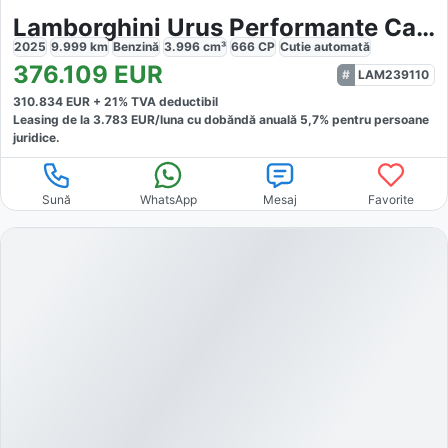
Lamborghini Urus Performante Carbon Ext
2025
9.999
km
Benzină
3.996
cm³
666
CP
Cutie
automată
376.109
EUR
LAM239110
310.834
EUR +
21
% TVA deductibil
Leasing de la
3.783
EUR/luna
cu dobăndă
anuală
5,7
% pentru persoane
juridice.
Sună
WhatsApp
Mesaj
Favorite