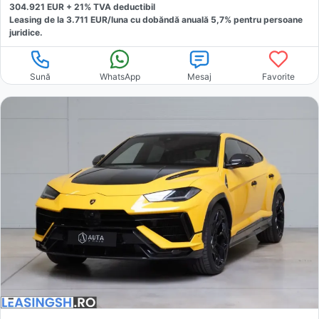
304.921
EUR +
21
% TVA deductibil
Leasing de la
3.711
EUR/luna
cu dobăndă
anuală
5,7
% pentru persoane
juridice.
Sună
WhatsApp
Mesaj
Favorite