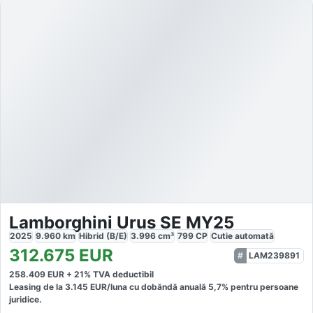
Lamborghini Urus SE MY25
2025
9.960
km
Hibrid (B/E)
3.996
cm³
799
CP
Cutie
automată
312.675
EUR
LAM239891
258.409
EUR +
21
% TVA deductibil
Leasing de la
3.145
EUR/luna
cu dobăndă
anuală
5,7
% pentru persoane
juridice.