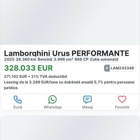
Lamborghini Urus PERFORMANTE
2025
28.360
km
Benzină
3.996
cm³
666
CP
Cutie
automată
328.033
EUR
LAM243346
271.102
EUR +
21
% TVA deductibil
Leasing de la
3.299
EUR/luna
cu dobăndă
anuală
5,7
% pentru persoane
juridice.
Sună
WhatsApp
Mesaj
Favorite