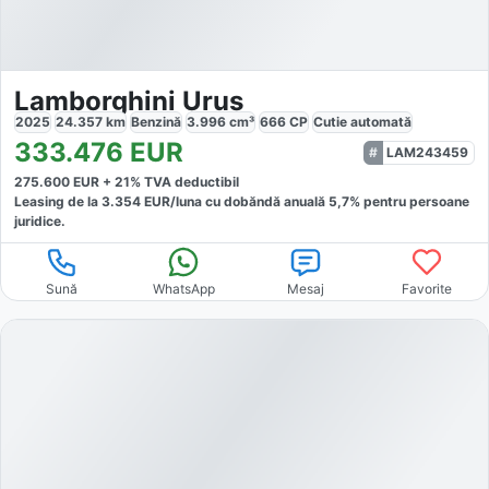
Lamborghini Urus
2025
24.357
km
Benzină
3.996
cm³
666
CP
Cutie
automată
333.476
EUR
LAM243459
275.600
EUR +
21
% TVA deductibil
Leasing de la
3.354
EUR/luna
cu dobăndă
anuală
5,7
% pentru persoane
juridice.
Sună
WhatsApp
Mesaj
Favorite