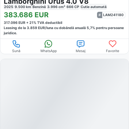
Lamborghini Urus 4.0 V8
2025
9.500
km
Benzină
3.996
cm³
666
CP
Cutie
automată
383.686
EUR
LAM241180
317.096
EUR +
21
% TVA deductibil
Leasing de la
3.859
EUR/luna
cu dobăndă
anuală
5,7
% pentru persoane
juridice.
Sună
WhatsApp
Mesaj
Favorite