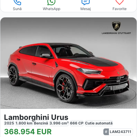
Sună
WhatsApp
Mesaj
Favorite
Lamborghini Urus
2025
1.800
km
Benzină
3.996
cm³
666
CP
Cutie
automată
368.954
EUR
LAM243711