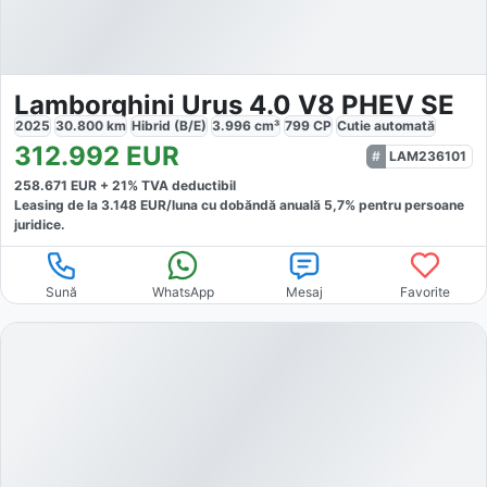
Lamborghini Urus 4.0 V8 PHEV SE
2025
30.800
km
Hibrid (B/E)
3.996
cm³
799
CP
Cutie
automată
312.992
EUR
LAM236101
258.671
EUR +
21
% TVA deductibil
Leasing de la
3.148
EUR/luna
cu dobăndă
anuală
5,7
% pentru persoane
juridice.
Sună
WhatsApp
Mesaj
Favorite