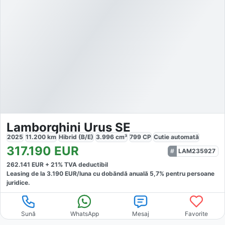
Lamborghini Urus SE
2025
11.200
km
Hibrid (B/E)
3.996
cm³
799
CP
Cutie
automată
317.190
EUR
LAM235927
262.141
EUR +
21
% TVA deductibil
Leasing de la
3.190
EUR/luna
cu dobăndă
anuală
5,7
% pentru persoane
juridice.
Sună
WhatsApp
Mesaj
Favorite