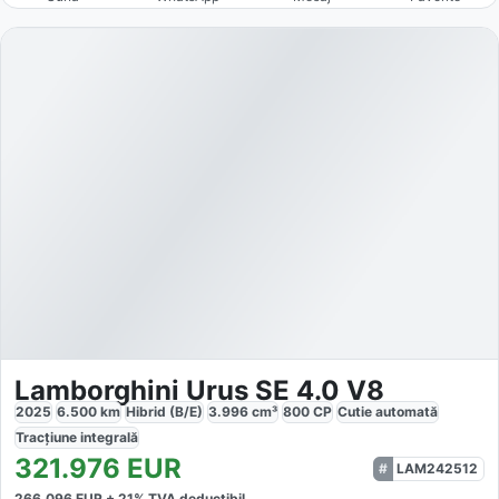
Lamborghini Urus SE 4.0 V8
2025
6.500
km
Hibrid (B/E)
3.996
cm³
800
CP
Cutie
automată
Tracțiune
integrală
321.976
EUR
LAM242512
266.096
EUR +
21
% TVA deductibil