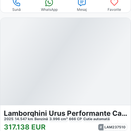
Sună
WhatsApp
Mesaj
Favorite
Lamborghini Urus Performante Carbon Akra Pano ADAS B&O
2025
14.547
km
Benzină
3.996
cm³
666
CP
Cutie
automată
317.138
EUR
LAM237510