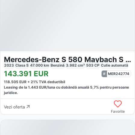
Mercedes-Benz S 580 Maybach S 580 4M
2023
Clasa S
47.000
km
Benzină
3.982
cm³
503
CP
Cutie
automată
143.391
EUR
MER242774
118.505
EUR +
21
% TVA deductibil
Leasing de la
1.443
EUR/luna
cu dobăndă
anuală
5,7
% pentru persoane
juridice.
Vezi oferta
Favorite