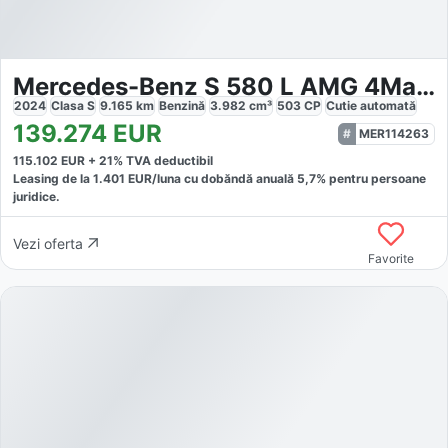
Mercedes-Benz S 580 L AMG 4Matic
2024
Clasa S
9.165
km
Benzină
3.982
cm³
503
CP
Cutie
automată
139.274
EUR
MER114263
115.102
EUR +
21
% TVA deductibil
Leasing de la
1.401
EUR/luna
cu dobăndă
anuală
5,7
% pentru persoane
juridice.
Vezi oferta
Favorite