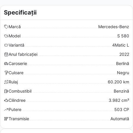
Specificații
Marcă
Mercedes-Benz
Model
S 580
Variantă
4Matic L
Anul fabricației
2022
Caroserie
Berlină
Culoare
Negru
Rulaj
60.200 km
Combustibil
Benzină
Cilindree
3.982 cm³
Putere
503 CP
Transmisie
Automată