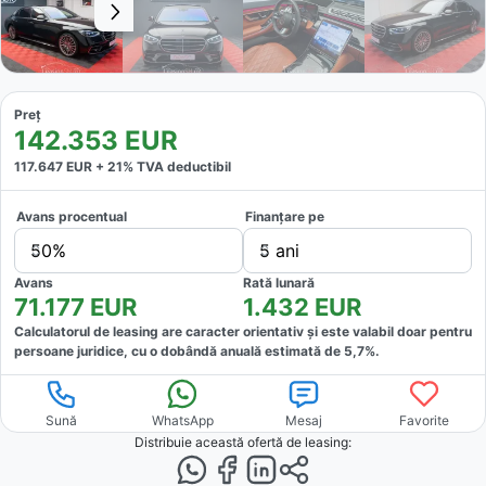
Preț
142.353
EUR
117.647
EUR +
21
% TVA deductibil
Avans procentual
Finanțare pe
50%
5 ani
Avans
Rată lunară
71.177
EUR
1.432
EUR
Calculatorul de leasing are caracter orientativ și este valabil doar pentru
persoane juridice, cu o dobândă anuală estimată de
5,7
%.
Sună
WhatsApp
Mesaj
Favorite
Distribuie această ofertă
de leasing
: