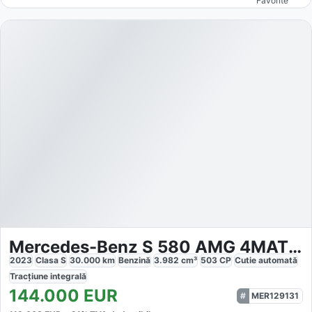
Favorite
Mercedes-Benz S 580 AMG 4MATIC
2023
Clasa S
30.000
km
Benzină
3.982
cm³
503
CP
Cutie
automată
Tracțiune
integrală
144.000
EUR
MER129131