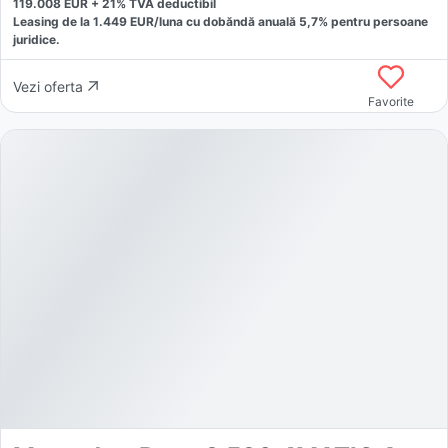
119.008
EUR +
21
% TVA deductibil
Leasing de la
1.449
EUR/luna
cu dobăndă
anuală
5,7
% pentru persoane
juridice.
Vezi oferta
Favorite