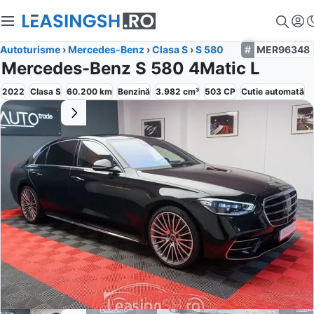
Autoturisme
›
Mercedes-Benz
›
Clasa S
›
S 580
MER96348
Mercedes-Benz S 580 4Matic L
2022
Clasa S
60.200
km
Benzină
3.982
cm³
503
CP
Cutie
automată