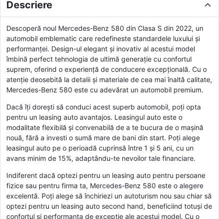
Descriere
Descoperă noul Mercedes-Benz 580 din Clasa S din 2022, un
automobil emblematic care redefineste standardele luxului și
performanței. Design-ul elegant și inovativ al acestui model
îmbină perfect tehnologia de ultimă generație cu confortul
suprem, oferind o experiență de conducere excepțională. Cu o
atenție deosebită la detalii și materiale de cea mai înaltă calitate,
Mercedes-Benz 580 este cu adevărat un automobil premium.
Dacă îți dorești să conduci acest superb automobil, poți opta
pentru un leasing auto avantajos. Leasingul auto este o
modalitate flexibilă și convenabilă de a te bucura de o mașină
nouă, fără a investi o sumă mare de bani din start. Poți alege
leasingul auto pe o perioadă cuprinsă între 1 și 5 ani, cu un
avans minim de 15%, adaptându-te nevoilor tale financiare.
Indiferent dacă optezi pentru un leasing auto pentru persoane
fizice sau pentru firma ta, Mercedes-Benz 580 este o alegere
excelentă. Poți alege să închiriezi un autoturism nou sau chiar să
optezi pentru un leasing auto second hand, beneficiind totuși de
confortul și performanța de excepție ale acestui model. Cu o