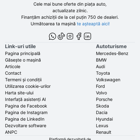
Cele mai bune oferte din piața auto,
actualizate zilnic.
Finanțăm achiziții de la
cel puțin 750 de
dealeri.
Următoarea ta mașină
te așteaptă aici!
Link-uri utile
Autoturisme
Pagina principală
Mercedes-Benz
Găsește o mașină
BMW
Articole
Audi
Contact
Toyota
Termeni și condiții
Volkswagen
Utilizarea cookie-urilor
Ford
Harta site-ului
Volvo
Interfață asistenți AI
Porsche
Pagina de Facebook
Skoda
Pagina de Instagram
Dacia
Pagina de LinkedIn
Hyundai
Dezvoltare software
Lexus
ANPC
Renault
Platformă dezvoltată de