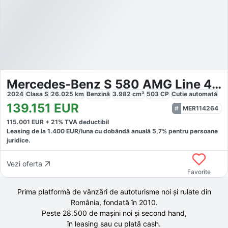
Mercedes-Benz S 580 AMG Line 4Matic
2024
Clasa S
26.025
km
Benzină
3.982
cm³
503
CP
Cutie
automată
139.151
EUR
MER114264
115.001
EUR +
21
% TVA deductibil
Leasing de la
1.400
EUR/luna
cu dobăndă
anuală
5,7
% pentru persoane
juridice.
Vezi oferta
Favorite
Prima platformă de vânzări de autoturisme noi și rulate din
România, fondată în
2010
.
Peste 28.500 de
mașini noi și second hand,
în leasing sau cu plată cash.