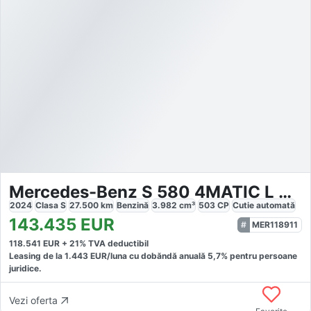
Mercedes-Benz S 580 4MATIC L AMG Line MY25
2024
Clasa S
27.500
km
Benzină
3.982
cm³
503
CP
Cutie
automată
143.435
EUR
MER118911
118.541
EUR +
21
% TVA deductibil
Leasing de la
1.443
EUR/luna
cu dobăndă
anuală
5,7
% pentru persoane
juridice.
Vezi oferta