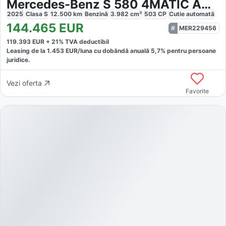
Mercedes-Benz S 580 4MATIC AMG Night Exklusiv High-End
2025
Clasa S
12.500
km
Benzină
3.982
cm³
503
CP
Cutie
automată
144.465
EUR
MER229456
119.393
EUR +
21
% TVA deductibil
Leasing de la
1.453
EUR/luna
cu dobăndă
anuală
5,7
% pentru persoane
juridice.
Vezi oferta
Favorite