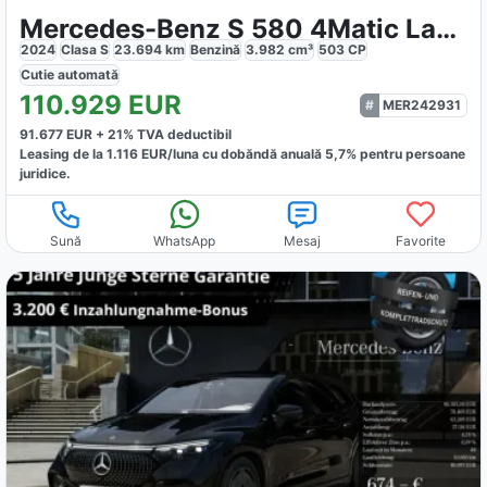
Mercedes-Benz S 580 4Matic Lang AMG Line Night Exklusiv
2024
Clasa S
23.694
km
Benzină
3.982
cm³
503
CP
Cutie
automată
110.929
EUR
MER242931
91.677
EUR +
21
% TVA deductibil
Leasing de la
1.116
EUR/luna
cu dobăndă
anuală
5,7
% pentru persoane
juridice.
Sună
WhatsApp
Mesaj
Favorite