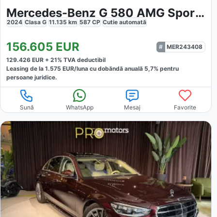
Mercedes-Benz G 580 AMG Sport Edition
2024
Clasa G
11.135
km
587
CP
Cutie
automată
156.605
EUR
MER243408
129.426
EUR +
21
% TVA deductibil
Leasing de la
1.575
EUR/luna
cu dobăndă
anuală
5,7
% pentru
persoane juridice.
Sună
WhatsApp
Mesaj
Favorite