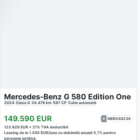
Mercedes-Benz G 580 Edition One
2024
Clasa G
24.478
km
587
CP
Cutie
automată
149.590
EUR
MER240239
123.628
EUR +
21
% TVA deductibil
Leasing de la
1.505
EUR/luna
cu dobăndă
anuală
5,7
% pentru
persoane juridice.