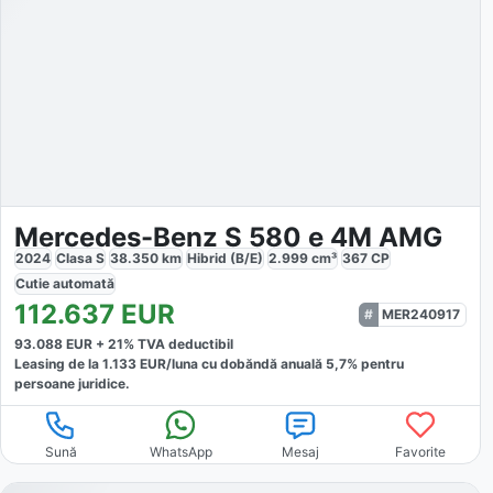
Mercedes-Benz S 580 e 4M AMG
2024
Clasa S
38.350
km
Hibrid (B/E)
2.999
cm³
367
CP
Cutie
automată
112.637
EUR
MER240917
93.088
EUR +
21
% TVA deductibil
Leasing de la
1.133
EUR/luna
cu dobăndă
anuală
5,7
% pentru
persoane juridice.
Sună
WhatsApp
Mesaj
Favorite