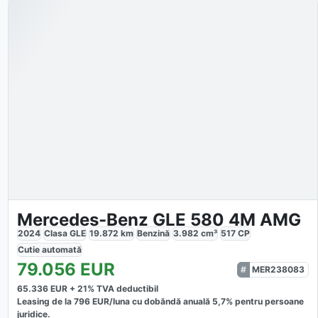
Mercedes-Benz GLE 580 4M AMG
2024
Clasa GLE
19.872
km
Benzină
3.982
cm³
517
CP
Cutie
automată
79.056
EUR
MER238083
65.336
EUR +
21
% TVA deductibil
Leasing de la
796
EUR/luna
cu dobăndă
anuală
5,7
% pentru persoane
juridice.