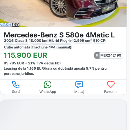
Mercedes-Benz S 580e 4Matic L
2024
Clasa S
18.000
km
Hibrid Plug-In
2.999
cm³
510
CP
Cutie
automată
Tracțiune
4x4 (manual)
115.900
EUR
MER242199
95.785
EUR +
21
% TVA deductibil
Leasing de la
1.166
EUR/luna
cu dobăndă
anuală
5,7
% pentru
persoane juridice.
Sună
WhatsApp
Mesaj
Favorite