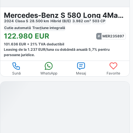
Mercedes-Benz S 580 Long 4Matic AMG Line
2024
Clasa S
28.500
km
Hibrid (B/E)
3.982
cm³
503
CP
Cutie
automată
Tracțiune
integrală
122.980
EUR
MER235897
101.636
EUR +
21
% TVA deductibil
Leasing de la
1.237
EUR/luna
cu dobăndă
anuală
5,7
% pentru
persoane juridice.
Sună
WhatsApp
Mesaj
Favorite