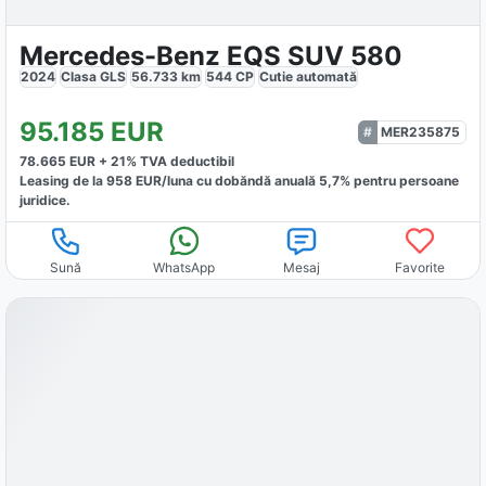
Mercedes-Benz EQS SUV 580
2024
Clasa GLS
56.733
km
544
CP
Cutie
automată
95.185
EUR
MER235875
78.665
EUR +
21
% TVA deductibil
Leasing de la
958
EUR/luna
cu dobăndă
anuală
5,7
% pentru persoane
juridice.
Sună
WhatsApp
Mesaj
Favorite