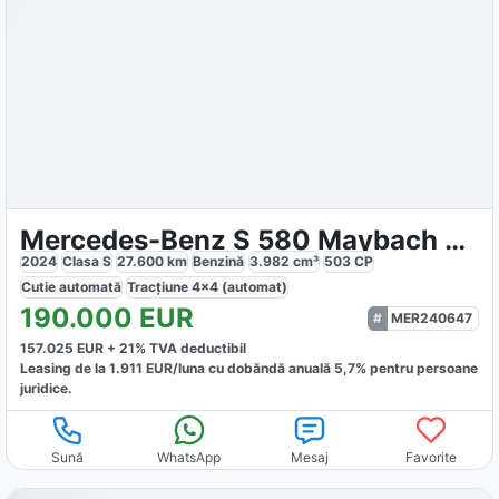
Mercedes-Benz S 580 Maybach 4Matic MHEV Long
2024
Clasa S
27.600
km
Benzină
3.982
cm³
503
CP
Cutie
automată
Tracțiune
4x4 (automat)
190.000
EUR
MER240647
157.025
EUR +
21
% TVA deductibil
Leasing de la
1.911
EUR/luna
cu dobăndă
anuală
5,7
% pentru persoane
juridice.
Sună
WhatsApp
Mesaj
Favorite