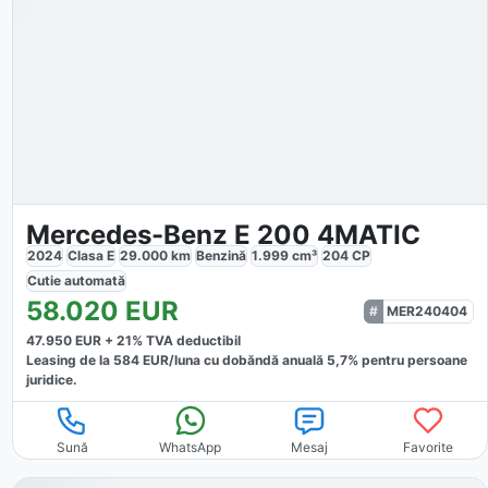
Mercedes-Benz E 200 4MATIC
2024
Clasa E
29.000
km
Benzină
1.999
cm³
204
CP
Cutie
automată
58.020
EUR
MER240404
47.950
EUR +
21
% TVA deductibil
Leasing de la
584
EUR/luna
cu dobăndă
anuală
5,7
% pentru persoane
juridice.
Sună
WhatsApp
Mesaj
Favorite