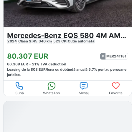
Mercedes-Benz EQS 580 4M AMG Sport Premium Distr.
2024
Clasa S
45.340
km
523
CP
Cutie
automată
80.307
EUR
MER241181
66.369
EUR +
21
% TVA deductibil
Leasing de la
808
EUR/luna
cu dobăndă
anuală
5,7
% pentru persoane
juridice.
Sună
WhatsApp
Mesaj
Favorite