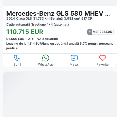
Mercedes-Benz GLS 580 MHEV 4MATIC Aut
2024
Clasa GLS
31.733
km
Benzină
3.982
cm³
517
CP
Cutie
automată
Tracțiune
4x4 (automat)
110.715
EUR
MER235595
91.500
EUR +
21
% TVA deductibil
Leasing de la
1.114
EUR/luna
cu dobăndă
anuală
5,7
% pentru persoane
juridice.
Sună
WhatsApp
Mesaj
Favorite