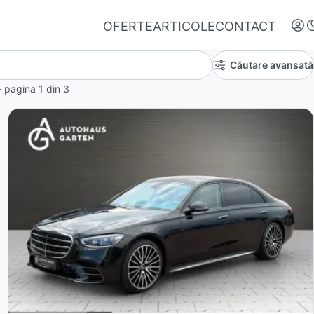
OFERTE
ARTICOLE
CONTACT
Căutare avansată
 – pagina
1
din
3
Autentifică-te
Nu ai oferte favorite