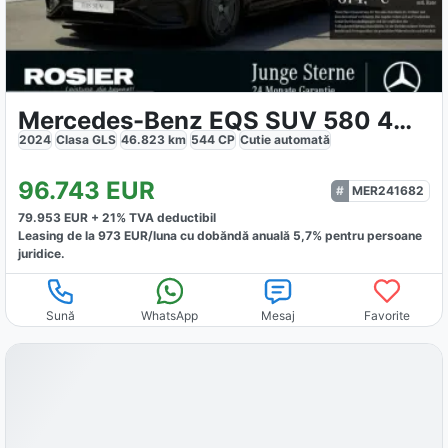
Mercedes-Benz EQS SUV 580 4M AMG Sport Premium
2024
Clasa GLS
46.823
km
544
CP
Cutie
automată
96.743
EUR
MER241682
79.953
EUR +
21
% TVA deductibil
Leasing de la
973
EUR/luna
cu dobăndă
anuală
5,7
% pentru persoane
juridice.
Sună
WhatsApp
Mesaj
Favorite