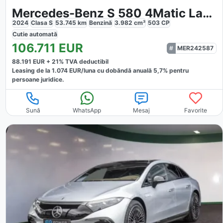
Mercedes-Benz S 580 4Matic Lang AMG
2024
Clasa S
53.745
km
Benzină
3.982
cm³
503
CP
Cutie
automată
106.711
EUR
MER242587
88.191
EUR +
21
% TVA deductibil
Leasing de la
1.074
EUR/luna
cu dobăndă
anuală
5,7
% pentru
persoane juridice.
Sună
WhatsApp
Mesaj
Favorite