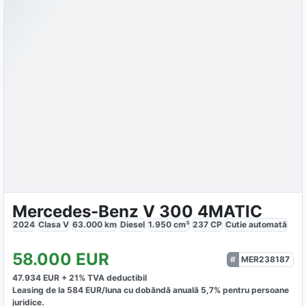
Mercedes-Benz V 300 4MATIC
2024
Clasa V
63.000
km
Diesel
1.950
cm³
237
CP
Cutie
automată
58.000
EUR
MER238187
47.934
EUR +
21
% TVA deductibil
Leasing de la
584
EUR/luna
cu dobăndă
anuală
5,7
% pentru persoane
juridice.