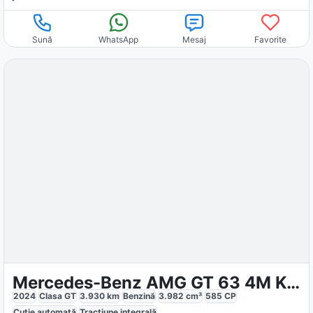
Sună
WhatsApp
Mesaj
Favorite
Mercedes-Benz AMG GT 63 4M Keramik Carbon MANUFAKTUR
2024
Clasa GT
3.930
km
Benzină
3.982
cm³
585
CP
Cutie
automată
Tracțiune
integrală