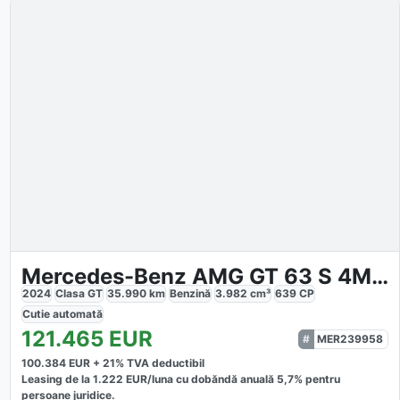
Mercedes-Benz AMG GT 63 S 4Matic
2024
Clasa GT
35.990
km
Benzină
3.982
cm³
639
CP
Cutie
automată
121.465
EUR
MER239958
100.384
EUR +
21
% TVA deductibil
Leasing de la
1.222
EUR/luna
cu dobăndă
anuală
5,7
% pentru
persoane juridice.