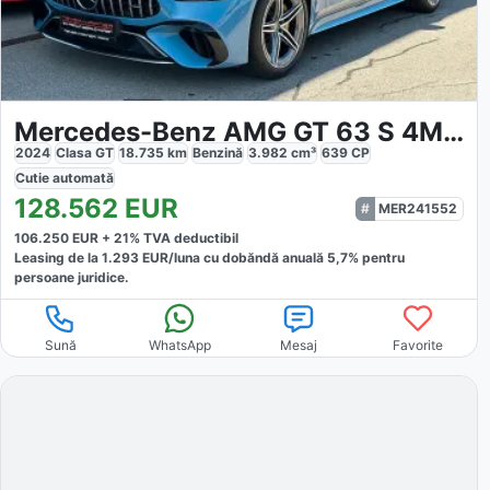
Mercedes-Benz AMG GT 63 S 4MATIC Limousine
2024
Clasa GT
18.735
km
Benzină
3.982
cm³
639
CP
Cutie
automată
128.562
EUR
MER241552
106.250
EUR +
21
% TVA deductibil
Leasing de la
1.293
EUR/luna
cu dobăndă
anuală
5,7
% pentru
persoane juridice.
Sună
WhatsApp
Mesaj
Favorite