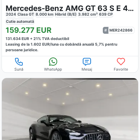
Mercedes-Benz AMG GT 63 S E 4Matic Performance Manufaktur
2024
Clasa GT
8.000
km
Hibrid (B/E)
3.982
cm³
639
CP
Cutie
automată
159.277
EUR
MER242866
131.634
EUR +
21
% TVA deductibil
Leasing de la
1.602
EUR/luna
cu dobăndă
anuală
5,7
% pentru
persoane juridice.
Sună
WhatsApp
Mesaj
Favorite