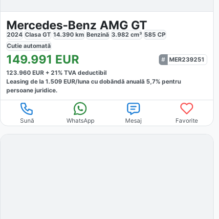
Mercedes-Benz AMG GT
2024
Clasa GT
14.390
km
Benzină
3.982
cm³
585
CP
Cutie
automată
149.991
EUR
MER239251
123.960
EUR +
21
% TVA deductibil
Leasing de la
1.509
EUR/luna
cu dobăndă
anuală
5,7
% pentru
persoane juridice.
Sună
WhatsApp
Mesaj
Favorite