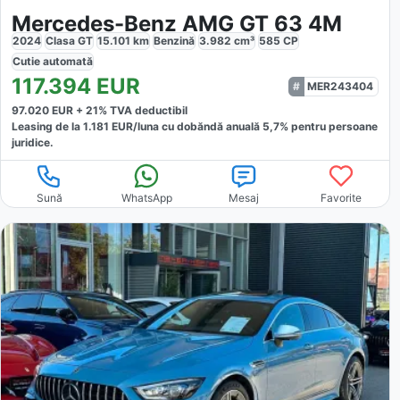
Mercedes-Benz AMG GT 63 4M
2024
Clasa GT
15.101
km
Benzină
3.982
cm³
585
CP
Cutie
automată
117.394
EUR
MER243404
97.020
EUR +
21
% TVA deductibil
Leasing de la
1.181
EUR/luna
cu dobăndă
anuală
5,7
% pentru persoane
juridice.
Sună
WhatsApp
Mesaj
Favorite