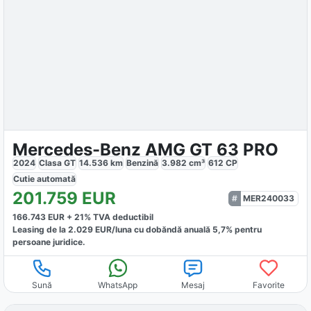
Mercedes-Benz AMG GT 63 PRO
2024
Clasa GT
14.536
km
Benzină
3.982
cm³
612
CP
Cutie
automată
201.759
EUR
MER240033
166.743
EUR +
21
% TVA deductibil
Leasing de la
2.029
EUR/luna
cu dobăndă
anuală
5,7
% pentru
persoane juridice.
Sună
WhatsApp
Mesaj
Favorite