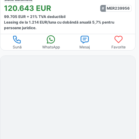
120.643
EUR
MER239956
99.705
EUR +
21
% TVA deductibil
Leasing de la
1.214
EUR/luna
cu dobăndă
anuală
5,7
% pentru
persoane juridice.
Sună
WhatsApp
Mesaj
Favorite