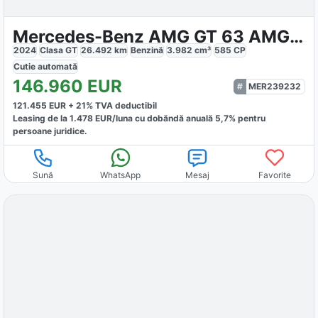
Mercedes-Benz AMG GT 63 AMG 4M
2024
Clasa GT
26.492
km
Benzină
3.982
cm³
585
CP
Cutie
automată
146.960
EUR
MER239232
121.455
EUR +
21
% TVA deductibil
Leasing de la
1.478
EUR/luna
cu dobăndă
anuală
5,7
% pentru
persoane juridice.
Sună
WhatsApp
Mesaj
Favorite