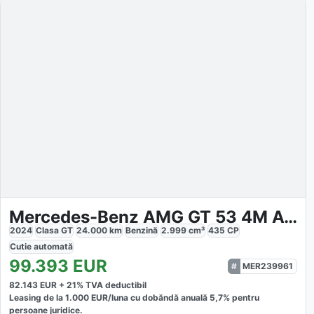
Mercedes-Benz AMG GT 53 4M Aero Sport
2024
Clasa GT
24.000
km
Benzină
2.999
cm³
435
CP
Cutie
automată
99.393
EUR
MER239961
82.143
EUR +
21
% TVA deductibil
Leasing de la
1.000
EUR/luna
cu dobăndă
anuală
5,7
% pentru
persoane juridice.