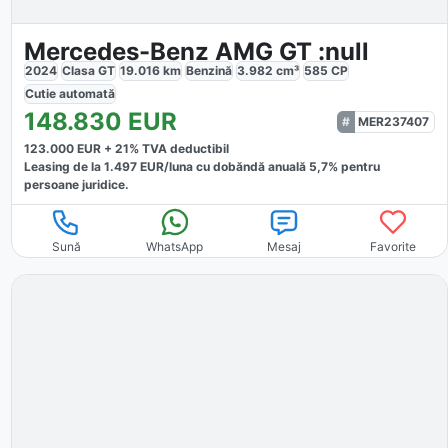
Mercedes-Benz AMG GT :null
2024
Clasa GT
19.016
km
Benzină
3.982
cm³
585
CP
Cutie
automată
148.830
EUR
MER237407
123.000
EUR +
21
% TVA deductibil
Leasing de la
1.497
EUR/luna
cu dobăndă
anuală
5,7
% pentru
persoane juridice.
Sună
WhatsApp
Mesaj
Favorite