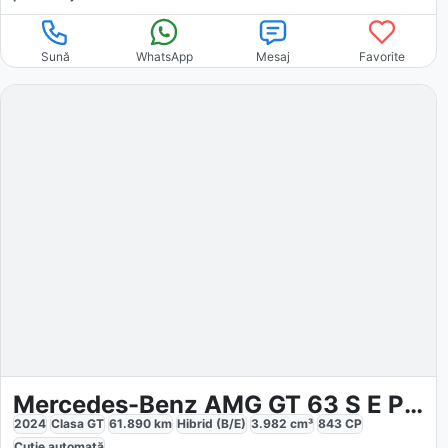
Sună
WhatsApp
Mesaj
Favorite
Mercedes-Benz AMG GT 63 S E Performance
2024
Clasa GT
61.890
km
Hibrid (B/E)
3.982
cm³
843
CP
Cutie
automată