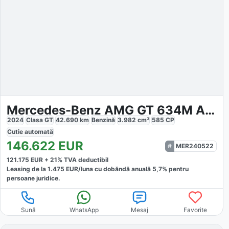
Mercedes-Benz AMG GT 634M AMG Prem Night II
2024
Clasa GT
42.690
km
Benzină
3.982
cm³
585
CP
Cutie
automată
146.622
EUR
MER240522
121.175
EUR +
21
% TVA deductibil
Leasing de la
1.475
EUR/luna
cu dobăndă
anuală
5,7
% pentru
persoane juridice.
Sună
WhatsApp
Mesaj
Favorite