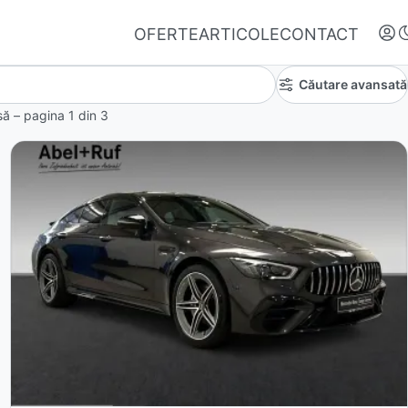
OFERTE
ARTICOLE
CONTACT
Căutare avansată
insă – pagina
1
din
3
Autentifică-te
Nu ai oferte favorite