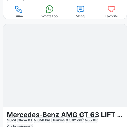
Sună
WhatsApp
Mesaj
Favorite
Mercedes-Benz AMG GT 63 LIFT AERO PERF.SITZ 360 BURM
2024
Clasa GT
5.050
km
Benzină
3.982
cm³
585
CP
Cutie
automată