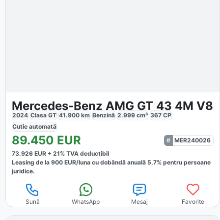
Mercedes-Benz AMG GT 43 4M V8
2024
Clasa GT
41.900
km
Benzină
2.999
cm³
367
CP
Cutie
automată
89.450
EUR
MER240026
73.926
EUR +
21
% TVA deductibil
Leasing de la
900
EUR/luna
cu dobăndă
anuală
5,7
% pentru persoane
juridice.
Sună
WhatsApp
Mesaj
Favorite