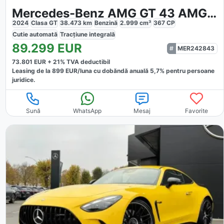
Mercedes-Benz AMG GT 43 AMG 4M
2024
Clasa GT
38.473
km
Benzină
2.999
cm³
367
CP
Cutie
automată
Tracțiune
integrală
89.299
EUR
MER242843
73.801
EUR +
21
% TVA deductibil
Leasing de la
899
EUR/luna
cu dobăndă
anuală
5,7
% pentru persoane
juridice.
Sună
WhatsApp
Mesaj
Favorite