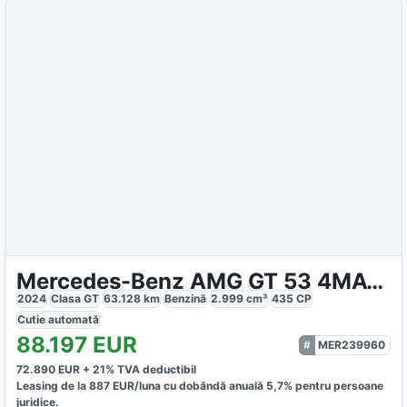
Mercedes-Benz AMG GT 53 4MATIC
2024
Clasa GT
63.128
km
Benzină
2.999
cm³
435
CP
Cutie
automată
88.197
EUR
MER239960
72.890
EUR +
21
% TVA deductibil
Leasing de la
887
EUR/luna
cu dobăndă
anuală
5,7
% pentru persoane
juridice.