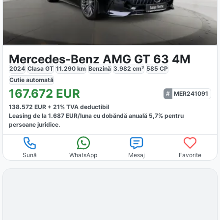
Mercedes-Benz AMG GT 63 4M
2024
Clasa GT
11.290
km
Benzină
3.982
cm³
585
CP
Cutie
automată
167.672
EUR
MER241091
138.572
EUR +
21
% TVA deductibil
Leasing de la
1.687
EUR/luna
cu dobăndă
anuală
5,7
% pentru
persoane juridice.
Sună
WhatsApp
Mesaj
Favorite