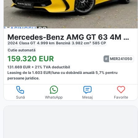
Mercedes-Benz AMG GT 63 4M AMG
2024
Clasa GT
4.999
km
Benzină
3.982
cm³
585
CP
Cutie
automată
159.320
EUR
MER241050
131.669
EUR +
21
% TVA deductibil
Leasing de la
1.603
EUR/luna
cu dobăndă
anuală
5,7
% pentru
persoane juridice.
Sună
WhatsApp
Mesaj
Favorite