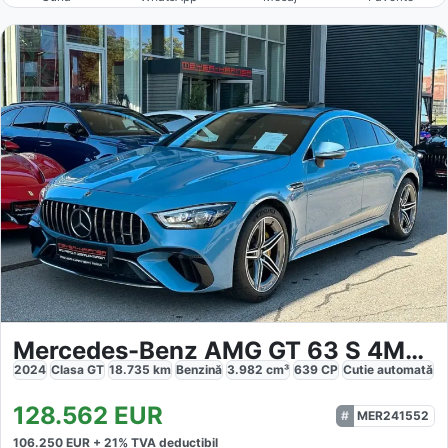
Mercedes-Benz AMG GT 63 S 4MATIC Limousine
2024
Clasa GT
18.735
km
Benzină
3.982
cm³
639
CP
Cutie
automată
128.562
EUR
MER241552
106.250
EUR +
21
% TVA deductibil