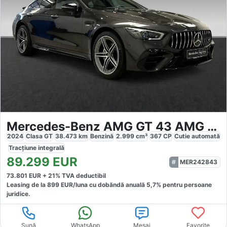
Mercedes-Benz AMG GT 43 AMG 4M
2024
Clasa GT
38.473
km
Benzină
2.999
cm³
367
CP
Cutie
automată
Tracțiune
integrală
89.299
EUR
MER242843
73.801
EUR +
21
% TVA deductibil
Leasing de la
899
EUR/luna
cu dobăndă
anuală
5,7
% pentru persoane
juridice.
Sună
WhatsApp
Mesaj
Favorite