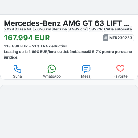
Mercedes-Benz AMG GT 63 LIFT AERO PERF.SITZ 360 BURM
2024
Clasa GT
5.050
km
Benzină
3.982
cm³
585
CP
Cutie
automată
167.994
EUR
MER239253
138.838
EUR +
21
% TVA deductibil
Leasing de la
1.690
EUR/luna
cu dobăndă
anuală
5,7
% pentru persoane
juridice.
Sună
WhatsApp
Mesaj
Favorite