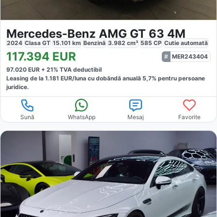
Mercedes-Benz AMG GT 63 4M
2024
Clasa GT
15.101
km
Benzină
3.982
cm³
585
CP
Cutie
automată
117.394
EUR
MER243404
97.020
EUR +
21
% TVA deductibil
Leasing de la
1.181
EUR/luna
cu dobăndă
anuală
5,7
% pentru persoane
juridice.
Sună
WhatsApp
Mesaj
Favorite