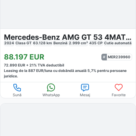
Mercedes-Benz AMG GT 53 4MATIC
2024
Clasa GT
63.128
km
Benzină
2.999
cm³
435
CP
Cutie
automată
88.197
EUR
MER239960
72.890
EUR +
21
% TVA deductibil
Leasing de la
887
EUR/luna
cu dobăndă
anuală
5,7
% pentru persoane
juridice.
Sună
WhatsApp
Mesaj
Favorite