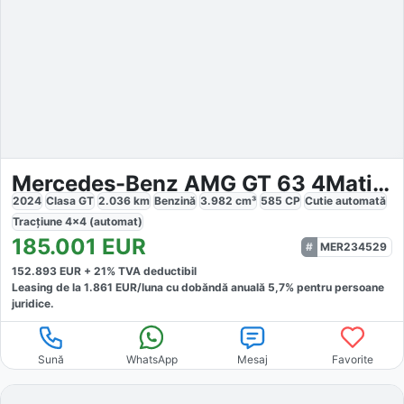
Mercedes-Benz AMG GT 63 4Matic+
2024
Clasa GT
2.036
km
Benzină
3.982
cm³
585
CP
Cutie
automată
Tracțiune
4x4 (automat)
185.001
EUR
MER234529
152.893
EUR +
21
% TVA deductibil
Leasing de la
1.861
EUR/luna
cu dobăndă
anuală
5,7
% pentru persoane
juridice.
Sună
WhatsApp
Mesaj
Favorite