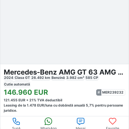
Mercedes-Benz AMG GT 63 AMG 4M
2024
Clasa GT
26.492
km
Benzină
3.982
cm³
585
CP
Cutie
automată
146.960
EUR
MER239232
121.455
EUR +
21
% TVA deductibil
Leasing de la
1.478
EUR/luna
cu dobăndă
anuală
5,7
% pentru persoane
juridice.
Sună
WhatsApp
Mesaj
Favorite