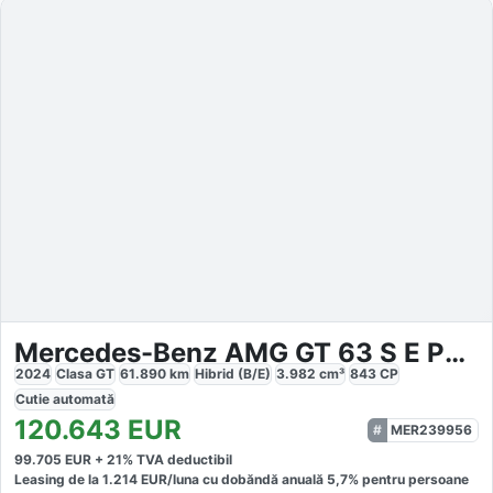
Mercedes-Benz AMG GT 63 S E Performance
2024
Clasa GT
61.890
km
Hibrid (B/E)
3.982
cm³
843
CP
Cutie
automată
120.643
EUR
MER239956
99.705
EUR +
21
% TVA deductibil
Leasing de la
1.214
EUR/luna
cu dobăndă
anuală
5,7
% pentru persoane