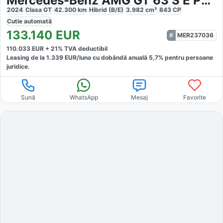
Mercedes-Benz AMG GT 63 S E Performance
2024
Clasa GT
42.300
km
Hibrid (B/E)
3.982
cm³
843
CP
Cutie
automată
133.140
EUR
MER237036
110.033
EUR +
21
% TVA deductibil
Leasing de la
1.339
EUR/luna
cu dobăndă
anuală
5,7
% pentru persoane
juridice.
Sună
WhatsApp
Mesaj
Favorite