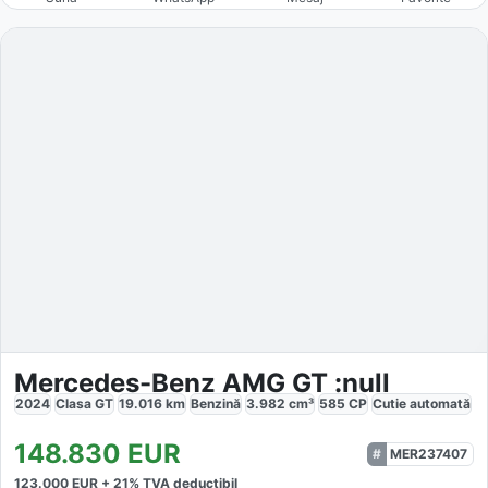
Mercedes-Benz AMG GT :null
2024
Clasa GT
19.016
km
Benzină
3.982
cm³
585
CP
Cutie
automată
148.830
EUR
MER237407
123.000
EUR +
21
% TVA deductibil