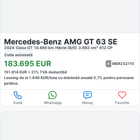
Mercedes-Benz AMG GT 63 SE
2024
Clasa GT
14.660
km
Hibrid (B/E)
3.982
cm³
612
CP
Cutie
automată
183.695
EUR
MER232115
151.814
EUR +
21
% TVA deductibil
Leasing de la
1.848
EUR/luna
cu dobăndă
anuală
5,7
% pentru persoane
juridice.
Sună
WhatsApp
Mesaj
Favorite