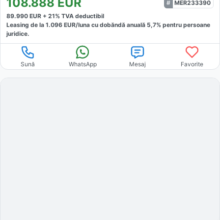
108.888
EUR
MER233390
89.990
EUR +
21
% TVA deductibil
Leasing de la
1.096
EUR/luna
cu dobăndă
anuală
5,7
% pentru persoane
juridice.
Sună
WhatsApp
Mesaj
Favorite