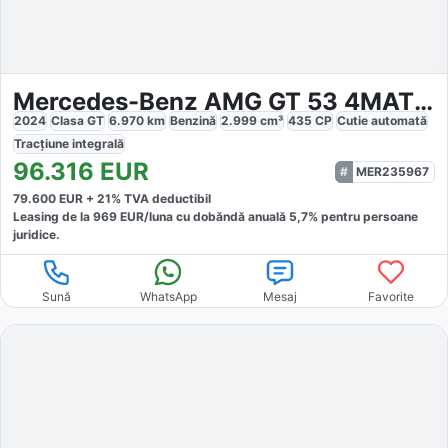
Mercedes-Benz AMG GT 53 4MATIC
2024
Clasa GT
6.970
km
Benzină
2.999
cm³
435
CP
Cutie
automată
Tracțiune
integrală
96.316
EUR
MER235967
79.600
EUR +
21
% TVA deductibil
Leasing de la
969
EUR/luna
cu dobăndă
anuală
5,7
% pentru persoane
juridice.
Sună
WhatsApp
Mesaj
Favorite