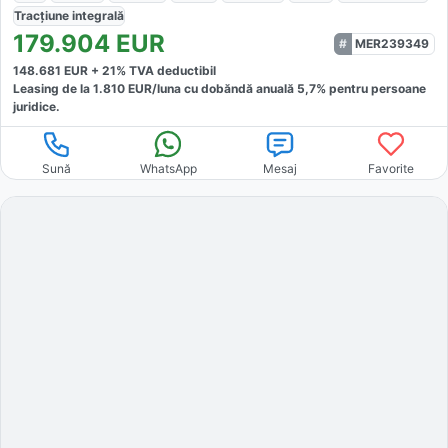
Tracțiune
integrală
179.904
EUR
MER239349
148.681
EUR +
21
% TVA deductibil
Leasing de la
1.810
EUR/luna
cu dobăndă
anuală
5,7
% pentru persoane
juridice.
Sună
WhatsApp
Mesaj
Favorite