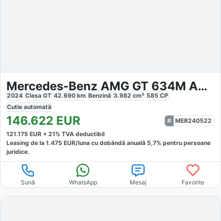
Mercedes-Benz AMG GT 634M AMG Prem Night II
2024
Clasa GT
42.690
km
Benzină
3.982
cm³
585
CP
Cutie
automată
146.622
EUR
MER240522
121.175
EUR +
21
% TVA deductibil
Leasing de la
1.475
EUR/luna
cu dobăndă
anuală
5,7
% pentru persoane
juridice.
Sună
WhatsApp
Mesaj
Favorite