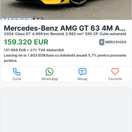
Mercedes-Benz AMG GT 63 4M AMG
2024
Clasa GT
4.999
km
Benzină
3.982
cm³
585
CP
Cutie
automată
159.320
EUR
MER241050
131.669
EUR +
21
% TVA deductibil
Leasing de la
1.603
EUR/luna
cu dobăndă
anuală
5,7
% pentru persoane
juridice.
Sună
WhatsApp
Mesaj
Favorite