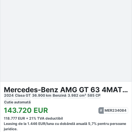
Mercedes-Benz AMG GT 63 4MATIC
2024
Clasa GT
36.900
km
Benzină
3.982
cm³
585
CP
Cutie
automată
143.720
EUR
MER234084
118.777
EUR +
21
% TVA deductibil
Leasing de la
1.446
EUR/luna
cu dobăndă
anuală
5,7
% pentru persoane
juridice.