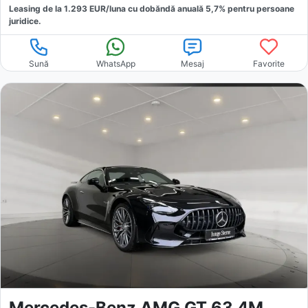
Leasing de la
1.293
EUR/luna
cu dobăndă
anuală
5,7
% pentru persoane
juridice.
Sună
WhatsApp
Mesaj
Favorite
Mercedes-Benz AMG GT 63 4M