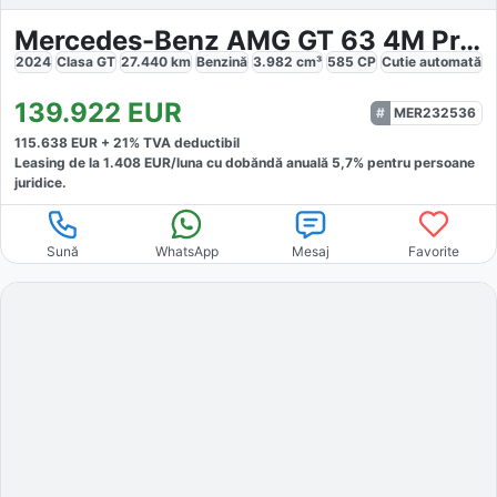
Mercedes-Benz AMG GT 63 4M Premium
2024
Clasa GT
27.440
km
Benzină
3.982
cm³
585
CP
Cutie
automată
139.922
EUR
MER232536
115.638
EUR +
21
% TVA deductibil
Leasing de la
1.408
EUR/luna
cu dobăndă
anuală
5,7
% pentru persoane
juridice.
Sună
WhatsApp
Mesaj
Favorite