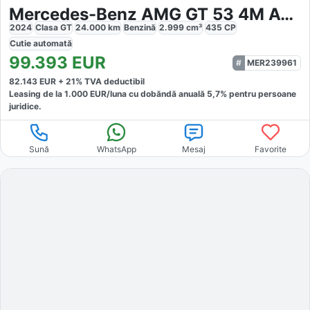
Mercedes-Benz AMG GT 53 4M Aero Sport
2024
Clasa GT
24.000
km
Benzină
2.999
cm³
435
CP
Cutie
automată
99.393
EUR
MER239961
82.143
EUR +
21
% TVA deductibil
Leasing de la
1.000
EUR/luna
cu dobăndă
anuală
5,7
% pentru persoane
juridice.
Sună
WhatsApp
Mesaj
Favorite