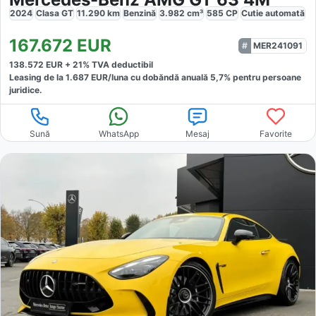
2024
Clasa GT
11.290
km
Benzină
3.982
cm³
585
CP
Cutie
automată
167.672
EUR
MER241091
138.572
EUR +
21
% TVA deductibil
Leasing de la
1.687
EUR/luna
cu dobăndă
anuală
5,7
% pentru persoane
juridice.
Sună
WhatsApp
Mesaj
Favorite