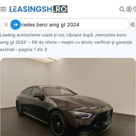
Leasing autoturisme rulate și noi, căutare după „mercedes benz
amg gt 2024” – 68 de oferte
– mașini cu istoric verificat și garanție
extinsă – pagina
1
din
3