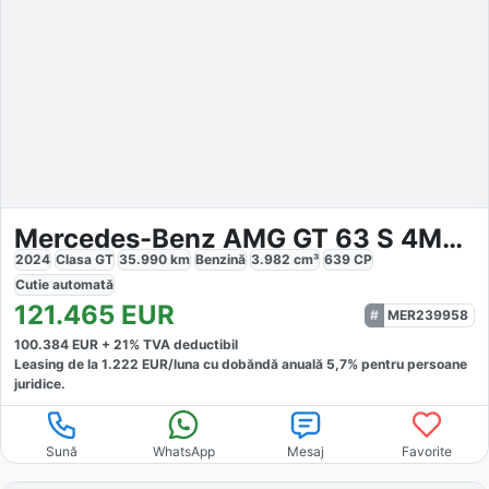
Mercedes-Benz AMG GT 63 S 4Matic
2024
Clasa GT
35.990
km
Benzină
3.982
cm³
639
CP
Cutie
automată
121.465
EUR
MER239958
100.384
EUR +
21
% TVA deductibil
Leasing de la
1.222
EUR/luna
cu dobăndă
anuală
5,7
% pentru persoane
juridice.
Sună
WhatsApp
Mesaj
Favorite