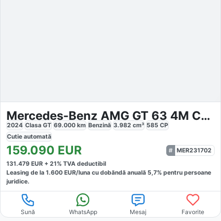
Mercedes-Benz AMG GT 63 4M Coupe
2024
Clasa GT
69.000
km
Benzină
3.982
cm³
585
CP
Cutie
automată
159.090
EUR
MER231702
131.479
EUR +
21
% TVA deductibil
Leasing de la
1.600
EUR/luna
cu dobăndă
anuală
5,7
% pentru persoane
juridice.
Sună
WhatsApp
Mesaj
Favorite