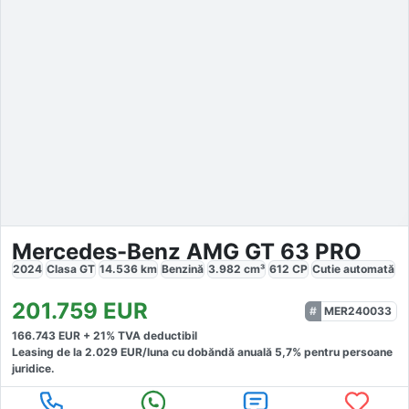
Mercedes-Benz AMG GT 63 PRO
2024
Clasa GT
14.536
km
Benzină
3.982
cm³
612
CP
Cutie
automată
201.759
EUR
MER240033
166.743
EUR +
21
% TVA deductibil
Leasing de la
2.029
EUR/luna
cu dobăndă
anuală
5,7
% pentru persoane
juridice.