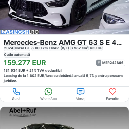
Mercedes-Benz AMG GT 63 S E 4Matic Performance Manufaktur
2024
Clasa GT
8.000
km
Hibrid (B/E)
3.982
cm³
639
CP
Cutie
automată
159.277
EUR
MER242866
131.634
EUR +
21
% TVA deductibil
Leasing de la
1.602
EUR/luna
cu dobăndă
anuală
5,7
% pentru persoane
juridice.
Sună
WhatsApp
Mesaj
Favorite