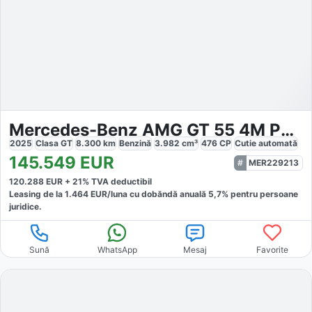
Mercedes-Benz AMG GT 55 4M PREMIUM
2025
Clasa GT
8.300
km
Benzină
3.982
cm³
476
CP
Cutie
automată
145.549
EUR
MER229213
120.288
EUR +
21
% TVA deductibil
Leasing de la
1.464
EUR/luna
cu dobăndă
anuală
5,7
% pentru persoane
juridice.
Sună
WhatsApp
Mesaj
Favorite