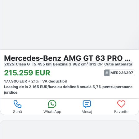
Mercedes-Benz AMG GT 63 PRO 4Matic
2025
Clasa GT
5.455
km
Benzină
3.982
cm³
612
CP
Cutie
automată
215.259
EUR
MER236397
177.900
EUR +
21
% TVA deductibil
Leasing de la
2.165
EUR/luna
cu dobăndă
anuală
5,7
% pentru persoane
juridice.
Sună
WhatsApp
Mesaj
Favorite