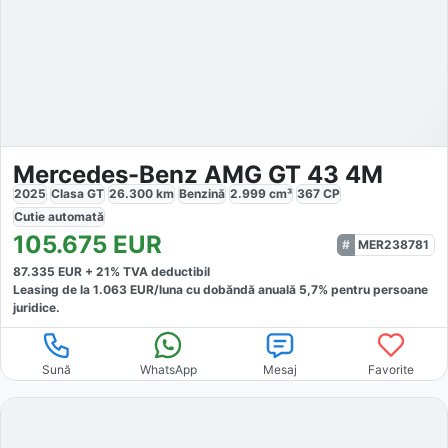
Mercedes-Benz AMG GT 43 4M
2025
Clasa GT
26.300
km
Benzină
2.999
cm³
367
CP
Cutie
automată
105.675
EUR
MER238781
87.335
EUR +
21
% TVA deductibil
Leasing de la
1.063
EUR/luna
cu dobăndă
anuală
5,7
% pentru persoane
juridice.
Sună
WhatsApp
Mesaj
Favorite