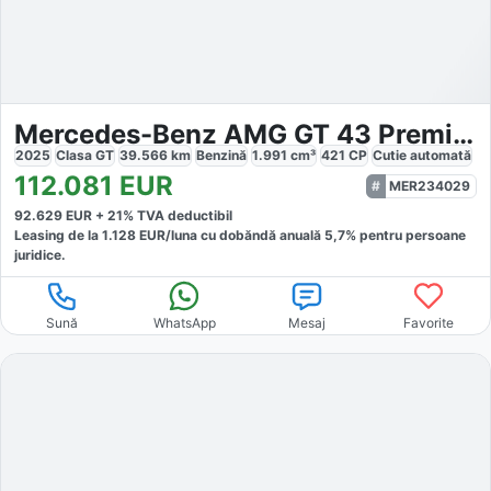
Mercedes-Benz AMG GT 43 Premium Night Burmester HA-Lenkung
2025
Clasa GT
39.566
km
Benzină
1.991
cm³
421
CP
Cutie
automată
112.081
EUR
MER234029
92.629
EUR +
21
% TVA deductibil
Leasing de la
1.128
EUR/luna
cu dobăndă
anuală
5,7
% pentru persoane
juridice.
Sună
WhatsApp
Mesaj
Favorite