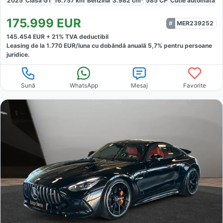
2025
Clasa GT
16.757
km
Benzină
3.982
cm³
585
CP
Cutie
automată
175.999
EUR
MER239252
145.454
EUR +
21
% TVA deductibil
Leasing de la
1.770
EUR/luna
cu dobăndă
anuală
5,7
% pentru persoane
juridice.
Sună
WhatsApp
Mesaj
Favorite