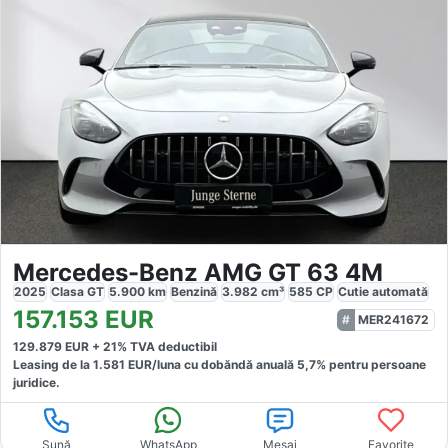
Mercedes-Benz AMG GT 63 4M
2025
Clasa GT
5.900
km
Benzină
3.982
cm³
585
CP
Cutie
automată
157.153
EUR
MER241672
129.879
EUR +
21
% TVA deductibil
Leasing de la
1.581
EUR/luna
cu dobăndă
anuală
5,7
% pentru persoane
juridice.
Sună
WhatsApp
Mesaj
Favorite