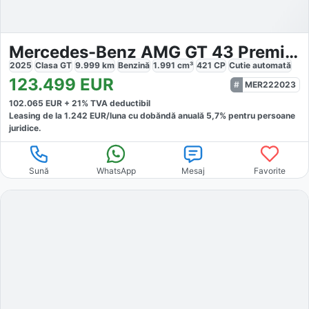
Mercedes-Benz AMG GT 43 Premium
2025
Clasa GT
9.999
km
Benzină
1.991
cm³
421
CP
Cutie
automată
123.499
EUR
MER222023
102.065
EUR +
21
% TVA deductibil
Leasing de la
1.242
EUR/luna
cu dobăndă
anuală
5,7
% pentru persoane
juridice.
Sună
WhatsApp
Mesaj
Favorite