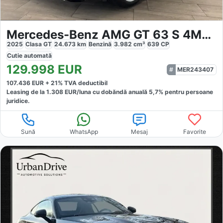
Mercedes-Benz AMG GT 63 S 4MATIC AMG PERFORMANCE
2025
Clasa GT
24.673
km
Benzină
3.982
cm³
639
CP
Cutie
automată
129.998
EUR
MER243407
107.436
EUR +
21
% TVA deductibil
Leasing de la
1.308
EUR/luna
cu dobăndă
anuală
5,7
% pentru persoane
juridice.
Sună
WhatsApp
Mesaj
Favorite