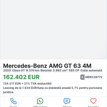
Mercedes-Benz AMG GT 63 4M
2025
Clasa GT
9.370
km
Benzină
3.982
cm³
585
CP
Cutie
automată
162.402
EUR
MER238772
134.217
EUR +
21
% TVA deductibil
Leasing de la
1.634
EUR/luna
cu dobăndă
anuală
5,7
% pentru persoane
juridice.
Sună
WhatsApp
Mesaj
Favorite