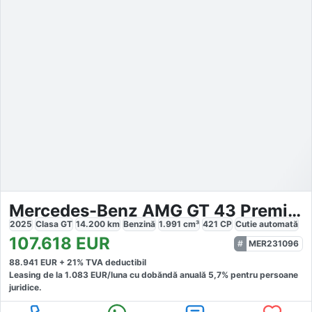
Mercedes-Benz AMG GT 43 Premium
2025
Clasa GT
14.200
km
Benzină
1.991
cm³
421
CP
Cutie
automată
107.618
EUR
MER231096
88.941
EUR +
21
% TVA deductibil
Leasing de la
1.083
EUR/luna
cu dobăndă
anuală
5,7
% pentru persoane
juridice.