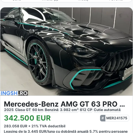
Mercedes-Benz AMG GT 63 PRO 4Matic
2025
Clasa GT
60
km
Benzină
3.982
cm³
612
CP
Cutie
automată
342.500
EUR
MER241575
283.058
EUR +
21
% TVA deductibil
Leasing de la
3.445
EUR/luna
cu dobăndă
anuală
5,7
% pentru persoane