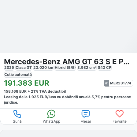
Mercedes-Benz AMG GT 63 S E PERF
2025
Clasa GT
23.020
km
Hibrid (B/E)
3.982
cm³
843
CP
Cutie
automată
191.383
EUR
MER231774
158.168
EUR +
21
% TVA deductibil
Leasing de la
1.925
EUR/luna
cu dobăndă
anuală
5,7
% pentru persoane
juridice.
Sună
WhatsApp
Mesaj
Favorite