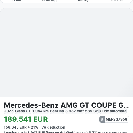
Mercedes-Benz AMG GT COUPE 63 4M
2025
Clasa GT
1.084
km
Benzină
3.982
cm³
585
CP
Cutie
automată
189.541
EUR
MER237958
156.645
EUR +
21
% TVA deductibil
Leasing de la
1.907
EUR/luna
cu dobăndă
anuală
5,7
% pentru persoane