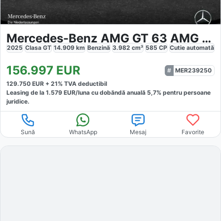
Mercedes-Benz AMG GT 63 AMG 4M
2025
Clasa GT
14.909
km
Benzină
3.982
cm³
585
CP
Cutie
automată
156.997
EUR
MER239250
129.750
EUR +
21
% TVA deductibil
Leasing de la
1.579
EUR/luna
cu dobăndă
anuală
5,7
% pentru persoane
juridice.
Sună
WhatsApp
Mesaj
Favorite