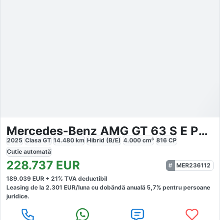
Mercedes-Benz AMG GT 63 S E PERFORMANCE AMG
2025
Clasa GT
14.480
km
Hibrid (B/E)
4.000
cm³
816
CP
Cutie
automată
228.737
EUR
MER236112
189.039
EUR +
21
% TVA deductibil
Leasing de la
2.301
EUR/luna
cu dobăndă
anuală
5,7
% pentru persoane
juridice.