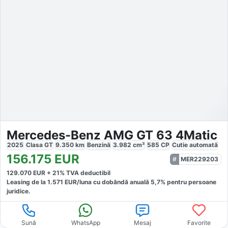
Mercedes-Benz AMG GT 63 4Matic
2025
Clasa GT
9.350
km
Benzină
3.982
cm³
585
CP
Cutie
automată
156.175
EUR
MER229203
129.070
EUR +
21
% TVA deductibil
Leasing de la
1.571
EUR/luna
cu dobăndă
anuală
5,7
% pentru persoane
juridice.
Sună
WhatsApp
Mesaj
Favorite