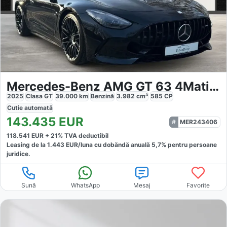
Mercedes-Benz AMG GT 63 4Matic Coupe
2025
Clasa GT
39.000
km
Benzină
3.982
cm³
585
CP
Cutie
automată
143.435
EUR
MER243406
118.541
EUR +
21
% TVA deductibil
Leasing de la
1.443
EUR/luna
cu dobăndă
anuală
5,7
% pentru persoane
juridice.
Sună
WhatsApp
Mesaj
Favorite