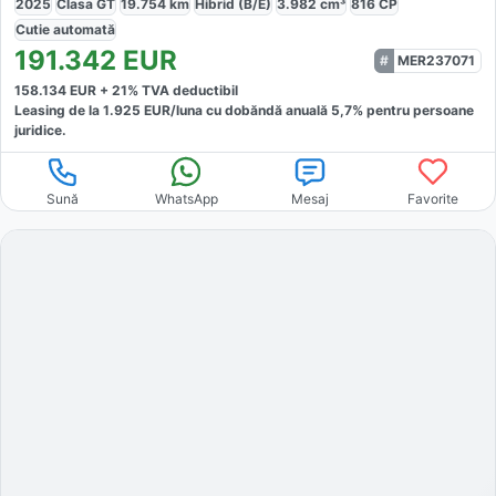
2025
Clasa GT
19.754
km
Hibrid (B/E)
3.982
cm³
816
CP
Cutie
automată
191.342
EUR
MER237071
158.134
EUR +
21
% TVA deductibil
Leasing de la
1.925
EUR/luna
cu dobăndă
anuală
5,7
% pentru persoane
juridice.
Sună
WhatsApp
Mesaj
Favorite