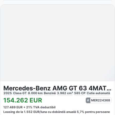
Mercedes-Benz AMG GT 63 4MATIC Coupé
2025
Clasa GT
8.000
km
Benzină
3.982
cm³
585
CP
Cutie
automată
154.262
EUR
MER224368
127.489
EUR +
21
% TVA deductibil
Leasing de la
1.552
EUR/luna
cu dobăndă
anuală
5,7
% pentru persoane