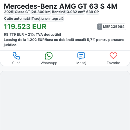
Mercedes-Benz AMG GT 63 S 4M
2025
Clasa GT
28.800
km
Benzină
3.982
cm³
639
CP
Cutie
automată
Tracțiune
integrală
119.523
EUR
MER235964
98.779
EUR +
21
% TVA deductibil
Leasing de la
1.202
EUR/luna
cu dobăndă
anuală
5,7
% pentru persoane
juridice.
Sună
WhatsApp
Mesaj
Favorite