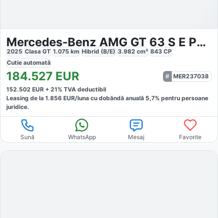
Mercedes-Benz AMG GT 63 S E Performance
2025
Clasa GT
1.075
km
Hibrid (B/E)
3.982
cm³
843
CP
Cutie
automată
184.527
EUR
MER237038
152.502
EUR +
21
% TVA deductibil
Leasing de la
1.856
EUR/luna
cu dobăndă
anuală
5,7
% pentru persoane
juridice.
Sună
WhatsApp
Mesaj
Favorite