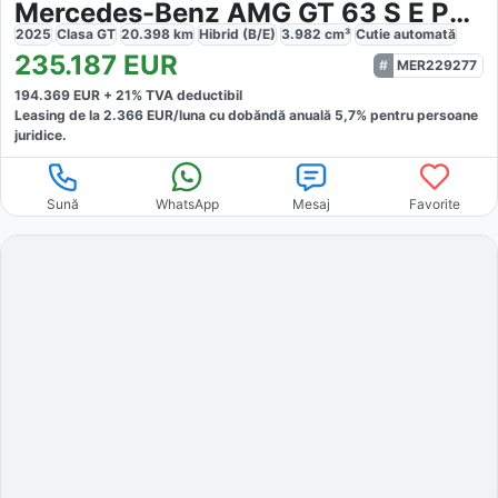
Mercedes-Benz AMG GT 63 S E Performance Keramisch
2025
Clasa GT
20.398
km
Hibrid (B/E)
3.982
cm³
Cutie
automată
235.187
EUR
MER229277
194.369
EUR +
21
% TVA deductibil
Leasing de la
2.366
EUR/luna
cu dobăndă
anuală
5,7
% pentru persoane
juridice.
Sună
WhatsApp
Mesaj
Favorite