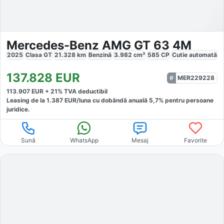
Mercedes-Benz AMG GT 63 4M
2025
Clasa GT
21.328
km
Benzină
3.982
cm³
585
CP
Cutie
automată
137.828
EUR
MER229228
113.907
EUR +
21
% TVA deductibil
Leasing de la
1.387
EUR/luna
cu dobăndă
anuală
5,7
% pentru persoane
juridice.
Sună
WhatsApp
Mesaj
Favorite