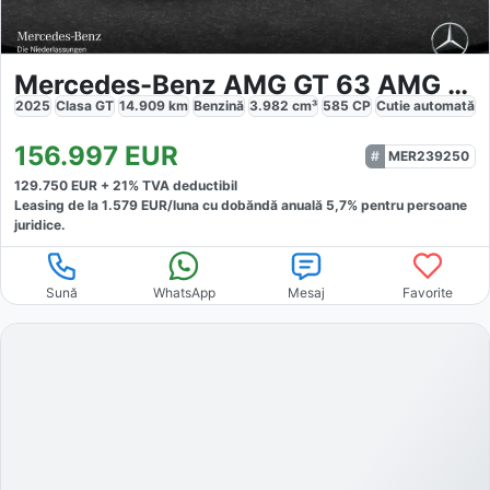
Mercedes-Benz AMG GT 63 AMG 4M
2025
Clasa GT
14.909
km
Benzină
3.982
cm³
585
CP
Cutie
automată
156.997
EUR
MER239250
129.750
EUR +
21
% TVA deductibil
Leasing de la
1.579
EUR/luna
cu dobăndă
anuală
5,7
% pentru persoane
juridice.
Sună
WhatsApp
Mesaj
Favorite