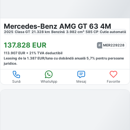
Mercedes-Benz AMG GT 63 4M
2025
Clasa GT
21.328
km
Benzină
3.982
cm³
585
CP
Cutie
automată
137.828
EUR
MER229228
113.907
EUR +
21
% TVA deductibil
Leasing de la
1.387
EUR/luna
cu dobăndă
anuală
5,7
% pentru persoane
juridice.
Sună
WhatsApp
Mesaj
Favorite