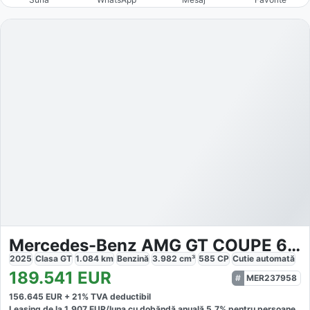
Mercedes-Benz AMG GT COUPE 63 4M
2025
Clasa GT
1.084
km
Benzină
3.982
cm³
585
CP
Cutie
automată
189.541
EUR
MER237958
156.645
EUR +
21
% TVA deductibil
Leasing de la
1.907
EUR/luna
cu dobăndă
anuală
5,7
% pentru persoane