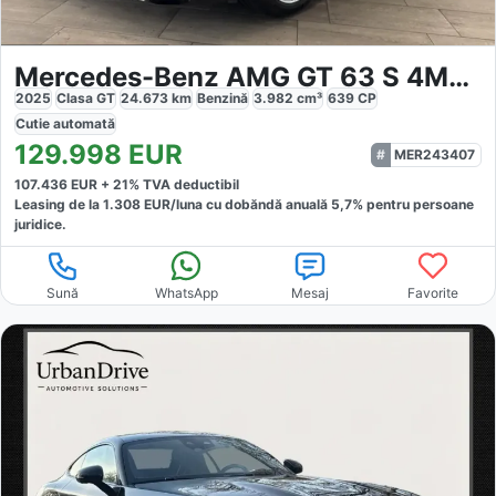
Mercedes-Benz AMG GT 63 S 4MATIC AMG PERFORMANCE
2025
Clasa GT
24.673
km
Benzină
3.982
cm³
639
CP
Cutie
automată
129.998
EUR
MER243407
107.436
EUR +
21
% TVA deductibil
Leasing de la
1.308
EUR/luna
cu dobăndă
anuală
5,7
% pentru persoane
juridice.
Sună
WhatsApp
Mesaj
Favorite