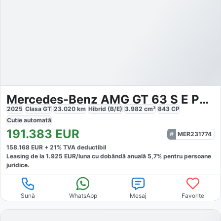
Mercedes-Benz AMG GT 63 S E PERF
2025
Clasa GT
23.020
km
Hibrid (B/E)
3.982
cm³
843
CP
Cutie
automată
191.383
EUR
MER231774
158.168
EUR +
21
% TVA deductibil
Leasing de la
1.925
EUR/luna
cu dobăndă
anuală
5,7
% pentru persoane
juridice.
Sună
WhatsApp
Mesaj
Favorite