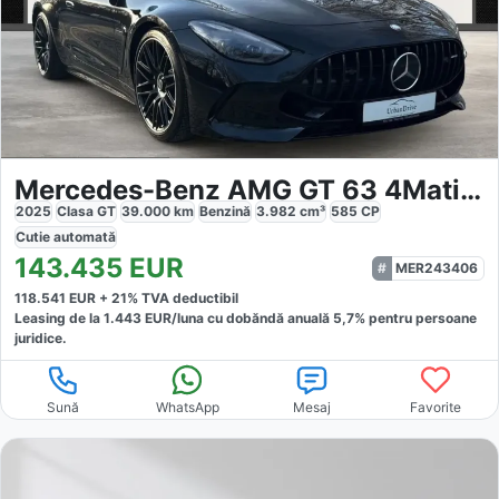
Mercedes-Benz AMG GT 63 4Matic Coupe
2025
Clasa GT
39.000
km
Benzină
3.982
cm³
585
CP
Cutie
automată
143.435
EUR
MER243406
118.541
EUR +
21
% TVA deductibil
Leasing de la
1.443
EUR/luna
cu dobăndă
anuală
5,7
% pentru persoane
juridice.
Sună
WhatsApp
Mesaj
Favorite