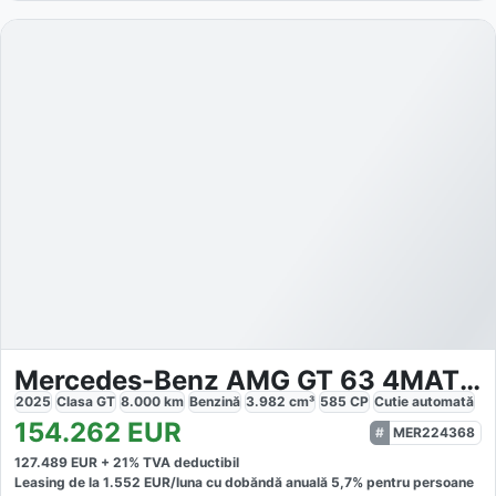
Mercedes-Benz AMG GT 63 4MATIC Coupé
2025
Clasa GT
8.000
km
Benzină
3.982
cm³
585
CP
Cutie
automată
154.262
EUR
MER224368
127.489
EUR +
21
% TVA deductibil
Leasing de la
1.552
EUR/luna
cu dobăndă
anuală
5,7
% pentru persoane