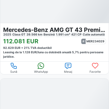
Mercedes-Benz AMG GT 43 Premium Night Burmester HA-Lenkung
2025
Clasa GT
39.566
km
Benzină
1.991
cm³
421
CP
Cutie
automată
112.081
EUR
MER234029
92.629
EUR +
21
% TVA deductibil
Leasing de la
1.128
EUR/luna
cu dobăndă
anuală
5,7
% pentru persoane
juridice.
Sună
WhatsApp
Mesaj
Favorite