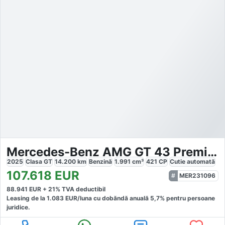
Mercedes-Benz AMG GT 43 Premium
2025
Clasa GT
14.200
km
Benzină
1.991
cm³
421
CP
Cutie
automată
107.618
EUR
MER231096
88.941
EUR +
21
% TVA deductibil
Leasing de la
1.083
EUR/luna
cu dobăndă
anuală
5,7
% pentru persoane
juridice.