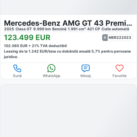
Mercedes-Benz AMG GT 43 Premium
2025
Clasa GT
9.999
km
Benzină
1.991
cm³
421
CP
Cutie
automată
123.499
EUR
MER222023
102.065
EUR +
21
% TVA deductibil
Leasing de la
1.242
EUR/luna
cu dobăndă
anuală
5,7
% pentru persoane
juridice.
Sună
WhatsApp
Mesaj
Favorite