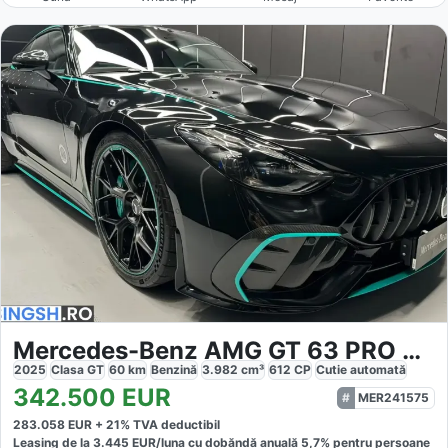
Mercedes-Benz AMG GT 63 PRO 4Matic
2025
Clasa GT
60
km
Benzină
3.982
cm³
612
CP
Cutie
automată
342.500
EUR
MER241575
283.058
EUR +
21
% TVA deductibil
Leasing de la
3.445
EUR/luna
cu dobăndă
anuală
5,7
% pentru persoane