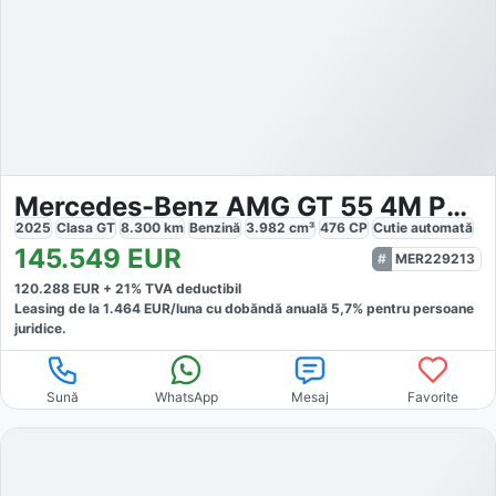
Mercedes-Benz AMG GT 55 4M PREMIUM
2025
Clasa GT
8.300
km
Benzină
3.982
cm³
476
CP
Cutie
automată
145.549
EUR
MER229213
120.288
EUR +
21
% TVA deductibil
Leasing de la
1.464
EUR/luna
cu dobăndă
anuală
5,7
% pentru persoane
juridice.
Sună
WhatsApp
Mesaj
Favorite