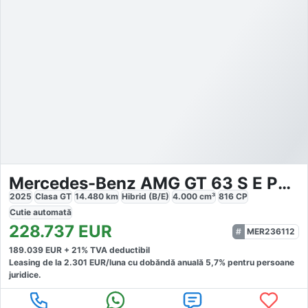
Mercedes-Benz AMG GT 63 S E PERFORMANCE AMG
2025
Clasa GT
14.480
km
Hibrid (B/E)
4.000
cm³
816
CP
Cutie
automată
228.737
EUR
MER236112
189.039
EUR +
21
% TVA deductibil
Leasing de la
2.301
EUR/luna
cu dobăndă
anuală
5,7
% pentru persoane
juridice.