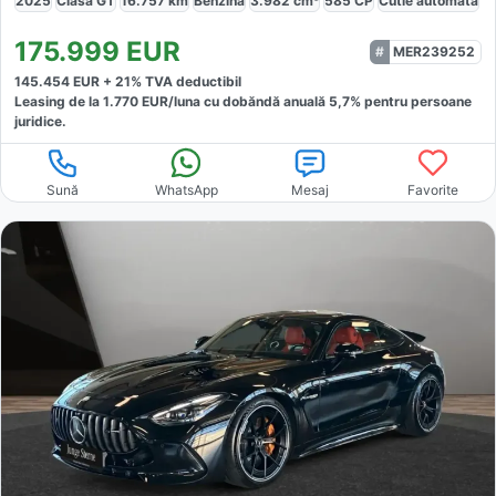
2025
Clasa GT
16.757
km
Benzină
3.982
cm³
585
CP
Cutie
automată
175.999
EUR
MER239252
145.454
EUR +
21
% TVA deductibil
Leasing de la
1.770
EUR/luna
cu dobăndă
anuală
5,7
% pentru persoane
juridice.
Sună
WhatsApp
Mesaj
Favorite