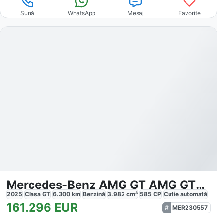
Sună
WhatsApp
Mesaj
Favorite
Mercedes-Benz AMG GT AMG GT63 4M
2025
Clasa GT
6.300
km
Benzină
3.982
cm³
585
CP
Cutie
automată
161.296
EUR
MER230557