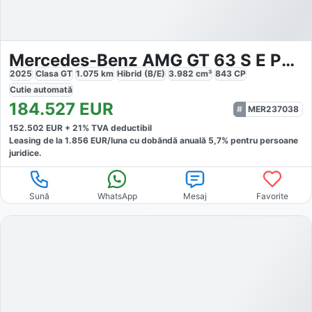
Mercedes-Benz AMG GT 63 S E Performance
2025
Clasa GT
1.075
km
Hibrid (B/E)
3.982
cm³
843
CP
Cutie
automată
184.527
EUR
MER237038
152.502
EUR +
21
% TVA deductibil
Leasing de la
1.856
EUR/luna
cu dobăndă
anuală
5,7
% pentru persoane
juridice.
Sună
WhatsApp
Mesaj
Favorite