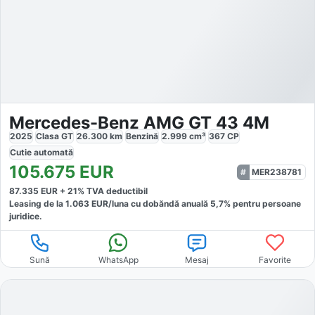
Mercedes-Benz AMG GT 43 4M
2025
Clasa GT
26.300
km
Benzină
2.999
cm³
367
CP
Cutie
automată
105.675
EUR
MER238781
87.335
EUR +
21
% TVA deductibil
Leasing de la
1.063
EUR/luna
cu dobăndă
anuală
5,7
% pentru persoane
juridice.
Sună
WhatsApp
Mesaj
Favorite