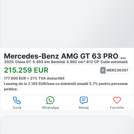
Mercedes-Benz AMG GT 63 PRO 4Matic
2025
Clasa GT
5.455
km
Benzină
3.982
cm³
612
CP
Cutie
automată
215.259
EUR
MER236397
177.900
EUR +
21
% TVA deductibil
Leasing de la
2.165
EUR/luna
cu dobăndă
anuală
5,7
% pentru persoane
juridice.
Sună
WhatsApp
Mesaj
Favorite