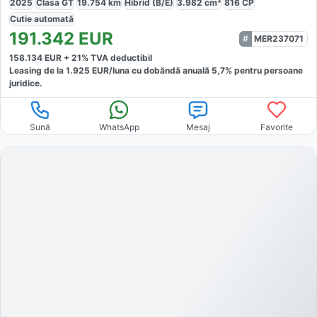
2025
Clasa GT
19.754
km
Hibrid (B/E)
3.982
cm³
816
CP
Cutie
automată
191.342
EUR
MER237071
158.134
EUR +
21
% TVA deductibil
Leasing de la
1.925
EUR/luna
cu dobăndă
anuală
5,7
% pentru persoane
juridice.
Sună
WhatsApp
Mesaj
Favorite