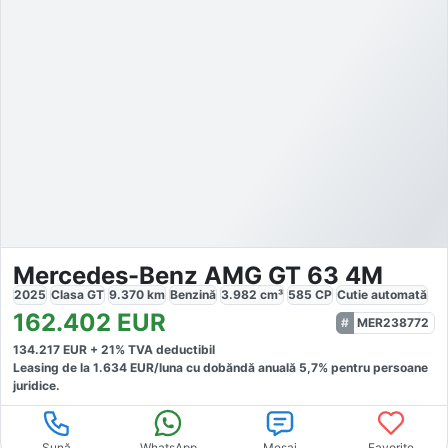
Mercedes-Benz AMG GT 63 4M
2025
Clasa GT
9.370
km
Benzină
3.982
cm³
585
CP
Cutie
automată
162.402
EUR
MER238772
134.217
EUR +
21
% TVA deductibil
Leasing de la
1.634
EUR/luna
cu dobăndă
anuală
5,7
% pentru persoane
juridice.
Sună
WhatsApp
Mesaj
Favorite