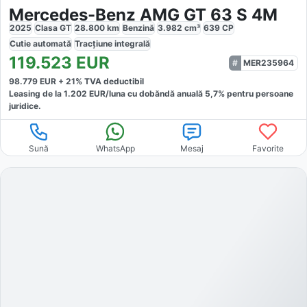
Mercedes-Benz AMG GT 63 S 4M
2025
Clasa GT
28.800
km
Benzină
3.982
cm³
639
CP
Cutie
automată
Tracțiune
integrală
119.523
EUR
MER235964
98.779
EUR +
21
% TVA deductibil
Leasing de la
1.202
EUR/luna
cu dobăndă
anuală
5,7
% pentru persoane
juridice.
Sună
WhatsApp
Mesaj
Favorite