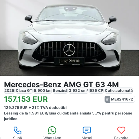
Mercedes-Benz AMG GT 63 4M
2025
Clasa GT
5.900
km
Benzină
3.982
cm³
585
CP
Cutie
automată
157.153
EUR
MER241672
129.879
EUR +
21
% TVA deductibil
Leasing de la
1.581
EUR/luna
cu dobăndă
anuală
5,7
% pentru persoane
juridice.
Sună
WhatsApp
Mesaj
Favorite