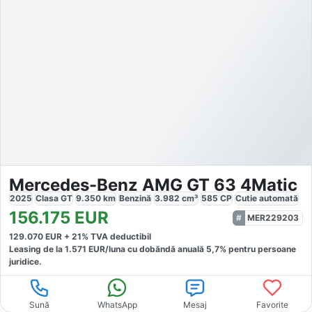
Mercedes-Benz AMG GT 63 4Matic
2025
Clasa GT
9.350
km
Benzină
3.982
cm³
585
CP
Cutie
automată
156.175
EUR
MER229203
129.070
EUR +
21
% TVA deductibil
Leasing de la
1.571
EUR/luna
cu dobăndă
anuală
5,7
% pentru persoane
juridice.
Sună
WhatsApp
Mesaj
Favorite