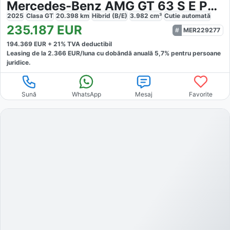
Mercedes-Benz AMG GT 63 S E Performance Keramisch
2025
Clasa GT
20.398
km
Hibrid (B/E)
3.982
cm³
Cutie
automată
235.187
EUR
MER229277
194.369
EUR +
21
% TVA deductibil
Leasing de la
2.366
EUR/luna
cu dobăndă
anuală
5,7
% pentru persoane
juridice.
Sună
WhatsApp
Mesaj
Favorite