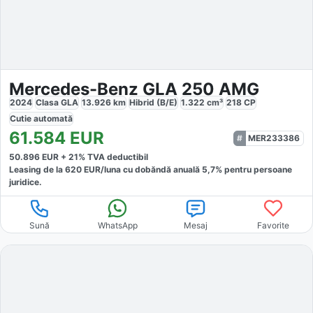
Mercedes-Benz GLA 250 AMG
2024
Clasa GLA
13.926
km
Hibrid (B/E)
1.322
cm³
218
CP
Cutie
automată
61.584
EUR
MER233386
50.896
EUR +
21
% TVA deductibil
Leasing de la
620
EUR/luna
cu dobăndă
anuală
5,7
% pentru persoane
juridice.
Sună
WhatsApp
Mesaj
Favorite