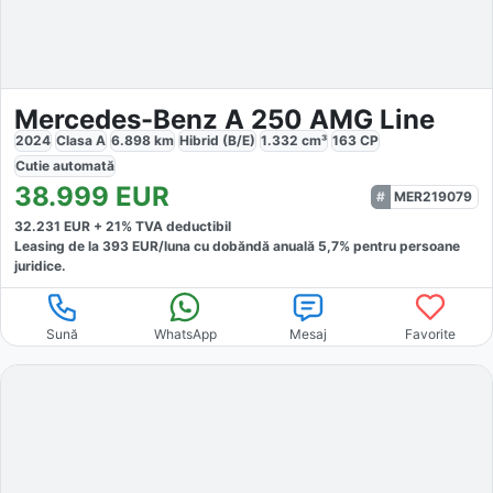
Mercedes-Benz A 250 AMG Line
2024
Clasa A
6.898
km
Hibrid (B/E)
1.332
cm³
163
CP
Cutie
automată
38.999
EUR
MER219079
32.231
EUR +
21
% TVA deductibil
Leasing de la
393
EUR/luna
cu dobăndă
anuală
5,7
% pentru persoane
juridice.
Sună
WhatsApp
Mesaj
Favorite