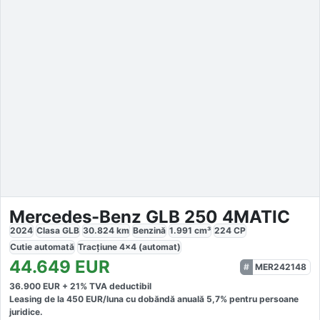
Mercedes-Benz GLB 250 4MATIC
2024
Clasa GLB
30.824
km
Benzină
1.991
cm³
224
CP
Cutie
automată
Tracțiune
4x4 (automat)
44.649
EUR
MER242148
36.900
EUR +
21
% TVA deductibil
Leasing de la
450
EUR/luna
cu dobăndă
anuală
5,7
% pentru persoane
juridice.