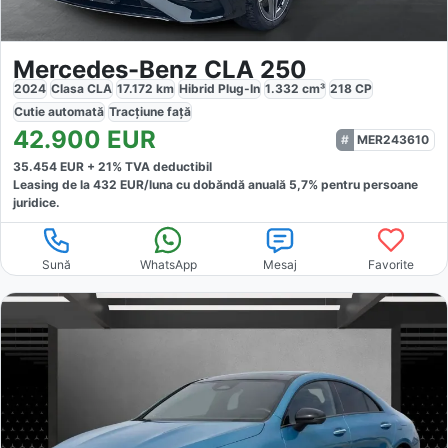
Mercedes-Benz CLA 250
2024
Clasa CLA
17.172
km
Hibrid Plug-In
1.332
cm³
218
CP
Cutie
automată
Tracțiune
față
42.900
EUR
MER243610
35.454
EUR +
21
% TVA deductibil
Leasing de la
432
EUR/luna
cu dobăndă
anuală
5,7
% pentru persoane
juridice.
Sună
WhatsApp
Mesaj
Favorite