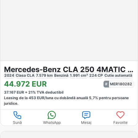
Mercedes-Benz CLA 250 4MATIC AMG Line Advanced Plus Night
2024
Clasa CLA
7.579
km
Benzină
1.991
cm³
224
CP
Cutie
automată
44.972
EUR
MER180282
37.167
EUR +
21
% TVA deductibil
Leasing de la
453
EUR/luna
cu dobăndă
anuală
5,7
% pentru persoane
juridice.
Sună
WhatsApp
Mesaj
Favorite