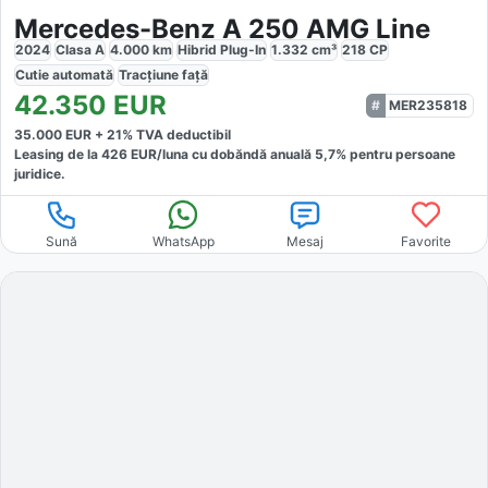
Mercedes-Benz A 250 AMG Line
2024
Clasa A
4.000
km
Hibrid Plug-In
1.332
cm³
218
CP
Cutie
automată
Tracțiune
față
42.350
EUR
MER235818
35.000
EUR +
21
% TVA deductibil
Leasing de la
426
EUR/luna
cu dobăndă
anuală
5,7
% pentru persoane
juridice.
Sună
WhatsApp
Mesaj
Favorite