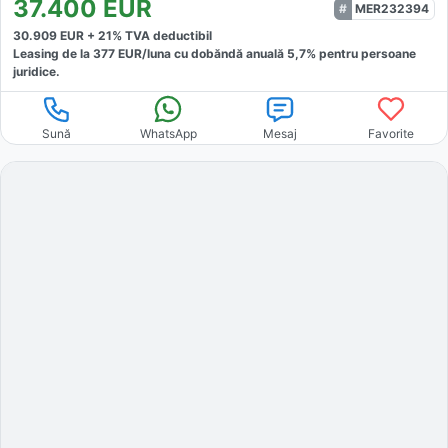
37.400
EUR
MER232394
30.909
EUR +
21
% TVA deductibil
Leasing de la
377
EUR/luna
cu dobăndă
anuală
5,7
% pentru persoane
juridice.
Sună
WhatsApp
Mesaj
Favorite