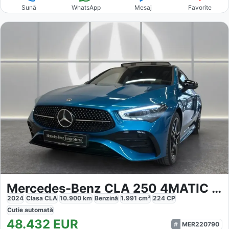
Sună
WhatsApp
Mesaj
Favorite
Mercedes-Benz CLA 250 4MATIC AMG LINE PREMIUM PLUS NIGHT
2024
Clasa CLA
10.900
km
Benzină
1.991
cm³
224
CP
Cutie
automată
48.432
EUR
MER220790