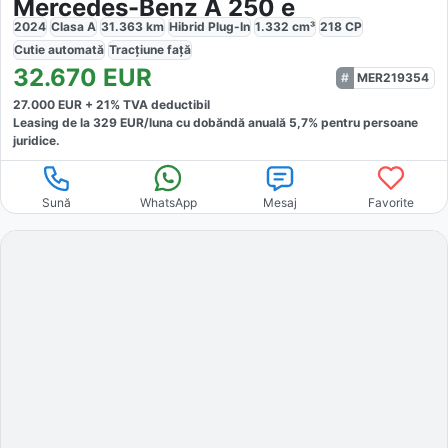
Mercedes-Benz A 250 e
2024
Clasa A
31.363
km
Hibrid Plug-In
1.332
cm³
218
CP
Cutie
automată
Tracțiune
față
32.670
EUR
MER219354
27.000
EUR +
21
% TVA deductibil
Leasing de la
329
EUR/luna
cu dobăndă
anuală
5,7
% pentru persoane
juridice.
Sună
WhatsApp
Mesaj
Favorite