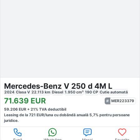
Mercedes-Benz V 250 d 4M L
2024
Clasa V
22.113
km
Diesel
1.950
cm³
190
CP
Cutie
automată
71.639
EUR
MER223379
59.206
EUR +
21
% TVA deductibil
Leasing de la
721
EUR/luna
cu dobăndă
anuală
5,7
% pentru persoane
juridice.
Sună
WhatsApp
Mesaj
Favorite