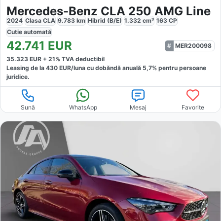
Mercedes-Benz CLA 250 AMG Line
2024
Clasa CLA
9.783
km
Hibrid (B/E)
1.332
cm³
163
CP
Cutie
automată
42.741
EUR
MER200098
35.323
EUR +
21
% TVA deductibil
Leasing de la
430
EUR/luna
cu dobăndă
anuală
5,7
% pentru persoane
juridice.
Sună
WhatsApp
Mesaj
Favorite