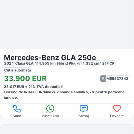
Mercedes-Benz GLA 250e
2024
Clasa GLA
114.955
km
Hibrid Plug-In
1.332
cm³
217
CP
Cutie
automată
33.900
EUR
MER237842
28.017
EUR +
21
% TVA deductibil
Leasing de la
341
EUR/luna
cu dobăndă
anuală
5,7
% pentru persoane
juridice.
Sună
WhatsApp
Mesaj
Favorite