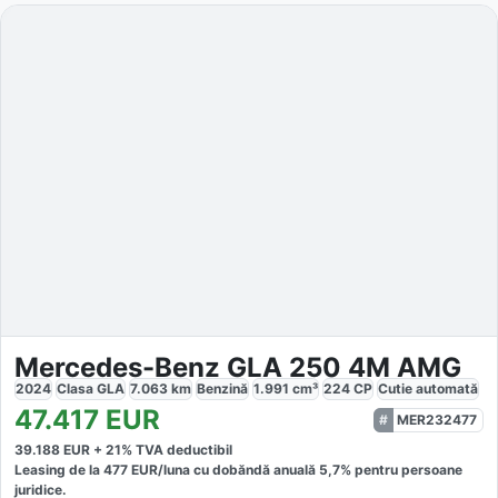
Mercedes-Benz GLA 250 4M AMG
2024
Clasa GLA
7.063
km
Benzină
1.991
cm³
224
CP
Cutie
automată
47.417
EUR
MER232477
39.188
EUR +
21
% TVA deductibil
Leasing de la
477
EUR/luna
cu dobăndă
anuală
5,7
% pentru persoane
juridice.