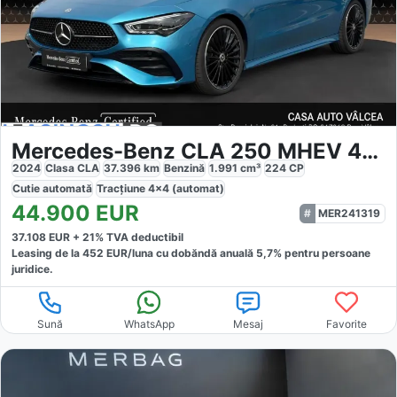
Mercedes-Benz CLA 250 MHEV 4MATIC
2024
Clasa CLA
37.396
km
Benzină
1.991
cm³
224
CP
Cutie
automată
Tracțiune
4x4 (automat)
44.900
EUR
MER241319
37.108
EUR +
21
% TVA deductibil
Leasing de la
452
EUR/luna
cu dobăndă
anuală
5,7
% pentru persoane
juridice.
Sună
WhatsApp
Mesaj
Favorite