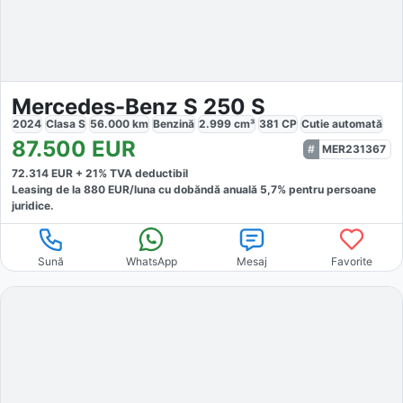
Mercedes-Benz S 250 S
2024
Clasa S
56.000
km
Benzină
2.999
cm³
381
CP
Cutie
automată
87.500
EUR
MER231367
72.314
EUR +
21
% TVA deductibil
Leasing de la
880
EUR/luna
cu dobăndă
anuală
5,7
% pentru persoane
juridice.
Sună
WhatsApp
Mesaj
Favorite