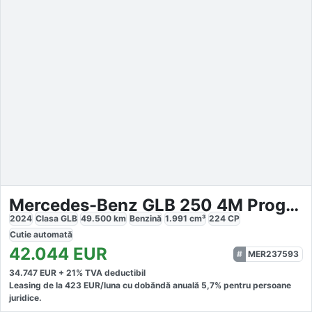
Mercedes-Benz GLB 250 4M Progressive
2024
Clasa GLB
49.500
km
Benzină
1.991
cm³
224
CP
Cutie
automată
42.044
EUR
MER237593
34.747
EUR +
21
% TVA deductibil
Leasing de la
423
EUR/luna
cu dobăndă
anuală
5,7
% pentru persoane
juridice.