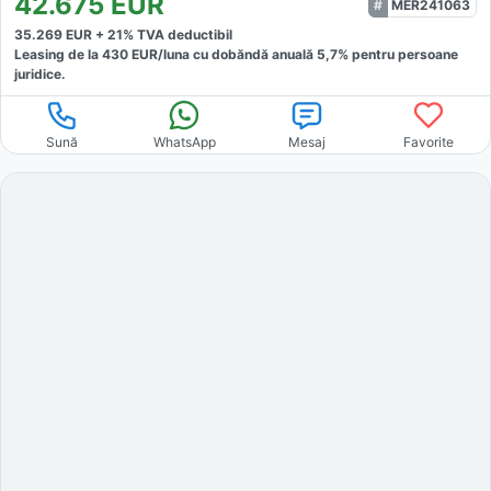
42.675
EUR
MER241063
35.269
EUR +
21
% TVA deductibil
Leasing de la
430
EUR/luna
cu dobăndă
anuală
5,7
% pentru persoane
juridice.
Sună
WhatsApp
Mesaj
Favorite