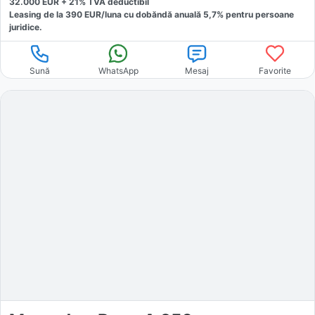
32.000
EUR +
21
% TVA deductibil
Leasing de la
390
EUR/luna
cu dobăndă
anuală
5,7
% pentru persoane
juridice.
Sună
WhatsApp
Mesaj
Favorite