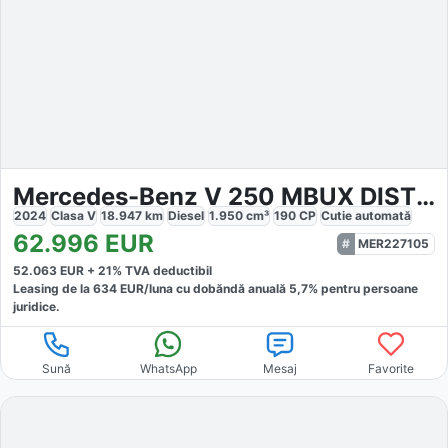
Mercedes-Benz V 250 MBUX DISTRONIC LED 8 SITZE
2024
Clasa V
18.947
km
Diesel
1.950
cm³
190
CP
Cutie
automată
62.996
EUR
MER227105
52.063
EUR +
21
% TVA deductibil
Leasing de la
634
EUR/luna
cu dobăndă
anuală
5,7
% pentru persoane
juridice.
Sună
WhatsApp
Mesaj
Favorite