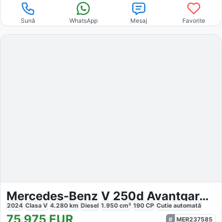
Sună
WhatsApp
Mesaj
Favorite
Mercedes-Benz V 250d Avantgarde AMG 4M
2024
Clasa V
4.280
km
Diesel
1.950
cm³
190
CP
Cutie
automată
75.975
EUR
MER237585