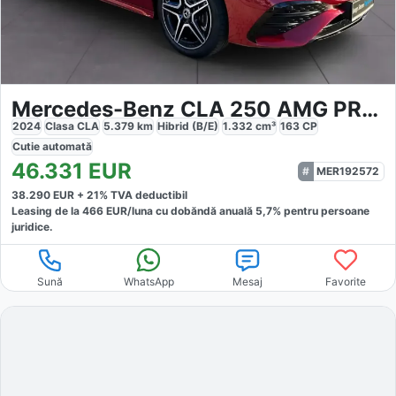
Mercedes-Benz CLA 250 AMG PREMIUM PLUS
2024
Clasa CLA
5.379
km
Hibrid (B/E)
1.332
cm³
163
CP
Cutie
automată
46.331
EUR
MER192572
38.290
EUR +
21
% TVA deductibil
Leasing de la
466
EUR/luna
cu dobăndă
anuală
5,7
% pentru persoane
juridice.
Sună
WhatsApp
Mesaj
Favorite