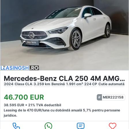
Mercedes-Benz CLA 250 4M AMG Premium
2024
Clasa CLA
3.259
km
Benzină
1.991
cm³
224
CP
Cutie
automată
46.700
EUR
MER222158
38.595
EUR +
21
% TVA deductibil
Leasing de la
470
EUR/luna
cu dobăndă
anuală
5,7
% pentru persoane
juridice.