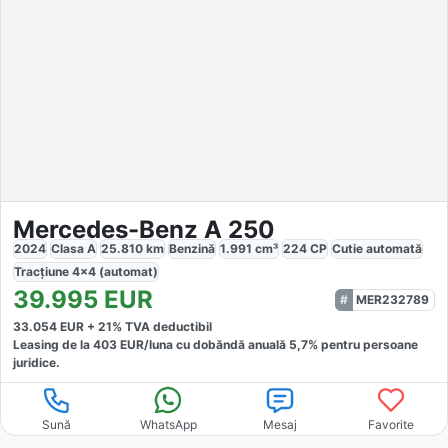
Mercedes-Benz A 250
2024
Clasa A
25.810
km
Benzină
1.991
cm³
224
CP
Cutie
automată
Tracțiune
4x4 (automat)
39.995
EUR
MER232789
33.054
EUR +
21
% TVA deductibil
Leasing de la
403
EUR/luna
cu dobăndă
anuală
5,7
% pentru persoane
juridice.
Sună
WhatsApp
Mesaj
Favorite