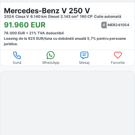
Mercedes-Benz V 250 V
2024
Clasa V
6.140
km
Diesel
2.143
cm³
190
CP
Cutie
automată
91.960
EUR
MER241054
76.000
EUR +
21
% TVA deductibil
Leasing de la
925
EUR/luna
cu dobăndă
anuală
5,7
% pentru persoane
juridice.
Sună
WhatsApp
Mesaj
Favorite