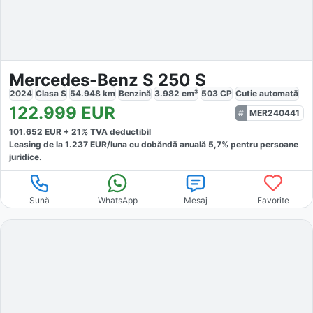
Mercedes-Benz S 250 S
2024
Clasa S
54.948
km
Benzină
3.982
cm³
503
CP
Cutie
automată
122.999
EUR
MER240441
101.652
EUR +
21
% TVA deductibil
Leasing de la
1.237
EUR/luna
cu dobăndă
anuală
5,7
% pentru persoane
juridice.
Sună
WhatsApp
Mesaj
Favorite