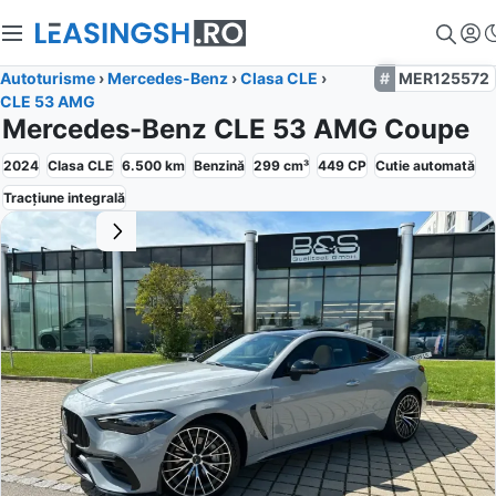
Autoturisme
›
Mercedes-Benz
›
Clasa CLE
›
MER125572
CLE 53 AMG
Mercedes-Benz CLE 53 AMG Coupe
2024
Clasa CLE
6.500
km
Benzină
299
cm³
449
CP
Cutie
automată
Tracțiune
integrală