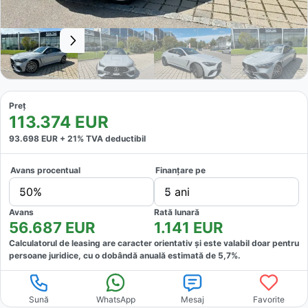
Preț
113.374
EUR
93.698
EUR +
21
% TVA deductibil
Avans procentual
Finanțare pe
50%
5 ani
Avans
Rată lunară
56.687
EUR
1.141
EUR
Calculatorul de leasing are caracter orientativ și este valabil doar pentru
persoane juridice, cu o dobândă anuală estimată de
5,7
%.
Sună
WhatsApp
Mesaj
Favorite