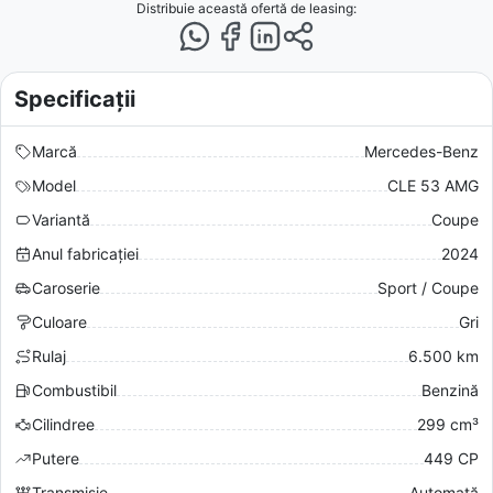
Distribuie această ofertă
de leasing
:
Specificații
Marcă
Mercedes-Benz
Model
CLE 53 AMG
Variantă
Coupe
Anul fabricației
2024
Caroserie
Sport / Coupe
Culoare
Gri
Rulaj
6.500 km
Combustibil
Benzină
Cilindree
299 cm³
Putere
449 CP
Transmisie
Automată