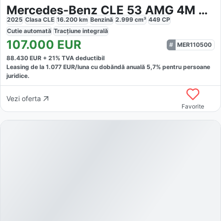
Mercedes-Benz CLE 53 AMG 4M Coupé AMG Multicontour
2025
Clasa CLE
16.200
km
Benzină
2.999
cm³
449
CP
Cutie
automată
Tracțiune
integrală
107.000
EUR
MER110500
88.430
EUR +
21
% TVA deductibil
Leasing de la
1.077
EUR/luna
cu dobăndă
anuală
5,7
% pentru persoane
juridice.
Vezi oferta
Favorite