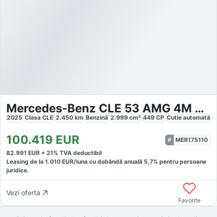
Mercedes-Benz CLE 53 AMG 4M Premium Plus
2025
Clasa CLE
2.450
km
Benzină
2.999
cm³
449
CP
Cutie
automată
100.419
EUR
MER175110
82.991
EUR +
21
% TVA deductibil
Leasing de la
1.010
EUR/luna
cu dobăndă
anuală
5,7
% pentru persoane
juridice.
Vezi oferta
Favorite