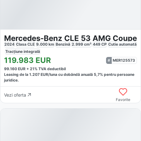
Mercedes-Benz CLE 53 AMG Coupe
2024
Clasa CLE
9.000
km
Benzină
2.999
cm³
449
CP
Cutie
automată
Tracțiune
integrală
119.983
EUR
MER125573
99.160
EUR +
21
% TVA deductibil
Leasing de la
1.207
EUR/luna
cu dobăndă
anuală
5,7
% pentru persoane
juridice.
Vezi oferta
Favorite