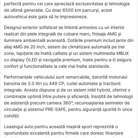
perfectă pentru cei care apreciază exclusivitatea și tehnologia
de ultimă generație. Cu doar 6500 km parcurși, acest
autovehicul este gata să te impresioneze.
Designul exterior sofisticat se îmbină armonios cu un interior
realizat din piele integrală de culoare maro, finisaje AMG și
iluminare ambientală avansată. Dotările premium includ jante din
aliaj AMG de 20 inch, sistem de climatizare automată pe trei
zone, tapițerie de înaltă calitate și un sistem multimedia MBUX
cu display OLED și navigație premium, toate pentru a-ți asigura
confort și funcționalitate la cele mai înalte standarde.
Performanțele vehiculului sunt remarcabile, datorită motorului
benzina de 3.0 litri cu 449 CP, cutiei automate și tracțiunii
integrale. Acesta dispune și de un sistem mild hybrid, oferind o
combinație optimă între putere și eficiență, însoțită de tehnologii
de asistență precum camera 360°, recunoașterea semnelor de
circulație și sistemul PRE-SAFE, pentru siguranță sporită în orice
condiții.
Leasingul auto pentru această mașină sport reprezintă o
oportunitate excelentă pentru firmele care doresc finanțare