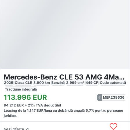
Mercedes-Benz CLE 53 AMG 4Matic Premium Plus
2025
Clasa CLE
8.900
km
Benzină
2.999
cm³
449
CP
Cutie
automată
Tracțiune
integrală
113.996
EUR
MER238636
94.212
EUR +
21
% TVA deductibil
Leasing de la
1.147
EUR/luna
cu dobăndă
anuală
5,7
% pentru persoane
juridice.
Vezi oferta