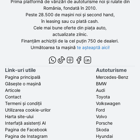
Prima platformă de vânzări de autoturisme noi și rulate din
România, fondată în
2010
.
Peste 28.500 de
mașini noi și second hand,
în leasing sau cu plată cash.
Cele mai bune oferte din piața auto,
actualizate zilnic.
Finanțăm achiziții de la
cel puțin 750 de
dealeri.
Următoarea ta mașină
te așteaptă aici!
Link-uri utile
Autoturisme
Pagina principală
Mercedes-Benz
Găsește o mașină
BMW
Articole
Audi
Contact
Toyota
Termeni și condiții
Volkswagen
Utilizarea cookie-urilor
Ford
Harta site-ului
Volvo
Interfață asistenți AI
Porsche
Pagina de Facebook
Skoda
Pagina de Instagram
Hyundai