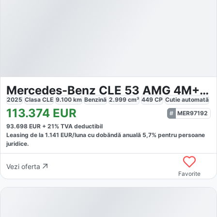
Mercedes-Benz CLE 53 AMG 4M+ Cabrio Driver's 360° HuD 20"
2025
Clasa CLE
9.100
km
Benzină
2.999
cm³
449
CP
Cutie
automată
113.374
EUR
MER97192
93.698
EUR +
21
% TVA deductibil
Leasing de la
1.141
EUR/luna
cu dobăndă
anuală
5,7
% pentru persoane
juridice.
Vezi oferta
Favorite