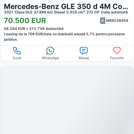
Mercedes-Benz GLE 350 d 4M Coupé AMG
2021
Clasa GLE
37.896
km
Diesel
2.925
cm³
272
CP
Cutie
automată
70.500
EUR
MER238458
58.264
EUR +
21
% TVA deductibil
Leasing de la
709
EUR/luna
cu dobăndă
anuală
5,7
% pentru persoane
juridice.
Sună
WhatsApp
Mesaj
Favorite