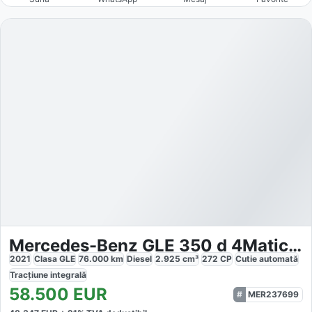
Mercedes-Benz GLE 350 d 4Matic Coupe
2021
Clasa GLE
76.000
km
Diesel
2.925
cm³
272
CP
Cutie
automată
Tracțiune
integrală
58.500
EUR
MER237699