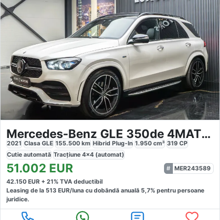
Mercedes-Benz GLE 350de 4MATIC AMG Line
2021
Clasa GLE
155.500
km
Hibrid Plug-In
1.950
cm³
319
CP
Cutie
automată
Tracțiune
4x4 (automat)
51.002
EUR
MER243589
42.150
EUR +
21
% TVA deductibil
Leasing de la
513
EUR/luna
cu dobăndă
anuală
5,7
% pentru persoane
juridice.