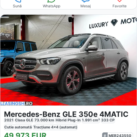
Sună
WhatsApp
Mesaj
Favorite
Mercedes-Benz GLE 350e 4MATIC
2021
Clasa GLE
73.000
km
Hibrid Plug-In
1.991
cm³
333
CP
Cutie
automată
Tracțiune
4x4 (automat)
49.973
EUR
MER243550