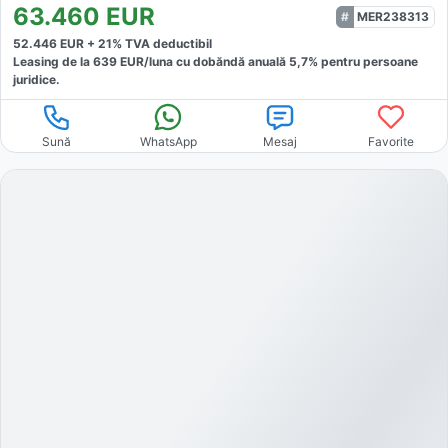
63.460
EUR
MER238313
52.446
EUR +
21
% TVA deductibil
Leasing de la
639
EUR/luna
cu dobăndă
anuală
5,7
% pentru persoane
juridice.
Sună
WhatsApp
Mesaj
Favorite