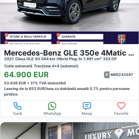
Mercedes-Benz GLE 350e 4Matic Coupe
2021
Clasa GLE
93.564
km
Hibrid Plug-In
1.991
cm³
333
CP
Cutie
automată
Tracțiune
4x4 (automat)
64.900
EUR
MER243597
53.636
EUR +
21
% TVA deductibil
Leasing de la
653
EUR/luna
cu dobăndă
anuală
5,7
% pentru persoane
juridice.
Sună
WhatsApp
Mesaj
Favorite