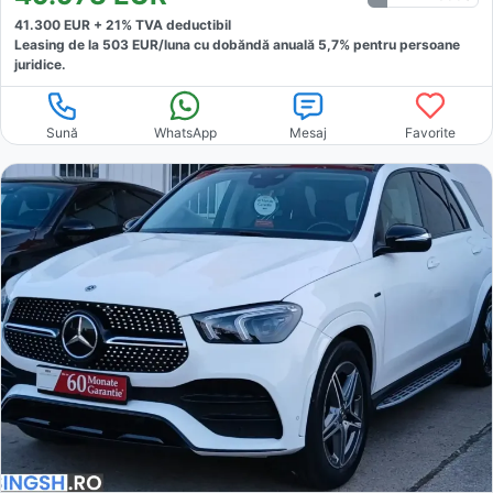
41.300
EUR +
21
% TVA deductibil
Leasing de la
503
EUR/luna
cu dobăndă
anuală
5,7
% pentru persoane
juridice.
Sună
WhatsApp
Mesaj
Favorite