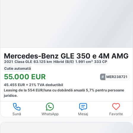
Mercedes-Benz GLE 350 e 4M AMG
2021
Clasa GLE
63.125
km
Hibrid (B/E)
1.991
cm³
333
CP
Cutie
automată
55.000
EUR
MER238721
45.455
EUR +
21
% TVA deductibil
Leasing de la
554
EUR/luna
cu dobăndă
anuală
5,7
% pentru persoane
juridice.
Sună
WhatsApp
Mesaj
Favorite