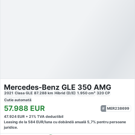
Mercedes-Benz GLE 350 AMG
2021
Clasa GLE
87.288
km
Hibrid (D/E)
1.950
cm³
320
CP
Cutie
automată
57.988
EUR
MER238699
47.924
EUR +
21
% TVA deductibil
Leasing de la
584
EUR/luna
cu dobăndă
anuală
5,7
% pentru persoane
juridice.