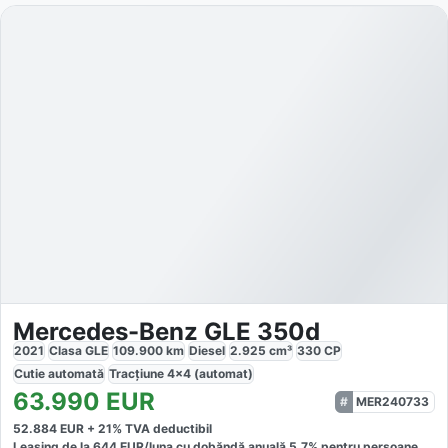
Mercedes-Benz GLE 350d
2021
Clasa GLE
109.900
km
Diesel
2.925
cm³
330
CP
Cutie
automată
Tracțiune
4x4 (automat)
63.990
EUR
MER240733
52.884
EUR +
21
% TVA deductibil
Leasing de la
644
EUR/luna
cu dobăndă
anuală
5,7
% pentru persoane