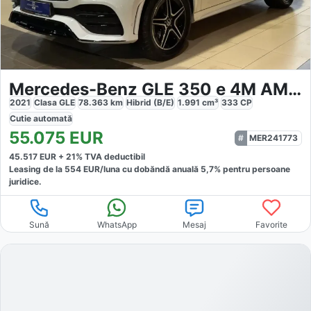
Mercedes-Benz GLE 350 e 4M AMG Line NightPaket AHK
2021
Clasa GLE
78.363
km
Hibrid (B/E)
1.991
cm³
333
CP
Cutie
automată
55.075
EUR
MER241773
45.517
EUR +
21
% TVA deductibil
Leasing de la
554
EUR/luna
cu dobăndă
anuală
5,7
% pentru persoane
juridice.
Sună
WhatsApp
Mesaj
Favorite