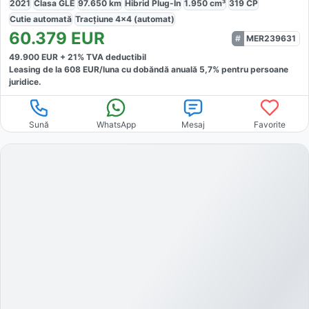
2021
Clasa GLE
97.650
km
Hibrid Plug-In
1.950
cm³
319
CP
Cutie
automată
Tracțiune
4x4 (automat)
60.379
EUR
MER239631
49.900
EUR +
21
% TVA deductibil
Leasing de la
608
EUR/luna
cu dobăndă
anuală
5,7
% pentru persoane
juridice.
Sună
WhatsApp
Mesaj
Favorite