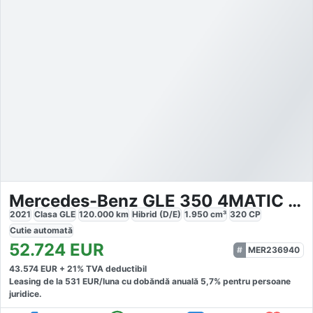
Mercedes-Benz GLE 350 4MATIC AMG
2021
Clasa GLE
120.000
km
Hibrid (D/E)
1.950
cm³
320
CP
Cutie
automată
52.724
EUR
MER236940
43.574
EUR +
21
% TVA deductibil
Leasing de la
531
EUR/luna
cu dobăndă
anuală
5,7
% pentru persoane
juridice.