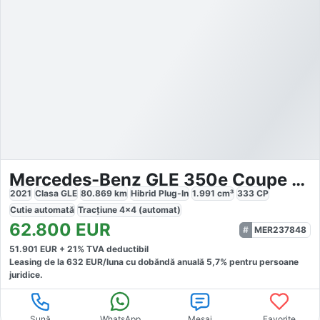
Mercedes-Benz GLE 350e Coupe 4Matic AMG Line
2021
Clasa GLE
80.869
km
Hibrid Plug-In
1.991
cm³
333
CP
Cutie
automată
Tracțiune
4x4 (automat)
62.800
EUR
MER237848
51.901
EUR +
21
% TVA deductibil
Leasing de la
632
EUR/luna
cu dobăndă
anuală
5,7
% pentru persoane
juridice.
Sună
WhatsApp
Mesaj
Favorite