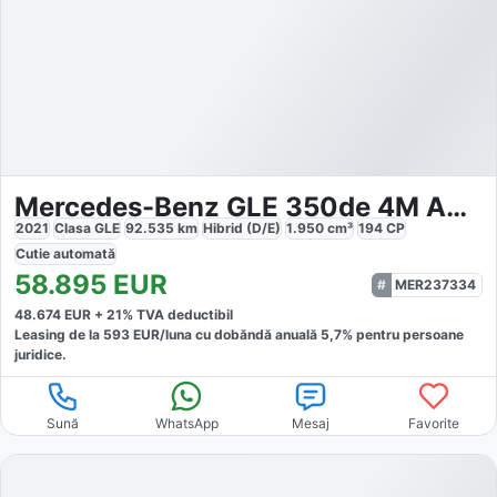
Mercedes-Benz GLE 350de 4M AMG Night
2021
Clasa GLE
92.535
km
Hibrid (D/E)
1.950
cm³
194
CP
Cutie
automată
58.895
EUR
MER237334
48.674
EUR +
21
% TVA deductibil
Leasing de la
593
EUR/luna
cu dobăndă
anuală
5,7
% pentru persoane
juridice.
Sună
WhatsApp
Mesaj
Favorite