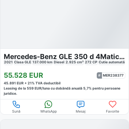
Mercedes-Benz GLE 350 d 4Matic AMG
2021
Clasa GLE
137.000
km
Diesel
2.925
cm³
272
CP
Cutie
automată
55.528
EUR
MER238377
45.891
EUR +
21
% TVA deductibil
Leasing de la
559
EUR/luna
cu dobăndă
anuală
5,7
% pentru persoane
juridice.
Sună
WhatsApp
Mesaj
Favorite