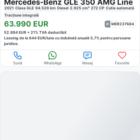
Mercedes-Benz GLE 350 AMG Line
2021
Clasa GLE
94.526
km
Diesel
2.925
cm³
272
CP
Cutie
automată
Tracțiune
integrală
63.990
EUR
MER237684
52.884
EUR +
21
% TVA deductibil
Leasing de la
644
EUR/luna
cu dobăndă
anuală
5,7
% pentru persoane
juridice.
Sună
WhatsApp
Mesaj
Favorite