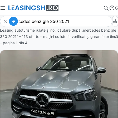
Leasing autoturisme rulate și noi, căutare după „mercedes benz gle
350 2021” – 113 oferte
– mașini cu istoric verificat și garanție extinsă
– pagina
1
din
4