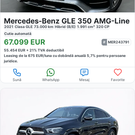
Mercedes-Benz GLE 350 AMG-Line
2021
Clasa GLE
73.000
km
Hibrid (B/E)
1.991
cm³
320
CP
Cutie
automată
67.099
EUR
MER243791
55.454
EUR +
21
% TVA deductibil
Leasing de la
675
EUR/luna
cu dobăndă
anuală
5,7
% pentru persoane
juridice.
Sună
WhatsApp
Mesaj
Favorite