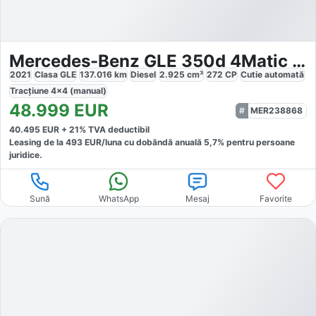
Mercedes-Benz GLE 350d 4Matic AMG Line
2021
Clasa GLE
137.016
km
Diesel
2.925
cm³
272
CP
Cutie
automată
Tracțiune
4x4 (manual)
48.999
EUR
MER238868
40.495
EUR +
21
% TVA deductibil
Leasing de la
493
EUR/luna
cu dobăndă
anuală
5,7
% pentru persoane
juridice.
Sună
WhatsApp
Mesaj
Favorite