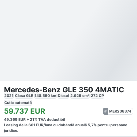
Mercedes-Benz GLE 350 4MATIC
2021
Clasa GLE
148.550
km
Diesel
2.925
cm³
272
CP
Cutie
automată
59.737
EUR
MER238374
49.369
EUR +
21
% TVA deductibil
Leasing de la
601
EUR/luna
cu dobăndă
anuală
5,7
% pentru persoane
juridice.