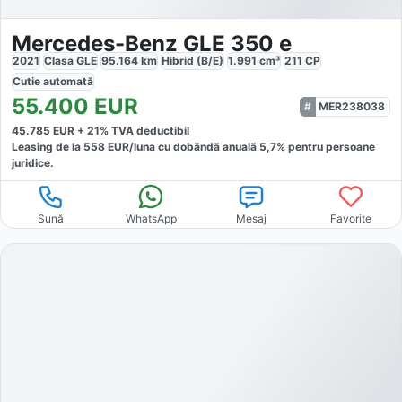
Mercedes-Benz GLE 350 e
2021
Clasa GLE
95.164
km
Hibrid (B/E)
1.991
cm³
211
CP
Cutie
automată
55.400
EUR
MER238038
45.785
EUR +
21
% TVA deductibil
Leasing de la
558
EUR/luna
cu dobăndă
anuală
5,7
% pentru persoane
juridice.
Sună
WhatsApp
Mesaj
Favorite