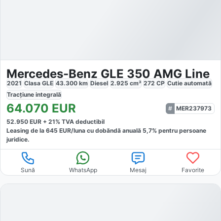
Mercedes-Benz GLE 350 AMG Line
2021
Clasa GLE
43.300
km
Diesel
2.925
cm³
272
CP
Cutie
automată
Tracțiune
integrală
64.070
EUR
MER237973
52.950
EUR +
21
% TVA deductibil
Leasing de la
645
EUR/luna
cu dobăndă
anuală
5,7
% pentru persoane
juridice.
Sună
WhatsApp
Mesaj
Favorite