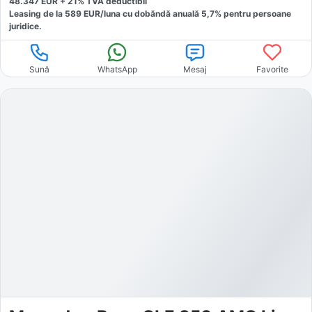
48.347
EUR +
21
% TVA deductibil
Leasing de la
589
EUR/luna
cu dobăndă
anuală
5,7
% pentru persoane
juridice.
Sună
WhatsApp
Mesaj
Favorite