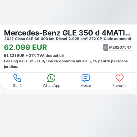
Mercedes-Benz GLE 350 d 4MATIC AMG
2021
Clasa GLE
69.000
km
Diesel
2.925
cm³
272
CP
Cutie
automată
62.099
EUR
MER237547
51.321
EUR +
21
% TVA deductibil
Leasing de la
625
EUR/luna
cu dobăndă
anuală
5,7
% pentru persoane
juridice.
Sună
WhatsApp
Mesaj
Favorite