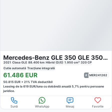
Mercedes-Benz GLE 350 GLE 350de 4M AMG
2021
Clasa GLE
88.400
km
Hibrid (D/E)
1.950
cm³
320
CP
Cutie
automată
Tracțiune
integrală
61.486
EUR
MER241262
50.815
EUR +
21
% TVA deductibil
Leasing de la
619
EUR/luna
cu dobăndă
anuală
5,7
% pentru persoane
juridice.
Sună
WhatsApp
Mesaj
Favorite