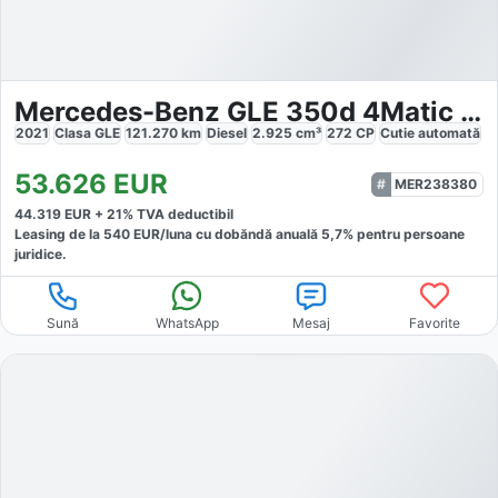
Mercedes-Benz GLE 350d 4Matic AMG
2021
Clasa GLE
121.270
km
Diesel
2.925
cm³
272
CP
Cutie
automată
53.626
EUR
MER238380
44.319
EUR +
21
% TVA deductibil
Leasing de la
540
EUR/luna
cu dobăndă
anuală
5,7
% pentru persoane
juridice.
Sună
WhatsApp
Mesaj
Favorite