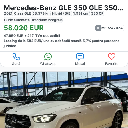
Mercedes-Benz GLE 350 GLE 350e 4M AMG
2021
Clasa GLE
58.579
km
Hibrid (B/E)
1.991
cm³
333
CP
Cutie
automată
Tracțiune
integrală
58.020
EUR
MER242024
47.950
EUR +
21
% TVA deductibil
Leasing de la
584
EUR/luna
cu dobăndă
anuală
5,7
% pentru persoane
juridice.
Sună
WhatsApp
Mesaj
Favorite