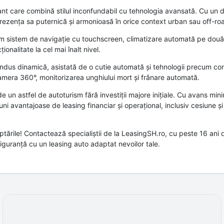
 care combină stilul inconfundabil cu tehnologia avansată. Cu un d
prezența sa puternică și armonioasă în orice context urban sau off-ro
ecum sistem de navigație cu touchscreen, climatizare automată pe două
ionalitate la cel mai înalt nivel.
ndus dinamică, asistată de o cutie automată și tehnologii precum cont
 camera 360°, monitorizarea unghiului mort și frânare automată.
e un astfel de autoturism fără investiții majore inițiale. Cu avans min
țiuni avantajoase de leasing financiar și operațional, inclusiv cesiune 
tările! Contactează specialiștii de la LeasingSH.ro, cu peste 16 ani 
siguranță cu un leasing auto adaptat nevoilor tale.