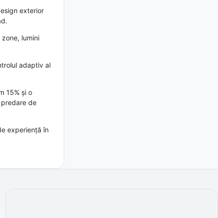
esign exterior
ad.
 zone, lumini
rolul adaptiv al
im 15% și o
și predare de
de experiență în