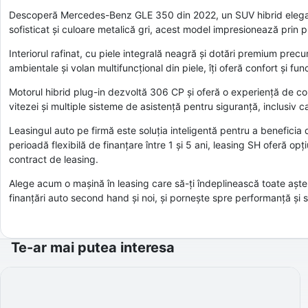
Descoperă Mercedes-Benz GLE 350 din 2022, un SUV hibrid elegant
sofisticat și culoare metalică gri, acest model impresionează prin 
Interiorul rafinat, cu piele integrală neagră și dotări premium pr
ambientale și volan multifuncțional din piele, îți oferă confort și funcț
Motorul hibrid plug-in dezvoltă 306 CP și oferă o experiență de co
vitezei și multiple sisteme de asistență pentru siguranță, inclusiv
Leasingul auto pe firmă este soluția inteligentă pentru a beneficia d
perioadă flexibilă de finanțare între 1 și 5 ani, leasing SH oferă op
contract de leasing.
Alege acum o mașină în leasing care să-ți îndeplinească toate aștep
finanțări auto second hand și noi, și pornește spre performanță și 
Te-ar mai putea interesa