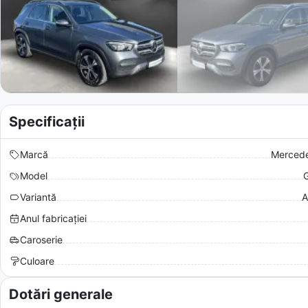
Specificații
Marcă
Merced
Model
Variantă
A
Anul fabricației
Caroserie
Culoare
Dotări generale