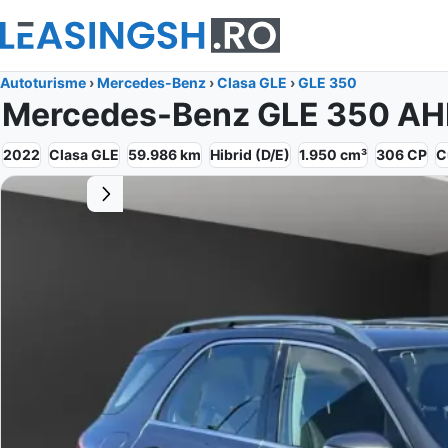
Autoturisme
›
Mercedes-Benz
›
Clasa GLE
›
GLE 350
Mercedes-Benz GLE 350 AH
2022
Clasa GLE
59.986
km
Hibrid (D/E)
1.950
cm³
306
CP
C