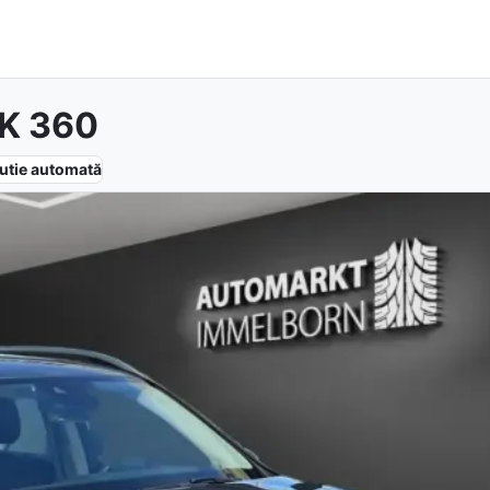
K 360
utie
automată