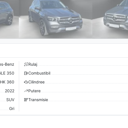
es-Benz
Rulaj
GLE 350
Combustibil
HK 360
Cilindree
2022
Putere
SUV
Transmisie
Gri