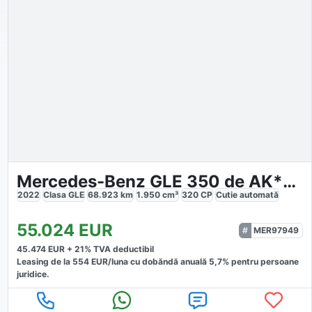
Mercedes-Benz GLE 350 de AK*Pano*Distro*DAB*20*VollLeder*LED
2022
Clasa GLE
68.923
km
1.950
cm³
320
CP
Cutie
automată
55.024
EUR
MER97949
45.474
EUR +
21
% TVA deductibil
Leasing de la
554
EUR/luna
cu dobăndă
anuală
5,7
% pentru persoane
juridice.