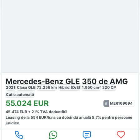
Mercedes-Benz GLE 350 de AMG
2021
Clasa GLE
73.256
km
Hibrid (D/E)
1.950
cm³
320
CP
Cutie
automată
55.024
EUR
MER169694
45.474
EUR +
21
% TVA deductibil
Leasing de la
554
EUR/luna
cu dobăndă
anuală
5,7
% pentru persoane
juridice.