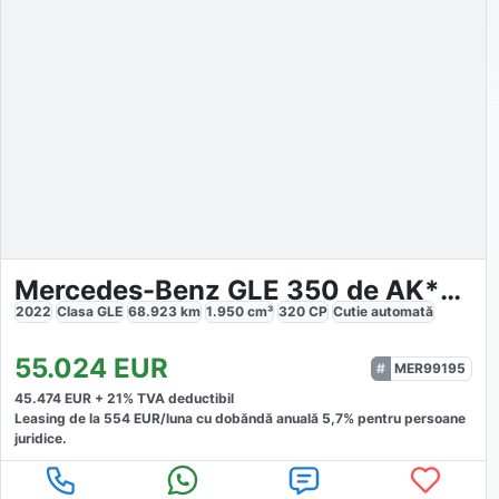
Mercedes-Benz GLE 350 de AK*Pano*Distro*DAB*20*VollLeder*LED
2022
Clasa GLE
68.923
km
1.950
cm³
320
CP
Cutie
automată
55.024
EUR
MER99195
45.474
EUR +
21
% TVA deductibil
Leasing de la
554
EUR/luna
cu dobăndă
anuală
5,7
% pentru persoane
juridice.