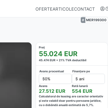
OFERTE
ARTICOLE
CONTACT
MER199300
Preț
55.024
EUR
45.474
EUR +
21
% TVA deductibil
Avans procentual
Finanțare pe
Autentifică-te
50%
5 ani
Nu ai oferte favorite
Avans
Rată lunară
27.512
EUR
554
EUR
Calculatorul de leasing are caracter orientativ
și este valabil doar pentru persoane juridice,
cu o dobândă anuală estimată de
5,7
%.