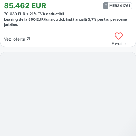
85.462
EUR
MER241761
70.630
EUR +
21
% TVA deductibil
Leasing de la
860
EUR/luna
cu dobăndă
anuală
5,7
% pentru persoane
juridice.
Vezi oferta
Favorite