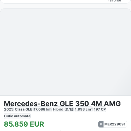
Favorite
Mercedes-Benz GLE 350 4M AMG
2025
Clasa GLE
17.088
km
Hibrid (D/E)
1.993
cm³
197
CP
Cutie
automată
85.859
EUR
MER229091