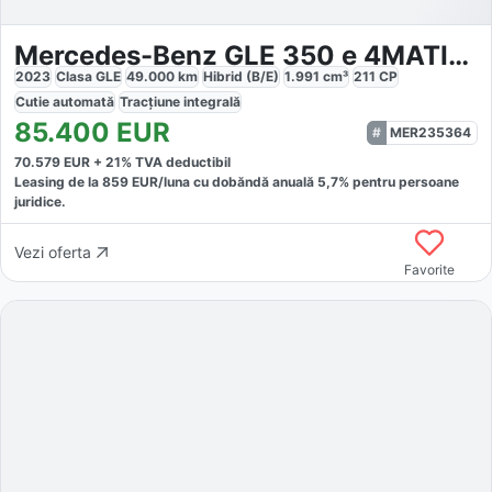
Mercedes-Benz GLE 350 e 4MATIC AMG Line PHEV
2023
Clasa GLE
49.000
km
Hibrid (B/E)
1.991
cm³
211
CP
Cutie
automată
Tracțiune
integrală
85.400
EUR
MER235364
70.579
EUR +
21
% TVA deductibil
Leasing de la
859
EUR/luna
cu dobăndă
anuală
5,7
% pentru persoane
juridice.
Vezi oferta
Favorite