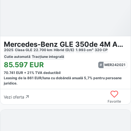
Mercedes-Benz GLE 350de 4M AMG
2025
Clasa GLE
22.700
km
Hibrid (D/E)
1.993
cm³
320
CP
Cutie
automată
Tracțiune
integrală
85.597
EUR
MER242021
70.741
EUR +
21
% TVA deductibil
Leasing de la
861
EUR/luna
cu dobăndă
anuală
5,7
% pentru persoane
juridice.
Vezi oferta
Favorite