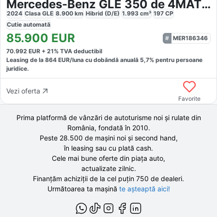
Mercedes-Benz GLE 350 de 4MATIC AMG Night DISTR AIRMATIC Pano
2024
Clasa GLE
8.900
km
Hibrid (D/E)
1.993
cm³
197
CP
Cutie
automată
85.900
EUR
MER186346
70.992
EUR +
21
% TVA deductibil
Leasing de la
864
EUR/luna
cu dobăndă
anuală
5,7
% pentru persoane
juridice.
Vezi oferta
Favorite
Prima platformă de vânzări de autoturisme noi și rulate din
România, fondată în
2010
.
Peste 28.500 de
mașini noi și second hand,
în leasing sau cu plată cash.
Cele mai bune oferte din piața auto,
actualizate zilnic.
Finanțăm achiziții de la
cel puțin 750 de
dealeri.
Următoarea ta mașină
te așteaptă aici!