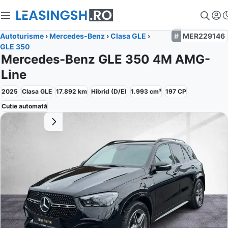
Autoturisme
›
Mercedes-Benz
›
Clasa GLE
›
MER229146
GLE 350
Mercedes-Benz GLE 350 4M AMG-
Line
2025
Clasa GLE
17.892
km
Hibrid (D/E)
1.993
cm³
197
CP
Cutie
automată