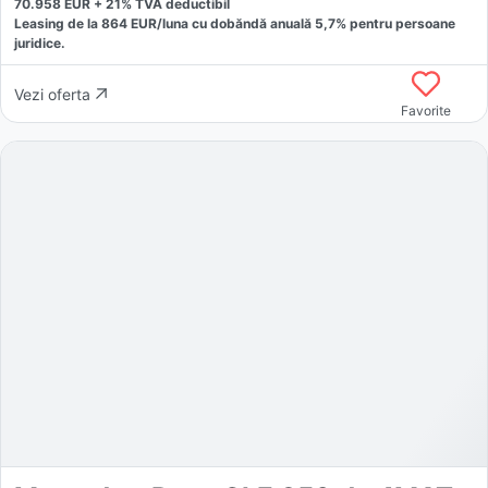
70.958
EUR +
21
% TVA deductibil
Leasing de la
864
EUR/luna
cu dobăndă
anuală
5,7
% pentru persoane
juridice.
Vezi oferta
Favorite