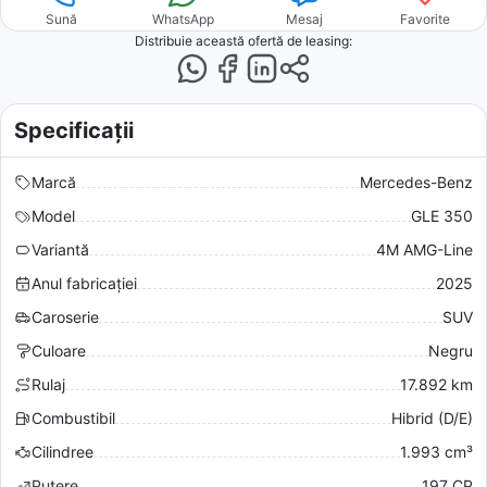
Sună
WhatsApp
Mesaj
Favorite
Distribuie această ofertă
de leasing
:
Specificații
Marcă
Mercedes-Benz
Model
GLE 350
Variantă
4M AMG-Line
Anul fabricației
2025
Caroserie
SUV
Culoare
Negru
Rulaj
17.892 km
Combustibil
Hibrid (D/E)
Cilindree
1.993 cm³
Putere
197 CP