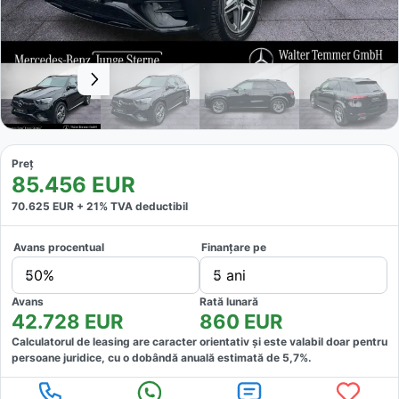
Preț
85.456
EUR
70.625
EUR +
21
% TVA deductibil
Avans procentual
Finanțare pe
50%
5 ani
Avans
Rată lunară
42.728
EUR
860
EUR
Calculatorul de leasing are caracter orientativ și este valabil doar pentru
persoane juridice, cu o dobândă anuală estimată de
5,7
%.