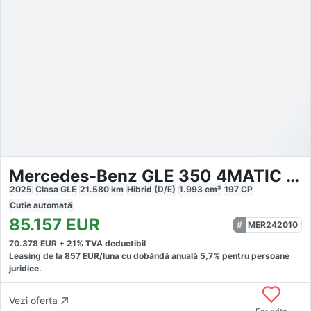
Mercedes-Benz GLE 350 4MATIC AMG PREMIUM 22 Pano AHK
2025
Clasa GLE
21.580
km
Hibrid (D/E)
1.993
cm³
197
CP
Cutie
automată
85.157
EUR
MER242010
70.378
EUR +
21
% TVA deductibil
Leasing de la
857
EUR/luna
cu dobăndă
anuală
5,7
% pentru persoane
juridice.
Vezi oferta