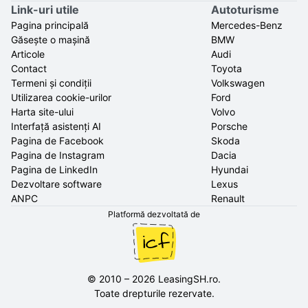
Link-uri utile
Autoturisme
Pagina principală
Mercedes-Benz
Găsește o mașină
BMW
Articole
Audi
Contact
Toyota
Termeni și condiții
Volkswagen
Utilizarea cookie-urilor
Ford
Harta site-ului
Volvo
Interfață asistenți AI
Porsche
Pagina de Facebook
Skoda
Pagina de Instagram
Dacia
Pagina de LinkedIn
Hyundai
Dezvoltare software
Lexus
ANPC
Renault
Platformă dezvoltată de
©
2010
–
2026
LeasingSH.ro
.
Toate drepturile rezervate.