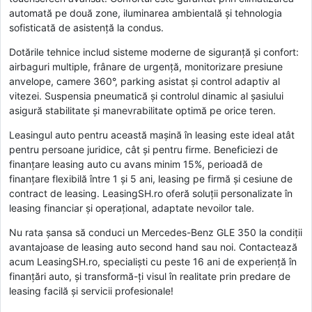
automată pe două zone, iluminarea ambientală și tehnologia
sofisticată de asistență la condus.
Dotările tehnice includ sisteme moderne de siguranță și confort:
airbaguri multiple, frânare de urgență, monitorizare presiune
anvelope, camere 360°, parking asistat și control adaptiv al
vitezei. Suspensia pneumatică și controlul dinamic al șasiului
asigură stabilitate și manevrabilitate optimă pe orice teren.
Leasingul auto pentru această mașină în leasing este ideal atât
pentru persoane juridice, cât și pentru firme. Beneficiezi de
finanțare leasing auto cu avans minim 15%, perioadă de
finanțare flexibilă între 1 și 5 ani, leasing pe firmă și cesiune de
contract de leasing. LeasingSH.ro oferă soluții personalizate în
leasing financiar și operațional, adaptate nevoilor tale.
Nu rata șansa să conduci un Mercedes-Benz GLE 350 la condiții
avantajoase de leasing auto second hand sau noi. Contactează
acum LeasingSH.ro, specialiști cu peste 16 ani de experiență în
finanțări auto, și transformă-ți visul în realitate prin predare de
leasing facilă și servicii profesionale!