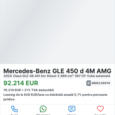
Mercedes-Benz GLE 450 d 4M AMG
2024
Clasa GLE
48.441
km
Diesel
2.989
cm³
367
CP
Cutie
automată
92.214
EUR
MER239919
76.210
EUR +
21
% TVA deductibil
Leasing de la
928
EUR/luna
cu dobăndă
anuală
5,7
% pentru persoane
juridice.