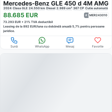
Mercedes-Benz GLE 450 d 4M AMG
2024
Clasa GLE
24.550
km
Diesel
2.989
cm³
367
CP
Cutie
automată
88.685
EUR
MER243010
73.293
EUR +
21
% TVA deductibil
Leasing de la
892
EUR/luna
cu dobăndă
anuală
5,7
% pentru persoane
juridice.
Sună
WhatsApp
Mesaj
Favorite