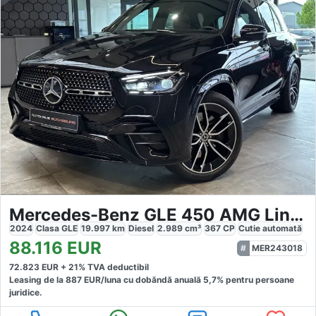
Mercedes-Benz GLE 450 AMG Line 4Matic
2024
Clasa GLE
19.997
km
Diesel
2.989
cm³
367
CP
Cutie
automată
88.116
EUR
MER243018
72.823
EUR +
21
% TVA deductibil
Leasing de la
887
EUR/luna
cu dobăndă
anuală
5,7
% pentru persoane
juridice.