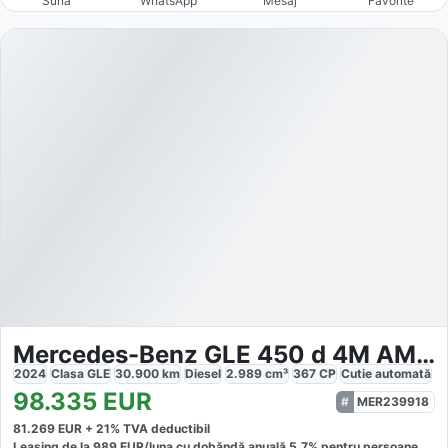
Sună
WhatsApp
Mesaj
Favorite
Mercedes-Benz GLE 450 d 4M AMG Night 22 Airmatic AH
2024
Clasa GLE
30.900
km
Diesel
2.989
cm³
367
CP
Cutie
automată
98.335
EUR
MER239918
81.269
EUR +
21
% TVA deductibil
Leasing de la
989
EUR/luna
cu dobăndă
anuală
5,7
% pentru persoane