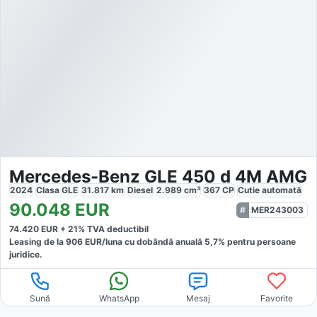
Mercedes-Benz GLE 450 d 4M AMG
2024
Clasa GLE
31.817
km
Diesel
2.989
cm³
367
CP
Cutie
automată
90.048
EUR
MER243003
74.420
EUR +
21
% TVA deductibil
Leasing de la
906
EUR/luna
cu dobăndă
anuală
5,7
% pentru persoane
juridice.
Sună
WhatsApp
Mesaj
Favorite