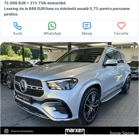
72.898
EUR +
21
% TVA deductibil
Leasing de la
888
EUR/luna
cu dobăndă
anuală
5,7
% pentru persoane
juridice.
Sună
WhatsApp
Mesaj
Favorite