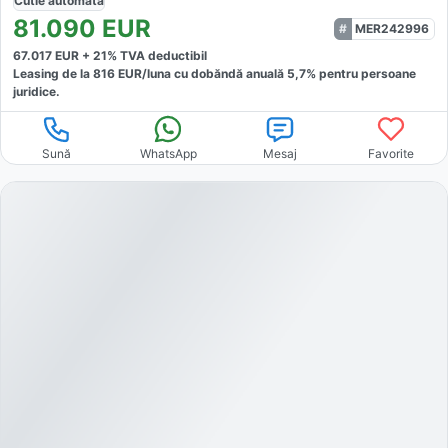
Cutie
automată
81.090
EUR
MER242996
67.017
EUR +
21
% TVA deductibil
Leasing de la
816
EUR/luna
cu dobăndă
anuală
5,7
% pentru persoane
juridice.
Sună
WhatsApp
Mesaj
Favorite