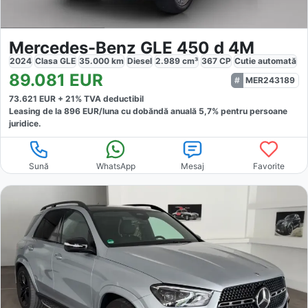
Mercedes-Benz GLE 450 d 4M
2024
Clasa GLE
35.000
km
Diesel
2.989
cm³
367
CP
Cutie
automată
89.081
EUR
MER243189
73.621
EUR +
21
% TVA deductibil
Leasing de la
896
EUR/luna
cu dobăndă
anuală
5,7
% pentru persoane
juridice.
Sună
WhatsApp
Mesaj
Favorite