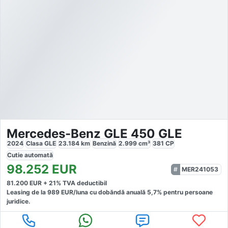
Mercedes-Benz GLE 450 GLE
2024
Clasa GLE
23.184
km
Benzină
2.999
cm³
381
CP
Cutie
automată
98.252
EUR
MER241053
81.200
EUR +
21
% TVA deductibil
Leasing de la
989
EUR/luna
cu dobăndă
anuală
5,7
% pentru persoane
juridice.