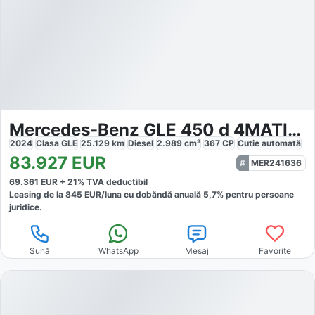
Mercedes-Benz GLE 450 d 4MATIC AMG
2024
Clasa GLE
25.129
km
Diesel
2.989
cm³
367
CP
Cutie
automată
83.927
EUR
MER241636
69.361
EUR +
21
% TVA deductibil
Leasing de la
845
EUR/luna
cu dobăndă
anuală
5,7
% pentru persoane
juridice.
Sună
WhatsApp
Mesaj
Favorite