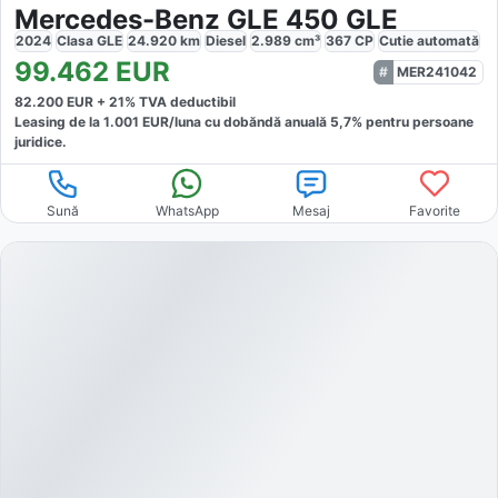
Mercedes-Benz GLE 450 GLE
2024
Clasa GLE
24.920
km
Diesel
2.989
cm³
367
CP
Cutie
automată
99.462
EUR
MER241042
82.200
EUR +
21
% TVA deductibil
Leasing de la
1.001
EUR/luna
cu dobăndă
anuală
5,7
% pentru persoane
juridice.
Sună
WhatsApp
Mesaj
Favorite