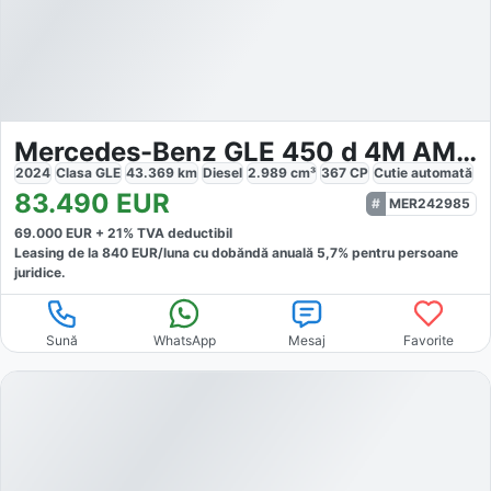
Mercedes-Benz GLE 450 d 4M AMG Premium Airmat
2024
Clasa GLE
43.369
km
Diesel
2.989
cm³
367
CP
Cutie
automată
83.490
EUR
MER242985
69.000
EUR +
21
% TVA deductibil
Leasing de la
840
EUR/luna
cu dobăndă
anuală
5,7
% pentru persoane
juridice.
Sună
WhatsApp
Mesaj
Favorite