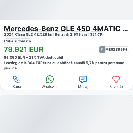
Mercedes-Benz GLE 450 4MATIC AMG Sport Night Distr Pano
2024
Clasa GLE
42.528
km
Benzină
2.999
cm³
381
CP
Cutie
automată
79.921
EUR
MER239954
66.050
EUR +
21
% TVA deductibil
Leasing de la
804
EUR/luna
cu dobăndă
anuală
5,7
% pentru persoane
juridice.
Sună
WhatsApp
Mesaj
Favorite