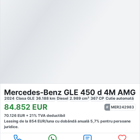
Mercedes-Benz GLE 450 d 4M AMG
2024
Clasa GLE
36.188
km
Diesel
2.989
cm³
367
CP
Cutie
automată
84.852
EUR
MER242983
70.126
EUR +
21
% TVA deductibil
Leasing de la
854
EUR/luna
cu dobăndă
anuală
5,7
% pentru persoane
juridice.