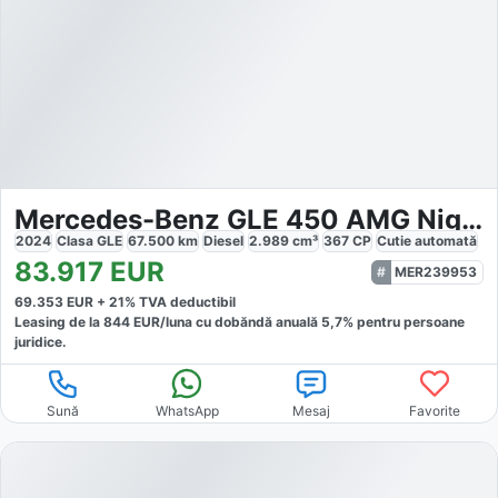
Mercedes-Benz GLE 450 AMG Night Distronic Pano
2024
Clasa GLE
67.500
km
Diesel
2.989
cm³
367
CP
Cutie
automată
83.917
EUR
MER239953
69.353
EUR +
21
% TVA deductibil
Leasing de la
844
EUR/luna
cu dobăndă
anuală
5,7
% pentru persoane
juridice.
Sună
WhatsApp
Mesaj
Favorite