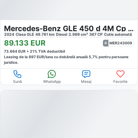
Mercedes-Benz GLE 450 d 4M Cp AMG Sport Night Distr
2024
Clasa GLE
49.761
km
Diesel
2.989
cm³
367
CP
Cutie
automată
89.133
EUR
MER243009
73.664
EUR +
21
% TVA deductibil
Leasing de la
897
EUR/luna
cu dobăndă
anuală
5,7
% pentru persoane
juridice.
Sună
WhatsApp
Mesaj
Favorite