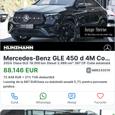
Mercedes-Benz GLE 450 d 4M Coupé AMG Night Panorama
2024
Clasa GLE
18.500
km
Diesel
2.989
cm³
367
CP
Cutie
automată
88.146
EUR
MER243019
72.848
EUR +
21
% TVA deductibil
Leasing de la
887
EUR/luna
cu dobăndă
anuală
5,7
% pentru persoane
juridice.
Sună
WhatsApp
Mesaj
Favorite