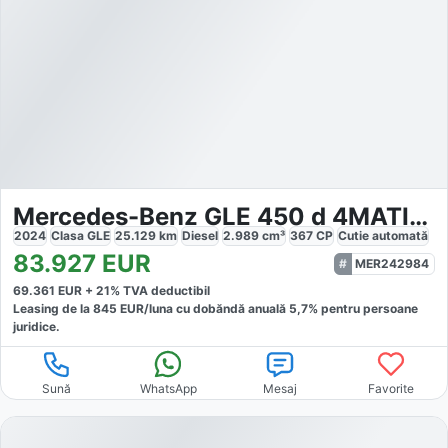
Mercedes-Benz GLE 450 d 4MATIC AMG
2024
Clasa GLE
25.129
km
Diesel
2.989
cm³
367
CP
Cutie
automată
83.927
EUR
MER242984
69.361
EUR +
21
% TVA deductibil
Leasing de la
845
EUR/luna
cu dobăndă
anuală
5,7
% pentru persoane
juridice.
Sună
WhatsApp
Mesaj
Favorite