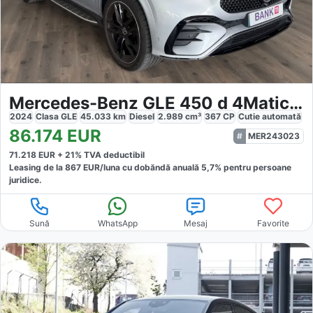
Mercedes-Benz GLE 450 d 4Matic AMG
2024
Clasa GLE
45.033
km
Diesel
2.989
cm³
367
CP
Cutie
automată
86.174
EUR
MER243023
71.218
EUR +
21
% TVA deductibil
Leasing de la
867
EUR/luna
cu dobăndă
anuală
5,7
% pentru persoane
juridice.
Sună
WhatsApp
Mesaj
Favorite