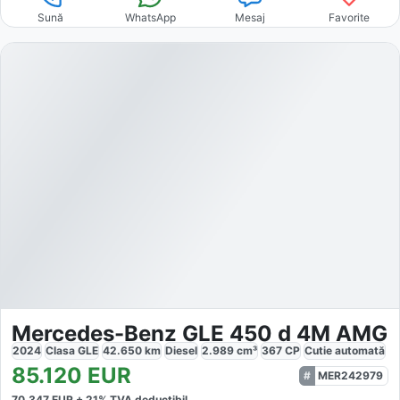
Sună
WhatsApp
Mesaj
Favorite
Mercedes-Benz GLE 450 d 4M AMG
2024
Clasa GLE
42.650
km
Diesel
2.989
cm³
367
CP
Cutie
automată
85.120
EUR
MER242979
70.347
EUR +
21
% TVA deductibil