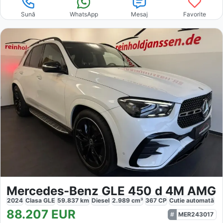
Sună
WhatsApp
Mesaj
Favorite
Mercedes-Benz GLE 450 d 4M AMG
2024
Clasa GLE
59.837
km
Diesel
2.989
cm³
367
CP
Cutie
automată
88.207
EUR
MER243017