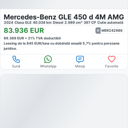
Mercedes-Benz GLE 450 d 4M AMG
2024
Clasa GLE
40.038
km
Diesel
2.989
cm³
367
CP
Cutie
automată
83.936
EUR
MER242986
69.369
EUR +
21
% TVA deductibil
Leasing de la
845
EUR/luna
cu dobăndă
anuală
5,7
% pentru persoane
juridice.
Sună
WhatsApp
Mesaj
Favorite