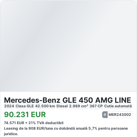
Mercedes-Benz GLE 450 AMG LINE
2024
Clasa GLE
42.500
km
Diesel
2.989
cm³
367
CP
Cutie
automată
90.231
EUR
MER243002
74.571
EUR +
21
% TVA deductibil
Leasing de la
908
EUR/luna
cu dobăndă
anuală
5,7
% pentru persoane
juridice.