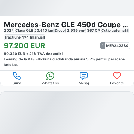
Mercedes-Benz GLE 450d Coupe 4Matic AMG Line Advanced Plus
2024
Clasa GLE
23.610
km
Diesel
2.989
cm³
367
CP
Cutie
automată
Tracțiune
4x4 (manual)
97.200
EUR
MER242230
80.330
EUR +
21
% TVA deductibil
Leasing de la
978
EUR/luna
cu dobăndă
anuală
5,7
% pentru persoane
juridice.
Sună
WhatsApp
Mesaj
Favorite