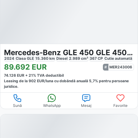
Mercedes-Benz GLE 450 GLE 450d Coupe 4M AMG
2024
Clasa GLE
15.360
km
Diesel
2.989
cm³
367
CP
Cutie
automată
89.692
EUR
MER243006
74.126
EUR +
21
% TVA deductibil
Leasing de la
902
EUR/luna
cu dobăndă
anuală
5,7
% pentru persoane
juridice.
Sună
WhatsApp
Mesaj
Favorite