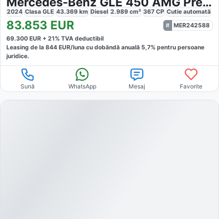
Mercedes-Benz GLE 450 AMG Premium Airmatic
2024
Clasa GLE
43.369
km
Diesel
2.989
cm³
367
CP
Cutie
automată
83.853
EUR
MER242588
69.300
EUR +
21
% TVA deductibil
Leasing de la
844
EUR/luna
cu dobăndă
anuală
5,7
% pentru persoane
juridice.
Sună
WhatsApp
Mesaj
Favorite