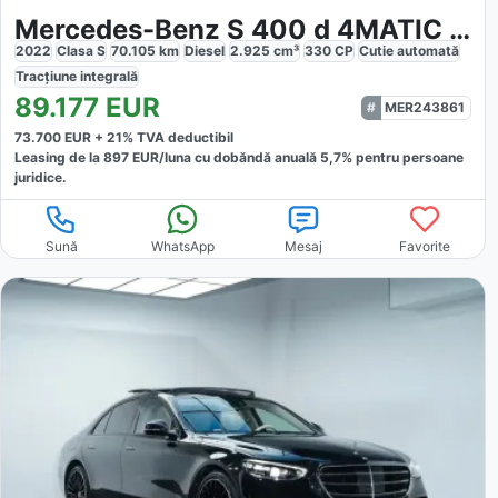
Mercedes-Benz S 400 d 4MATIC AMG Line First-Class
2022
Clasa S
70.105
km
Diesel
2.925
cm³
330
CP
Cutie
automată
Tracțiune
integrală
89.177
EUR
MER243861
73.700
EUR +
21
% TVA deductibil
Leasing de la
897
EUR/luna
cu dobăndă
anuală
5,7
% pentru persoane
juridice.
Sună
WhatsApp
Mesaj
Favorite