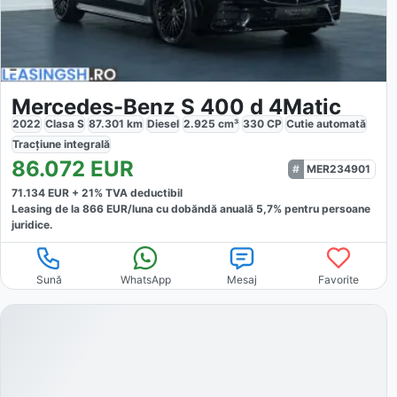
Mercedes-Benz S 400 d 4Matic
2022
Clasa S
87.301
km
Diesel
2.925
cm³
330
CP
Cutie
automată
Tracțiune
integrală
86.072
EUR
MER234901
71.134
EUR +
21
% TVA deductibil
Leasing de la
866
EUR/luna
cu dobăndă
anuală
5,7
% pentru persoane
juridice.
Sună
WhatsApp
Mesaj
Favorite