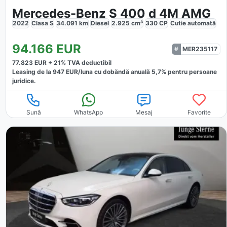
Mercedes-Benz S 400 d 4M AMG
2022
Clasa S
34.091
km
Diesel
2.925
cm³
330
CP
Cutie
automată
94.166
EUR
MER235117
77.823
EUR +
21
% TVA deductibil
Leasing de la
947
EUR/luna
cu dobăndă
anuală
5,7
% pentru persoane
juridice.
Sună
WhatsApp
Mesaj
Favorite