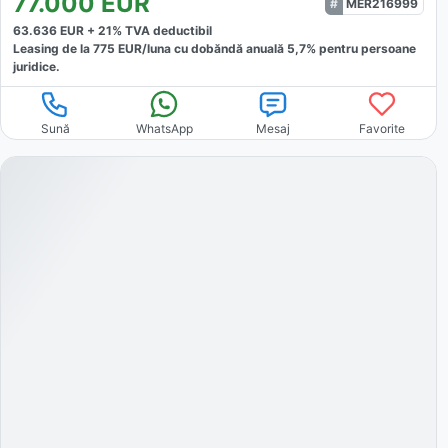
77.000
EUR
MER216999
63.636
EUR +
21
% TVA deductibil
Leasing de la
775
EUR/luna
cu dobăndă
anuală
5,7
% pentru persoane
juridice.
Sună
WhatsApp
Mesaj
Favorite