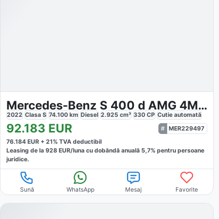
Mercedes-Benz S 400 d AMG 4M lang
2022
Clasa S
74.100
km
Diesel
2.925
cm³
330
CP
Cutie
automată
92.183
EUR
MER229497
76.184
EUR +
21
% TVA deductibil
Leasing de la
928
EUR/luna
cu dobăndă
anuală
5,7
% pentru persoane
juridice.
Sună
WhatsApp
Mesaj
Favorite