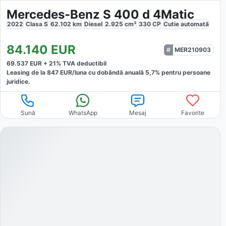
Mercedes-Benz S 400 d 4Matic
2022
Clasa S
62.102
km
Diesel
2.925
cm³
330
CP
Cutie
automată
84.140
EUR
MER210903
69.537
EUR +
21
% TVA deductibil
Leasing de la
847
EUR/luna
cu dobăndă
anuală
5,7
% pentru persoane
juridice.
Sună
WhatsApp
Mesaj
Favorite