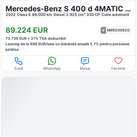
Mercedes-Benz S 400 d 4MATIC AMG DESIGNO
2022
Clasa S
88.000
km
Diesel
2.925
cm³
330
CP
Cutie
automată
89.224
EUR
MER200920
73.739
EUR +
21
% TVA deductibil
Leasing de la
898
EUR/luna
cu dobăndă
anuală
5,7
% pentru persoane
juridice.
Sună
WhatsApp
Mesaj
Favorite