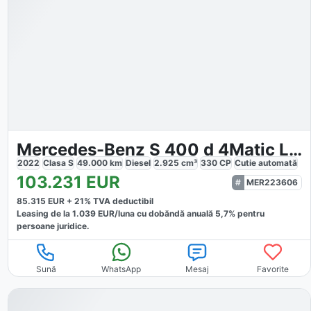
Mercedes-Benz S 400 d 4Matic L AMG
2022
Clasa S
49.000
km
Diesel
2.925
cm³
330
CP
Cutie
automată
103.231
EUR
MER223606
85.315
EUR +
21
% TVA deductibil
Leasing de la
1.039
EUR/luna
cu dobăndă
anuală
5,7
% pentru
persoane juridice.
Sună
WhatsApp
Mesaj
Favorite