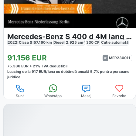
Mercedes-Benz S 400 d 4M lang AMG
2022
Clasa S
57.160
km
Diesel
2.925
cm³
330
CP
Cutie
automată
91.156
EUR
MER230011
75.336
EUR +
21
% TVA deductibil
Leasing de la
917
EUR/luna
cu dobăndă
anuală
5,7
% pentru persoane
juridice.
Sună
WhatsApp
Mesaj
Favorite