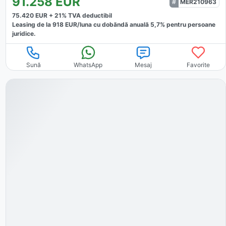
91.258
EUR
MER210963
75.420
EUR +
21
% TVA deductibil
Leasing de la
918
EUR/luna
cu dobăndă
anuală
5,7
% pentru persoane
juridice.
Sună
WhatsApp
Mesaj
Favorite