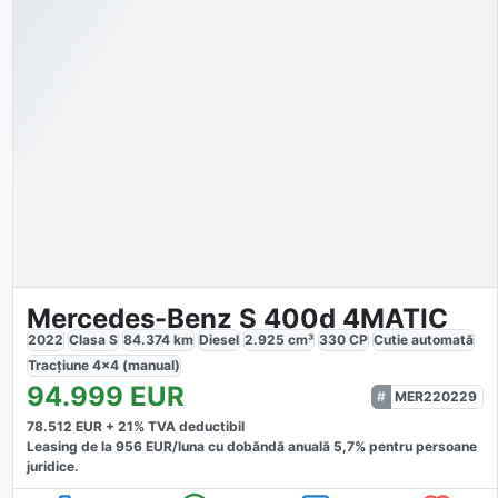
Mercedes-Benz S 400d 4MATIC
2022
Clasa S
84.374
km
Diesel
2.925
cm³
330
CP
Cutie
automată
Tracțiune
4x4 (manual)
94.999
EUR
MER220229
78.512
EUR +
21
% TVA deductibil
Leasing de la
956
EUR/luna
cu dobăndă
anuală
5,7
% pentru persoane
juridice.