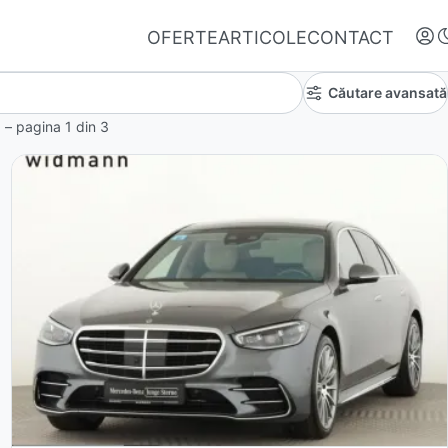
OFERTE
ARTICOLE
CONTACT
Căutare avansată
să – pagina
1
din
3
Autentifică-te
Nu ai oferte favorite