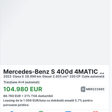
Mercedes-Benz S 400d 4MATIC Long
2022
Clasa S
28.998
km
Diesel
2.925
cm³
330
CP
Cutie
automată
Tracțiune
4x4 (automat)
104.980
EUR
MER222685
86.760
EUR +
21
% TVA deductibil
Leasing de la
1.056
EUR/luna
cu dobăndă
anuală
5,7
% pentru
persoane juridice.