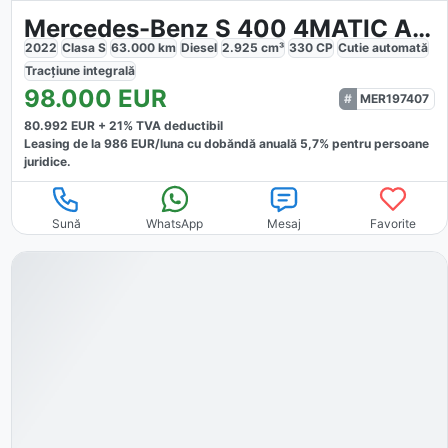
Mercedes-Benz S 400 4MATIC AMG
2022
Clasa S
63.000
km
Diesel
2.925
cm³
330
CP
Cutie
automată
Tracțiune
integrală
98.000
EUR
MER197407
80.992
EUR +
21
% TVA deductibil
Leasing de la
986
EUR/luna
cu dobăndă
anuală
5,7
% pentru persoane
juridice.
Sună
WhatsApp
Mesaj
Favorite