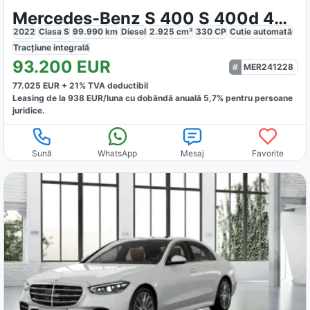
Mercedes-Benz S 400 S 400d 4M Long AMG
2022
Clasa S
99.990
km
Diesel
2.925
cm³
330
CP
Cutie
automată
Tracțiune
integrală
93.200
EUR
MER241228
77.025
EUR +
21
% TVA deductibil
Leasing de la
938
EUR/luna
cu dobăndă
anuală
5,7
% pentru persoane
juridice.
Sună
WhatsApp
Mesaj
Favorite