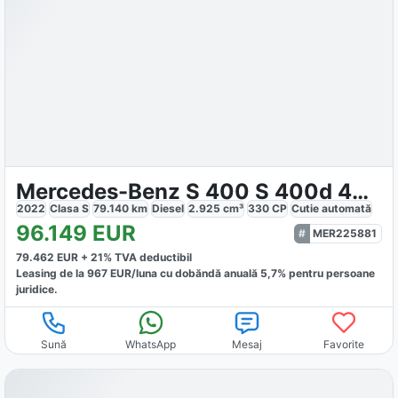
Mercedes-Benz S 400 S 400d 4MATIC L AMG Exclusive
2022
Clasa S
79.140
km
Diesel
2.925
cm³
330
CP
Cutie
automată
96.149
EUR
MER225881
79.462
EUR +
21
% TVA deductibil
Leasing de la
967
EUR/luna
cu dobăndă
anuală
5,7
% pentru persoane
juridice.
Sună
WhatsApp
Mesaj
Favorite