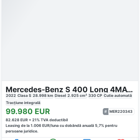
Mercedes-Benz S 400 Long 4MATIC
2022
Clasa S
28.998
km
Diesel
2.925
cm³
330
CP
Cutie
automată
Tracțiune
integrală
99.980
EUR
MER220343
82.628
EUR +
21
% TVA deductibil
Leasing de la
1.006
EUR/luna
cu dobăndă
anuală
5,7
% pentru
persoane juridice.