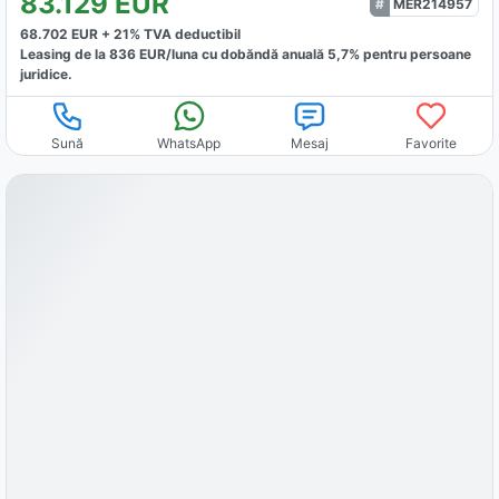
83.129
EUR
MER214957
68.702
EUR +
21
% TVA deductibil
Leasing de la
836
EUR/luna
cu dobăndă
anuală
5,7
% pentru persoane
juridice.
Sună
WhatsApp
Mesaj
Favorite