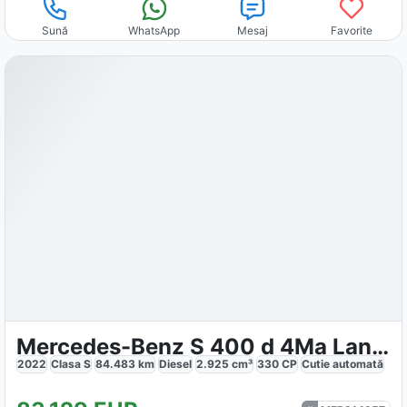
Sună
WhatsApp
Mesaj
Favorite
Mercedes-Benz S 400 d 4Ma Lang AMG NAV LED PSD HUD
2022
Clasa S
84.483
km
Diesel
2.925
cm³
330
CP
Cutie
automată