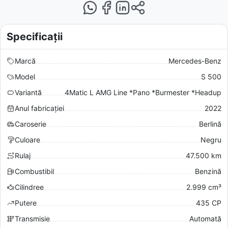
Specificații
Marcă
Mercedes-Benz
Model
S 500
Variantă
4Matic L AMG Line *Pano *Burmester *Headup
Anul fabricației
2022
Caroserie
Berlină
Culoare
Negru
Rulaj
47.500 km
Combustibil
Benzină
Cilindree
2.999 cm³
Putere
435 CP
Transmisie
Automată