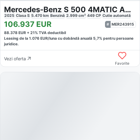
Mercedes-Benz S 500 4MATIC AMG-Sport
2025
Clasa S
5.470
km
Benzină
2.999
cm³
449
CP
Cutie
automată
106.937
EUR
MER243915
88.378
EUR +
21
% TVA deductibil
Leasing de la
1.076
EUR/luna
cu dobăndă
anuală
5,7
% pentru persoane
juridice.
Vezi oferta
Favorite