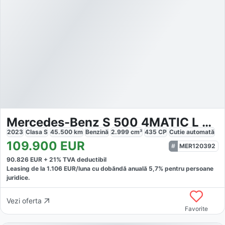
Mercedes-Benz S 500 4MATIC L AMG Line
2023
Clasa S
45.500
km
Benzină
2.999
cm³
435
CP
Cutie
automată
109.900
EUR
MER120392
90.826
EUR +
21
% TVA deductibil
Leasing de la
1.106
EUR/luna
cu dobăndă
anuală
5,7
% pentru persoane
juridice.
Vezi oferta
Favorite