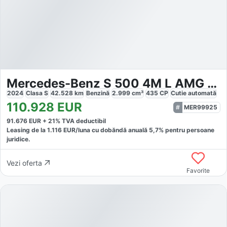
Mercedes-Benz S 500 4M L AMG Sport Pano Chauff Fond Entert Mas
2024
Clasa S
42.528
km
Benzină
2.999
cm³
435
CP
Cutie
automată
110.928
EUR
MER99925
91.676
EUR +
21
% TVA deductibil
Leasing de la
1.116
EUR/luna
cu dobăndă
anuală
5,7
% pentru persoane
juridice.
Vezi oferta
Favorite