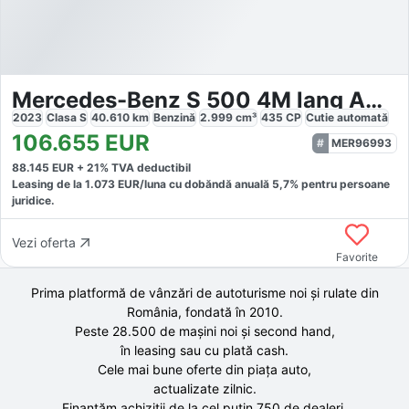
Mercedes-Benz S 500 4M lang AMG+EXCL.+DRIVE PILOT+HUD+MASSAGE+
2023
Clasa S
40.610
km
Benzină
2.999
cm³
435
CP
Cutie
automată
106.655
EUR
MER96993
88.145
EUR +
21
% TVA deductibil
Leasing de la
1.073
EUR/luna
cu dobăndă
anuală
5,7
% pentru persoane
juridice.
Vezi oferta
Favorite
Prima platformă de vânzări de autoturisme noi și rulate din
România, fondată în
2010
.
Peste 28.500 de
mașini noi și second hand,
în leasing sau cu plată cash.
Cele mai bune oferte din piața auto,
actualizate zilnic.
Finanțăm achiziții de la
cel puțin 750 de
dealeri.