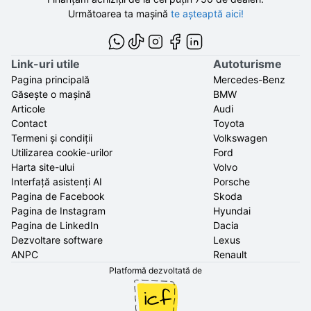
Următoarea ta mașină
te așteaptă aici!
Link-uri utile
Autoturisme
Pagina principală
Mercedes-Benz
Găsește o mașină
BMW
Articole
Audi
Contact
Toyota
Termeni și condiții
Volkswagen
Utilizarea cookie-urilor
Ford
Harta site-ului
Volvo
Interfață asistenți AI
Porsche
Pagina de Facebook
Skoda
Pagina de Instagram
Hyundai
Pagina de LinkedIn
Dacia
Dezvoltare software
Lexus
ANPC
Renault
Platformă dezvoltată de