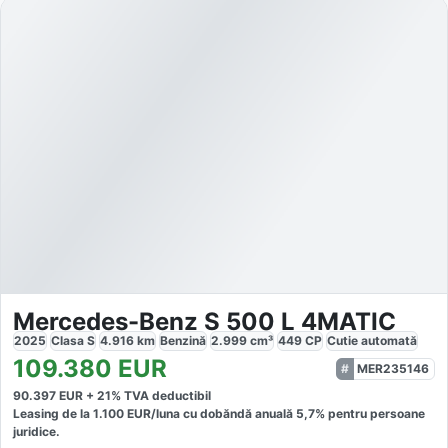
Mercedes-Benz S 500 L 4MATIC
2025
Clasa S
4.916
km
Benzină
2.999
cm³
449
CP
Cutie
automată
109.380
EUR
MER235146
90.397
EUR +
21
% TVA deductibil
Leasing de la
1.100
EUR/luna
cu dobăndă
anuală
5,7
% pentru persoane
juridice.