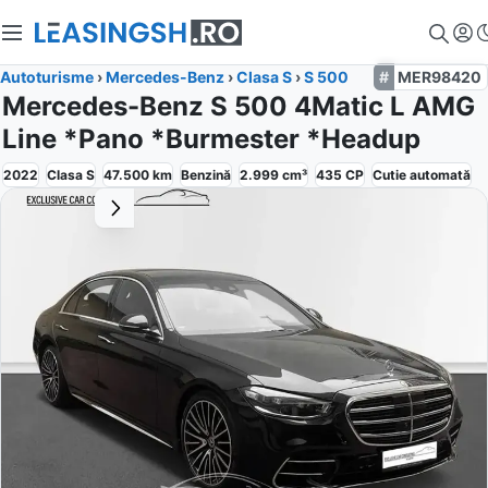
Autoturisme
›
Mercedes-Benz
›
Clasa S
›
S 500
MER98420
Mercedes-Benz S 500 4Matic L AMG
Line *Pano *Burmester *Headup
2022
Clasa S
47.500
km
Benzină
2.999
cm³
435
CP
Cutie
automată