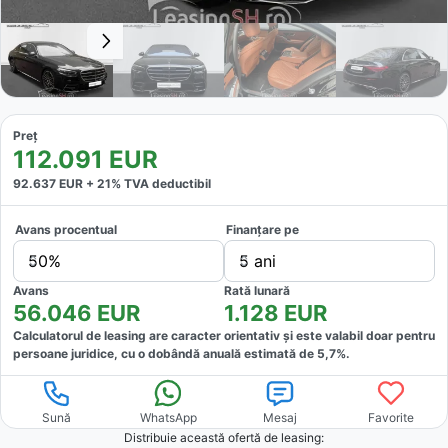
Preț
112.091
EUR
92.637
EUR +
21
% TVA deductibil
Avans procentual
Finanțare pe
50%
5 ani
Avans
Rată lunară
56.046
EUR
1.128
EUR
Calculatorul de leasing are caracter orientativ și este valabil doar pentru
persoane juridice, cu o dobândă anuală estimată de
5,7
%.
Sună
WhatsApp
Mesaj
Favorite
Distribuie această ofertă
de leasing
: