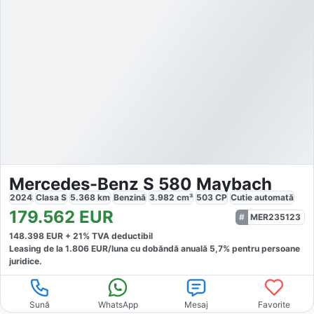
Mercedes-Benz S 580 Maybach
2024
Clasa S
5.368
km
Benzină
3.982
cm³
503
CP
Cutie
automată
179.562
EUR
MER235123
148.398
EUR +
21
% TVA deductibil
Leasing de la
1.806
EUR/luna
cu dobăndă
anuală
5,7
% pentru persoane
juridice.
Sună
WhatsApp
Mesaj
Favorite