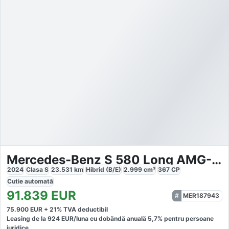
Mercedes-Benz S 580 Long AMG-Line
2024
Clasa S
23.531
km
Hibrid (B/E)
2.999
cm³
367
CP
Cutie
automată
91.839
EUR
MER187943
75.900
EUR +
21
% TVA deductibil
Leasing de la
924
EUR/luna
cu dobăndă
anuală
5,7
% pentru persoane
juridice.