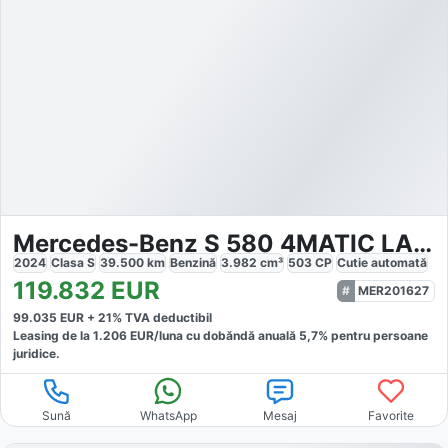
Mercedes-Benz S 580 4MATIC LANG AMG BURM NIGHT AIRMATIC
2024
Clasa S
39.500
km
Benzină
3.982
cm³
503
CP
Cutie
automată
119.832
EUR
MER201627
99.035
EUR +
21
% TVA deductibil
Leasing de la
1.206
EUR/luna
cu dobăndă
anuală
5,7
% pentru persoane
juridice.
Sună
WhatsApp
Mesaj
Favorite