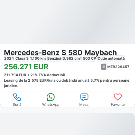
Mercedes-Benz S 580 Maybach
2024
Clasa S
1.100
km
Benzină
3.982
cm³
503
CP
Cutie
automată
256.271
EUR
MER229457
211.794
EUR +
21
% TVA deductibil
Leasing de la
2.578
EUR/luna
cu dobăndă
anuală
5,7
% pentru persoane
juridice.
Sună
WhatsApp
Mesaj
Favorite