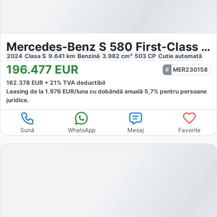
Mercedes-Benz S 580 First-Class Chaffeur
2024
Clasa S
9.641
km
Benzină
3.982
cm³
503
CP
Cutie
automată
196.477
EUR
MER230158
162.378
EUR +
21
% TVA deductibil
Leasing de la
1.976
EUR/luna
cu dobăndă
anuală
5,7
% pentru persoane
juridice.
Sună
WhatsApp
Mesaj
Favorite