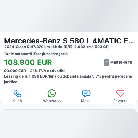
Mercedes-Benz S 580 L 4MATIC Exclusive
2024
Clasa S
47.370
km
Hibrid (B/E)
3.982
cm³
503
CP
Cutie
automată
Tracțiune
integrală
108.900
EUR
MER194575
90.000
EUR +
21
% TVA deductibil
Leasing de la
1.096
EUR/luna
cu dobăndă
anuală
5,7
% pentru persoane
juridice.
Sună
WhatsApp
Mesaj
Favorite