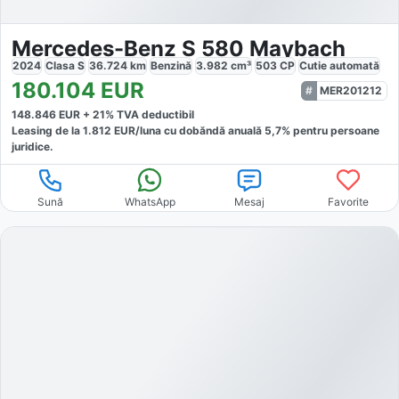
Mercedes-Benz S 580 Maybach
2024
Clasa S
36.724
km
Benzină
3.982
cm³
503
CP
Cutie
automată
180.104
EUR
MER201212
148.846
EUR +
21
% TVA deductibil
Leasing de la
1.812
EUR/luna
cu dobăndă
anuală
5,7
% pentru persoane
juridice.
Sună
WhatsApp
Mesaj
Favorite