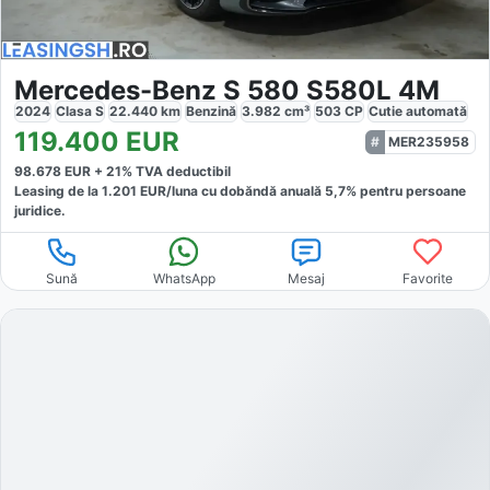
Mercedes-Benz S 580 S580L 4M
2024
Clasa S
22.440
km
Benzină
3.982
cm³
503
CP
Cutie
automată
119.400
EUR
MER235958
98.678
EUR +
21
% TVA deductibil
Leasing de la
1.201
EUR/luna
cu dobăndă
anuală
5,7
% pentru persoane
juridice.
Sună
WhatsApp
Mesaj
Favorite