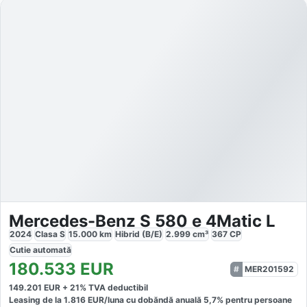
Mercedes-Benz S 580 e 4Matic L
2024
Clasa S
15.000
km
Hibrid (B/E)
2.999
cm³
367
CP
Cutie
automată
180.533
EUR
MER201592
149.201
EUR +
21
% TVA deductibil
Leasing de la
1.816
EUR/luna
cu dobăndă
anuală
5,7
% pentru persoane