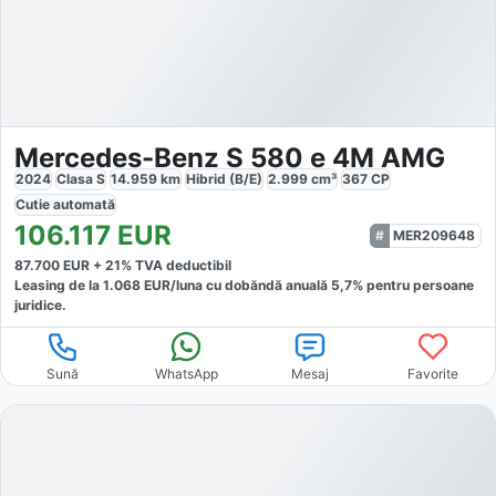
Mercedes-Benz S 580 e 4M AMG
2024
Clasa S
14.959
km
Hibrid (B/E)
2.999
cm³
367
CP
Cutie
automată
106.117
EUR
MER209648
87.700
EUR +
21
% TVA deductibil
Leasing de la
1.068
EUR/luna
cu dobăndă
anuală
5,7
% pentru persoane
juridice.
Sună
WhatsApp
Mesaj
Favorite