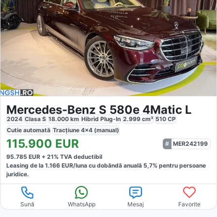
Mercedes-Benz S 580e 4Matic L
2024
Clasa S
18.000
km
Hibrid Plug-In
2.999
cm³
510
CP
Cutie
automată
Tracțiune
4x4 (manual)
115.900
EUR
MER242199
95.785
EUR +
21
% TVA deductibil
Leasing de la
1.166
EUR/luna
cu dobăndă
anuală
5,7
% pentru persoane
juridice.
Sună
WhatsApp
Mesaj
Favorite