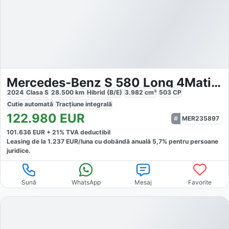
Mercedes-Benz S 580 Long 4Matic AMG Line
2024
Clasa S
28.500
km
Hibrid (B/E)
3.982
cm³
503
CP
Cutie
automată
Tracțiune
integrală
122.980
EUR
MER235897
101.636
EUR +
21
% TVA deductibil
Leasing de la
1.237
EUR/luna
cu dobăndă
anuală
5,7
% pentru persoane
juridice.
Sună
WhatsApp
Mesaj
Favorite