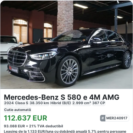
Mercedes-Benz S 580 e 4M AMG
2024
Clasa S
38.350
km
Hibrid (B/E)
2.999
cm³
367
CP
Cutie
automată
112.637
EUR
MER240917
93.088
EUR +
21
% TVA deductibil
Leasing de la
1.133
EUR/luna
cu dobăndă
anuală
5,7
% pentru persoane