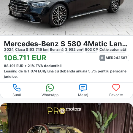
Mercedes-Benz S 580 4Matic Lang AMG
2024
Clasa S
53.745
km
Benzină
3.982
cm³
503
CP
Cutie
automată
106.711
EUR
MER242587
88.191
EUR +
21
% TVA deductibil
Leasing de la
1.074
EUR/luna
cu dobăndă
anuală
5,7
% pentru persoane
juridice.
Sună
WhatsApp
Mesaj
Favorite