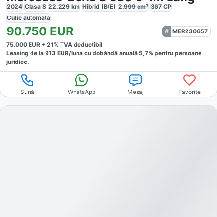
2024
Clasa S
22.229
km
Hibrid (B/E)
2.999
cm³
367
CP
Cutie
automată
90.750
EUR
MER230657
75.000
EUR +
21
% TVA deductibil
Leasing de la
913
EUR/luna
cu dobăndă
anuală
5,7
% pentru persoane
juridice.
Sună
WhatsApp
Mesaj
Favorite