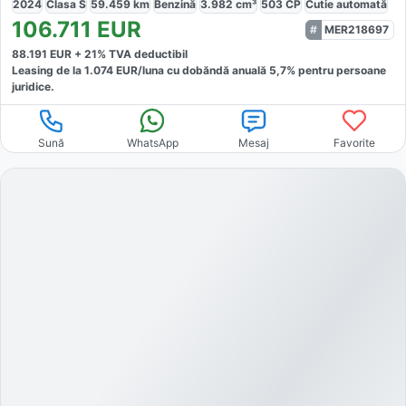
2024
Clasa S
59.459
km
Benzină
3.982
cm³
503
CP
Cutie
automată
106.711
EUR
MER218697
88.191
EUR +
21
% TVA deductibil
Leasing de la
1.074
EUR/luna
cu dobăndă
anuală
5,7
% pentru persoane
juridice.
Sună
WhatsApp
Mesaj
Favorite