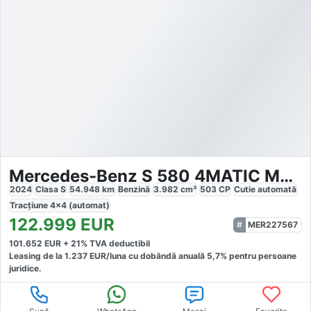
Mercedes-Benz S 580 4MATIC MHEV Aut.
2024
Clasa S
54.948
km
Benzină
3.982
cm³
503
CP
Cutie
automată
Tracțiune
4x4 (automat)
122.999
EUR
MER227567
101.652
EUR +
21
% TVA deductibil
Leasing de la
1.237
EUR/luna
cu dobăndă
anuală
5,7
% pentru persoane
juridice.