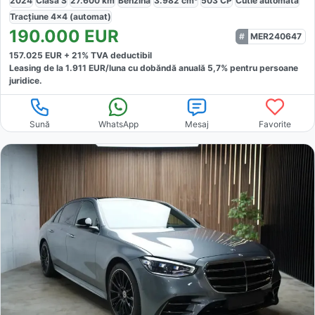
2024
Clasa S
27.600
km
Benzină
3.982
cm³
503
CP
Cutie
automată
Tracțiune
4x4 (automat)
190.000
EUR
MER240647
157.025
EUR +
21
% TVA deductibil
Leasing de la
1.911
EUR/luna
cu dobăndă
anuală
5,7
% pentru persoane
juridice.
Sună
WhatsApp
Mesaj
Favorite