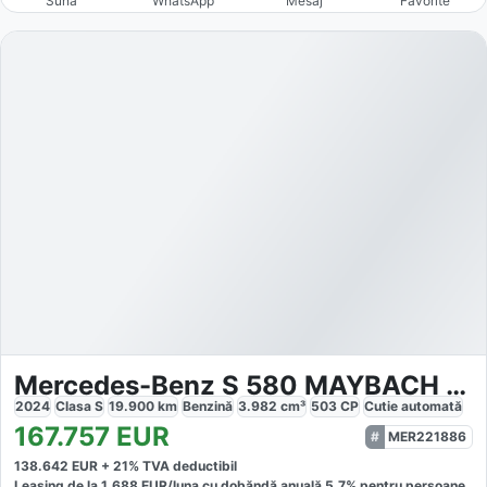
Sună
WhatsApp
Mesaj
Favorite
Mercedes-Benz S 580 MAYBACH EXCLUSIV CHAUFFEUR
2024
Clasa S
19.900
km
Benzină
3.982
cm³
503
CP
Cutie
automată
167.757
EUR
MER221886
138.642
EUR +
21
% TVA deductibil
Leasing de la
1.688
EUR/luna
cu dobăndă
anuală
5,7
% pentru persoane