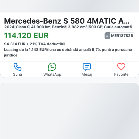
Mercedes-Benz S 580 4MATIC AMG
2024
Clasa S
41.900
km
Benzină
3.982
cm³
503
CP
Cutie
automată
114.120
EUR
MER187825
94.314
EUR +
21
% TVA deductibil
Leasing de la
1.148
EUR/luna
cu dobăndă
anuală
5,7
% pentru persoane
juridice.
Sună
WhatsApp
Mesaj
Favorite