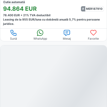
Cutie
automată
94.864
EUR
MER187910
78.400
EUR +
21
% TVA deductibil
Leasing de la
955
EUR/luna
cu dobăndă
anuală
5,7
% pentru persoane
juridice.
Sună
WhatsApp
Mesaj
Favorite