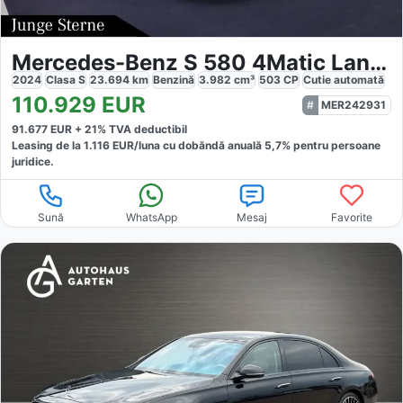
Mercedes-Benz S 580 4Matic Lang AMG Line Night Exklusiv
2024
Clasa S
23.694
km
Benzină
3.982
cm³
503
CP
Cutie
automată
110.929
EUR
MER242931
91.677
EUR +
21
% TVA deductibil
Leasing de la
1.116
EUR/luna
cu dobăndă
anuală
5,7
% pentru persoane
juridice.
Sună
WhatsApp
Mesaj
Favorite