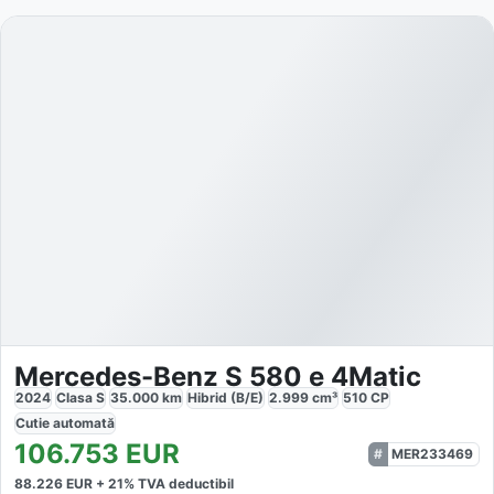
Mercedes-Benz S 580 e 4Matic
2024
Clasa S
35.000
km
Hibrid (B/E)
2.999
cm³
510
CP
Cutie
automată
106.753
EUR
MER233469
88.226
EUR +
21
% TVA deductibil