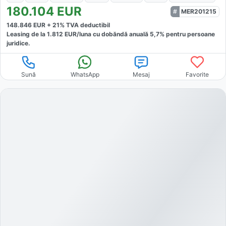
180.104
EUR
MER201215
148.846
EUR +
21
% TVA deductibil
Leasing de la
1.812
EUR/luna
cu dobăndă
anuală
5,7
% pentru persoane
juridice.
Sună
WhatsApp
Mesaj
Favorite