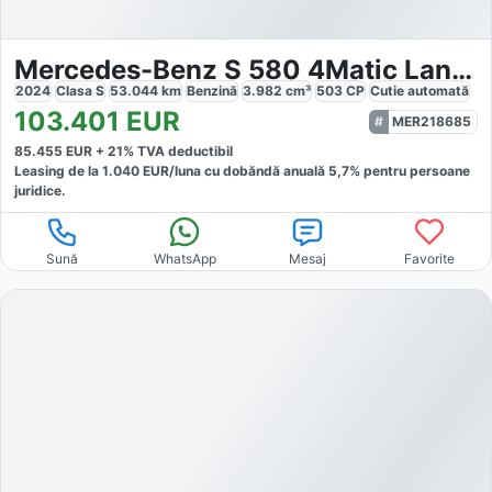
Mercedes-Benz S 580 4Matic Lang AMG
2024
Clasa S
53.044
km
Benzină
3.982
cm³
503
CP
Cutie
automată
103.401
EUR
MER218685
85.455
EUR +
21
% TVA deductibil
Leasing de la
1.040
EUR/luna
cu dobăndă
anuală
5,7
% pentru persoane
juridice.
Sună
WhatsApp
Mesaj
Favorite