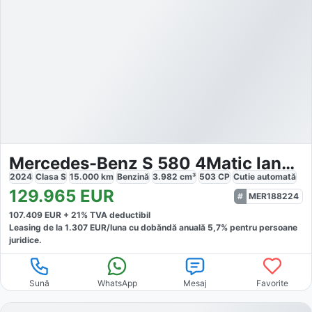
Mercedes-Benz S 580 4Matic lang Exklusiv Panorama
2024
Clasa S
15.000
km
Benzină
3.982
cm³
503
CP
Cutie
automată
129.965
EUR
MER188224
107.409
EUR +
21
% TVA deductibil
Leasing de la
1.307
EUR/luna
cu dobăndă
anuală
5,7
% pentru persoane
juridice.
Sună
WhatsApp
Mesaj
Favorite