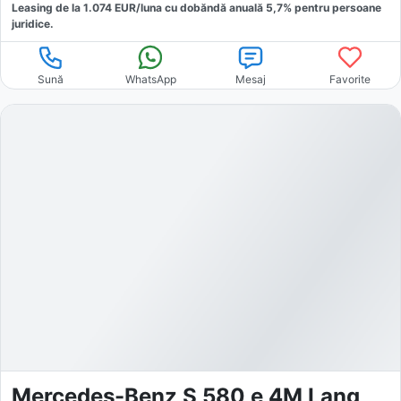
Leasing de la
1.074
EUR/luna
cu dobăndă
anuală
5,7
% pentru persoane
juridice.
Sună
WhatsApp
Mesaj
Favorite
Mercedes-Benz S 580 e 4M Lang