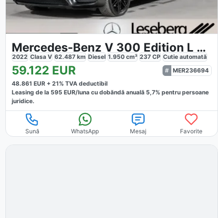
Mercedes-Benz V 300 Edition L AMG
2022
Clasa V
62.487
km
Diesel
1.950
cm³
237
CP
Cutie
automată
59.122
EUR
MER236694
48.861
EUR +
21
% TVA deductibil
Leasing de la
595
EUR/luna
cu dobăndă
anuală
5,7
% pentru persoane
juridice.
Sună
WhatsApp
Mesaj
Favorite