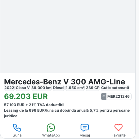
Mercedes-Benz V 300 AMG-Line
2022
Clasa V
39.000
km
Diesel
1.950
cm³
239
CP
Cutie
automată
69.203
EUR
MER221246
57.193
EUR +
21
% TVA deductibil
Leasing de la
696
EUR/luna
cu dobăndă
anuală
5,7
% pentru persoane
juridice.
Sună
WhatsApp
Mesaj
Favorite