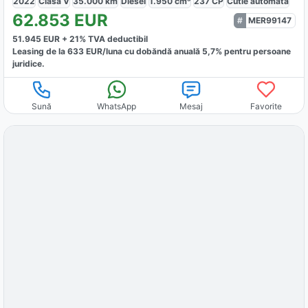
2022
Clasa V
35.000
km
Diesel
1.950
cm³
237
CP
Cutie
automată
62.853
EUR
MER99147
51.945
EUR +
21
% TVA deductibil
Leasing de la
633
EUR/luna
cu dobăndă
anuală
5,7
% pentru persoane
juridice.
Sună
WhatsApp
Mesaj
Favorite