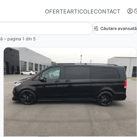
OFERTE
ARTICOLE
CONTACT
Căutare avansată
nsă – pagina
1
din
5
Autentifică-te
Nu ai oferte favorite