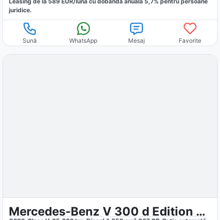
Leasing de la
589
EUR/luna
cu dobăndă
anuală
5,7
% pentru persoane
juridice.
Sună
WhatsApp
Mesaj
Favorite
Mercedes-Benz V 300 d Edition kompakt Kamera Navi AHK2,5t 9G