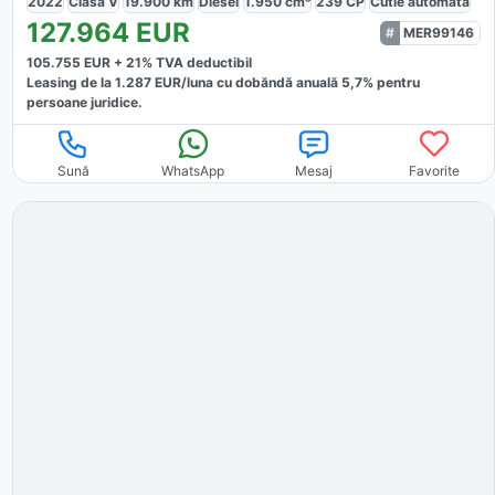
2022
Clasa V
19.900
km
Diesel
1.950
cm³
239
CP
Cutie
automată
127.964
EUR
MER99146
105.755
EUR +
21
% TVA deductibil
Leasing de la
1.287
EUR/luna
cu dobăndă
anuală
5,7
% pentru
persoane juridice.
Sună
WhatsApp
Mesaj
Favorite