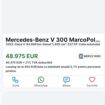
Mercedes-Benz V 300 MarcoPolo Avantgarde
2022
Clasa V
94.699
km
Diesel
1.950
cm³
237
CP
Cutie
automată
48.975
EUR
MER221890
40.475
EUR +
21
% TVA deductibil
Leasing de la
493
EUR/luna
cu dobăndă
anuală
5,7
% pentru persoane
juridice.
Sună
WhatsApp
Mesaj
Favorite