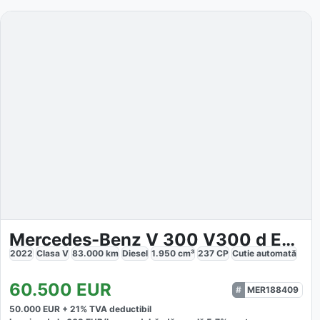
Mercedes-Benz V 300 V300 d Edition 4MATIC AMG Line
2022
Clasa V
83.000
km
Diesel
1.950
cm³
237
CP
Cutie
automată
60.500
EUR
MER188409
50.000
EUR +
21
% TVA deductibil