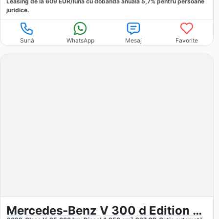
Leasing de la
609
EUR/luna
cu dobăndă
anuală
5,7
% pentru persoane
juridice.
Sună
WhatsApp
Mesaj
Favorite
Mercedes-Benz V 300 d Edition kompakt Kamera Navi AHK2,5t 9G