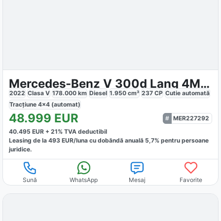
Mercedes-Benz V 300d Lang 4Matic
2022
Clasa V
178.000
km
Diesel
1.950
cm³
237
CP
Cutie
automată
Tracțiune
4x4 (automat)
48.999
EUR
MER227292
40.495
EUR +
21
% TVA deductibil
Leasing de la
493
EUR/luna
cu dobăndă
anuală
5,7
% pentru persoane
juridice.
Sună
WhatsApp
Mesaj
Favorite