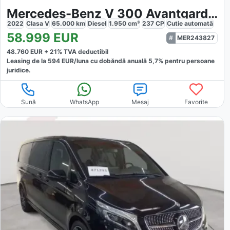
Mercedes-Benz V 300 Avantgarde Edition AMG MBUX
2022
Clasa V
65.000
km
Diesel
1.950
cm³
237
CP
Cutie
automată
58.999
EUR
MER243827
48.760
EUR +
21
% TVA deductibil
Leasing de la
594
EUR/luna
cu dobăndă
anuală
5,7
% pentru persoane
juridice.
Sună
WhatsApp
Mesaj
Favorite