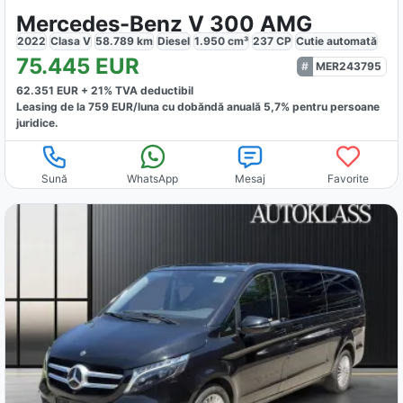
Mercedes-Benz V 300 AMG
2022
Clasa V
58.789
km
Diesel
1.950
cm³
237
CP
Cutie
automată
75.445
EUR
MER243795
62.351
EUR +
21
% TVA deductibil
Leasing de la
759
EUR/luna
cu dobăndă
anuală
5,7
% pentru persoane
juridice.
Sună
WhatsApp
Mesaj
Favorite