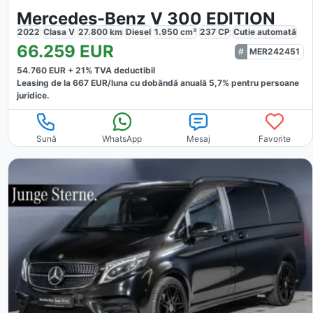
Mercedes-Benz V 300 EDITION
2022
Clasa V
27.800
km
Diesel
1.950
cm³
237
CP
Cutie
automată
66.259
EUR
MER242451
54.760
EUR +
21
% TVA deductibil
Leasing de la
667
EUR/luna
cu dobăndă
anuală
5,7
% pentru persoane
juridice.
Sună
WhatsApp
Mesaj
Favorite