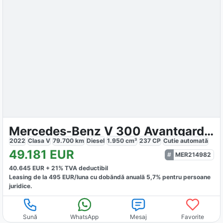
Mercedes-Benz V 300 Avantgarde Kompakt
2022
Clasa V
79.700
km
Diesel
1.950
cm³
237
CP
Cutie
automată
49.181
EUR
MER214982
40.645
EUR +
21
% TVA deductibil
Leasing de la
495
EUR/luna
cu dobăndă
anuală
5,7
% pentru persoane
juridice.
Sună
WhatsApp
Mesaj
Favorite