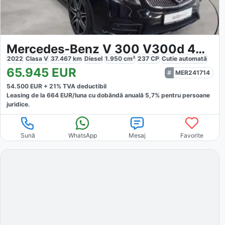
Mercedes-Benz V 300 V300d 4M Avantgarde Edition
2022
Clasa V
37.467
km
Diesel
1.950
cm³
237
CP
Cutie
automată
65.945
EUR
MER241714
54.500
EUR +
21
% TVA deductibil
Leasing de la
664
EUR/luna
cu dobăndă
anuală
5,7
% pentru persoane
juridice.
Sună
WhatsApp
Mesaj
Favorite