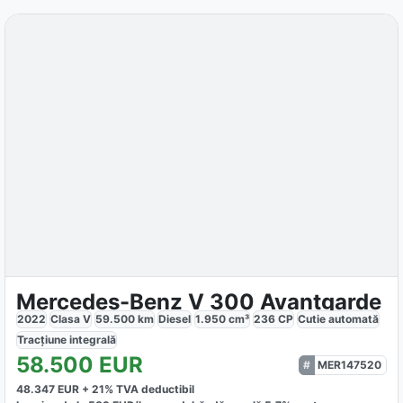
Mercedes-Benz V 300 Avantgarde
2022
Clasa V
59.500
km
Diesel
1.950
cm³
236
CP
Cutie
automată
Tracțiune
integrală
58.500
EUR
MER147520
48.347
EUR +
21
% TVA deductibil