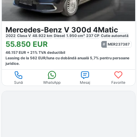
Mercedes-Benz V 300d 4Matic
2022
Clasa V
48.922
km
Diesel
1.950
cm³
237
CP
Cutie
automată
55.850
EUR
MER237387
46.157
EUR +
21
% TVA deductibil
Leasing de la
562
EUR/luna
cu dobăndă
anuală
5,7
% pentru persoane
juridice.
Sună
WhatsApp
Mesaj
Favorite