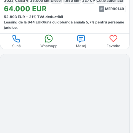
2022
Clasa V
35.000
km
Diesel
1.950
cm³
237
CP
Cutie
automată
64.000
EUR
MER99149
52.893
EUR +
21
% TVA deductibil
Leasing de la
644
EUR/luna
cu dobăndă
anuală
5,7
% pentru persoane
juridice.
Sună
WhatsApp
Mesaj
Favorite