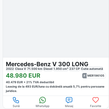
Mercedes-Benz V 300 LONG
2022
Clasa V
71.500
km
Diesel
1.950
cm³
237
CP
Cutie
automată
48.980
EUR
MER196105
40.479
EUR +
21
% TVA deductibil
Leasing de la
493
EUR/luna
cu dobăndă
anuală
5,7
% pentru persoane
juridice.
Sună
WhatsApp
Mesaj
Favorite