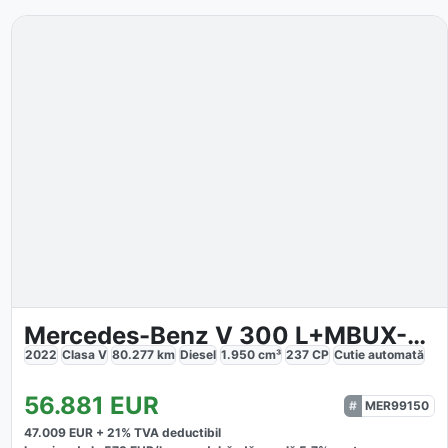
Mercedes-Benz V 300 L+MBUX-NAVI+2xKLIMA+LED+AHK2,5T+7-SITZER
2022
Clasa V
80.277
km
Diesel
1.950
cm³
237
CP
Cutie
automată
56.881
EUR
MER99150
47.009
EUR +
21
% TVA deductibil