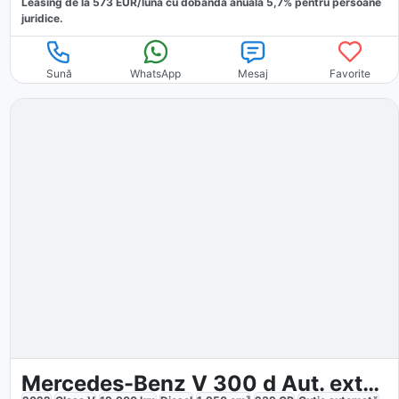
Leasing de la
573
EUR/luna
cu dobăndă
anuală
5,7
% pentru persoane
juridice.
Sună
WhatsApp
Mesaj
Favorite
Mercedes-Benz V 300 d Aut. extralang 4MAT AMG Airmatik VIP MH