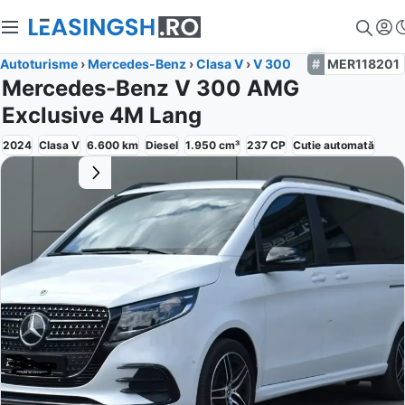
Autoturisme
›
Mercedes-Benz
›
Clasa V
›
V 300
MER118201
Mercedes-Benz V 300 AMG
Exclusive 4M Lang
2024
Clasa V
6.600
km
Diesel
1.950
cm³
237
CP
Cutie
automată