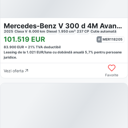
Mercedes-Benz V 300 d 4M Avantgarde Lang
2025
Clasa V
6.000
km
Diesel
1.950
cm³
237
CP
Cutie
automată
101.519
EUR
MER118205
83.900
EUR +
21
% TVA deductibil
Leasing de la
1.021
EUR/luna
cu dobăndă
anuală
5,7
% pentru persoane
juridice.
Vezi oferta
Favorite