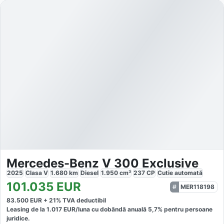
Mercedes-Benz V 300 Exclusive
2025
Clasa V
1.680
km
Diesel
1.950
cm³
237
CP
Cutie
automată
101.035
EUR
MER118198
83.500
EUR +
21
% TVA deductibil
Leasing de la
1.017
EUR/luna
cu dobăndă
anuală
5,7
% pentru persoane
juridice.