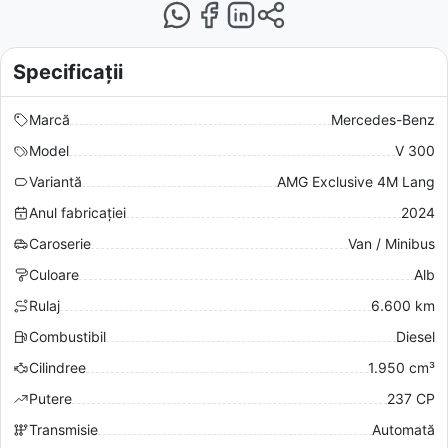
Specificații
Marcă
Mercedes-Benz
Model
V 300
Variantă
AMG Exclusive 4M Lang
Anul fabricației
2024
Caroserie
Van / Minibus
Culoare
Alb
Rulaj
6.600 km
Combustibil
Diesel
Cilindree
1.950 cm³
Putere
237 CP
Transmisie
Automată