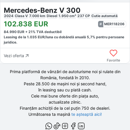
Mercedes-Benz V 300
2024
Clasa V
7.000
km
Diesel
1.950
cm³
237
CP
Cutie
automată
102.838
EUR
MER118206
84.990
EUR +
21
% TVA deductibil
Leasing de la
1.035
EUR/luna
cu dobăndă
anuală
5,7
% pentru persoane
juridice.
Vezi oferta
Favorite
Prima platformă de vânzări de autoturisme noi și rulate din
România, fondată în
2010
.
Peste 28.500 de
mașini noi și second hand,
în leasing sau cu plată cash.
Cele mai bune oferte din piața auto,
actualizate zilnic.
Finanțăm achiziții de la
cel puțin 750 de
dealeri.
Următoarea ta mașină
te așteaptă aici!