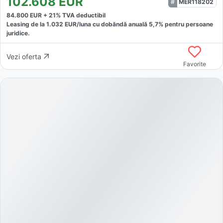
102.608
EUR
MER118202
84.800
EUR +
21
% TVA deductibil
Leasing de la
1.032
EUR/luna
cu dobăndă
anuală
5,7
% pentru persoane
juridice.
Vezi oferta
Favorite