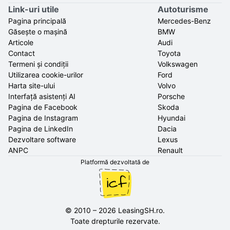
Link-uri utile
Autoturisme
Pagina principală
Mercedes-Benz
Găsește o mașină
BMW
Articole
Audi
Contact
Toyota
Termeni și condiții
Volkswagen
Utilizarea cookie-urilor
Ford
Harta site-ului
Volvo
Interfață asistenți AI
Porsche
Pagina de Facebook
Skoda
Pagina de Instagram
Hyundai
Pagina de LinkedIn
Dacia
Dezvoltare software
Lexus
ANPC
Renault
Platformă dezvoltată de
©
2010
–
2026
LeasingSH.ro
.
Toate drepturile rezervate.