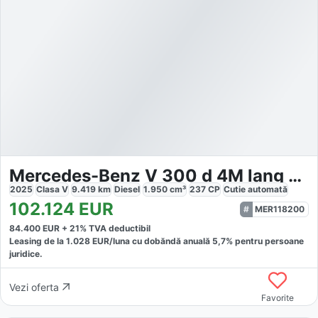
Mercedes-Benz V 300 d 4M lang AMG
2025
Clasa V
9.419
km
Diesel
1.950
cm³
237
CP
Cutie
automată
102.124
EUR
MER118200
84.400
EUR +
21
% TVA deductibil
Leasing de la
1.028
EUR/luna
cu dobăndă
anuală
5,7
% pentru persoane
juridice.
Vezi oferta
Favorite