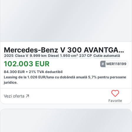
Mercedes-Benz V 300 AVANTGARDE ALLRAD
2025
Clasa V
9.999
km
Diesel
1.950
cm³
237
CP
Cutie
automată
102.003
EUR
MER118199
84.300
EUR +
21
% TVA deductibil
Leasing de la
1.026
EUR/luna
cu dobăndă
anuală
5,7
% pentru persoane
juridice.
Vezi oferta
Favorite