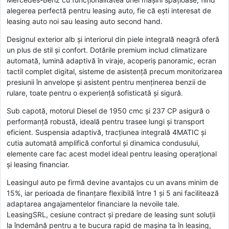
alegerea perfectă pentru leasing auto, fie că ești interesat de
leasing auto noi sau leasing auto second hand.
Designul exterior alb și interiorul din piele integrală neagră oferă
un plus de stil și confort. Dotările premium includ climatizare
automată, lumină adaptivă în viraje, acoperiș panoramic, ecran
tactil complet digital, sisteme de asistență precum monitorizarea
presiunii în anvelope și asistent pentru menținerea benzii de
rulare, toate pentru o experiență sofisticată și sigură.
Sub capotă, motorul Diesel de 1950 cmc și 237 CP asigură o
performanță robustă, ideală pentru trasee lungi și transport
eficient. Suspensia adaptivă, tracțiunea integrală 4MATIC și
cutia automată amplifică confortul și dinamica condusului,
elemente care fac acest model ideal pentru leasing operațional
și leasing financiar.
Leasingul auto pe firmă devine avantajos cu un avans minim de
15%, iar perioada de finanțare flexibilă între 1 și 5 ani facilitează
adaptarea angajamentelor financiare la nevoile tale.
LeasingSRL, cesiune contract și predare de leasing sunt soluții
la îndemână pentru a te bucura rapid de mașina ta în leasing,