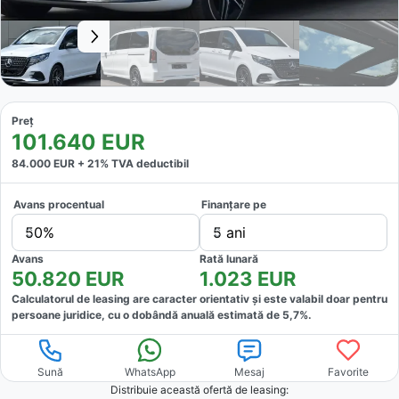
Preț
101.640
EUR
84.000
EUR +
21
% TVA deductibil
Avans procentual
Finanțare pe
50%
5 ani
Avans
Rată lunară
50.820
EUR
1.023
EUR
Calculatorul de leasing are caracter orientativ și este valabil doar pentru
persoane juridice, cu o dobândă anuală estimată de
5,7
%.
Sună
WhatsApp
Mesaj
Favorite
Distribuie această ofertă
de leasing
: