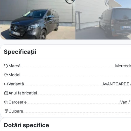
Specificații
Marcă
Merced
Model
Variantă
AVANTGARDE 
Anul fabricației
Caroserie
Van /
Culoare
Dotări specifice