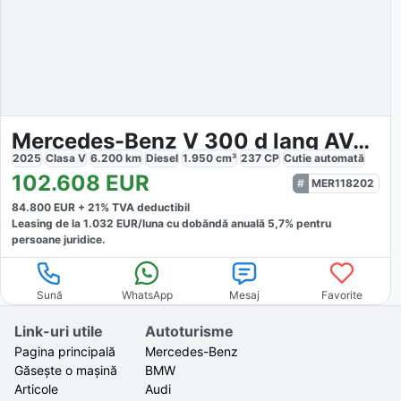
Mercedes-Benz V 300 d lang AVANTGARDE
2025
Clasa V
6.200
km
Diesel
1.950
cm³
237
CP
Cutie
automată
102.608
EUR
MER118202
84.800
EUR +
21
% TVA deductibil
Leasing de la
1.032
EUR/luna
cu dobăndă
anuală
5,7
% pentru
persoane juridice.
Sună
WhatsApp
Mesaj
Favorite
Link-uri utile
Autoturisme
Pagina principală
Mercedes-Benz
Găsește o mașină
BMW
Articole
Audi