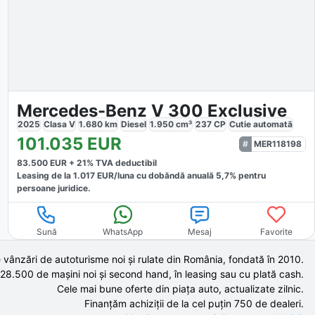
Mercedes-Benz V 300 Exclusive
2025
Clasa V
1.680
km
Diesel
1.950
cm³
237
CP
Cutie
automată
101.035
EUR
MER118198
83.500
EUR +
21
% TVA deductibil
Leasing de la
1.017
EUR/luna
cu dobăndă
anuală
5,7
% pentru
persoane juridice.
Sună
WhatsApp
Mesaj
Favorite
 vânzări de autoturisme noi și rulate din România, fondată în
2010
.
 28.500 de
mașini noi și second hand,
în leasing sau cu plată cash.
Cele mai bune oferte din piața auto,
actualizate zilnic.
Finanțăm achiziții de la
cel puțin 750 de
dealeri.