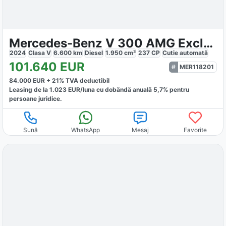
Mercedes-Benz V 300 AMG Exclusive 4M Lang
2024
Clasa V
6.600
km
Diesel
1.950
cm³
237
CP
Cutie
automată
101.640
EUR
MER118201
84.000
EUR +
21
% TVA deductibil
Leasing de la
1.023
EUR/luna
cu dobăndă
anuală
5,7
% pentru
persoane juridice.
Sună
WhatsApp
Mesaj
Favorite