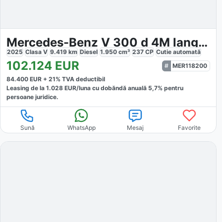
Mercedes-Benz V 300 d 4M lang AMG
2025
Clasa V
9.419
km
Diesel
1.950
cm³
237
CP
Cutie
automată
102.124
EUR
MER118200
84.400
EUR +
21
% TVA deductibil
Leasing de la
1.028
EUR/luna
cu dobăndă
anuală
5,7
% pentru
persoane juridice.
Sună
WhatsApp
Mesaj
Favorite