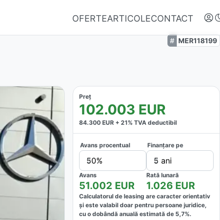
OFERTE
ARTICOLE
CONTACT
MER118199
Preț
102.003
EUR
84.300
EUR +
21
% TVA deductibil
Avans procentual
Finanțare pe
Autentifică-te
50%
5 ani
Nu ai oferte favorite
Avans
Rată lunară
51.002
EUR
1.026
EUR
Calculatorul de leasing are caracter orientativ
și este valabil doar pentru persoane juridice,
cu o dobândă anuală estimată de
5,7
%.