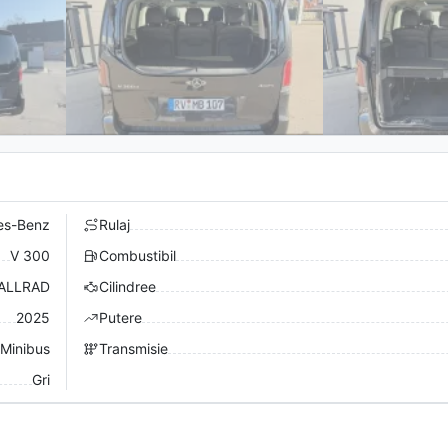
es-Benz
Rulaj
V 300
Combustibil
ALLRAD
Cilindree
2025
Putere
 Minibus
Transmisie
Gri