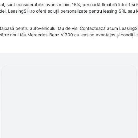
al, sunt considerabile: avans minim 15%, perioadă flexibilă între 1 și 5
adei. LeasingSH.ro oferă soluții personalizate pentru leasing SRL sau 
ntajoasă pentru autovehiculul tău de vis. Contactează acum LeasingSH.
a către noul tău Mercedes-Benz V 300 cu leasing avantajos și condiții 