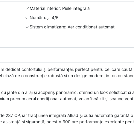
Material interior: Piele integrală
Număr uși: 4/5
Sistem climatizare: Aer condiționat automat
edicat confortului și performanței, perfect pentru cei care caută 
ficiază de o construcție robustă și un design modern, în ton cu stan
 jante din aliaj și acoperiș panoramic, oferind un look sofisticat și aer
ium precum aerul condiționat automat, volan încălzit și scaune ventila
 237 CP, iar tracțiunea integrală Allrad și cutia automată garantă o
de asistență și siguranță, acest V 300 are performanțe excelente pen