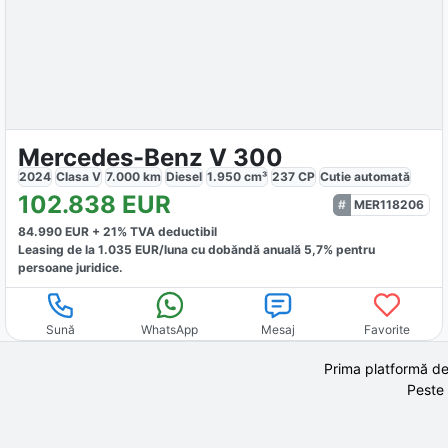
Mercedes-Benz V 300
2024
Clasa V
7.000
km
Diesel
1.950
cm³
237
CP
Cutie
automată
102.838
EUR
MER118206
84.990
EUR +
21
% TVA deductibil
Leasing de la
1.035
EUR/luna
cu dobăndă
anuală
5,7
% pentru
persoane juridice.
Sună
WhatsApp
Mesaj
Favorite
Prima platformă de
Peste