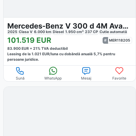
Mercedes-Benz V 300 d 4M Avantgarde Lang
2025
Clasa V
6.000
km
Diesel
1.950
cm³
237
CP
Cutie
automată
101.519
EUR
MER118205
83.900
EUR +
21
% TVA deductibil
Leasing de la
1.021
EUR/luna
cu dobăndă
anuală
5,7
% pentru
persoane juridice.
Sună
WhatsApp
Mesaj
Favorite