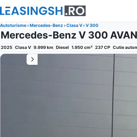
Autoturisme
›
Mercedes-Benz
›
Clasa V
›
V 300
Mercedes-Benz V 300 AVA
2025
Clasa V
9.999
km
Diesel
1.950
cm³
237
CP
Cutie
auto