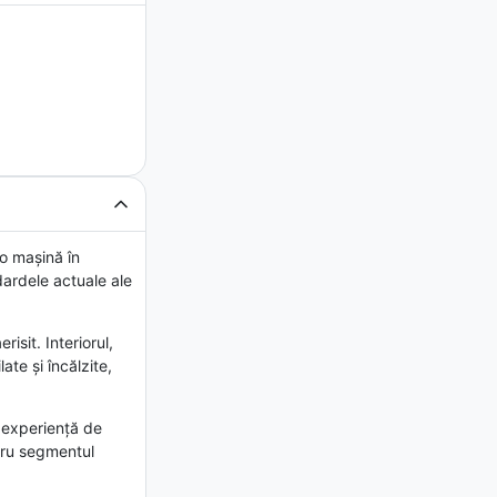
o mașină în
dardele actuale ale
isit. Interiorul,
te și încălzite,
 experiență de
tru segmentul