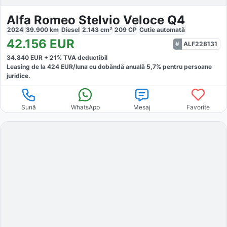
Alfa Romeo Stelvio Veloce Q4
2024
39.900
km
Diesel
2.143
cm³
209
CP
Cutie
automată
42.156
EUR
ALF228131
34.840
EUR +
21
% TVA deductibil
Leasing de la
424
EUR/luna
cu dobăndă
anuală
5,7
% pentru persoane
juridice.
Sună
WhatsApp
Mesaj
Favorite