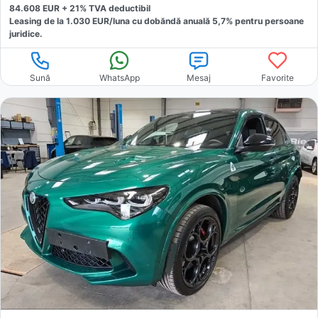
84.608
EUR +
21
% TVA deductibil
Leasing de la
1.030
EUR/luna
cu dobăndă
anuală
5,7
% pentru persoane
juridice.
Sună
WhatsApp
Mesaj
Favorite