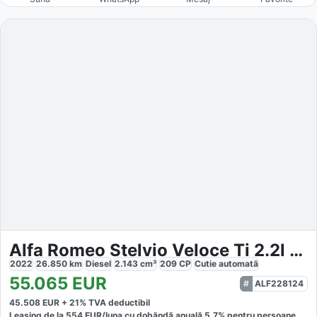
Alfa Romeo Stelvio Veloce Ti 2.2l Q4
2022
26.850
km
Diesel
2.143
cm³
209
CP
Cutie
automată
55.065
EUR
ALF228124
45.508
EUR +
21
% TVA deductibil
Leasing de la
554
EUR/luna
cu dobăndă
anuală
5,7
% pentru persoane