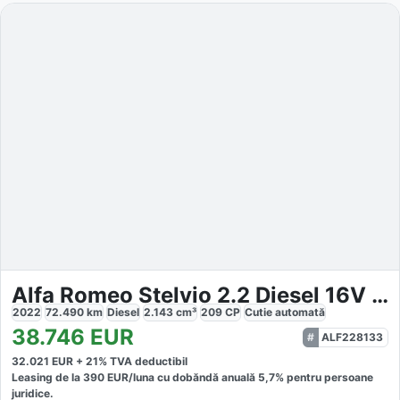
Alfa Romeo Stelvio 2.2 Diesel 16V 154kW Veloce AT8-Q4
2022
72.490
km
Diesel
2.143
cm³
209
CP
Cutie
automată
38.746
EUR
ALF228133
32.021
EUR +
21
% TVA deductibil
Leasing de la
390
EUR/luna
cu dobăndă
anuală
5,7
% pentru persoane
juridice.