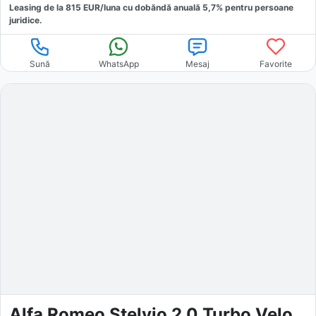
Leasing de la
815
EUR/luna
cu dobăndă
anuală
5,7
% pentru persoane
juridice.
Sună
WhatsApp
Mesaj
Favorite
Alfa Romeo Stelvio 2.0 Turbo Veloce