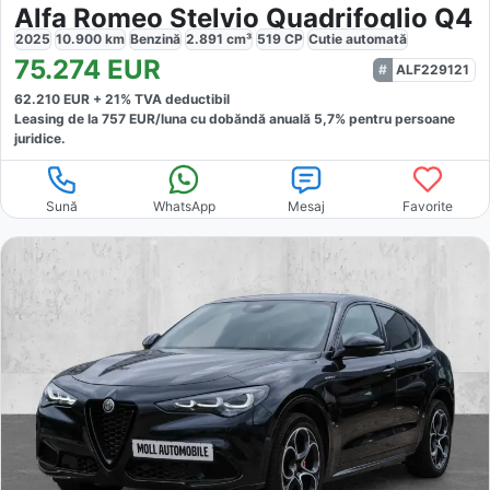
Alfa Romeo Stelvio Quadrifoglio Q4
2025
10.900
km
Benzină
2.891
cm³
519
CP
Cutie
automată
75.274
EUR
ALF229121
62.210
EUR +
21
% TVA deductibil
Leasing de la
757
EUR/luna
cu dobăndă
anuală
5,7
% pentru persoane
juridice.
Sună
WhatsApp
Mesaj
Favorite