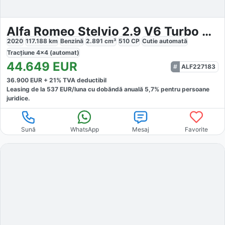
Alfa Romeo Stelvio 2.9 V6 Turbo AWD AT8 Quadrifoglio
2020
117.188
km
Benzină
2.891
cm³
510
CP
Cutie
automată
Tracțiune
4x4 (automat)
44.649
EUR
ALF227183
36.900
EUR +
21
% TVA deductibil
Leasing de la
537
EUR/luna
cu dobăndă
anuală
5,7
% pentru persoane
juridice.
Sună
WhatsApp
Mesaj
Favorite