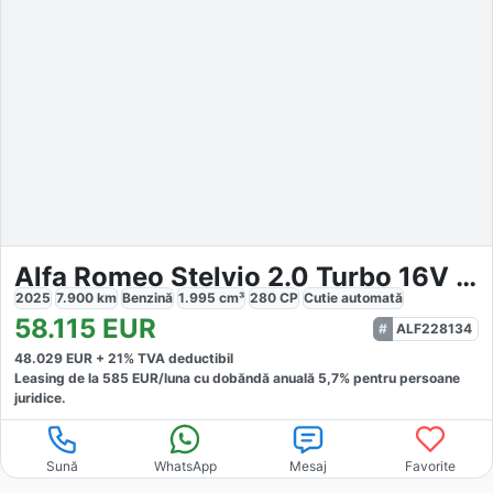
Alfa Romeo Stelvio 2.0 Turbo 16V AT8-Q4 Veloce
2025
7.900
km
Benzină
1.995
cm³
280
CP
Cutie
automată
58.115
EUR
ALF228134
48.029
EUR +
21
% TVA deductibil
Leasing de la
585
EUR/luna
cu dobăndă
anuală
5,7
% pentru persoane
juridice.
Sună
WhatsApp
Mesaj
Favorite