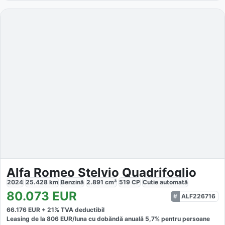
Alfa Romeo Stelvio Quadrifoglio
2024
25.428
km
Benzină
2.891
cm³
519
CP
Cutie
automată
80.073
EUR
ALF226716
66.176
EUR +
21
% TVA deductibil
Leasing de la
806
EUR/luna
cu dobăndă
anuală
5,7
% pentru persoane