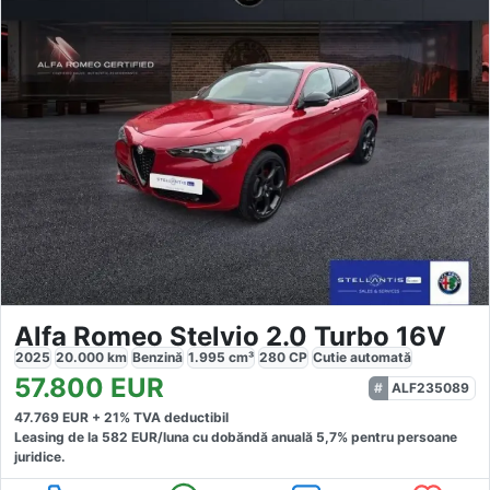
Alfa Romeo Stelvio 2.0 Turbo 16V
2025
20.000
km
Benzină
1.995
cm³
280
CP
Cutie
automată
57.800
EUR
ALF235089
47.769
EUR +
21
% TVA deductibil
Leasing de la
582
EUR/luna
cu dobăndă
anuală
5,7
% pentru persoane
juridice.