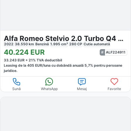
Alfa Romeo Stelvio 2.0 Turbo Q4 AT8 TI
2022
38.550
km
Benzină
1.995
cm³
280
CP
Cutie
automată
40.224
EUR
ALF224911
33.243
EUR +
21
% TVA deductibil
Leasing de la
405
EUR/luna
cu dobăndă
anuală
5,7
% pentru persoane
juridice.
Sună
WhatsApp
Mesaj
Favorite