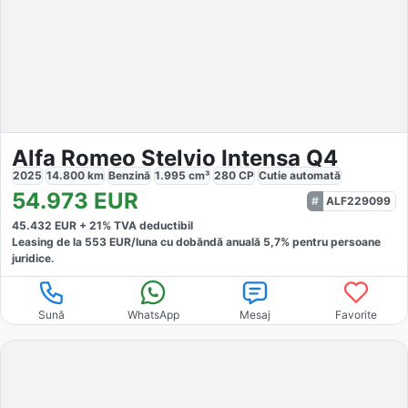
Alfa Romeo Stelvio Intensa Q4
2025
14.800
km
Benzină
1.995
cm³
280
CP
Cutie
automată
54.973
EUR
ALF229099
45.432
EUR +
21
% TVA deductibil
Leasing de la
553
EUR/luna
cu dobăndă
anuală
5,7
% pentru persoane
juridice.
Sună
WhatsApp
Mesaj
Favorite