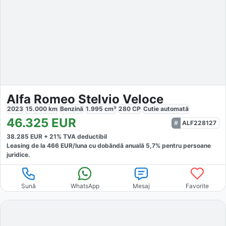
Alfa Romeo Stelvio Veloce
2023
15.000
km
Benzină
1.995
cm³
280
CP
Cutie
automată
46.325
EUR
ALF228127
38.285
EUR +
21
% TVA deductibil
Leasing de la
466
EUR/luna
cu dobăndă
anuală
5,7
% pentru persoane
juridice.
Sună
WhatsApp
Mesaj
Favorite