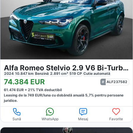
Alfa Romeo Stelvio 2.9 V6 Bi-Turbo Quadrifoglio
2024
10.847
km
Benzină
2.891
cm³
519
CP
Cutie
automată
74.384
EUR
ALF237582
61.474
EUR +
21
% TVA deductibil
Leasing de la
749
EUR/luna
cu dobăndă
anuală
5,7
% pentru persoane
juridice.
Sună
WhatsApp
Mesaj
Favorite