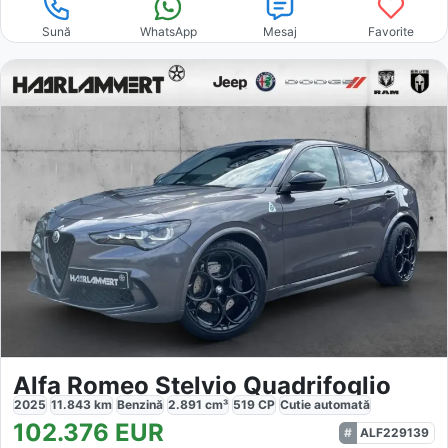
Sună
WhatsApp
Mesaj
Favorite
Alfa Romeo Stelvio Quadrifoglio
2025
11.843
km
Benzină
2.891
cm³
519
CP
Cutie
automată
102.376
EUR
ALF229139