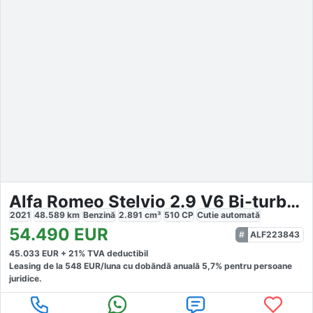
Alfa Romeo Stelvio 2.9 V6 Bi-turbo Q4
2021
48.589
km
Benzină
2.891
cm³
510
CP
Cutie
automată
54.490
EUR
ALF223843
45.033
EUR +
21
% TVA deductibil
Leasing de la
548
EUR/luna
cu dobăndă
anuală
5,7
% pentru persoane
juridice.