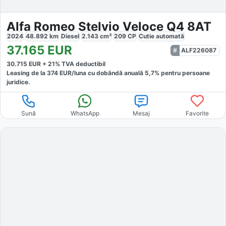
Alfa Romeo Stelvio Veloce Q4 8AT
2024
48.892
km
Diesel
2.143
cm³
209
CP
Cutie
automată
37.165
EUR
ALF226087
30.715
EUR +
21
% TVA deductibil
Leasing de la
374
EUR/luna
cu dobăndă
anuală
5,7
% pentru persoane
juridice.
Sună
WhatsApp
Mesaj
Favorite