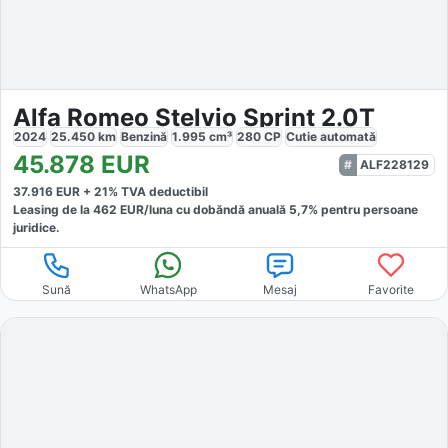
Alfa Romeo Stelvio Sprint 2.0T
2024
25.450
km
Benzină
1.995
cm³
280
CP
Cutie
automată
45.878
EUR
ALF228129
37.916
EUR +
21
% TVA deductibil
Leasing de la
462
EUR/luna
cu dobăndă
anuală
5,7
% pentru persoane
juridice.
Sună
WhatsApp
Mesaj
Favorite