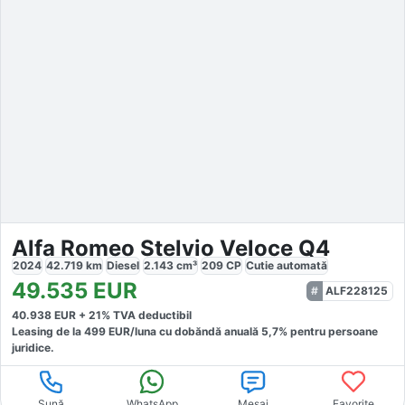
Alfa Romeo Stelvio Veloce Q4
2024
42.719
km
Diesel
2.143
cm³
209
CP
Cutie
automată
49.535
EUR
ALF228125
40.938
EUR +
21
% TVA deductibil
Leasing de la
499
EUR/luna
cu dobăndă
anuală
5,7
% pentru persoane
juridice.
Sună
WhatsApp
Mesaj
Favorite