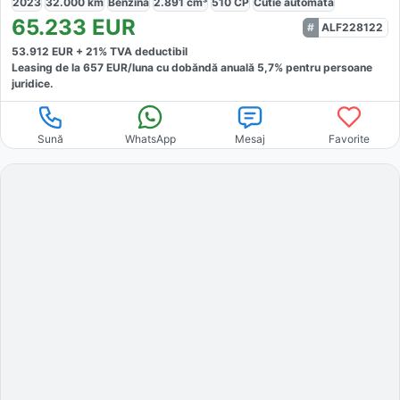
2023
32.000
km
Benzină
2.891
cm³
510
CP
Cutie
automată
65.233
EUR
ALF228122
53.912
EUR +
21
% TVA deductibil
Leasing de la
657
EUR/luna
cu dobăndă
anuală
5,7
% pentru persoane
juridice.
Sună
WhatsApp
Mesaj
Favorite