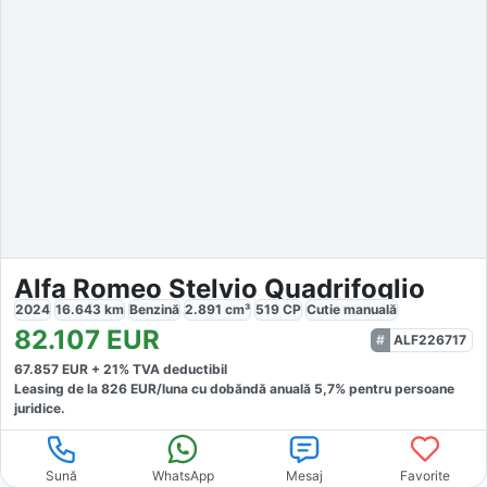
Alfa Romeo Stelvio Quadrifoglio
2024
16.643
km
Benzină
2.891
cm³
519
CP
Cutie
manuală
82.107
EUR
ALF226717
67.857
EUR +
21
% TVA deductibil
Leasing de la
826
EUR/luna
cu dobăndă
anuală
5,7
% pentru persoane
juridice.
Sună
WhatsApp
Mesaj
Favorite