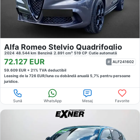
Alfa Romeo Stelvio Quadrifoglio
2024
48.544
km
Benzină
2.891
cm³
519
CP
Cutie
automată
72.127
EUR
ALF241602
59.609
EUR +
21
% TVA deductibil
Leasing de la
726
EUR/luna
cu dobăndă
anuală
5,7
% pentru persoane
juridice.
Sună
WhatsApp
Mesaj
Favorite