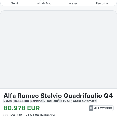
Sună
WhatsApp
Mesaj
Favorite
Alfa Romeo Stelvio Quadrifoglio Q4
2024
18.128
km
Benzină
2.891
cm³
519
CP
Cutie
automată
80.978
EUR
ALF221998
66.924
EUR +
21
% TVA deductibil