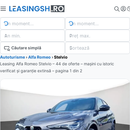
Un moment…
Un moment…
An min.
Preț max.
Sortează
Căutare simplă
Autoturisme
›
Alfa Romeo
›
Stelvio
Leasing Alfa Romeo Stelvio – 44 de oferte
– mașini cu istoric
verificat și garanție extinsă – pagina
1
din
2