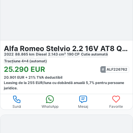
Alfa Romeo Stelvio 2.2 16V AT8 Q4 Sprint
2022
88.865
km
Diesel
2.143
cm³
190
CP
Cutie
automată
Tracțiune
4x4 (automat)
25.290
EUR
ALF226762
20.901
EUR +
21
% TVA deductibil
Leasing de la
255
EUR/luna
cu dobăndă
anuală
5,7
% pentru persoane
juridice.
Sună
WhatsApp
Mesaj
Favorite