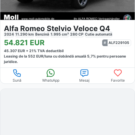
Alfa Romeo Stelvio Veloce Q4
2024
11.290
km
Benzină
1.995
cm³
280
CP
Cutie
automată
54.821
EUR
ALF229105
45.307
EUR +
21
% TVA deductibil
Leasing de la
552
EUR/luna
cu dobăndă
anuală
5,7
% pentru persoane
juridice.
Sună
WhatsApp
Mesaj
Favorite