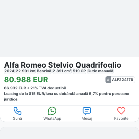
Alfa Romeo Stelvio Quadrifoglio
2024
22.901
km
Benzină
2.891
cm³
519
CP
Cutie
manuală
80.988
EUR
ALF224176
66.932
EUR +
21
% TVA deductibil
Leasing de la
815
EUR/luna
cu dobăndă
anuală
5,7
% pentru persoane
juridice.
Sună
WhatsApp
Mesaj
Favorite