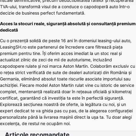
fiscale semnificative, precum deductibilitatea ratelor și recuperarea
TVA-ului, transformă visul de a conduce o capodoperă auto într-o
decizie de business perfect fundamentată.
Acces la stocuri reale, siguranță absolută și consultanță premium
dedicată
Cu o prezență solidă de peste 16 ani în domeniul leasing-ului auto,
LeasingSH.ro este partenerul de încredere care filtrează piața
premium pentru tine. Îți oferim acces imediat la un stoc real și
actualizat zilnic de zeci de mii de autoturisme, incluzând
capodopere rulate și noi marca Aston Martin. Colaborăm exclusiv cu
o rețea strict verificată de sute de dealeri autorizați din România și
Germania, eliminând absolut toate riscurile asociate importului sau
achiziției. Fiecare model Aston Martin rulat vine cu istoric de service
complet, mentenanță realizată doar în rețeaua oficială și kilometraj
certificat, garantând că investiția ta este în perfectă siguranță.
Explorează secțiunea noastră de oferte, ia legătura cu noi, și un
expert dedicat te va ghida pas cu pas, de la alegerea configurației
personalizate până la livrarea mașinii direct la ușa ta. Tu doar alegi
excelența, de restul ne ocupăm noi.
Articole recomandate