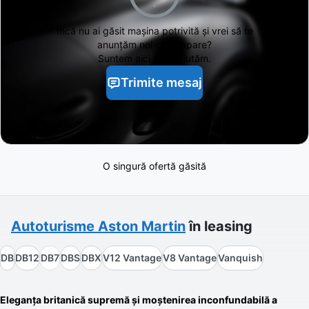
Încă nu ai găsit
mașina potrivită și vrei să te
anunțăm noi când apare?
Suntem aici să te ajutăm.
Trimite mesaj
O singură ofertă găsită
Autoturisme
Aston Martin
în leasing
DB
DB12
DB7
DBS
DBX
V12 Vantage
V8 Vantage
Vanquish
Eleganța britanică supremă și moștenirea inconfundabilă a