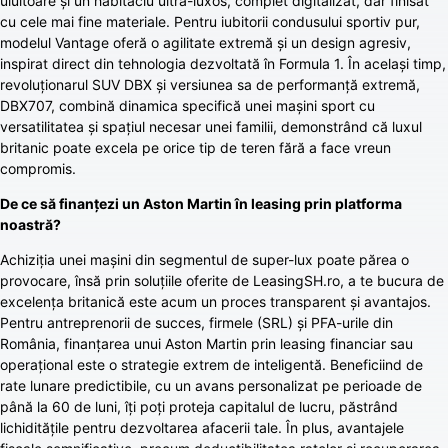
uluitoare și un habitaclu ultra-luxos, complet digitalizat, dar finisat
cu cele mai fine materiale. Pentru iubitorii condusului sportiv pur,
modelul Vantage oferă o agilitate extremă și un design agresiv,
inspirat direct din tehnologia dezvoltată în Formula 1. În același timp,
revoluționarul SUV DBX și versiunea sa de performanță extremă,
DBX707, combină dinamica specifică unei mașini sport cu
versatilitatea și spațiul necesar unei familii, demonstrând că luxul
britanic poate excela pe orice tip de teren fără a face vreun
compromis.
De ce să finanțezi un Aston Martin în leasing prin platforma
noastră?
Achiziția unei mașini din segmentul de super-lux poate părea o
provocare, însă prin soluțiile oferite de LeasingSH.ro, a te bucura de
excelența britanică este acum un proces transparent și avantajos.
Pentru antreprenorii de succes, firmele (SRL) și PFA-urile din
România, finanțarea unui Aston Martin prin leasing financiar sau
operațional este o strategie extrem de inteligentă. Beneficiind de
rate lunare predictibile, cu un avans personalizat pe perioade de
până la 60 de luni, îți poți proteja capitalul de lucru, păstrând
lichiditățile pentru dezvoltarea afacerii tale. În plus, avantajele