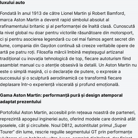
luxului auto
Fondată în anul 1913 de către Lionel Martin și Robert Bamford,
marca Aston Martin a devenit rapid simbolul absolut al
rafinamentului britanic și al performanței de înaltă clasă. Cunoscută
la nivel global nu doar pentru victoriile răsunătoare din motorsport,
ci și pentru asocierea legendară cu cel mai faimos agent secret din
lume, compania din Gaydon continuă să creeze veritabile opere de
artă pe patru roți. Filosofia mărcii îmbină meșteșugul artizanal
tradițional cu inovația tehnologică de top, fiecare autoturism fiind
asamblat manual cu o atenție obsesivă la detalii. Un Aston Martin nu
este o simplă mașină, ci o declarație de putere, o expresie a
succesului și o sculptură aerodinamică ce transformă fiecare
deplasare într-o experiență viscerală și profund emoțională.
Gama Aston Martin: performanță pură și design atemporal
adaptat prezentului
Portofoliul Aston Martin, accesibil prin rețeaua noastră de parteneri,
reprezintă apogeul ingineriei auto, oferind modele care domină atât
șoselele, cât și circuitele. Noul DB12, autointitulat primul „Super
Tourer” din lume, rescrie regulile segmentului GT prin performanțe