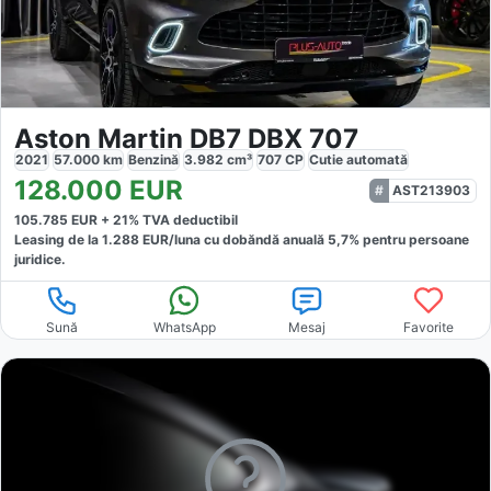
Aston Martin DB7 DBX 707
2021
57.000
km
Benzină
3.982
cm³
707
CP
Cutie
automată
128.000
EUR
AST213903
105.785
EUR +
21
% TVA deductibil
Leasing de la
1.288
EUR/luna
cu dobăndă
anuală
5,7
% pentru persoane
juridice.
Sună
WhatsApp
Mesaj
Favorite