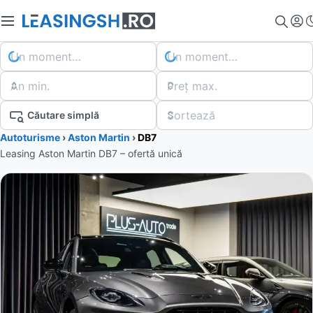
Un moment…
Un moment…
An min.
Preț max.
Sortează
Căutare simplă
Autoturisme
›
Aston Martin
›
DB7
Leasing Aston Martin DB7 – ofertă unică