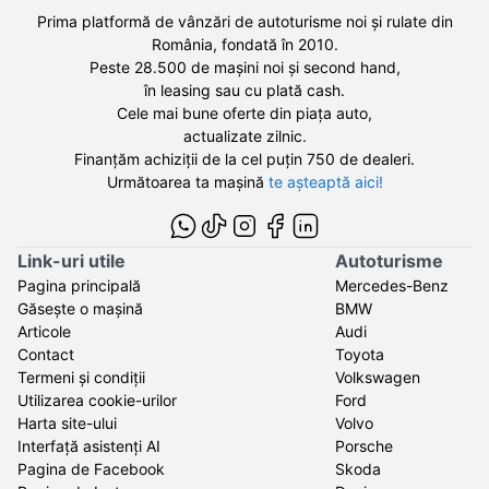
Prima platformă de vânzări de autoturisme noi și rulate din
România, fondată în
2010
.
Peste 28.500 de
mașini noi și second hand,
în leasing sau cu plată cash.
Cele mai bune oferte din piața auto,
actualizate zilnic.
Finanțăm achiziții de la
cel puțin 750 de
dealeri.
Următoarea ta mașină
te așteaptă aici!
Link-uri utile
Autoturisme
Pagina principală
Mercedes-Benz
Găsește o mașină
BMW
Articole
Audi
Contact
Toyota
Termeni și condiții
Volkswagen
Utilizarea cookie-urilor
Ford
Harta site-ului
Volvo
Interfață asistenți AI
Porsche
Pagina de Facebook
Skoda