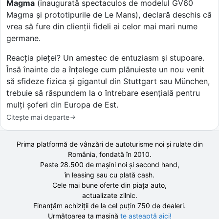
Magma
(inaugurată spectaculos de modelul GV60
Magma și prototipurile de Le Mans), declară deschis că
vrea să fure din clienții fideli ai celor mai mari nume
germane.
Reacția pieței? Un amestec de entuziasm și stupoare.
Însă înainte de a înțelege cum plănuieste un nou venit
să sfideze fizica și gigantul din Stuttgart sau München,
trebuie să răspundem la o întrebare esențială pentru
mulți șoferi din Europa de Est.
Citește mai departe
Prima platformă de vânzări de autoturisme noi și rulate din
România, fondată în
2010
.
Peste 28.500 de
mașini noi și second hand,
în leasing sau cu plată cash.
Cele mai bune oferte din piața auto,
actualizate zilnic.
Finanțăm achiziții de la
cel puțin 750 de
dealeri.
Următoarea ta mașină
te așteaptă aici!