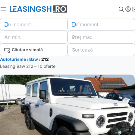
Un moment…
Un moment…
An min.
Preț max.
Sortează
Căutare simplă
Autoturisme
›
Baw
›
212
Leasing Baw 212 – 10 oferte