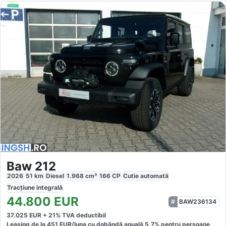
Baw 212
2026
51
km
Diesel
1.968
cm³
166
CP
Cutie
automată
Tracțiune
integrală
44.800
EUR
BAW236134
37.025
EUR +
21
% TVA deductibil
Leasing de la
451
EUR/luna
cu dobăndă
anuală
5,7
% pentru persoane