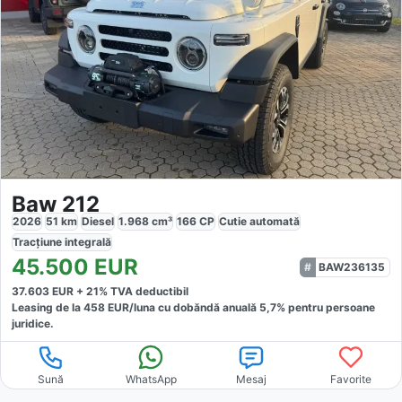
Baw 212
2026
51
km
Diesel
1.968
cm³
166
CP
Cutie
automată
Tracțiune
integrală
45.500
EUR
BAW236135
37.603
EUR +
21
% TVA deductibil
Leasing de la
458
EUR/luna
cu dobăndă
anuală
5,7
% pentru persoane
juridice.
Sună
WhatsApp
Mesaj
Favorite