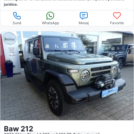
juridice.
Sună
WhatsApp
Mesaj
Favorite
Baw 212