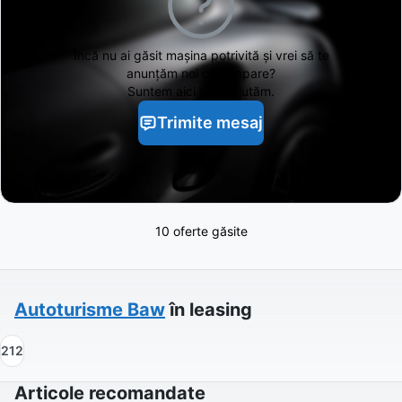
Încă nu ai găsit
mașina potrivită și vrei să te
anunțăm noi când apare?
Suntem aici să te ajutăm.
Trimite mesaj
10 oferte găsite
Autoturisme
Baw
în leasing
212
Articole recomandate