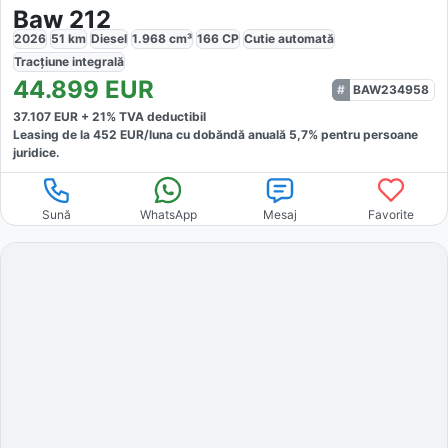
Baw 212
2026
51
km
Diesel
1.968
cm³
166
CP
Cutie
automată
Tracțiune
integrală
44.899
EUR
BAW234958
37.107
EUR +
21
% TVA deductibil
Leasing de la
452
EUR/luna
cu dobăndă
anuală
5,7
% pentru persoane
juridice.
Sună
WhatsApp
Mesaj
Favorite