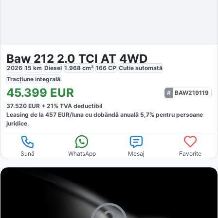
Baw 212 2.0 TCI AT 4WD
2026
15
km
Diesel
1.968
cm³
166
CP
Cutie
automată
Tracțiune
integrală
45.399
EUR
BAW219119
37.520
EUR +
21
% TVA deductibil
Leasing de la
457
EUR/luna
cu dobăndă
anuală
5,7
% pentru persoane
juridice.
Sună
WhatsApp
Mesaj
Favorite