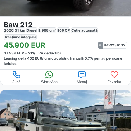
Baw 212
2026
51
km
Diesel
1.968
cm³
166
CP
Cutie
automată
Tracțiune
integrală
45.900
EUR
BAW236132
37.934
EUR +
21
% TVA deductibil
Leasing de la
462
EUR/luna
cu dobăndă
anuală
5,7
% pentru persoane
juridice.
Sună
WhatsApp
Mesaj
Favorite