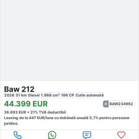
Baw 212
2026
51
km
Diesel
1.968
cm³
166
CP
Cutie
automată
44.399
EUR
BAW234962
36.693
EUR +
21
% TVA deductibil
Leasing de la
447
EUR/luna
cu dobăndă
anuală
5,7
% pentru persoane
juridice.