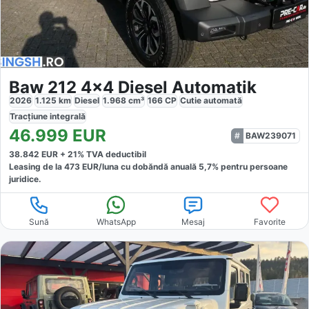
Baw 212 4x4 Diesel Automatik
2026
1.125
km
Diesel
1.968
cm³
166
CP
Cutie
automată
Tracțiune
integrală
46.999
EUR
BAW239071
38.842
EUR +
21
% TVA deductibil
Leasing de la
473
EUR/luna
cu dobăndă
anuală
5,7
% pentru persoane
juridice.
Sună
WhatsApp
Mesaj
Favorite