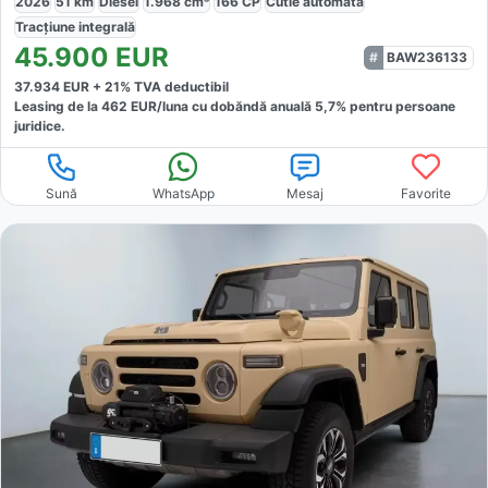
2026
51
km
Diesel
1.968
cm³
166
CP
Cutie
automată
Tracțiune
integrală
45.900
EUR
BAW236133
37.934
EUR +
21
% TVA deductibil
Leasing de la
462
EUR/luna
cu dobăndă
anuală
5,7
% pentru persoane
juridice.
Sună
WhatsApp
Mesaj
Favorite