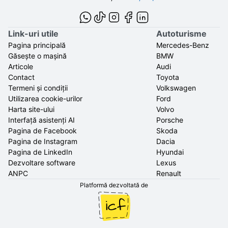
Link-uri utile
Autoturisme
Pagina principală
Mercedes-Benz
Găsește o mașină
BMW
Articole
Audi
Contact
Toyota
Termeni și condiții
Volkswagen
Utilizarea cookie-urilor
Ford
Harta site-ului
Volvo
Interfață asistenți AI
Porsche
Pagina de Facebook
Skoda
Pagina de Instagram
Dacia
Pagina de LinkedIn
Hyundai
Dezvoltare software
Lexus
ANPC
Renault
Platformă dezvoltată de