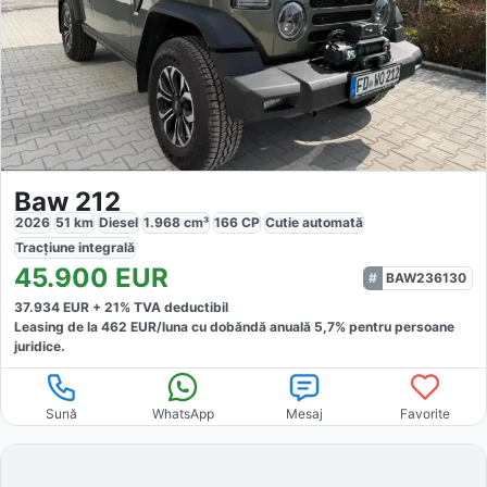
Baw 212
2026
51
km
Diesel
1.968
cm³
166
CP
Cutie
automată
Tracțiune
integrală
45.900
EUR
BAW236130
37.934
EUR +
21
% TVA deductibil
Leasing de la
462
EUR/luna
cu dobăndă
anuală
5,7
% pentru persoane
juridice.
Sună
WhatsApp
Mesaj
Favorite