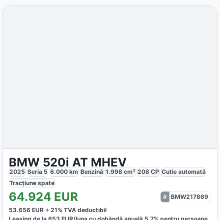
BMW 520i AT MHEV
2025
Seria 5
6.000
km
Benzină
1.998
cm³
208
CP
Cutie
automată
Tracțiune
spate
64.924
EUR
BMW217869
53.656
EUR +
21
% TVA deductibil
Leasing de la
653
EUR/luna
cu dobăndă
anuală
5,7
% pentru persoane