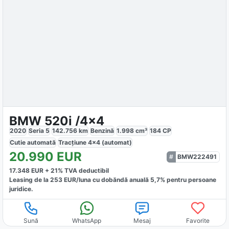
BMW 520i /4x4
2020
Seria 5
142.756
km
Benzină
1.998
cm³
184
CP
Cutie
automată
Tracțiune
4x4 (automat)
20.990
EUR
BMW222491
17.348
EUR +
21
% TVA deductibil
Leasing de la
253
EUR/luna
cu dobăndă
anuală
5,7
% pentru persoane
juridice.
Sună
WhatsApp
Mesaj
Favorite