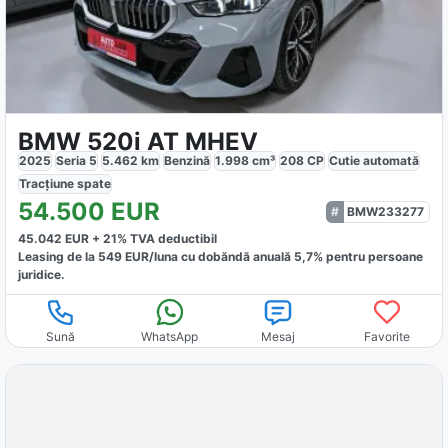
BMW 520i AT MHEV
2025
Seria 5
5.462
km
Benzină
1.998
cm³
208
CP
Cutie
automată
Tracțiune
spate
54.500
EUR
BMW233277
45.042
EUR +
21
% TVA deductibil
Leasing de la
549
EUR/luna
cu dobăndă
anuală
5,7
% pentru persoane
juridice.
Sună
WhatsApp
Mesaj
Favorite