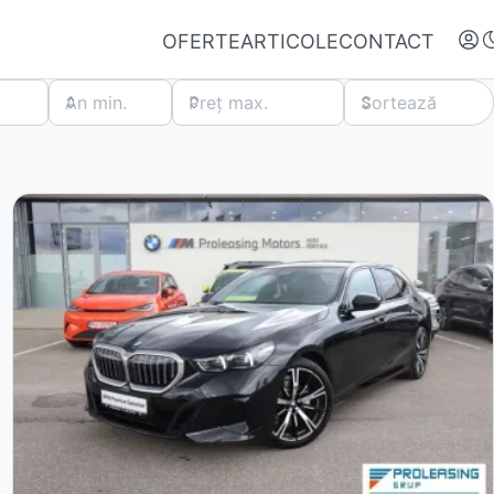
OFERTE
ARTICOLE
CONTACT
An min.
Preț max.
Sortează
Autentifică-te
Nu ai oferte favorite