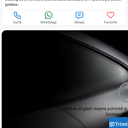
juridice.
Sună
WhatsApp
Mesaj
Favorite
Încă nu ai găsit
mașina potrivită și
Suntem aici 
Trimi