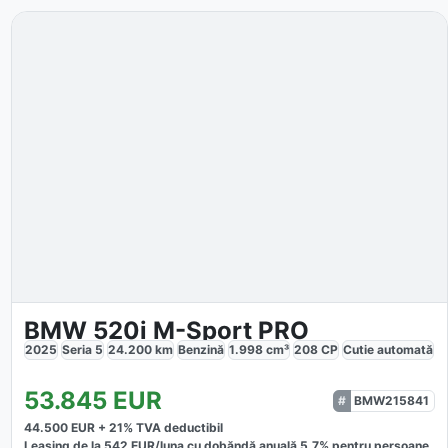
BMW 520i M-Sport PRO
2025
Seria 5
24.200
km
Benzină
1.998
cm³
208
CP
Cutie
automată
53.845
EUR
BMW215841
44.500
EUR +
21
% TVA deductibil
Leasing de la
542
EUR/luna
cu dobăndă
anuală
5,7
% pentru persoane