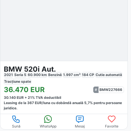
BMW 520i Aut.
2021
Seria 5
60.900
km
Benzină
1.997
cm³
184
CP
Cutie
automată
Tracțiune
spate
36.470
EUR
BMW227666
30.140
EUR +
21
% TVA deductibil
Leasing de la
367
EUR/luna
cu dobăndă
anuală
5,7
% pentru persoane
juridice.
Sună
WhatsApp
Mesaj
Favorite