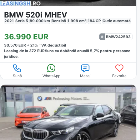
BMW 520i MHEV
2021
Seria 5
89.000
km
Benzină
1.998
cm³
184
CP
Cutie
automată
36.990
EUR
BMW242593
30.570
EUR +
21
% TVA deductibil
Leasing de la
372
EUR/luna
cu dobăndă
anuală
5,7
% pentru persoane
juridice.
Sună
WhatsApp
Mesaj
Favorite