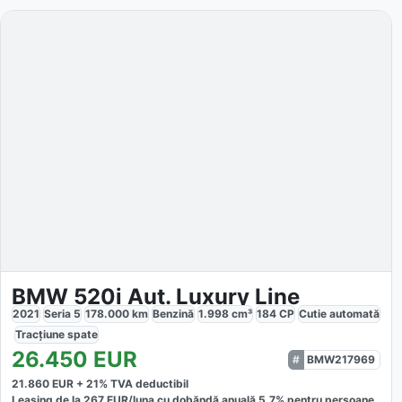
BMW 520i Aut. Luxury Line
2021
Seria 5
178.000
km
Benzină
1.998
cm³
184
CP
Cutie
automată
Tracțiune
spate
26.450
EUR
BMW217969
21.860
EUR +
21
% TVA deductibil
Leasing de la
267
EUR/luna
cu dobăndă
anuală
5,7
% pentru persoane