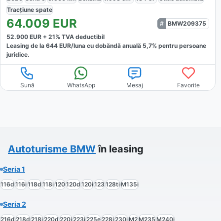
Tracțiune
spate
64.009
EUR
BMW209375
52.900
EUR +
21
% TVA deductibil
Leasing de la
644
EUR/luna
cu dobăndă
anuală
5,7
% pentru persoane
juridice.
Sună
WhatsApp
Mesaj
Favorite
Autoturisme
BMW
în leasing
Seria 1
116d
116i
118d
118i
120
120d
120i
123
128ti
M135i
Seria 2
216d
218d
218i
220d
220i
223i
225e
228i
230i
M2
M235
M240i