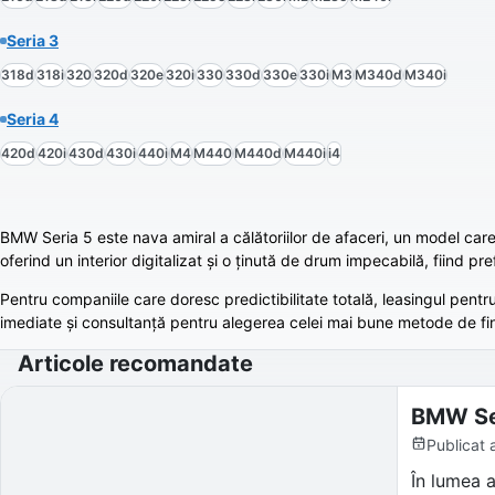
Seria 3
318d
318i
320
320d
320e
320i
330
330d
330e
330i
M3
M340d
M340i
Seria 4
420d
420i
430d
430i
440i
M4
M440
M440d
M440i
i4
BMW Seria 5 este nava amiral a călătoriilor de afaceri, un model car
oferind un interior digitalizat și o ținută de drum impecabilă, fiind p
Pentru companiile care doresc predictibilitate totală, leasingul pen
imediate și consultanță pentru alegerea celei mai bune metode de fi
Articole recomandate
BMW Ser
Publicat
În lumea a