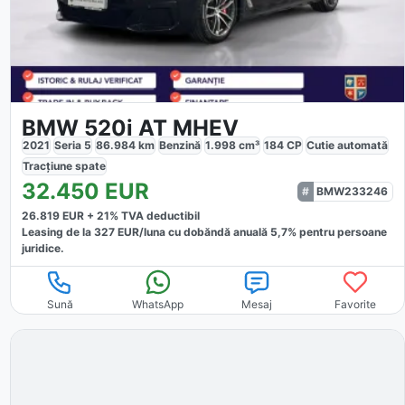
BMW 520i AT MHEV
2021
Seria 5
86.984
km
Benzină
1.998
cm³
184
CP
Cutie
automată
Tracțiune
spate
32.450
EUR
BMW233246
26.819
EUR +
21
% TVA deductibil
Leasing de la
327
EUR/luna
cu dobăndă
anuală
5,7
% pentru persoane
juridice.
Sună
WhatsApp
Mesaj
Favorite