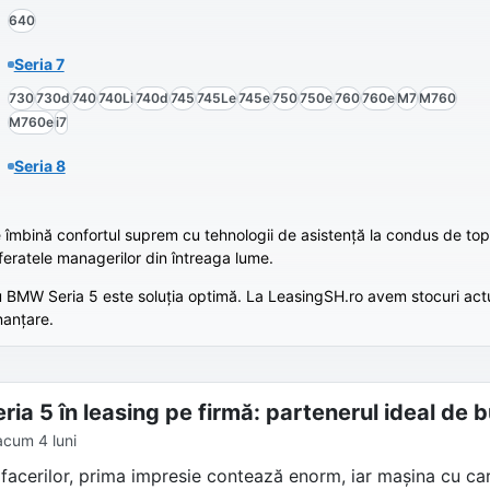
640
Seria 7
730
730d
740
740Li
740d
745
745Le
745e
750
750e
760
760e
M7
M760
M760e
i7
Seria 8
e îmbină confortul suprem cu tehnologii de asistență la condus de top
referatele managerilor din întreaga lume.
tru BMW Seria 5 este soluția optimă. La LeasingSH.ro avem stocuri act
nanțare.
ia 5 în leasing pe firmă: partenerul ideal de b
acum 4 luni
facerilor, prima impresie contează enorm, iar mașina cu car