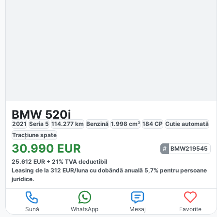
BMW 520i
2021
Seria 5
114.277
km
Benzină
1.998
cm³
184
CP
Cutie
automată
Tracțiune
spate
30.990
EUR
BMW219545
25.612
EUR +
21
% TVA deductibil
Leasing de la
312
EUR/luna
cu dobăndă
anuală
5,7
% pentru persoane
juridice.
Sună
WhatsApp
Mesaj
Favorite