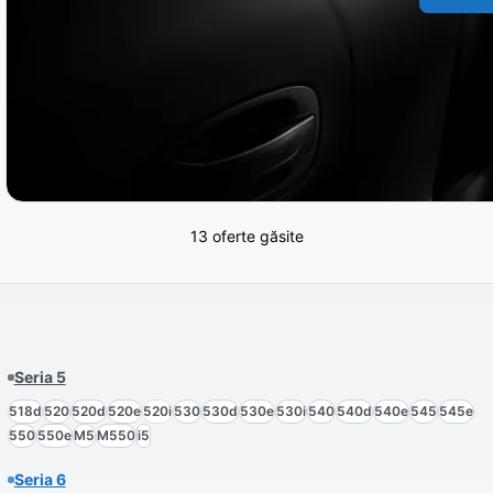
13 oferte găsite
Seria 5
518d
520
520d
520e
520i
530
530d
530e
530i
540
540d
540e
545
545e
550
550e
M5
M550
i5
Seria 6