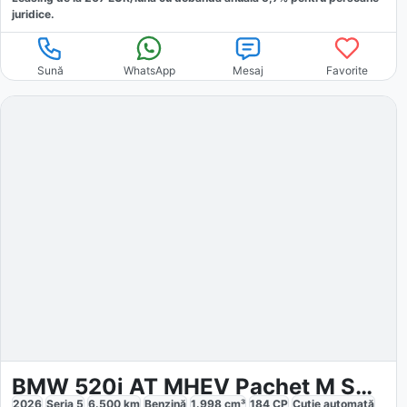
juridice.
Sună
WhatsApp
Mesaj
Favorite
BMW 520i AT MHEV Pachet M Sport
2026
Seria 5
6.500
km
Benzină
1.998
cm³
184
CP
Cutie
automată