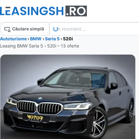
Un moment…
Căutare simplă
Autoturisme
›
BMW
›
Seria 5
›
520i
Leasing BMW Seria 5 › 520i – 13 oferte