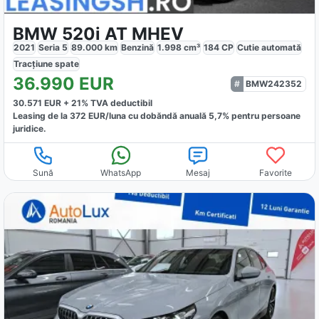
BMW 520i AT MHEV
2021
Seria 5
89.000
km
Benzină
1.998
cm³
184
CP
Cutie
automată
Tracțiune
spate
36.990
EUR
BMW242352
30.571
EUR +
21
% TVA deductibil
Leasing de la
372
EUR/luna
cu dobăndă
anuală
5,7
% pentru persoane
juridice.
Sună
WhatsApp
Mesaj
Favorite