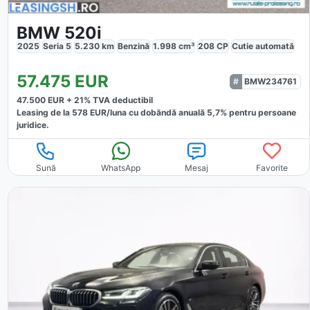
BMW 520i
2025
Seria 5
5.230
km
Benzină
1.998
cm³
208
CP
Cutie
automată
57.475
EUR
BMW234761
47.500
EUR +
21
% TVA deductibil
Leasing de la
578
EUR/luna
cu dobăndă
anuală
5,7
% pentru persoane
juridice.
Sună
WhatsApp
Mesaj
Favorite