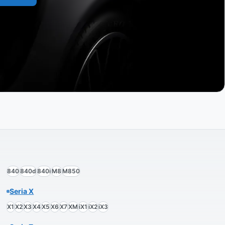
840
840d
840i
M8
M850
Seria X
X1
X2
X3
X4
X5
X6
X7
XM
iX1
iX2
iX3