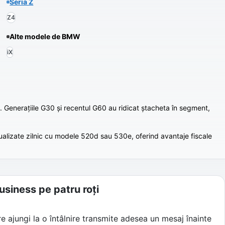
Seria Z
Z4
Alte modele de
BMW
iX
. Generațiile G30 și recentul G60 au ridicat ștacheta în segment,
ualizate zilnic cu modele 520d sau 530e, oferind avantaje fiscale
usiness pe patru roți
e ajungi la o întâlnire transmite adesea un mesaj înainte