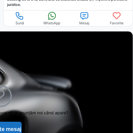
juridice.
Sună
WhatsApp
Mesaj
Favorite
 vrei să te anunțăm noi când apare?
să te ajutăm.
te mesaj