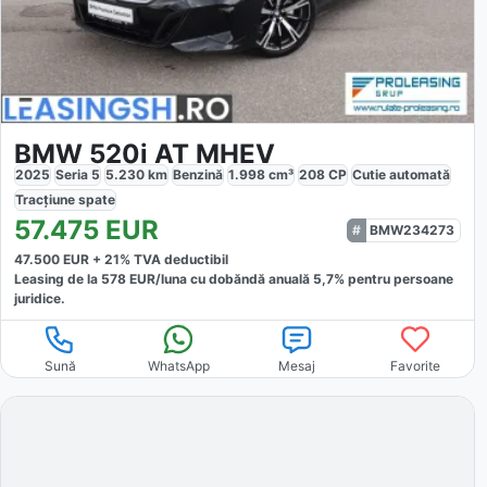
BMW 520i AT MHEV
2025
Seria 5
5.230
km
Benzină
1.998
cm³
208
CP
Cutie
automată
Tracțiune
spate
57.475
EUR
BMW234273
47.500
EUR +
21
% TVA deductibil
Leasing de la
578
EUR/luna
cu dobăndă
anuală
5,7
% pentru persoane
juridice.
Sună
WhatsApp
Mesaj
Favorite