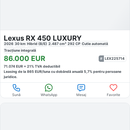
Lexus RX 450 LUXURY
2026
30
km
Hibrid (B/E)
2.487
cm³
292
CP
Cutie
automată
Tracțiune
integrală
86.000
EUR
LEX225714
71.074
EUR +
21
% TVA deductibil
Leasing de la
865
EUR/luna
cu dobăndă
anuală
5,7
% pentru persoane
juridice.
Sună
WhatsApp
Mesaj
Favorite