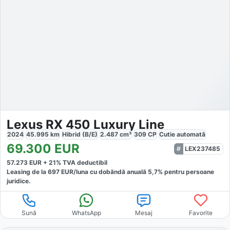
Lexus RX 450 Luxury Line
2024
45.995
km
Hibrid (B/E)
2.487
cm³
309
CP
Cutie
automată
69.300
EUR
LEX237485
57.273
EUR +
21
% TVA deductibil
Leasing de la
697
EUR/luna
cu dobăndă
anuală
5,7
% pentru persoane
juridice.
Sună
WhatsApp
Mesaj
Favorite