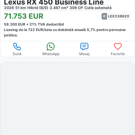
Lexus RX 450 Business Line
2026
51
km
Hibrid (B/E)
2.487
cm³
309
CP
Cutie
automată
71.753
EUR
LEX238620
59.300
EUR +
21
% TVA deductibil
Leasing de la
722
EUR/luna
cu dobăndă
anuală
5,7
% pentru persoane
juridice.
Sună
WhatsApp
Mesaj
Favorite