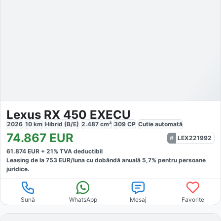
Lexus RX 450 EXECU
2026
10
km
Hibrid (B/E)
2.487
cm³
309
CP
Cutie
automată
74.867
EUR
LEX221992
61.874
EUR +
21
% TVA deductibil
Leasing de la
753
EUR/luna
cu dobăndă
anuală
5,7
% pentru persoane
juridice.
Sună
WhatsApp
Mesaj
Favorite