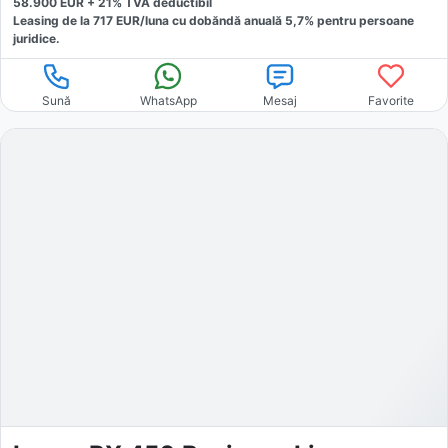
58.900
EUR +
21
% TVA deductibil
Leasing de la
717
EUR/luna
cu dobăndă
anuală
5,7
% pentru persoane
juridice.
Sună
WhatsApp
Mesaj
Favorite