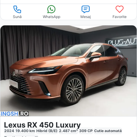
Sună
WhatsApp
Mesaj
Favorite
Lexus RX 450 Luxury
2024
19.400
km
Hibrid (B/E)
2.487
cm³
309
CP
Cutie
automată