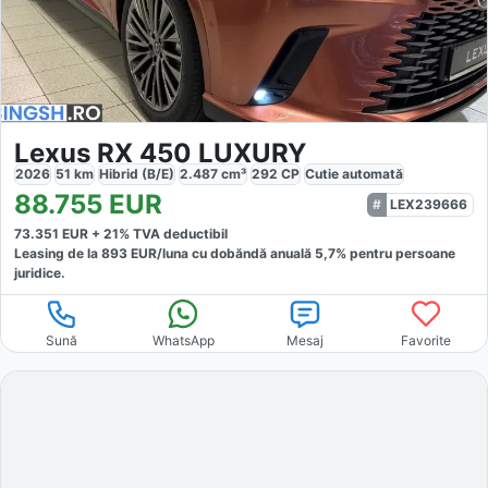
Lexus RX 450 LUXURY
2026
51
km
Hibrid (B/E)
2.487
cm³
292
CP
Cutie
automată
88.755
EUR
LEX239666
73.351
EUR +
21
% TVA deductibil
Leasing de la
893
EUR/luna
cu dobăndă
anuală
5,7
% pentru persoane
juridice.
Sună
WhatsApp
Mesaj
Favorite