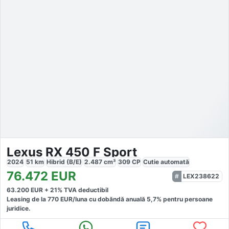
Lexus RX 450 F Sport
2024
51
km
Hibrid (B/E)
2.487
cm³
309
CP
Cutie
automată
76.472
EUR
LEX238622
63.200
EUR +
21
% TVA deductibil
Leasing de la
770
EUR/luna
cu dobăndă
anuală
5,7
% pentru persoane
juridice.