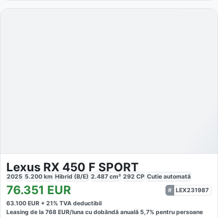
Lexus RX 450 F SPORT
2025
5.200
km
Hibrid (B/E)
2.487
cm³
292
CP
Cutie
automată
76.351
EUR
LEX231987
63.100
EUR +
21
% TVA deductibil
Leasing de la
768
EUR/luna
cu dobăndă
anuală
5,7
% pentru persoane