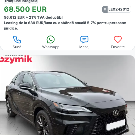
Tracțiune
integrală
68.500
EUR
LEX242012
56.612
EUR +
21
% TVA deductibil
Leasing de la
689
EUR/luna
cu dobăndă
anuală
5,7
% pentru persoane
juridice.
Sună
WhatsApp
Mesaj
Favorite