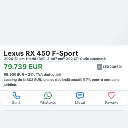
Lexus RX 450 F-Sport
2026
51
km
Hibrid (B/E)
2.487
cm³
292
CP
Cutie
automată
79.739
EUR
LEX236691
65.900
EUR +
21
% TVA deductibil
Leasing de la
802
EUR/luna
cu dobăndă
anuală
5,7
% pentru persoane
juridice.
Sună
WhatsApp
Mesaj
Favorite