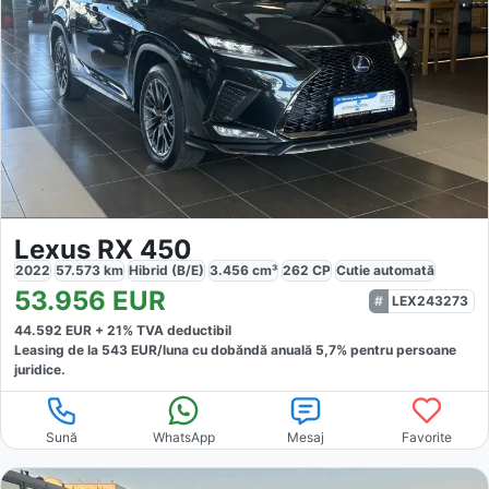
Lexus RX 450
2022
57.573
km
Hibrid (B/E)
3.456
cm³
262
CP
Cutie
automată
53.956
EUR
LEX243273
44.592
EUR +
21
% TVA deductibil
Leasing de la
543
EUR/luna
cu dobăndă
anuală
5,7
% pentru persoane
juridice.
Sună
WhatsApp
Mesaj
Favorite