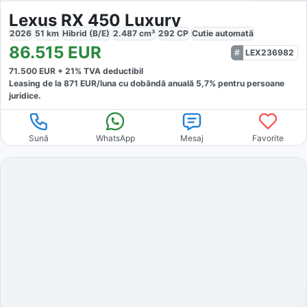
Lexus RX 450 Luxury
2026
51
km
Hibrid (B/E)
2.487
cm³
292
CP
Cutie
automată
86.515
EUR
LEX236982
71.500
EUR +
21
% TVA deductibil
Leasing de la
871
EUR/luna
cu dobăndă
anuală
5,7
% pentru persoane
juridice.
Sună
WhatsApp
Mesaj
Favorite