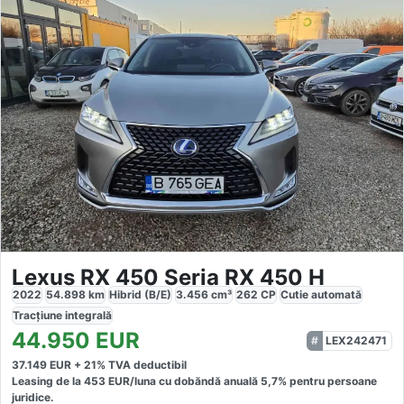
Lexus RX 450 Seria RX 450 H
2022
54.898
km
Hibrid (B/E)
3.456
cm³
262
CP
Cutie
automată
Tracțiune
integrală
44.950
EUR
LEX242471
37.149
EUR +
21
% TVA deductibil
Leasing de la
453
EUR/luna
cu dobăndă
anuală
5,7
% pentru persoane
juridice.