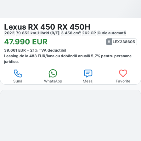
Lexus RX 450 RX 450H
2022
79.852
km
Hibrid (B/E)
3.456
cm³
262
CP
Cutie
automată
47.990
EUR
LEX238605
39.661
EUR +
21
% TVA deductibil
Leasing de la
483
EUR/luna
cu dobăndă
anuală
5,7
% pentru persoane
juridice.
Sună
WhatsApp
Mesaj
Favorite