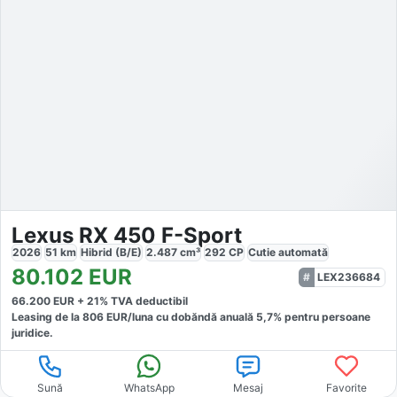
Lexus RX 450 F-Sport
2026
51
km
Hibrid (B/E)
2.487
cm³
292
CP
Cutie
automată
80.102
EUR
LEX236684
66.200
EUR +
21
% TVA deductibil
Leasing de la
806
EUR/luna
cu dobăndă
anuală
5,7
% pentru persoane
juridice.
Sună
WhatsApp
Mesaj
Favorite