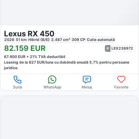
Lexus RX 450
2026
51
km
Hibrid (B/E)
2.487
cm³
309
CP
Cutie
automată
82.159
EUR
LEX236972
67.900
EUR +
21
% TVA deductibil
Leasing de la
827
EUR/luna
cu dobăndă
anuală
5,7
% pentru persoane
juridice.
Sună
WhatsApp
Mesaj
Favorite