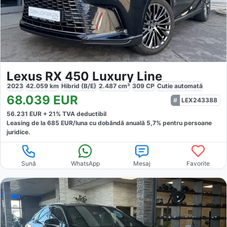
Lexus RX 450 Luxury Line
2023
42.059
km
Hibrid (B/E)
2.487
cm³
309
CP
Cutie
automată
68.039
EUR
LEX243388
56.231
EUR +
21
% TVA deductibil
Leasing de la
685
EUR/luna
cu dobăndă
anuală
5,7
% pentru persoane
juridice.
Sună
WhatsApp
Mesaj
Favorite