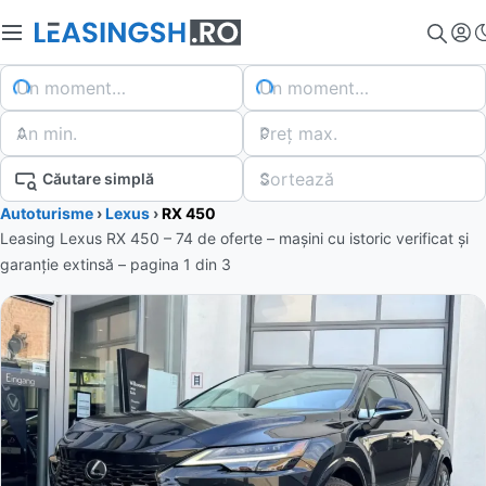
Un moment…
Un moment…
An min.
Preț max.
Sortează
Căutare simplă
Autoturisme
›
Lexus
›
RX 450
Leasing Lexus RX 450 – 74 de oferte
– mașini cu istoric verificat și
garanție extinsă – pagina
1
din
3