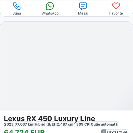
Sună
WhatsApp
Mesaj
Favorite
Lexus RX 450 Luxury Line
2023
77.037
km
Hibrid (B/E)
2.487
cm³
309
CP
Cutie
automată
64.724
EUR
LEX237146