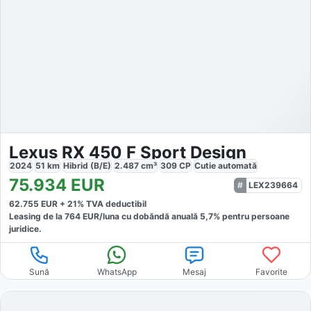
Lexus RX 450 F Sport Design
2024
51
km
Hibrid (B/E)
2.487
cm³
309
CP
Cutie
automată
75.934
EUR
LEX239664
62.755
EUR +
21
% TVA deductibil
Leasing de la
764
EUR/luna
cu dobăndă
anuală
5,7
% pentru persoane
juridice.
Sună
WhatsApp
Mesaj
Favorite