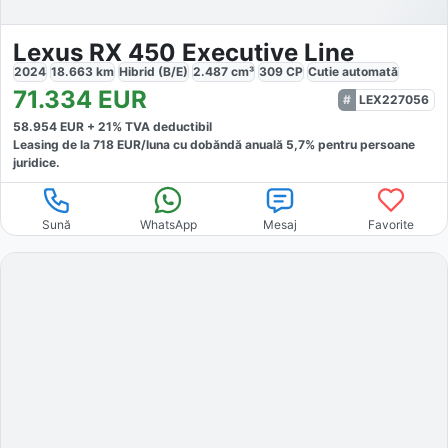
Lexus RX 450 Executive Line
2024
18.663
km
Hibrid (B/E)
2.487
cm³
309
CP
Cutie
automată
71.334
EUR
LEX227056
58.954
EUR +
21
% TVA deductibil
Leasing de la
718
EUR/luna
cu dobăndă
anuală
5,7
% pentru persoane
juridice.
Sună
WhatsApp
Mesaj
Favorite