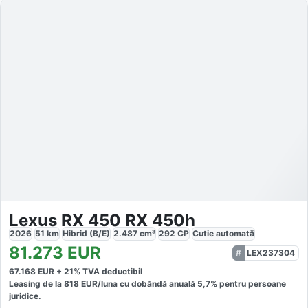
Lexus RX 450 RX 450h
2026
51
km
Hibrid (B/E)
2.487
cm³
292
CP
Cutie
automată
81.273
EUR
LEX237304
67.168
EUR +
21
% TVA deductibil
Leasing de la
818
EUR/luna
cu dobăndă
anuală
5,7
% pentru persoane
juridice.