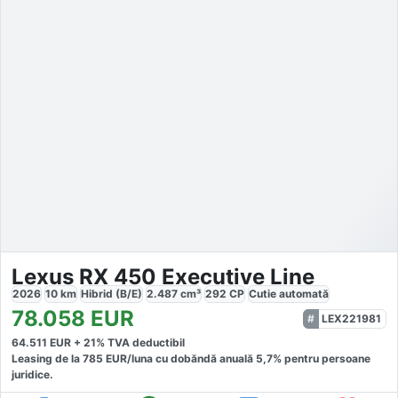
Lexus RX 450 Executive Line
2026
10
km
Hibrid (B/E)
2.487
cm³
292
CP
Cutie
automată
78.058
EUR
LEX221981
64.511
EUR +
21
% TVA deductibil
Leasing de la
785
EUR/luna
cu dobăndă
anuală
5,7
% pentru persoane
juridice.