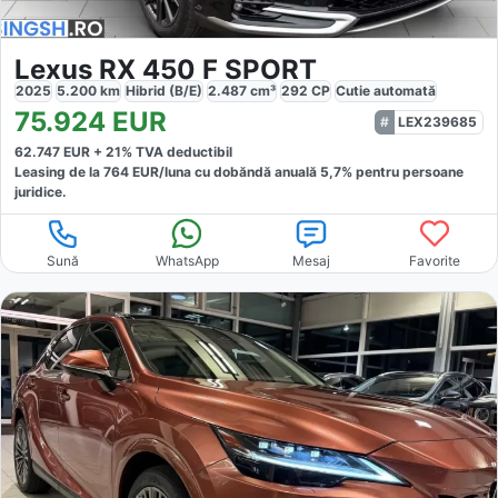
Lexus RX 450 F SPORT
2025
5.200
km
Hibrid (B/E)
2.487
cm³
292
CP
Cutie
automată
75.924
EUR
LEX239685
62.747
EUR +
21
% TVA deductibil
Leasing de la
764
EUR/luna
cu dobăndă
anuală
5,7
% pentru persoane
juridice.
Sună
WhatsApp
Mesaj
Favorite