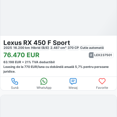
Lexus RX 450 F Sport
2025
16.200
km
Hibrid (B/E)
2.487
cm³
370
CP
Cutie
automată
76.470
EUR
LEX237501
63.198
EUR +
21
% TVA deductibil
Leasing de la
770
EUR/luna
cu dobăndă
anuală
5,7
% pentru persoane
juridice.
Sună
WhatsApp
Mesaj
Favorite