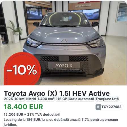
Toyota Aygo (X) 1.5l HEV Active
2025
10
km
Hibrid
1.490
cm³
116
CP
Cutie
automată
Tracțiune
față
18.400
EUR
TOY227488
15.206
EUR +
21
% TVA deductibil
Leasing de la
186
EUR/luna
cu dobăndă
anuală
5,7
% pentru persoane
juridice.