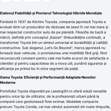
Etalonul Fiabilității și Pionierul Tehnologiei Hibride Mondiale
Fondată în 1937 de Kiichiro Toyoda, compania japoneză Toyota a
evoluat dintr-un producător de războaie de țesut în cel mai mare și
mai respectat constructor auto de pe planetă. Filosofia de bază a
mărcii, definită prin conceptul „Kaizen” (îmbunătățire continuă), a
transformat Toyota într-un simbol universal al durabilității și calității
constructive. Sub sloganul „Let’s Go Beyond”, marca japoneză nu
livrează doar vehicule, ci promisiunea unei mobilități fără griji, fiind
recunoscută constant pentru cele mai înalte scoruri de satisfacție a
clienților și pentru capacitatea de a inova util, punând siguranța și
eficiența pe primul loc în orice segment de piață.
Gama Toyota: Eficiență și Performanță Adaptate Nevoilor
Moderne
Portofoliul Toyota disponibil pe LeasingSH.ro oferă soluții versatile
pentru orice tip de utilizator, de la profesioniști urbani până la
companii care gestionează flote extinse. Modelele compacte
precum Toyota Corolla, cel mai vândut automobil din toate timpurile,