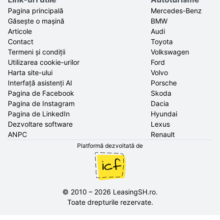
Pagina principală
Mercedes-Benz
Găsește o mașină
BMW
Articole
Audi
Contact
Toyota
Termeni și condiții
Volkswagen
Utilizarea cookie-urilor
Ford
Harta site-ului
Volvo
Interfață asistenți AI
Porsche
Pagina de Facebook
Skoda
Pagina de Instagram
Dacia
Pagina de LinkedIn
Hyundai
Dezvoltare software
Lexus
ANPC
Renault
Platformă dezvoltată de
©
2010
–
2026
LeasingSH.ro
.
Toate drepturile rezervate.