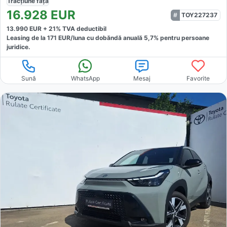
Tracțiune
față
16.928
EUR
TOY227237
13.990
EUR +
21
% TVA deductibil
Leasing de la
171
EUR/luna
cu dobăndă
anuală
5,7
% pentru persoane
juridice.
Sună
WhatsApp
Mesaj
Favorite