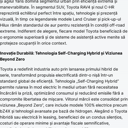
și agilul Yaris domină segmentul urban prin eficiență extremă și
manevrabilitate. În segmentul SUV, Toyota RAV4 și noul C-HR
reprezintă echilibrul perfect între spațiu, tehnologie și prezență
vizuală, în timp ce legendarele modele Land Cruiser și pick-up-ul
Hilux rămân standardul de aur pentru rezistență în condiții off-road
extreme. Indiferent de alegere, fiecare model Toyota beneficiază de
o ergonomie superioară și de sisteme de asistență active menite să
protejeze ocupanții în orice context.
Inovație Durabilă: Tehnologia Self-Charging Hybrid și Viziunea
Beyond Zero
Toyota a redefinit industria auto prin lansarea primului hibrid de
serie, transformând propulsia electrificată dintr-o nișă într-un
standard global de eficiență. Tehnologia „Self-Charging Hybrid”
permite rularea în mod electric în mediul urban fără necesitatea
încărcării la priză, optimizând consumul și reducând emisiile fără a
compromite libertatea de mișcare. Viitorul mărcii este consolidat prin
viziunea „Beyond Zero”, care include modele 100% electrice precum
bZ4X și tehnologii avansate pe bază de hidrogen. Alegând o Toyota
hibridă sau electrică în leasing, beneficiezi de un condus silențios,
costuri de operare minime și avantaje fiscale semnificative,