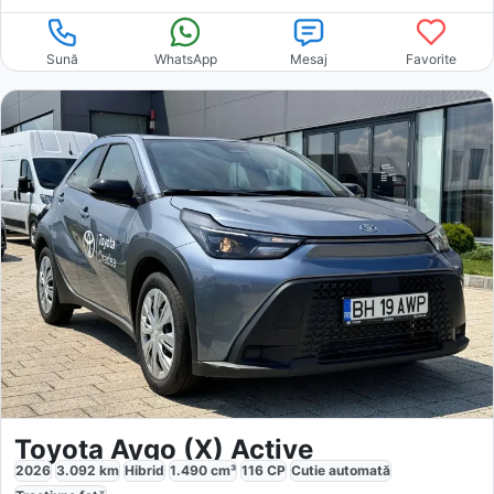
Sună
WhatsApp
Mesaj
Favorite
Toyota Aygo (X) Active
2026
3.092
km
Hibrid
1.490
cm³
116
CP
Cutie
automată