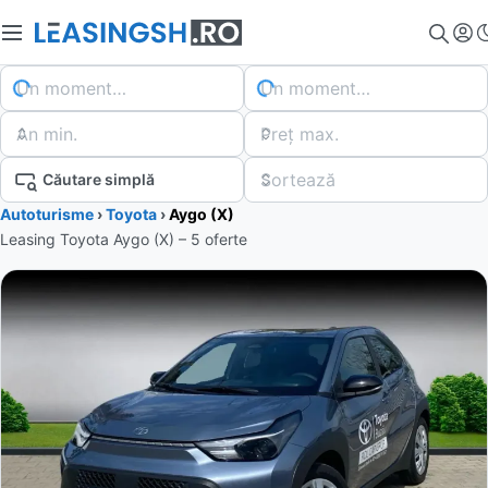
Un moment…
Un moment…
An min.
Preț max.
Sortează
Căutare simplă
Autoturisme
›
Toyota
›
Aygo (X)
Leasing Toyota Aygo (X) – 5 oferte