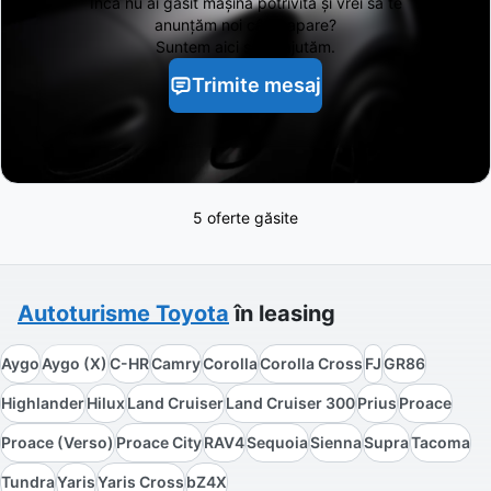
Încă nu ai găsit
mașina potrivită și vrei să te
anunțăm noi când apare?
Suntem aici să te ajutăm.
Trimite mesaj
5 oferte găsite
Autoturisme
Toyota
în leasing
Aygo
Aygo (X)
C-HR
Camry
Corolla
Corolla Cross
FJ
GR86
Highlander
Hilux
Land Cruiser
Land Cruiser 300
Prius
Proace
Proace (Verso)
Proace City
RAV4
Sequoia
Sienna
Supra
Tacoma
Tundra
Yaris
Yaris Cross
bZ4X