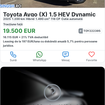
Toyota Aygo (X) 1.5 HEV Dynamic
2025
1.200
km
Hibrid
1.490
cm³
116
CP
Cutie
automată
Tracțiune
față
19.500
EUR
TOY222395
16.115
EUR +
21
% TVA deductibil
Leasing de la
197
EUR/luna
cu dobăndă
anuală
5,7
% pentru persoane
juridice.
Sună
WhatsApp
Mesaj
Favorite