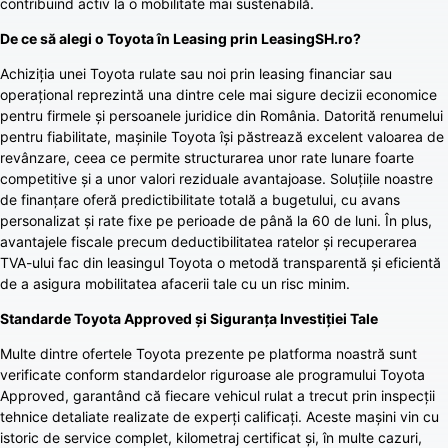
contribuind activ la o mobilitate mai sustenabilă.
De ce să alegi o Toyota în Leasing prin
LeasingSH.ro
?
Achiziția unei Toyota rulate sau noi prin leasing financiar sau
operațional reprezintă una dintre cele mai sigure decizii economice
pentru firmele și persoanele juridice din România. Datorită renumelui
pentru fiabilitate, mașinile Toyota își păstrează excelent valoarea de
revânzare, ceea ce permite structurarea unor rate lunare foarte
competitive și a unor valori reziduale avantajoase. Soluțiile noastre
de finanțare oferă predictibilitate totală a bugetului, cu avans
personalizat și rate fixe pe perioade de până la 60 de luni. În plus,
avantajele fiscale precum deductibilitatea ratelor și recuperarea
TVA-ului fac din leasingul Toyota o metodă transparentă și eficientă
de a asigura mobilitatea afacerii tale cu un risc minim.
Standarde Toyota Approved și Siguranța Investiției Tale
Multe dintre ofertele Toyota prezente pe platforma noastră sunt
verificate conform standardelor riguroase ale programului Toyota
Approved, garantând că fiecare vehicul rulat a trecut prin inspecții
tehnice detaliate realizate de experți calificați. Aceste mașini vin cu
istoric de service complet, kilometraj certificat și, în multe cazuri,