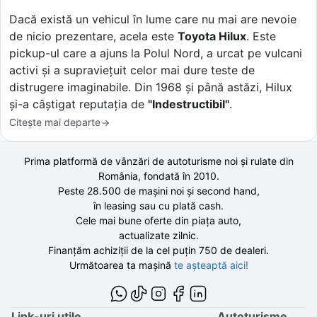
Dacă există un vehicul în lume care nu mai are nevoie
de nicio prezentare, acela este
Toyota Hilux
. Este
pickup-ul care a ajuns la Polul Nord, a urcat pe vulcani
activi și a supraviețuit celor mai dure teste de
distrugere imaginabile. Din 1968 și până astăzi, Hilux
și-a câștigat reputația de
"Indestructibil"
.
Citește mai departe
Prima platformă de vânzări de autoturisme noi și rulate din
România, fondată în
2010
.
Peste 28.500 de
mașini noi și second hand,
în leasing sau cu plată cash.
Cele mai bune oferte din piața auto,
actualizate zilnic.
Finanțăm achiziții de la
cel puțin 750 de
dealeri.
Următoarea ta mașină
te așteaptă aici!
Link-uri utile
Autoturisme