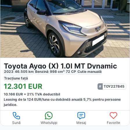
Toyota Aygo (X) 1.0l MT Dynamic
2023
46.505
km
Benzină
998
cm³
72
CP
Cutie
manuală
Tracțiune
față
12.301
EUR
TOY227845
10.166
EUR +
21
% TVA deductibil
Leasing de la
124
EUR/luna
cu dobăndă
anuală
5,7
% pentru persoane
juridice.
Sună
WhatsApp
Mesaj
Favorite