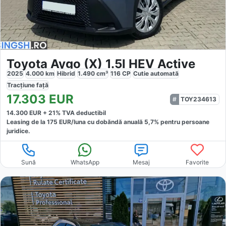
Toyota Aygo (X) 1.5l HEV Active
2025
4.000
km
Hibrid
1.490
cm³
116
CP
Cutie
automată
Tracțiune
față
17.303
EUR
TOY234613
14.300
EUR +
21
% TVA deductibil
Leasing de la
175
EUR/luna
cu dobăndă
anuală
5,7
% pentru persoane
juridice.
Sună
WhatsApp
Mesaj
Favorite