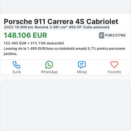
Porsche 911 Carrera 4S Cabriolet
2022
19.900
km
Benzină
2.981
cm³
450
CP
Cutie
automată
148.106
EUR
POR231798
122.402
EUR +
21
% TVA deductibil
Leasing de la
1.490
EUR/luna
cu dobăndă
anuală
5,7
% pentru persoane
juridice.
Sună
WhatsApp
Mesaj
Favorite