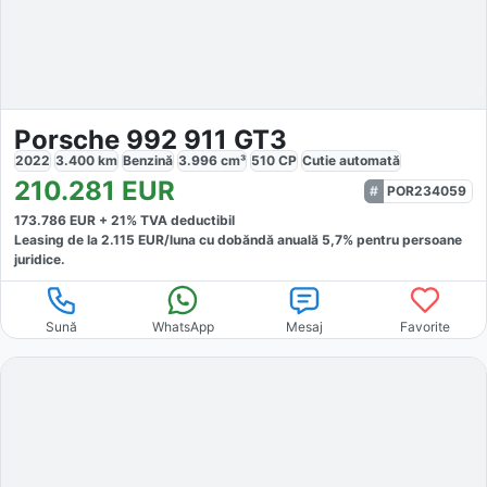
Porsche 992 911 GT3
2022
3.400
km
Benzină
3.996
cm³
510
CP
Cutie
automată
210.281
EUR
POR234059
173.786
EUR +
21
% TVA deductibil
Leasing de la
2.115
EUR/luna
cu dobăndă
anuală
5,7
% pentru persoane
juridice.
Sună
WhatsApp
Mesaj
Favorite