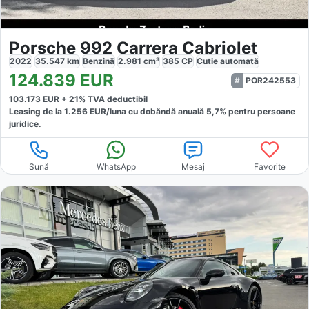
Porsche 992 Carrera Cabriolet
2022
35.547
km
Benzină
2.981
cm³
385
CP
Cutie
automată
124.839
EUR
POR242553
103.173
EUR +
21
% TVA deductibil
Leasing de la
1.256
EUR/luna
cu dobăndă
anuală
5,7
% pentru persoane
juridice.
Sună
WhatsApp
Mesaj
Favorite