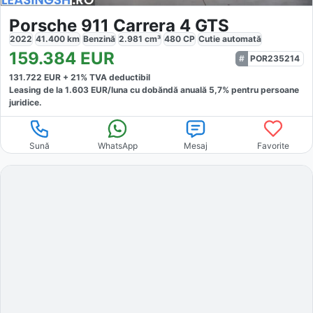
Porsche 911 Carrera 4 GTS
2022
41.400
km
Benzină
2.981
cm³
480
CP
Cutie
automată
159.384
EUR
POR235214
131.722
EUR +
21
% TVA deductibil
Leasing de la
1.603
EUR/luna
cu dobăndă
anuală
5,7
% pentru persoane
juridice.
Sună
WhatsApp
Mesaj
Favorite