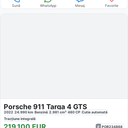
Sună
WhatsApp
Mesaj
Favorite
Porsche 911 Targa 4 GTS
2022
24.990
km
Benzină
2.981
cm³
480
CP
Cutie
automată
Tracțiune
integrală
219.100
EUR
POR234868