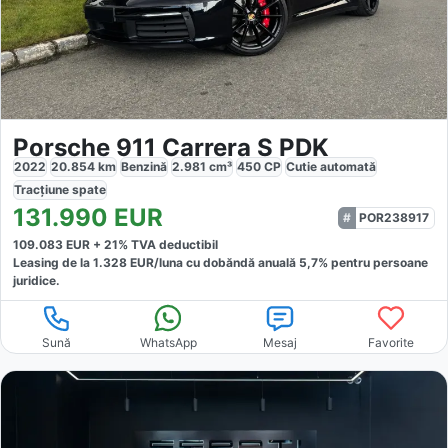
Porsche 911 Carrera S PDK
2022
20.854
km
Benzină
2.981
cm³
450
CP
Cutie
automată
Tracțiune
spate
131.990
EUR
POR238917
109.083
EUR +
21
% TVA deductibil
Leasing de la
1.328
EUR/luna
cu dobăndă
anuală
5,7
% pentru persoane
juridice.
Sună
WhatsApp
Mesaj
Favorite