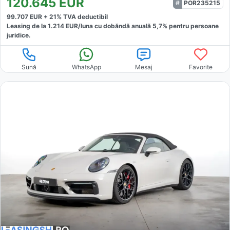
120.645
EUR
POR235215
99.707
EUR +
21
% TVA deductibil
Leasing de la
1.214
EUR/luna
cu dobăndă
anuală
5,7
% pentru persoane
juridice.
Sună
WhatsApp
Mesaj
Favorite