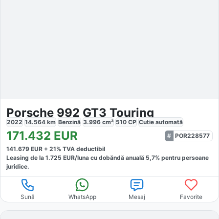
Porsche 992 GT3 Touring
2022
14.564
km
Benzină
3.996
cm³
510
CP
Cutie
automată
171.432
EUR
POR228577
141.679
EUR +
21
% TVA deductibil
Leasing de la
1.725
EUR/luna
cu dobăndă
anuală
5,7
% pentru persoane
juridice.
Sună
WhatsApp
Mesaj
Favorite