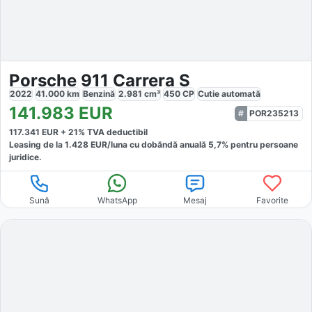
Porsche 911 Carrera S
2022
41.000
km
Benzină
2.981
cm³
450
CP
Cutie
automată
141.983
EUR
POR235213
117.341
EUR +
21
% TVA deductibil
Leasing de la
1.428
EUR/luna
cu dobăndă
anuală
5,7
% pentru persoane
juridice.
Sună
WhatsApp
Mesaj
Favorite