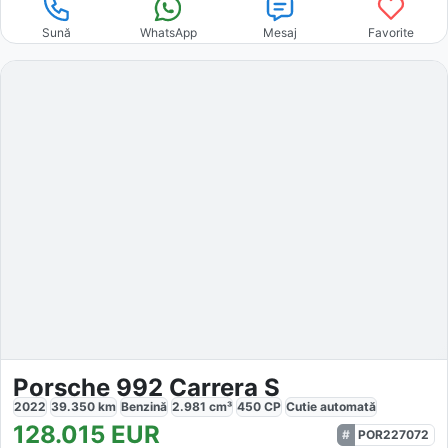
Sună
WhatsApp
Mesaj
Favorite
Porsche 992 Carrera S
2022
39.350
km
Benzină
2.981
cm³
450
CP
Cutie
automată
128.015
EUR
POR227072