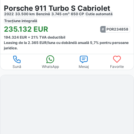
Porsche 911 Turbo S Cabriolet
2022
33.500
km
Benzină
3.745
cm³
650
CP
Cutie
automată
Tracțiune
integrală
235.132
EUR
POR234858
194.324
EUR +
21
% TVA deductibil
Leasing de la
2.365
EUR/luna
cu dobăndă
anuală
5,7
% pentru persoane
juridice.
Sună
WhatsApp
Mesaj
Favorite