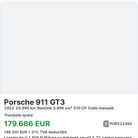
Porsche 911 GT3
2022
20.980
km
Benzină
3.996
cm³
510
CP
Cutie
manuală
Tracțiune
spate
179.686
EUR
POR222492
148.501
EUR +
21
% TVA deductibil
Leasing de la
1.808
EUR/luna
cu dobăndă
anuală
5,7
% pentru persoane