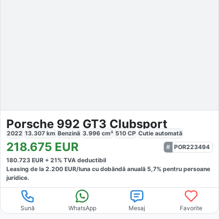
Porsche 992 GT3 Clubsport
2022
13.307
km
Benzină
3.996
cm³
510
CP
Cutie
automată
218.675
EUR
POR223494
180.723
EUR +
21
% TVA deductibil
Leasing de la
2.200
EUR/luna
cu dobăndă
anuală
5,7
% pentru persoane
juridice.
Sună
WhatsApp
Mesaj
Favorite