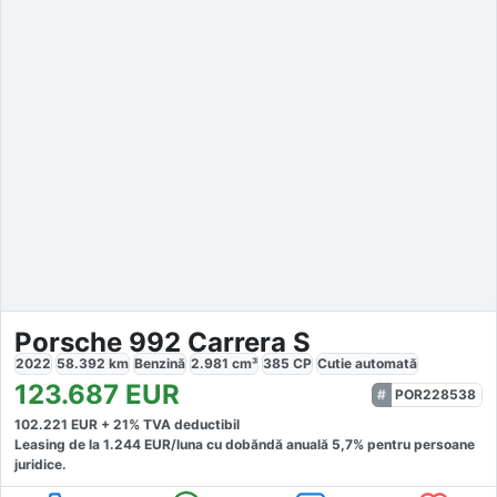
Porsche 992 Carrera S
2022
58.392
km
Benzină
2.981
cm³
385
CP
Cutie
automată
123.687
EUR
POR228538
102.221
EUR +
21
% TVA deductibil
Leasing de la
1.244
EUR/luna
cu dobăndă
anuală
5,7
% pentru persoane
juridice.