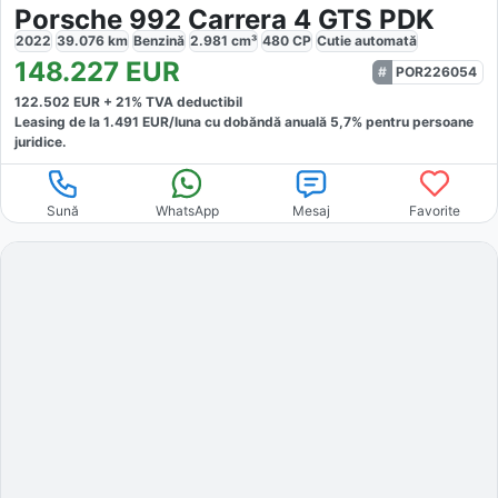
Porsche 992 Carrera 4 GTS PDK
2022
39.076
km
Benzină
2.981
cm³
480
CP
Cutie
automată
148.227
EUR
POR226054
122.502
EUR +
21
% TVA deductibil
Leasing de la
1.491
EUR/luna
cu dobăndă
anuală
5,7
% pentru persoane
juridice.
Sună
WhatsApp
Mesaj
Favorite