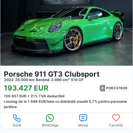
Porsche 911 GT3 Clubsport
2022
35.000
km
Benzină
3.996
cm³
510
CP
193.427
EUR
POR237609
159.857
EUR +
21
% TVA deductibil
Leasing de la
1.946
EUR/luna
cu dobăndă
anuală
5,7
% pentru persoane
juridice.
Sună
WhatsApp
Mesaj
Favorite