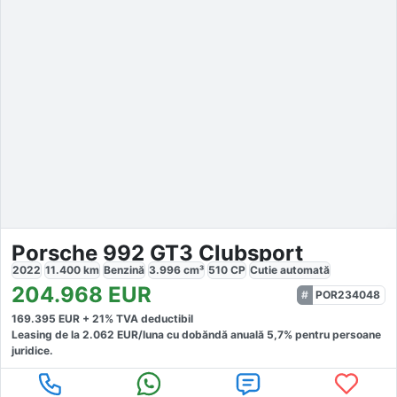
Porsche 992 GT3 Clubsport
2022
11.400
km
Benzină
3.996
cm³
510
CP
Cutie
automată
204.968
EUR
POR234048
169.395
EUR +
21
% TVA deductibil
Leasing de la
2.062
EUR/luna
cu dobăndă
anuală
5,7
% pentru persoane
juridice.