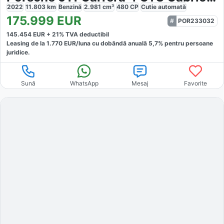
2022
11.803
km
Benzină
2.981
cm³
480
CP
Cutie
automată
175.999
EUR
POR233032
145.454
EUR +
21
% TVA deductibil
Leasing de la
1.770
EUR/luna
cu dobăndă
anuală
5,7
% pentru persoane
juridice.
Sună
WhatsApp
Mesaj
Favorite