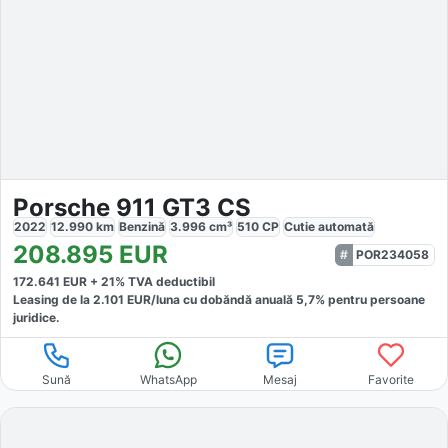
Porsche 911 GT3 CS
2022
12.990
km
Benzină
3.996
cm³
510
CP
Cutie
automată
208.895
EUR
POR234058
172.641
EUR +
21
% TVA deductibil
Leasing de la
2.101
EUR/luna
cu dobăndă
anuală
5,7
% pentru persoane
juridice.
Sună
WhatsApp
Mesaj
Favorite