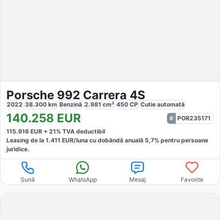
Porsche 992 Carrera 4S
2022
38.300
km
Benzină
2.981
cm³
450
CP
Cutie
automată
140.258
EUR
POR235171
115.916
EUR +
21
% TVA deductibil
Leasing de la
1.411
EUR/luna
cu dobăndă
anuală
5,7
% pentru persoane
juridice.
Sună
WhatsApp
Mesaj
Favorite