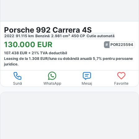
Porsche 992 Carrera 4S
2022
91.115
km
Benzină
2.981
cm³
450
CP
Cutie
automată
130.000
EUR
POR225594
107.438
EUR +
21
% TVA deductibil
Leasing de la
1.308
EUR/luna
cu dobăndă
anuală
5,7
% pentru persoane
juridice.
Sună
WhatsApp
Mesaj
Favorite