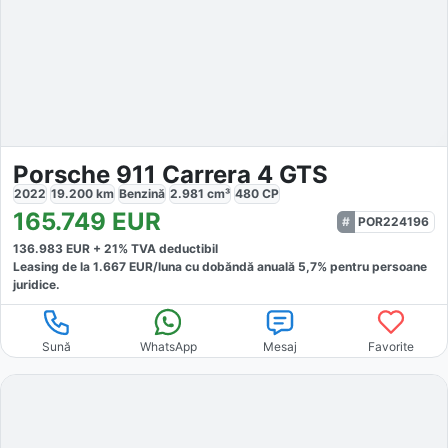
Porsche 911 Carrera 4 GTS
2022
19.200
km
Benzină
2.981
cm³
480
CP
165.749
EUR
POR224196
136.983
EUR +
21
% TVA deductibil
Leasing de la
1.667
EUR/luna
cu dobăndă
anuală
5,7
% pentru persoane
juridice.
Sună
WhatsApp
Mesaj
Favorite