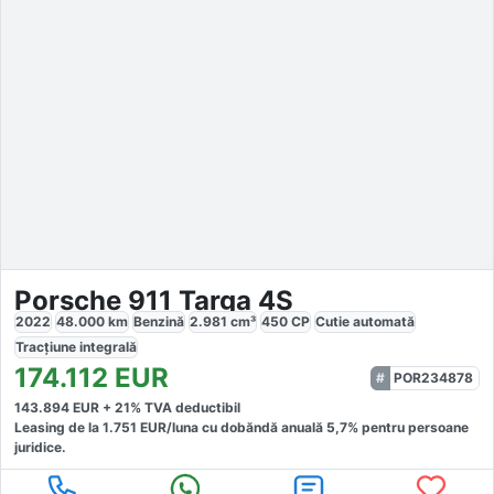
Porsche 911 Targa 4S
2022
48.000
km
Benzină
2.981
cm³
450
CP
Cutie
automată
Tracțiune
integrală
174.112
EUR
POR234878
143.894
EUR +
21
% TVA deductibil
Leasing de la
1.751
EUR/luna
cu dobăndă
anuală
5,7
% pentru persoane
juridice.