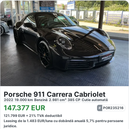
Porsche 911 Carrera Cabriolet
2022
19.000
km
Benzină
2.981
cm³
385
CP
Cutie
automată
147.377
EUR
POR235216
121.799
EUR +
21
% TVA deductibil
Leasing de la
1.483
EUR/luna
cu dobăndă
anuală
5,7
% pentru persoane
juridice.