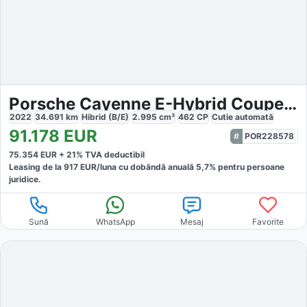
Porsche Cayenne E-Hybrid Coupe Platinum Edition
2022
34.691
km
Hibrid (B/E)
2.995
cm³
462
CP
Cutie
automată
91.178
EUR
POR228578
75.354
EUR +
21
% TVA deductibil
Leasing de la
917
EUR/luna
cu dobăndă
anuală
5,7
% pentru persoane
juridice.
Sună
WhatsApp
Mesaj
Favorite